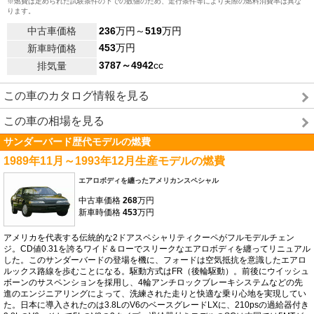
※燃費は定められた試験条件の下での数値のため、走行条件等により実際の燃料消費率は異な
ります。
中古車価格
236
万円～
519
万円
453
万円
新車時価格
3787～4942
cc
排気量
この車のカタログ情報を見る
この車の相場を見る
サンダーバード歴代モデルの燃費
1989年11月～1993年12月生産モデルの燃費
エアロボディを纏ったアメリカンスペシャル
中古車価格
268
万円
新車時価格
453
万円
アメリカを代表する伝統的な2ドアスペシャリティクーペがフルモデルチェン
ジ。CD値0.31を誇るワイド＆ローでスリークなエアロボディを纏ってリニュアル
した。このサンダーバードの登場を機に、フォードは空気抵抗を意識したエアロ
ルックス路線を歩むことになる。駆動方式はFR（後輪駆動）。前後にウイッシュ
ボーンのサスペンションを採用し、4輪アンチロックブレーキシステムなどの先
進のエンジニアリングによって、洗練された走りと快適な乗り心地を実現してい
た。日本に導入されたのは3.8LのV6のベースグレードLXに、210psの過給器付き