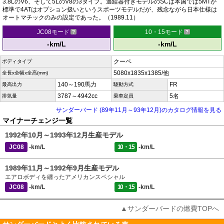
3.8LのV6、そして5LのV8の3タイプ。過給器付きモデルのSCは本国では5MTが
標準で4ATはオプション扱いというスポーツモデルだが、残念ながら日本仕様は
オートマチックのみの設定であった。（1989.11）
JC08モード
10・15モード
-km/L
-km/L
クーペ
ボディタイプ
5080x1835x1385/他
全長x全幅x全高(mm)
140～190馬力
FR
最高出力
駆動方式
3787～4942cc
5名
排気量
乗車定員
サンダーバード (89年11月～93年12月)のカタログ情報を見る
マイナーチェンジ一覧
1992年10月～1993年12月生産モデル
JC08
-km/L
10・15
-km/L
1989年11月～1992年9月生産モデル
エアロボディを纏ったアメリカンスペシャル
JC08
-km/L
10・15
-km/L
▲サンダーバードの燃費TOPへ