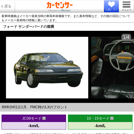
戻る
お気に入り
メニュー
新車時価格はメーカー発表当時の車両本体価格です。また基本情報など、その他の項目について
もメーカー発表時の情報に基いています。
フォード サンダーバードの燃費
1/4
89年(H01)11月、FMC時のLXのフロント
JC08モード
10・15モード
-km/L
-km/L