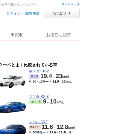
車・中古車情報ならカーセンサー
サイトマップ
ログイン
閲覧履歴
お気に入り
車買取
お役立ち記事
クーペとよく比較されている車
ホンダ CR-Z
19.4
23
JC08
～
km/L
※ 10・15モード
22.5
～
25
km/L
マツダ RX-8
9
10
10・15
～
km/L
スバル BRZ
11.6
12.8
WLTC
～
km/L
※ JC08モード
11.6
～
13.4
km/L