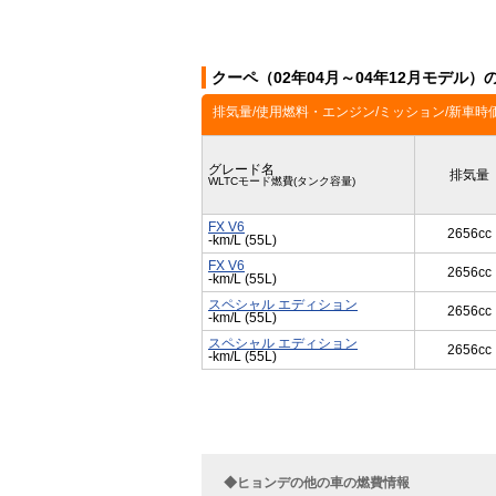
クーペ（02年04月～04年12月モデル）
排気量/使用燃料・エンジン/ミッション/新車時
グレード名
排気量
WLTCモード燃費(タンク容量)
FX V6
2656cc
-km/L (55L)
FX V6
2656cc
-km/L (55L)
スペシャル エディション
2656cc
-km/L (55L)
スペシャル エディション
2656cc
-km/L (55L)
◆ヒョンデの他の車の燃費情報