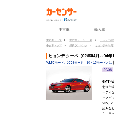
中古車
輸入車
中古車トップ
>
中古車メーカー一覧
>
ヒョンデの
中古車トップ
>
燃費ランキング
>
ヒョンデの燃費
ヒョンデ クーペ（02年04月～04年
WLTCモード、JC08モード、10・15モードとは
JC08
6MT
北米市
ーティ
ックピッ
V6で1
組み合
ら、ラ