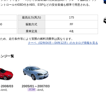
ントロールやEBD付きABS、ESPなどの安全装備も標準で用意される。
最高出力(馬力)
175
30
駆動方式
FF
乗車定員
4名
のため、走行条件等により実際の燃料消費率は異なります。
クーペ（02年04月～04年12月）のカタログ情報を見る
ェンジ一覧
～2008/03
2005/01～2007/03
-
-
JC08
km/L
km/L