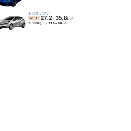
トヨタ アクア
27.2
35.8
WLTC
～
km/L
※ JC08モード
33.8
～
38
km/L