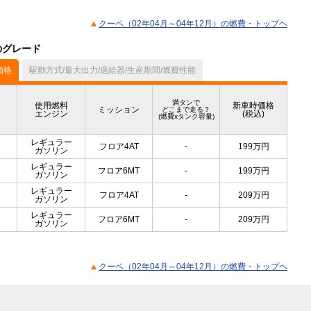
クーペ（02年04月～04年12月）の燃費・トップヘ
のグレード
価格
駆動方式/最大出力/過給器/生産期間/燃費性能
満タンで
使用燃料
新車時価格
ミッション
どこまで走る？
エンジン
(税込)
(燃費xタンク容量)
レギュラー
フロア4AT
-
199
万円
ガソリン
レギュラー
フロア6MT
-
199
万円
ガソリン
レギュラー
フロア4AT
-
209
万円
ガソリン
レギュラー
フロア6MT
-
209
万円
ガソリン
クーペ（02年04月～04年12月）の燃費・トップヘ