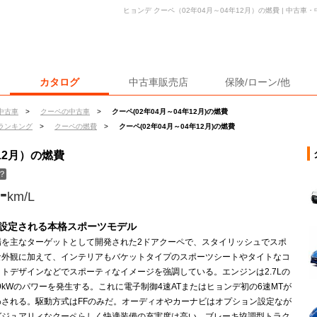
ヒョンデ クーペ（02年04月～04年12月）の燃費 | 中古
カタログ
中古車販売店
保険/ローン/他
中古車
>
クーペの中古車
>
クーペ(02年04月～04年12月)の燃費
ランキング
>
クーペの燃費
>
クーペ(02年04月～04年12月)の燃費
12月）の燃費
？
-
km/L
も設定される本格スポーツモデル
場を主なターゲットとして開発された2ドアクーペで、スタイリッシュでスポ
な外観に加えて、インテリアもバケットタイプのスポーツシートやタイトなコ
トデザインなどでスポーティなイメージを強調している。エンジンは2.7Lの
29kWのパワーを発生する。これに電子制御4速ATまたはヒョンデ初の6速MTが
わされる。駆動方式はFFのみだ。オーディオやカーナビはオプション設定なが
グジュアリィなクーペらしく快適装備の充実度は高い。ブレーキ協調型トラク