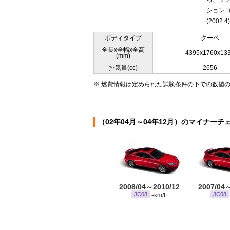
ションコ
(2002.4)
ボディタイプ
クーペ
全長x全幅x全高
4395x1760x13
(mm)
排気量(cc)
2656
※ 燃費情報は定められた試験条件の下での数値
（02年04月～04年12月）のマイナーチ
2008/04～2010/12
2007/04
-
JC08
JC08
km/L