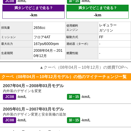
JC08
-km/L
10・15
-km/L
満タンでどこまで走る？
満タンでどこまで走る？
-km
-km
レギュラー
使用燃料
2656cc
排気量
エンジン
ガソリン
フロア4AT
FF
ミッション
駆動方式
167ps/6000rpm
-
最大出力
過給器（ターボ）
2008年04月～201
-
生産期間
燃費性能
0年12月
▲クーペ（08年04月～10年12月）の燃費TOPへ
クーペ（08年04月～10年12月モデル）の他のマイナーチェンジ一覧
2007年04月～2008年03月モデル
内外装のデザインを変更
JC08
-km/L
10・15
-km/L
2005年01月～2007年03月モデル
内外装のデザイン変更と安全装備の追加
JC08
-km/L
10・15
-km/L