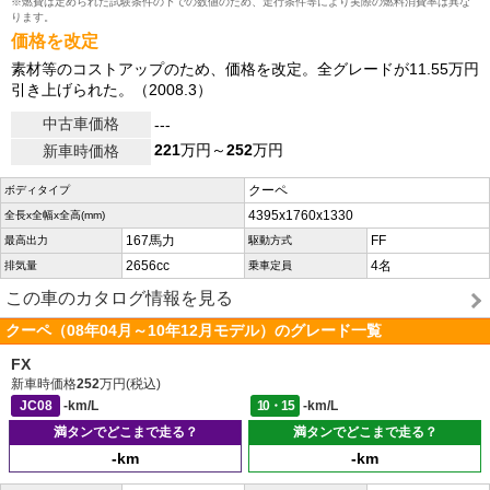
※燃費は定められた試験条件の下での数値のため、走行条件等により実際の燃料消費率は異な
ります。
価格を改定
素材等のコストアップのため、価格を改定。全グレードが11.55万円
引き上げられた。（2008.3）
中古車価格
---
221
万円～
252
万円
新車時価格
クーペ
ボディタイプ
4395x1760x1330
全長x全幅x全高(mm)
167馬力
FF
最高出力
駆動方式
2656cc
4名
排気量
乗車定員
この車のカタログ情報を見る
クーペ（08年04月～10年12月モデル）のグレード一覧
FX
新車時価格
252
万円(税込)
JC08
-km/L
10・15
-km/L
満タンでどこまで走る？
満タンでどこまで走る？
-km
-km