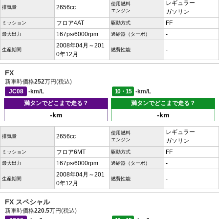
レギュラー
使用燃料
2656cc
排気量
エンジン
ガソリン
フロア4AT
FF
ミッション
駆動方式
167ps/6000rpm
-
最大出力
過給器（ターボ）
2008年04月～201
-
生産期間
燃費性能
0年12月
FX
新車時価格
252
万円(税込)
JC08
-km/L
10・15
-km/L
満タンでどこまで走る？
満タンでどこまで走る？
-km
-km
レギュラー
使用燃料
2656cc
排気量
エンジン
ガソリン
フロア6MT
FF
ミッション
駆動方式
167ps/6000rpm
-
最大出力
過給器（ターボ）
2008年04月～201
-
生産期間
燃費性能
0年12月
FX スペシャル
新車時価格
220.5
万円(税込)