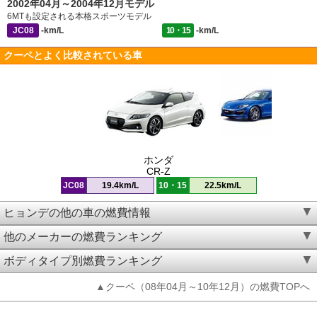
2002年04月～2004年12月モデル
6MTも設定される本格スポーツモデル
JC08
-km/L
10・15
-km/L
クーペとよく比較されている車
ホンダ
CR-Z
JC08
19.4km/L
10・15
22.5km/L
ヒョンデの他の車の燃費情報
他のメーカーの燃費ランキング
ボディタイプ別燃費ランキング
▲クーペ（08年04月～10年12月）の燃費TOPへ