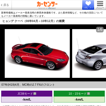
戻る
お気に入り
メニュー
新車時価格はメーカー発表当時の車両本体価格です。また基本情報など、その他の項目について
もメーカー発表時の情報に基いています。
ヒョンデ クーペ（08年04月～10年12月）の燃費
1/6
07年(H19)4月、MC時の2.7 FXのフロント
JC08モード
10・15モード
-km/L
-km/L