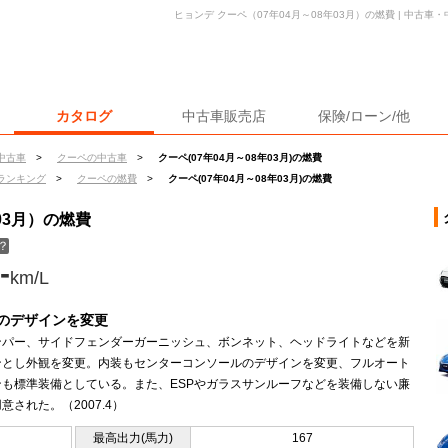
ヒョンデ クーペ（07年04月～08年03月）の燃費 | 中古
カタログ
中古車販売店
保険/ローン/他
中古車
>
クーペの中古車
>
クーペ(07年04月～08年03月)の燃費
ランキング
>
クーペの燃費
>
クーペ(07年04月～08年03月)の燃費
03月）の燃費
？
-
km/L
のデザインを変更
ンパー、サイドフェンダーガーニッシュ、ボンネット、ヘッドライトなどを新
ンとし外観を変更。内装もセンターコンソールのデザインを変更、フルオート
ンも標準装備としている。また、ESPやガラスサンルーフなどを装備しない廉
意された。（2007.4）
最高出力(馬力)
167