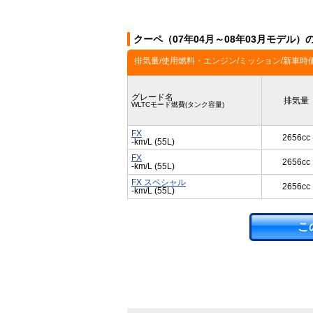
クーペ（07年04月～08年03月モデル）
排気量/使用燃料・エンジン/ミッション/新車時
グレード名
排気量
WLTCモード燃費(タンク容量)
FX
2656cc
-km/L (55L)
FX
2656cc
-km/L (55L)
FX スペシャル
2656cc
-km/L (55L)
こ