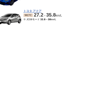
トヨタ アクア
27.2
35.8
WLTC
～
km/L
※ JC08モード
33.8
～
38
km/L