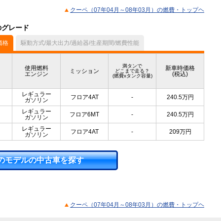
クーペ（07年04月～08年03月）の燃費・トップヘ
のグレード
価格
駆動方式/最大出力/過給器/生産期間/燃費性能
満タンで
使用燃料
新車時価格
ミッション
どこまで走る？
エンジン
(税込)
(燃費xタンク容量)
レギュラー
フロア4AT
-
240.5
万円
ガソリン
レギュラー
フロア6MT
-
240.5
万円
ガソリン
レギュラー
フロア4AT
-
209
万円
ガソリン
のモデルの中古車を探す
クーペ（07年04月～08年03月）の燃費・トップヘ