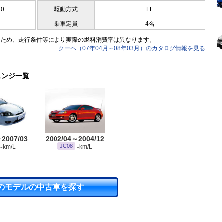
30
駆動方式
FF
乗車定員
4名
のため、走行条件等により実際の燃料消費率は異なります。
クーペ（07年04月～08年03月）のカタログ情報を見る
ェンジ一覧
～2007/03
2002/04～2004/12
-
-
JC08
km/L
km/L
のモデルの中古車を探す