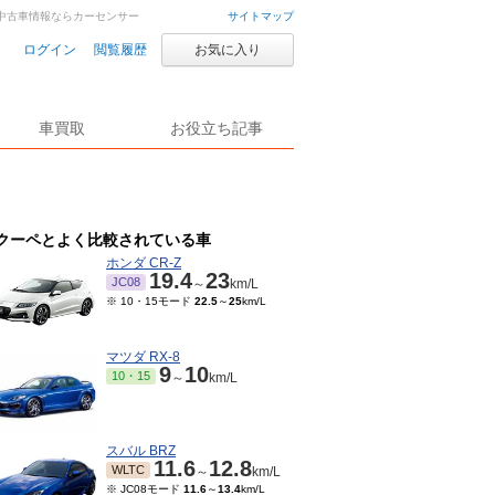
車・中古車情報ならカーセンサー
サイトマップ
ログイン
閲覧履歴
お気に入り
車買取
お役立ち記事
クーペとよく比較されている車
ホンダ CR-Z
19.4
23
JC08
～
km/L
※ 10・15モード
22.5
～
25
km/L
マツダ RX-8
9
10
10・15
～
km/L
スバル BRZ
11.6
12.8
WLTC
～
km/L
※ JC08モード
11.6
～
13.4
km/L