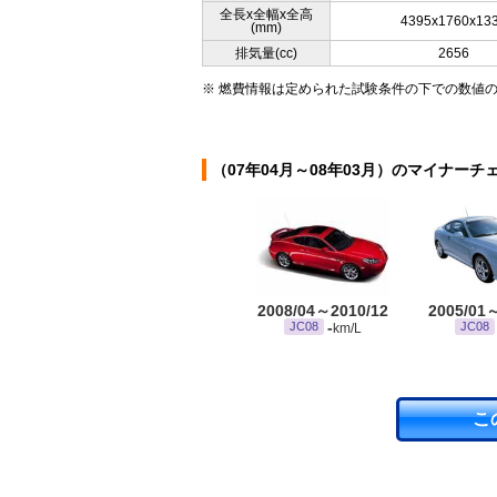
全長x全幅x全高
4395x1760x13
(mm)
排気量(cc)
2656
※ 燃費情報は定められた試験条件の下での数値
（07年04月～08年03月）のマイナーチ
2008/04～2010/12
2005/01
-
JC08
JC08
km/L
こ