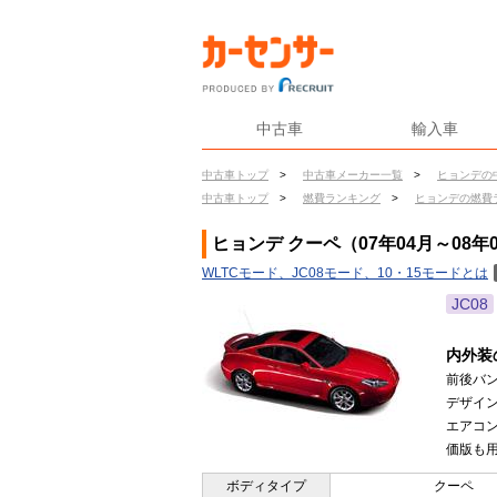
中古車
輸入車
中古車トップ
>
中古車メーカー一覧
>
ヒョンデの
中古車トップ
>
燃費ランキング
>
ヒョンデの燃費
ヒョンデ クーペ（07年04月～08年
WLTCモード、JC08モード、10・15モードとは
JC08
内外装
前後バ
デザイ
エアコ
価版も用
ボディタイプ
クーペ