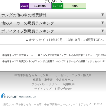
デリカD：5
JC08
10.0km/L
10・15
-km/L
ホンダの他の車の燃費情報
他のメーカーの燃費ランキング
ボディタイプ別燃費ランキング
▲オデッセイ（11年10月～13年10月）の燃費TOPへ
中古車トップ
中古車メーカー一覧
ホンダの中古車
オデッセイの中古車
オデッセイ(11年10
中古車トップ
燃費ランキング
ホンダの燃費ランキング
オデッセイの燃費
オデッセイ(11年
中古車情報ならカーセンサー
カーセンサーエッジ・輸入車
車買取・車査定
中古車リース
プライバシーポリシー
利用規約
サイトマップ
お問い合わせ
燃費のいい車を探すなら、中古車・中古車情報のカーセンサー！オデッセイ（11年10