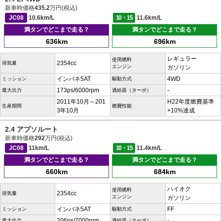
新車時価格
435.2
万円(税込)
JC08
10.6km/L
10・15
11.6km/L
満タンでどこまで走る？
満タンでどこまで走る？
636km
696km
レギュラー
使用燃料
2354cc
排気量
エンジン
ガソリン
インパネ5AT
4WD
ミッション
駆動方式
173ps/6000rpm
-
最大出力
過給器（ターボ）
2011年10月～201
H22年度燃費基準
生産期間
燃費性能
3年10月
+10%達成
2.4 アブソルート
新車時価格
292
万円(税込)
JC08
11km/L
10・15
11.4km/L
満タンでどこまで走る？
満タンでどこまで走る？
660km
684km
ハイオク
使用燃料
2354cc
排気量
エンジン
ガソリン
インパネ5AT
FF
ミッション
駆動方式
206ps/7000rpm
-
最大出力
過給器（ターボ）