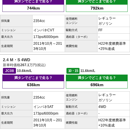
満タンでどこまで走る？
満タンでどこまで走る？
744km
792km
レギュラー
使用燃料
2354cc
排気量
エンジン
ガソリン
インパネCVT
FF
ミッション
駆動方式
173ps/6000rpm
-
最大出力
過給器（ターボ）
2011年10月～201
H22年度燃費基準
生産期間
燃費性能
3年10月
+25%達成
2.4 M・S 4WD
新車時価格
267.1
万円(税込)
JC08
10.6km/L
10・15
11.6km/L
満タンでどこまで走る？
満タンでどこまで走る？
636km
696km
レギュラー
使用燃料
2354cc
排気量
エンジン
ガソリン
インパネ5AT
4WD
ミッション
駆動方式
173ps/6000rpm
-
最大出力
過給器（ターボ）
2011年10月～201
H22年度燃費基準
生産期間
燃費性能
3年10月
+10%達成