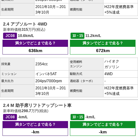
2011年10月～201
H22年度燃費基準
生産期間
燃費性能
3年10月
+5%達成
2.4 アブソルート 4WD
新車時価格
315
万円(税込)
JC08
10.6km/L
10・15
11.2km/L
満タンでどこまで走る？
満タンでどこまで走る？
636km
672km
ハイオク
使用燃料
2354cc
排気量
エンジン
ガソリン
インパネ5AT
4WD
ミッション
駆動方式
204ps/7000rpm
-
最大出力
過給器（ターボ）
2011年10月～201
H22年度燃費基準
生産期間
燃費性能
3年10月
+5%達成
2.4 M 助手席リフトアップシート車
新車時価格
298.7
万円(税抜)
JC08
-km/L
10・15
-km/L
満タンでどこまで走る？
満タンでどこまで走る？
-km
-km