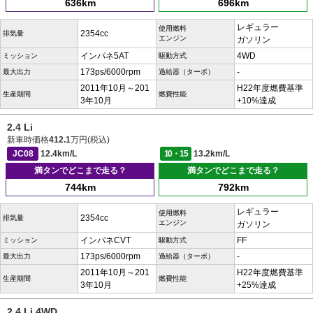
636km
696km
レギュラー
使用燃料
2354cc
排気量
エンジン
ガソリン
インパネ5AT
4WD
ミッション
駆動方式
173ps/6000rpm
-
最大出力
過給器（ターボ）
2011年10月～201
H22年度燃費基準
生産期間
燃費性能
3年10月
+10%達成
2.4 Li
新車時価格
412.1
万円(税込)
JC08
12.4km/L
10・15
13.2km/L
満タンでどこまで走る？
満タンでどこまで走る？
744km
792km
レギュラー
使用燃料
2354cc
排気量
エンジン
ガソリン
インパネCVT
FF
ミッション
駆動方式
173ps/6000rpm
-
最大出力
過給器（ターボ）
2011年10月～201
H22年度燃費基準
生産期間
燃費性能
3年10月
+25%達成
2.4 Li 4WD