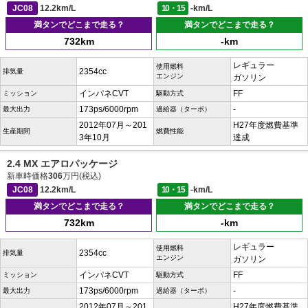
JC08
12.2km/L
10・15
-km/L
満タンでどこまで走る？
満タンでどこまで走る？
732km
-km
レギュラー
使用燃料
2354cc
排気量
エンジン
ガソリン
インパネCVT
FF
ミッション
駆動方式
173ps/6000rpm
-
最大出力
過給器（ターボ）
2012年07月～201
H27年度燃費基準
生産期間
燃費性能
3年10月
達成
2.4 MX エアロパッケージ
新車時価格
306
万円(税込)
JC08
12.2km/L
10・15
-km/L
満タンでどこまで走る？
満タンでどこまで走る？
732km
-km
レギュラー
使用燃料
2354cc
排気量
エンジン
ガソリン
インパネCVT
FF
ミッション
駆動方式
173ps/6000rpm
-
最大出力
過給器（ターボ）
2012年07月～201
H27年度燃費基準