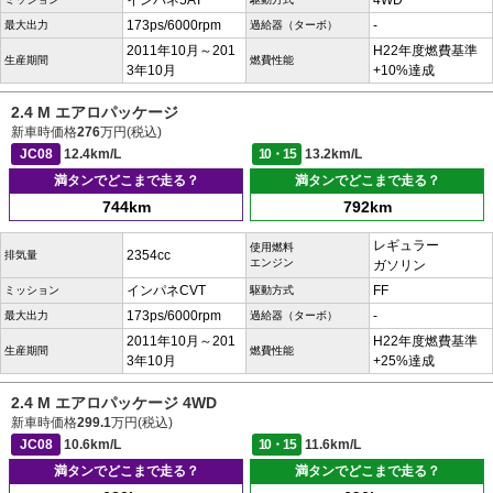
インパネ5AT
4WD
173ps/6000rpm
-
最大出力
過給器（ターボ）
2011年10月～201
H22年度燃費基準
生産期間
燃費性能
3年10月
+10%達成
2.4 M エアロパッケージ
新車時価格
276
万円(税込)
JC08
12.4km/L
10・15
13.2km/L
満タンでどこまで走る？
満タンでどこまで走る？
744km
792km
レギュラー
使用燃料
2354cc
排気量
エンジン
ガソリン
インパネCVT
FF
ミッション
駆動方式
173ps/6000rpm
-
最大出力
過給器（ターボ）
2011年10月～201
H22年度燃費基準
生産期間
燃費性能
3年10月
+25%達成
2.4 M エアロパッケージ 4WD
新車時価格
299.1
万円(税込)
JC08
10.6km/L
10・15
11.6km/L
満タンでどこまで走る？
満タンでどこまで走る？