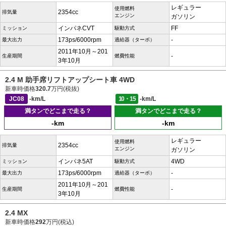
レギュラー
使用燃料
2354cc
排気量
エンジン
ガソリン
インパネCVT
FF
ミッション
駆動方式
173ps/6000rpm
-
最大出力
過給器（ターボ）
2011年10月～201
-
生産期間
燃費性能
3年10月
2.4 M 助手席リフトアップシート車 4WD
新車時価格
320.7
万円(税抜)
JC08
-km/L
10・15
-km/L
満タンでどこまで走る？
満タンでどこまで走る？
-km
-km
レギュラー
使用燃料
2354cc
排気量
エンジン
ガソリン
インパネ5AT
4WD
ミッション
駆動方式
173ps/6000rpm
-
最大出力
過給器（ターボ）
2011年10月～201
-
生産期間
燃費性能
3年10月
2.4 MX
新車時価格
292
万円(税込)