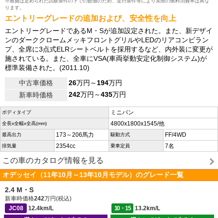
※燃費は定められた試験条件の下での数値のため、走行条件等により実際の燃料消費率は異な
ります。
エントリーグレードの追加および、安全性を向上
エントリーグレードであるM・Sが追加設定された。また、新デザイ
ンのダーククロームメッキフロントグリルやLEDのリアコンビラン
プ、全席に3点式ELRシートベルトを採用するなど、内外装に変更が
施されている。また、全車にVSA(車両挙動安定化制御システム)が
標準装備された。(2011.10)
中古車価格
26
万円～
194
万円
242
万円～
435
万円
新車時価格
ミニバン
ボディタイプ
4800x1800x1545/他
全長x全幅x全高(mm)
173～206馬力
FF/4WD
最高出力
駆動方式
2354cc
7名
排気量
乗車定員
この車のカタログ情報を見る
オデッセイ（11年10月～13年10月モデル）のグレード一覧
2.4 M・S
新車時価格
242
万円(税込)
JC08
12.4km/L
10・15
13.2km/L