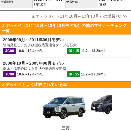
生産期間
燃費性能
3年10月
達成
▲オデッセイ（11年10月～13年10月）の燃費TOPへ
オデッセイ（11年10月～13年10月モデル）の他のマイナーチェンジ
一覧
2009年09月～2011年09月モデル
装備見直し、および減税措置適合タイプを拡大
JC08
10.6～12.4km/L
10・15
11.2～13.2km/L
2008年10月～2009年08月モデル
低床・低重心による走りや快適性が熟成
JC08
10.6～12.4km/L
10・15
11.2～13.2km/L
オデッセイとよく比較されている車
三菱