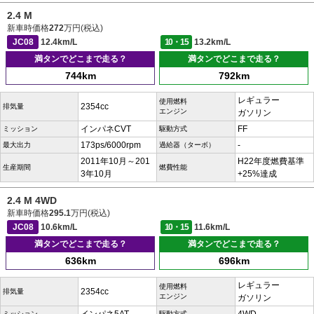
2.4 M
新車時価格
272
万円(税込)
JC08
12.4km/L
10・15
13.2km/L
満タンでどこまで走る？
満タンでどこまで走る？
744km
792km
レギュラー
使用燃料
2354cc
排気量
エンジン
ガソリン
インパネCVT
FF
ミッション
駆動方式
173ps/6000rpm
-
最大出力
過給器（ターボ）
2011年10月～201
H22年度燃費基準
生産期間
燃費性能
3年10月
+25%達成
2.4 M 4WD
新車時価格
295.1
万円(税込)
JC08
10.6km/L
10・15
11.6km/L
満タンでどこまで走る？
満タンでどこまで走る？
636km
696km
レギュラー
使用燃料
2354cc
排気量
エンジン
ガソリン
ミッション
駆動方式