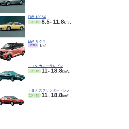
日産 180SX
8.5
11.8
10・15
～
km/L
日産 サクラ
JC08
-km/L
トヨタ カローラレビン
11
18.8
10・15
～
km/L
トヨタ スプリンタートレノ
11
18.8
10・15
～
km/L