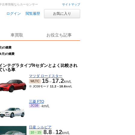
車・中古車情報ならカーセンサー
サイトマップ
ログイン
閲覧履歴
お気に入り
車買取
お役立ち記事
月)の燃費
8月)の燃費
インテグラタイプRセダンとよく比較され
ている車
マツダ ロードスター
15
17.2
WLTC
～
km/L
※ JC08モード
11.2
～
18.6
km/L
三菱 FTO
JC08
-km/L
日産 シルビア
8.8
12
10・15
～
km/L