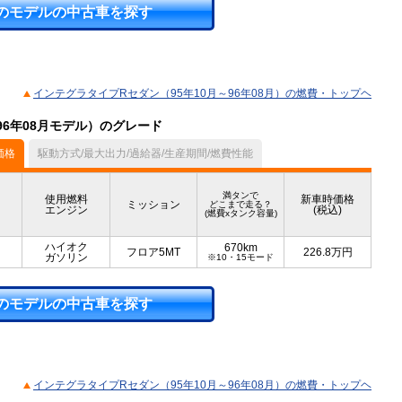
のモデルの中古車を探す
インテグラタイプRセダン（95年10月～96年08月）の燃費・トップヘ
96年08月モデル）のグレード
価格
駆動方式/最大出力/過給器/生産期間/燃費性能
満タンで
使用燃料
新車時価格
ミッション
どこまで走る？
エンジン
(税込)
(燃費xタンク容量)
ハイオク
670km
フロア5MT
226.8
万円
ガソリン
※10・15モード
のモデルの中古車を探す
インテグラタイプRセダン（95年10月～96年08月）の燃費・トップヘ