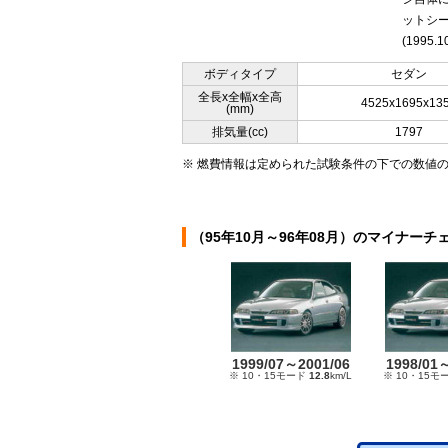
ットシ
(1995.1
ボディタイプ
セダン
全長x全幅x全高
4525x1695x13
(mm)
排気量(cc)
1797
※ 燃費情報は定められた試験条件の下での数値
（95年10月～96年08月）のマイナーチ
1999/07～2001/06
1998/01
※ 10・15モード
12.8
km/L
※ 10・15モ