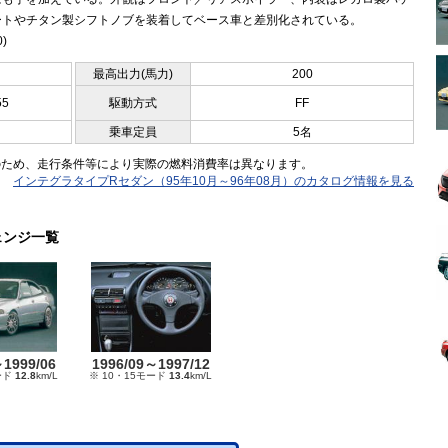
ートやチタン製シフトノブを装着してベース車と差別化されている。
0)
最高出力(馬力)
200
55
駆動方式
FF
乗車定員
5名
のため、走行条件等により実際の燃料消費率は異なります。
インテグラタイプRセダン（95年10月～96年08月）のカタログ情報を見る
ェンジ一覧
～1999/06
1996/09～1997/12
ード
12.8
km/L
※ 10・15モード
13.4
km/L