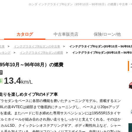
ホンダ インテグラタイプRセダン（95年10月～96年08月）の燃費 | 中古
カタログ
中古車販売店
保険/ローン/他
古車
>
インテグラタイプRセダンの中古車
>
インテグラタイプRセダン(95年10月～96年08
ンキング
>
インテグラタイプRセダンの燃費
>
インテグラタイプRセダン(95年10月～96年0
5年10月～96年08月）の燃費
？
13.4
5
km/L
走りを楽しめタイプRの4ドア車
グラセダンをベースに各部の機能を磨いたチューニングモデル。搭載するエン
.8Lの直4VTECは細部まで徹底的にチューニングし、ベースより20psアップ
psを達成。またハードに引き締めた専用サスペンションには195/55R15タイヤ
アルミホイールが組み合わされ熱い走りをしっかりと支えてくれる。そのほか
リカルLSD、クイックレシオステアリングギア、ボディ剛性向上など、シャー
にも手を加えている。外観はフロント／リアスポイラー、内装はレカロ製バケ