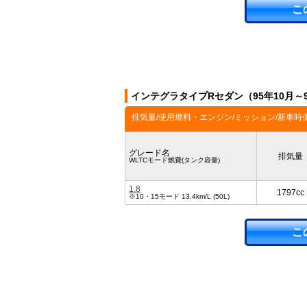
こ
インテグラタイプRセダン（95年10月～
排気量/使用燃料・エンジン/ミッション/新車時
グレード名
排気量
WLTCモード燃費(タンク容量)
1.8
1797cc
※10・15モード 13.4km/L (50L)
こ