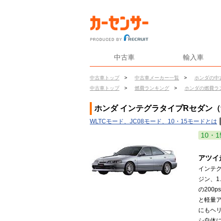
中古車
輸入車
中古車トップ
>
中古車メーカー一覧
>
ホンダの中
中古車トップ
>
燃費ランキング
>
ホンダの燃費ラ
ホンダ インテグラタイプRセダン（9
WLTCモード、JC08モード、10・15モードとは
10・1
アツイ
インテ
ジン、1
の200
と軽量
にもヘ
シ自体