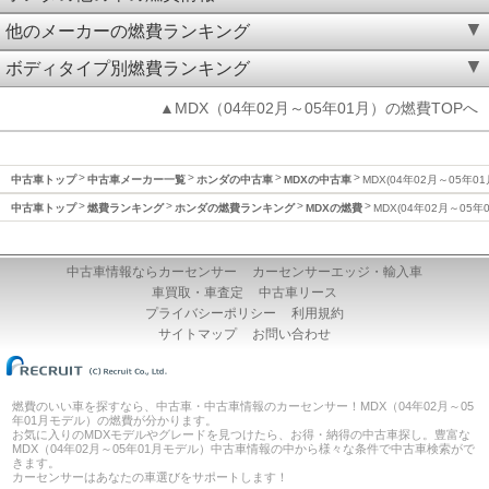
他のメーカーの燃費ランキング
ボディタイプ別燃費ランキング
▲MDX（04年02月～05年01月）の燃費TOPへ
中古車トップ
中古車メーカー一覧
ホンダの中古車
MDXの中古車
MDX(04年02月～05年0
中古車トップ
燃費ランキング
ホンダの燃費ランキング
MDXの燃費
MDX(04年02月～05年
中古車情報ならカーセンサー
カーセンサーエッジ・輸入車
車買取・車査定
中古車リース
プライバシーポリシー
利用規約
サイトマップ
お問い合わせ
燃費のいい車を探すなら、中古車・中古車情報のカーセンサー！MDX（04年02月～05
年01月モデル）の燃費が分かります。
お気に入りのMDXモデルやグレードを見つけたら、お得・納得の中古車探し。豊富な
MDX（04年02月～05年01月モデル）中古車情報の中から様々な条件で中古車検索がで
きます。
カーセンサーはあなたの車選びをサポートします！