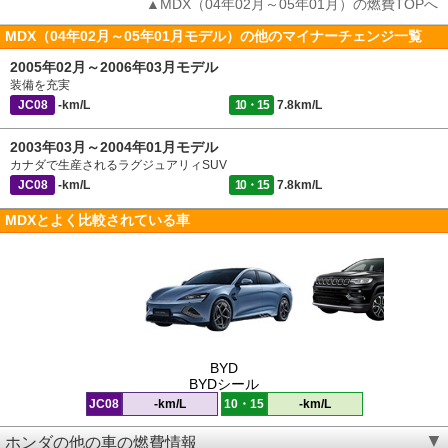
▲MDX（04年02月～05年01月）の燃費TOPへ
MDX（04年02月～05年01月モデル）の他のマイナーチェンジ一覧
2005年02月～2006年03月モデル
装備を充実
JC08
-km/L
10・15
7.8km/L
2003年03月～2004年01月モデル
カナダで生産されるラグジュアリィSUV
JC08
-km/L
10・15
7.8km/L
MDXとよく比較されている車
BYD
BYDシール
JC08
-km/L
10・15
-km/L
ホンダの他の車の燃費情報