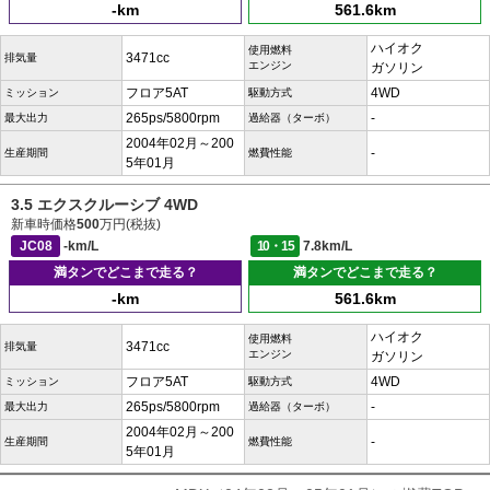
-km
561.6km
ハイオク
使用燃料
3471cc
排気量
エンジン
ガソリン
フロア5AT
4WD
ミッション
駆動方式
265ps/5800rpm
-
最大出力
過給器（ターボ）
2004年02月～200
-
生産期間
燃費性能
5年01月
3.5 エクスクルーシブ 4WD
新車時価格
500
万円(税抜)
JC08
-km/L
10・15
7.8km/L
満タンでどこまで走る？
満タンでどこまで走る？
-km
561.6km
ハイオク
使用燃料
3471cc
排気量
エンジン
ガソリン
フロア5AT
4WD
ミッション
駆動方式
265ps/5800rpm
-
最大出力
過給器（ターボ）
2004年02月～200
-
生産期間
燃費性能
5年01月