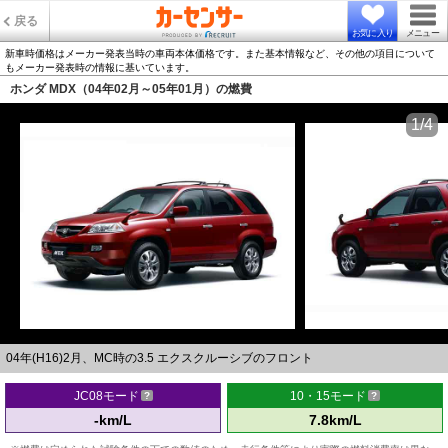
戻る
お気に入り
メニュー
新車時価格はメーカー発表当時の車両本体価格です。また基本情報など、その他の項目について
もメーカー発表時の情報に基いています。
ホンダ MDX（04年02月～05年01月）の燃費
1/4
04年(H16)2月、MC時の3.5 エクスクルーシブのフロント
JC08モード
10・15モード
-km/L
7.8km/L