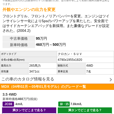
※燃費は定められた試験条件の下での数値のため、走行条件等により実際の燃料消費率は異な
ります。
外観やエンジンの出力を変更
フロントグリル、フロント／リアバンパーを変更。エンジンはツイ
ンサイレンサー化により5psのパワーアップを果たした。安全面で
はサイドカーテンエアバッグを新採用。また廉価なグレードが設定
された。(2004.2)
中古車価格
95
万円
460
万円～
500
万円
新車時価格
クロカン・ＳＵＶ
ボディタイプ
4790x1955x1820
全長x全幅x全高(mm)
265馬力
4WD
最高出力
駆動方式
3471cc
7名
排気量
乗車定員
この車のカタログ情報を見る
MDX（04年02月～05年01月モデル）のグレード一覧
3.5 4WD
新車時価格
460
万円(税抜)
JC08
-km/L
10・15
7.8km/L
満タンでどこまで走る？
満タンでどこまで走る？