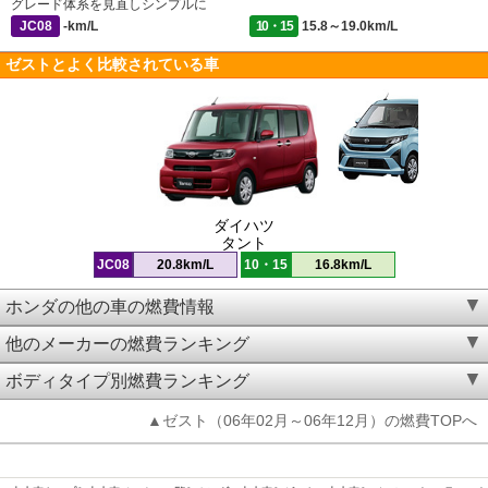
グレード体系を見直しシンプルに
JC08
-km/L
10・15
15.8～19.0km/L
ゼストとよく比較されている車
ダイハツ
タント
JC08
20.8km/L
10・15
16.8km/L
ホンダの他の車の燃費情報
他のメーカーの燃費ランキング
ボディタイプ別燃費ランキング
▲ゼスト（06年02月～06年12月）の燃費TOPへ