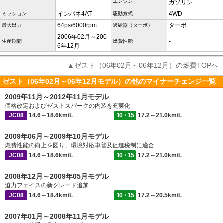
エンジン
ガソリン
インパネ4AT
4WD
ミッション
駆動方式
64ps/6000rpm
ターボ
最大出力
過給器（ターボ）
2006年02月～200
-
生産期間
燃費性能
6年12月
▲ゼスト（06年02月～06年12月）の燃費TOPへ
ゼスト（06年02月～06年12月モデル）の他のマイナーチェンジ一覧
2009年11月～2012年11月モデル
価格改定およびゼストスパークの内装を充実化
JC08
14.6～18.6km/L
10・15
17.2～21.0km/L
2009年06月～2009年10月モデル
燃費性能の向上を図り、環境対応車普及促進税制に適合
JC08
14.6～18.6km/L
10・15
17.2～21.0km/L
2008年12月～2009年05月モデル
迫力フェイスの新グレード追加
JC08
14.6～18.4km/L
10・15
17.2～20.5km/L
2007年01月～2008年11月モデル