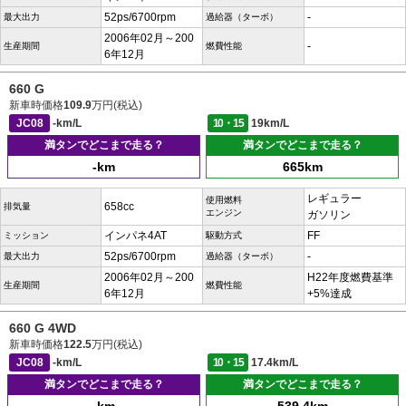
52ps/6700rpm
-
最大出力
過給器（ターボ）
2006年02月～200
-
生産期間
燃費性能
6年12月
660 G
新車時価格
109.9
万円(税込)
JC08
-km/L
10・15
19km/L
満タンでどこまで走る？
満タンでどこまで走る？
-km
665km
レギュラー
使用燃料
658cc
排気量
エンジン
ガソリン
インパネ4AT
FF
ミッション
駆動方式
52ps/6700rpm
-
最大出力
過給器（ターボ）
2006年02月～200
H22年度燃費基準
生産期間
燃費性能
6年12月
+5%達成
660 G 4WD
新車時価格
122.5
万円(税込)
JC08
-km/L
10・15
17.4km/L
満タンでどこまで走る？
満タンでどこまで走る？