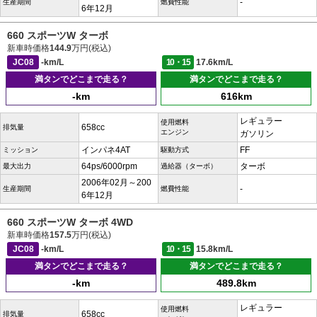
-
生産期間
燃費性能
6年12月
660 スポーツW ターボ
新車時価格
144.9
万円(税込)
JC08
-km/L
10・15
17.6km/L
満タンでどこまで走る？
満タンでどこまで走る？
-km
616km
レギュラー
使用燃料
658cc
排気量
エンジン
ガソリン
インパネ4AT
FF
ミッション
駆動方式
64ps/6000rpm
ターボ
最大出力
過給器（ターボ）
2006年02月～200
-
生産期間
燃費性能
6年12月
660 スポーツW ターボ 4WD
新車時価格
157.5
万円(税込)
JC08
-km/L
10・15
15.8km/L
満タンでどこまで走る？
満タンでどこまで走る？
-km
489.8km
レギュラー
使用燃料
658cc
排気量