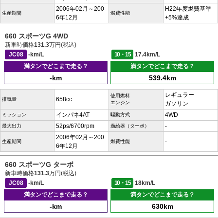
2006年02月～200
H22年度燃費基準
生産期間
燃費性能
6年12月
+5%達成
660 スポーツG 4WD
新車時価格
131.3
万円(税込)
JC08
-km/L
10・15
17.4km/L
満タンでどこまで走る？
満タンでどこまで走る？
-km
539.4km
レギュラー
使用燃料
658cc
排気量
エンジン
ガソリン
インパネ4AT
4WD
ミッション
駆動方式
52ps/6700rpm
-
最大出力
過給器（ターボ）
2006年02月～200
-
生産期間
燃費性能
6年12月
660 スポーツG ターボ
新車時価格
131.3
万円(税込)
JC08
-km/L
10・15
18km/L
満タンでどこまで走る？
満タンでどこまで走る？
-km
630km