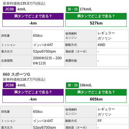
新車時価格
135.5
万円(税込)
JC08
-km/L
10・15
17km/L
満タンでどこまで走る？
満タンでどこまで走る？
-km
527km
レギュラー
使用燃料
658cc
排気量
エンジン
ガソリン
インパネ4AT
4WD
ミッション
駆動方式
52ps/6700rpm
-
最大出力
過給器（ターボ）
2006年02月～200
-
生産期間
燃費性能
6年12月
660 スポーツG
新車時価格
118.7
万円(税込)
JC08
-km/L
10・15
19km/L
満タンでどこまで走る？
満タンでどこまで走る？
-km
665km
レギュラー
使用燃料
658cc
排気量
エンジン
ガソリン
インパネ4AT
FF
ミッション
駆動方式
52ps/6700rpm
-
最大出力
過給器（ターボ）