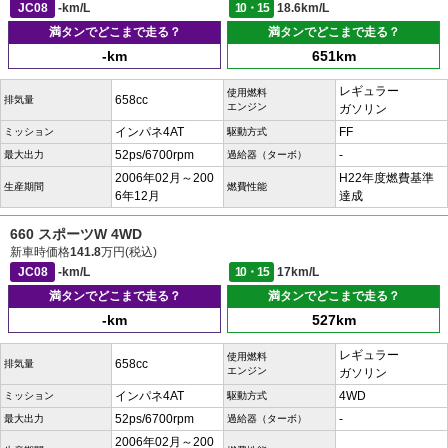
JC08
-km/L
10・15
18.6km/L
満タンでどこまで走る？
満タンでどこまで走る？
-km
651km
レギュラー
使用燃料
658cc
排気量
エンジン
ガソリン
インパネ4AT
FF
ミッション
駆動方式
52ps/6700rpm
-
最大出力
過給器（ターボ）
2006年02月～200
H22年度燃費基準
生産期間
燃費性能
6年12月
達成
660 スポーツW 4WD
新車時価格
141.8
万円(税込)
JC08
-km/L
10・15
17km/L
満タンでどこまで走る？
満タンでどこまで走る？
-km
527km
レギュラー
使用燃料
658cc
排気量
エンジン
ガソリン
インパネ4AT
4WD
ミッション
駆動方式
52ps/6700rpm
-
最大出力
過給器（ターボ）
2006年02月～200