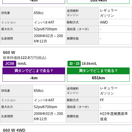
-km
539.4km
レギュラー
使用燃料
658cc
排気量
エンジン
ガソリン
インパネ4AT
4WD
ミッション
駆動方式
52ps/6700rpm
-
最大出力
過給器（ターボ）
2006年02月～200
-
生産期間
燃費性能
6年12月
660 W
新車時価格
122.9
万円(税込)
JC08
-km/L
10・15
18.6km/L
満タンでどこまで走る？
満タンでどこまで走る？
-km
651km
レギュラー
使用燃料
658cc
排気量
エンジン
ガソリン
インパネ4AT
FF
ミッション
駆動方式
52ps/6700rpm
-
最大出力
過給器（ターボ）
2006年02月～200
H22年度燃費基準
生産期間
燃費性能
6年12月
達成
660 W 4WD