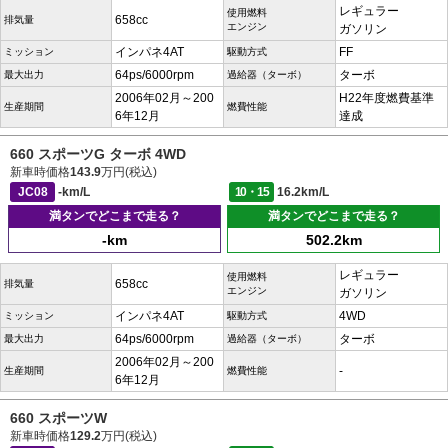
レギュラー
使用燃料
658cc
排気量
エンジン
ガソリン
インパネ4AT
FF
ミッション
駆動方式
64ps/6000rpm
ターボ
最大出力
過給器（ターボ）
2006年02月～200
H22年度燃費基準
生産期間
燃費性能
6年12月
達成
660 スポーツG ターボ 4WD
新車時価格
143.9
万円(税込)
JC08
-km/L
10・15
16.2km/L
満タンでどこまで走る？
満タンでどこまで走る？
-km
502.2km
レギュラー
使用燃料
658cc
排気量
エンジン
ガソリン
インパネ4AT
4WD
ミッション
駆動方式
64ps/6000rpm
ターボ
最大出力
過給器（ターボ）
2006年02月～200
-
生産期間
燃費性能
6年12月
660 スポーツW
新車時価格
129.2
万円(税込)