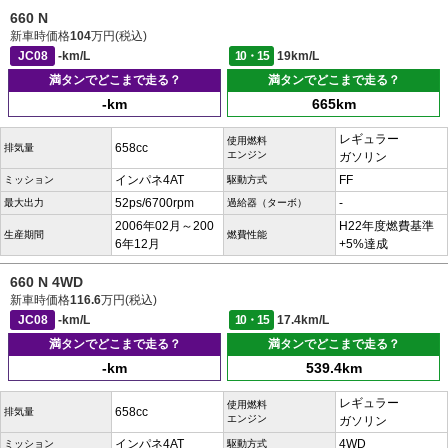
660 N
新車時価格
104
万円(税込)
JC08
-km/L
10・15
19km/L
満タンでどこまで走る？
満タンでどこまで走る？
-km
665km
レギュラー
使用燃料
658cc
排気量
エンジン
ガソリン
インパネ4AT
FF
ミッション
駆動方式
52ps/6700rpm
-
最大出力
過給器（ターボ）
2006年02月～200
H22年度燃費基準
生産期間
燃費性能
6年12月
+5%達成
660 N 4WD
新車時価格
116.6
万円(税込)
JC08
-km/L
10・15
17.4km/L
満タンでどこまで走る？
満タンでどこまで走る？
-km
539.4km
レギュラー
使用燃料
658cc
排気量
エンジン
ガソリン
インパネ4AT
4WD
ミッション
駆動方式