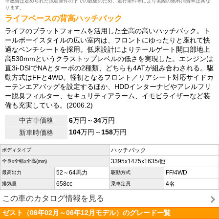
※燃費は定められた試験条件の下での数値のため、走行条件等により実際の燃料消費率は異な
ります。
ライフベースの背高ハッチバック
ライフのプラットフォームを活用した全高の高いハッチバック。ト
ールボーイスタイルの広い室内は、フロントにゆったりと座れて快
適なベンチシートを採用。低床設計によりテールゲート開口部地上
高530mmというクラストップレベルの低さを実現した。エンジンは
直3i-DSIでNAとターボの2種類、どちらも4ATが組み合わされる。駆
動方式はFFと4WD。軽初となるフロント／リアシート対応サイドカ
ーテンエアバッグを設定するほか、HDDインターナビやアレルフリ
ー脱臭フィルター、セキュリティアラーム、イモビライザーなど装
備も充実している。(2006.2)
中古車価格
6
万円～
34
万円
104
万円～
158
万円
新車時価格
ハッチバック
ボディタイプ
3395x1475x1635/他
全長x全幅x全高(mm)
52～64馬力
FF/4WD
最高出力
駆動方式
658cc
4名
排気量
乗車定員
この車のカタログ情報を見る
ゼスト（06年02月～06年12月モデル）のグレード一覧