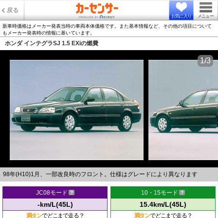
戻る
お気に入り
メニュー
新車時価格はメーカー発表当時の車両本体価格です。また基本情報など、その他の項目について
もメーカー発表時の情報に基いています。
ホンダ インテグラSJ 1.5 EXiの燃費
1/3
98年(H10)1月、一部改良時のフロント。仕様はグレードにより異なります
JC08モード
10・15モード
-km/L(45L)
15.4km/L(45L)
満タン
でどこまで走る？
満タン
でどこまで走る？