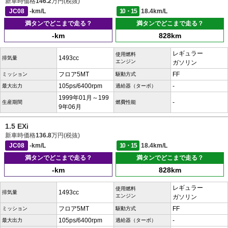
新車時価格
146.2
万円(税抜)
JC08
-km/L
10・15
18.4km/L
満タンでどこまで走る？
満タンでどこまで走る？
-km
828km
レギュラー
使用燃料
1493cc
排気量
エンジン
ガソリン
フロア5MT
FF
ミッション
駆動方式
105ps/6400rpm
-
最大出力
過給器（ターボ）
1999年01月～199
-
生産期間
燃費性能
9年06月
1.5 EXi
新車時価格
136.8
万円(税抜)
JC08
-km/L
10・15
18.4km/L
満タンでどこまで走る？
満タンでどこまで走る？
-km
828km
レギュラー
使用燃料
1493cc
排気量
エンジン
ガソリン
フロア5MT
FF
ミッション
駆動方式
105ps/6400rpm
-
最大出力
過給器（ターボ）