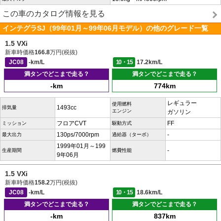
この車のカタログ情報を見る
インテグラSJ（99年01月～99年06月モデル）の他のグレード一覧
1.5 VXi
新車時価格
166.8
万円(税抜)
JC08
-km/L
10・15
17.2km/L
満タンでどこまで走る？
満タンでどこまで走る？
-km
774km
レギュラー
使用燃料
1493cc
排気量
エンジン
ガソリン
フロアCVT
FF
ミッション
駆動方式
130ps/7000rpm
-
最大出力
過給器（ターボ）
1999年01月～199
-
生産期間
燃費性能
9年06月
1.5 VXi
新車時価格
158.2
万円(税抜)
JC08
-km/L
10・15
18.6km/L
満タンでどこまで走る？
満タンでどこまで走る？
-km
837km