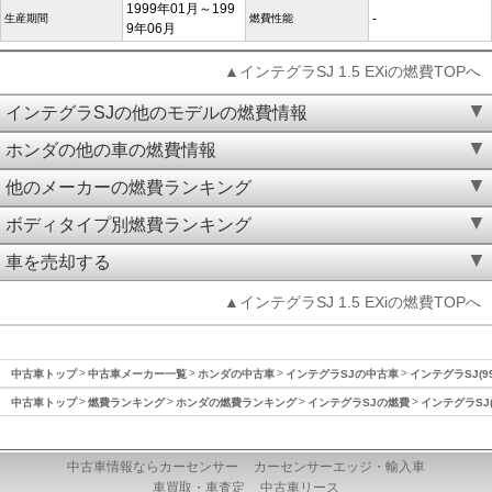
1999年01月～199
-
生産期間
燃費性能
9年06月
▲インテグラSJ 1.5 EXiの燃費TOPへ
インテグラSJの他のモデルの燃費情報
ホンダの他の車の燃費情報
他のメーカーの燃費ランキング
ボディタイプ別燃費ランキング
車を売却する
▲インテグラSJ 1.5 EXiの燃費TOPへ
中古車トップ
中古車メーカー一覧
ホンダの中古車
インテグラSJの中古車
インテグラSJ(9
中古車トップ
燃費ランキング
ホンダの燃費ランキング
インテグラSJの燃費
インテグラSJ(
中古車情報ならカーセンサー
カーセンサーエッジ・輸入車
車買取・車査定
中古車リース