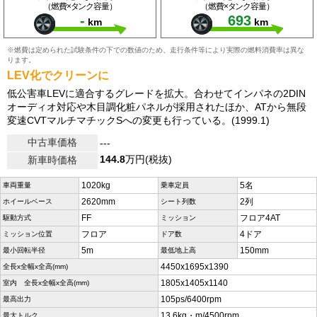
（燃費×タンク容量）
（燃費×タンク容量）
-
693
km
km
※燃費は定められた試験条件の下での数値のため、走行条件等により実際の燃料消費率は異な
ります。
LEV化でクリーンに
低公害車LEVに適合するグレードを拡大。合わせてインパネの2DIN
オーディオ対応や木目調化粧パネルが採用されたほか、ATから無段
変速CVTマルチマチックSへの変更も行っている。(1999.1)
中古車価格
---
144.8
万円(税抜)
新車時価格
1020kg
5名
車両重量
乗車定員
2620mm
2列
ホイールベース
シート列数
FF
フロア4AT
駆動方式
ミッション
フロア
4ドア
ミッション位置
ドア数
5m
150mm
最小回転半径
最低地上高
4450x1695x1390
全長x全幅x全高(mm)
1805x1405x1140
室内 全長x全幅x全高(mm)
105ps/6400rpm
最高出力
13.6kg・m/4500rpm
最大トルク