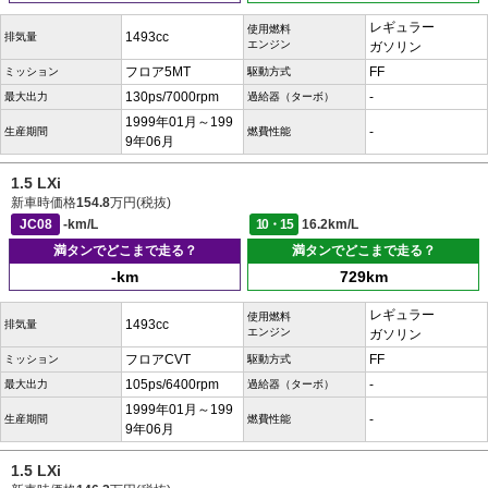
レギュラー
使用燃料
1493cc
排気量
エンジン
ガソリン
フロア5MT
FF
ミッション
駆動方式
130ps/7000rpm
-
最大出力
過給器（ターボ）
1999年01月～199
-
生産期間
燃費性能
9年06月
1.5 LXi
新車時価格
154.8
万円(税抜)
JC08
-km/L
10・15
16.2km/L
満タンでどこまで走る？
満タンでどこまで走る？
-km
729km
レギュラー
使用燃料
1493cc
排気量
エンジン
ガソリン
フロアCVT
FF
ミッション
駆動方式
105ps/6400rpm
-
最大出力
過給器（ターボ）
1999年01月～199
-
生産期間
燃費性能
9年06月
1.5 LXi