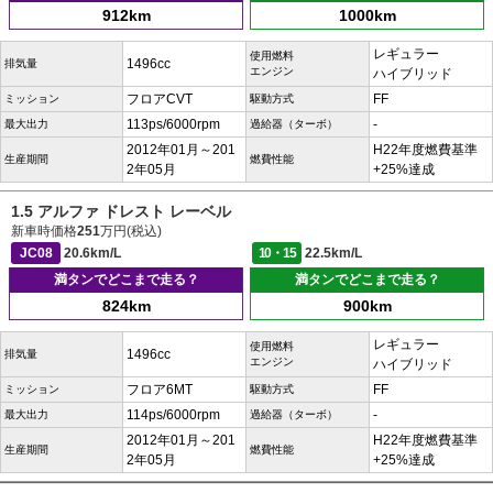
912km
1000km
レギュラー
使用燃料
1496cc
排気量
エンジン
ハイブリッド
フロアCVT
FF
ミッション
駆動方式
113ps/6000rpm
-
最大出力
過給器（ターボ）
2012年01月～201
H22年度燃費基準
生産期間
燃費性能
2年05月
+25%達成
1.5 アルファ ドレスト レーベル
新車時価格
251
万円(税込)
JC08
20.6km/L
10・15
22.5km/L
満タンでどこまで走る？
満タンでどこまで走る？
824km
900km
レギュラー
使用燃料
1496cc
排気量
エンジン
ハイブリッド
フロア6MT
FF
ミッション
駆動方式
114ps/6000rpm
-
最大出力
過給器（ターボ）
2012年01月～201
H22年度燃費基準
生産期間
燃費性能
2年05月
+25%達成