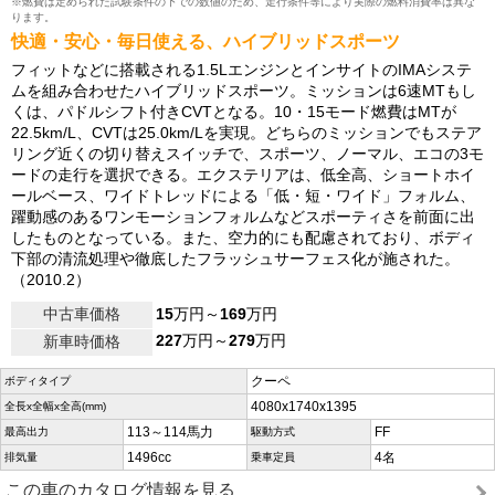
※燃費は定められた試験条件の下での数値のため、走行条件等により実際の燃料消費率は異な
ります。
快適・安心・毎日使える、ハイブリッドスポーツ
フィットなどに搭載される1.5LエンジンとインサイトのIMAシステ
ムを組み合わせたハイブリッドスポーツ。ミッションは6速MTもし
くは、パドルシフト付きCVTとなる。10・15モード燃費はMTが
22.5km/L、CVTは25.0km/Lを実現。どちらのミッションでもステア
リング近くの切り替えスイッチで、スポーツ、ノーマル、エコの3モ
ードの走行を選択できる。エクステリアは、低全高、ショートホイ
ールベース、ワイドトレッドによる「低・短・ワイド」フォルム、
躍動感のあるワンモーションフォルムなどスポーティさを前面に出
したものとなっている。また、空力的にも配慮されており、ボディ
下部の清流処理や徹底したフラッシュサーフェス化が施された。
（2010.2）
中古車価格
15
万円～
169
万円
227
万円～
279
万円
新車時価格
クーペ
ボディタイプ
4080x1740x1395
全長x全幅x全高(mm)
113～114馬力
FF
最高出力
駆動方式
1496cc
4名
排気量
乗車定員
この車のカタログ情報を見る