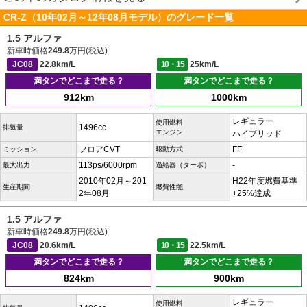
CR-Z（10年02月～12年08月モデル）のグレード一覧
1.5 アルファ
新車時価格
249.8
万円(税込)
JC08
22.8km/L
10・15
25km/L
満タンでどこまで走る？
満タンでどこまで走る？
912km
1000km
レギュラー
使用燃料
1496cc
排気量
エンジン
ハイブリッド
フロアCVT
FF
ミッション
駆動方式
113ps/6000rpm
-
最大出力
過給器（ターボ）
2010年02月～201
H22年度燃費基準
生産期間
燃費性能
2年08月
+25%達成
1.5 アルファ
新車時価格
249.8
万円(税込)
JC08
20.6km/L
10・15
22.5km/L
満タンでどこまで走る？
満タンでどこまで走る？
824km
900km
レギュラー
使用燃料