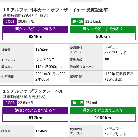
1.5 アルファ 日本カー・オブ・ザ・イヤー 受賞記念車
新車時価格
279.4
万円(税込)
JC08
20.6km/L
10・15
22.5km/L
満タンでどこまで走る？
満タンでどこまで走る？
824km
900km
レギュラー
使用燃料
1496cc
排気量
エンジン
ハイブリッド
フロア6MT
FF
ミッション
駆動方式
113ps/6000rpm
-
最大出力
過給器（ターボ）
2011年01月～201
H22年度燃費基準
生産期間
燃費性能
2年08月
+25%達成
1.5 アルファ ブラックレーベル
新車時価格
251
万円(税込)
JC08
22.8km/L
10・15
25km/L
満タンでどこまで走る？
満タンでどこまで走る？
912km
1000km
レギュラー
使用燃料
1496cc
排気量
エンジン
ハイブリッド