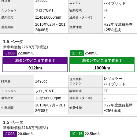
1496cc
排気量
エンジン
ハイブリッド
フロア6MT
FF
ミッション
駆動方式
114ps/6000rpm
-
最大出力
過給器（ターボ）
2010年02月～201
H22年度燃費基準
生産期間
燃費性能
2年08月
+25%達成
1.5 ベータ
新車時価格
226.8
万円(税込)
JC08
22.8km/L
10・15
25km/L
満タンでどこまで走る？
満タンでどこまで走る？
912km
1000km
レギュラー
使用燃料
1496cc
排気量
エンジン
ハイブリッド
フロアCVT
FF
ミッション
駆動方式
113ps/6000rpm
-
最大出力
過給器（ターボ）
2010年02月～201
H22年度燃費基準
生産期間
燃費性能
2年08月
+25%達成
1.5 ベータ
新車時価格
226.8
万円(税込)
JC08
20.6km/L
10・15
22.5km/L