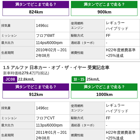
満タンでどこまで走る？
満タンでどこまで走る？
824km
900km
レギュラー
使用燃料
1496cc
排気量
エンジン
ハイブリッド
フロア6MT
FF
ミッション
駆動方式
114ps/6000rpm
-
最大出力
過給器（ターボ）
2010年02月～201
H22年度燃費基準
生産期間
燃費性能
2年08月
+25%達成
1.5 アルファ 日本カー・オブ・ザ・イヤー 受賞記念車
新車時価格
279.4
万円(税込)
JC08
22.8km/L
10・15
25km/L
満タンでどこまで走る？
満タンでどこまで走る？
912km
1000km
レギュラー
使用燃料
1496cc
排気量
エンジン
ハイブリッド
フロアCVT
FF
ミッション
駆動方式
113ps/6000rpm
-
最大出力
過給器（ターボ）
2011年01月～201
H22年度燃費基準
生産期間
燃費性能
2年08月
+25%達成