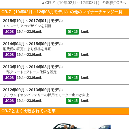
▲CR-Z（10年02月～12年08月）の燃費TOPへ
CR-Z（10年02月～12年08月モデル）の他のマイナーチェンジ一覧
2015年10月～2017年01月モデル
エクステリアのデザインを刷新
JC08
19.4～23.0km/L
10・15
-km/L
2014年04月～2015年09月モデル
消費税の変更により価格を修正
JC08
19.4～23.0km/L
10・15
-km/L
2013年10月～2014年03月モデル
一部グレードに2トーン仕様を設定
JC08
19.4～23.0km/L
10・15
-km/L
2012年09月～2013年09月モデル
リチウムイオンバッテリーの採用でモーター出力が向上
JC08
19.4～23.0km/L
10・15
-km/L
CR-Zとよく比較されている車