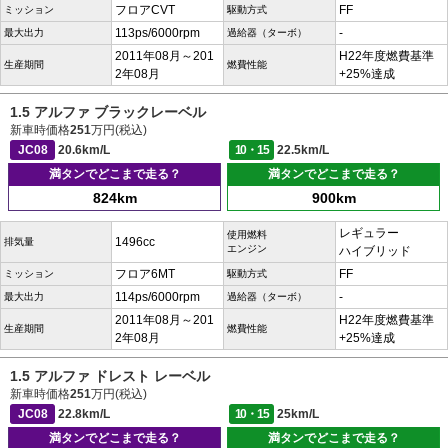
フロアCVT
FF
ミッション
駆動方式
113ps/6000rpm
-
最大出力
過給器（ターボ）
2011年08月～201
H22年度燃費基準
生産期間
燃費性能
2年08月
+25%達成
1.5 アルファ ブラックレーベル
新車時価格
251
万円(税込)
JC08
20.6km/L
10・15
22.5km/L
満タンでどこまで走る？
満タンでどこまで走る？
824km
900km
レギュラー
使用燃料
1496cc
排気量
エンジン
ハイブリッド
フロア6MT
FF
ミッション
駆動方式
114ps/6000rpm
-
最大出力
過給器（ターボ）
2011年08月～201
H22年度燃費基準
生産期間
燃費性能
2年08月
+25%達成
1.5 アルファ ドレスト レーベル
新車時価格
251
万円(税込)
JC08
22.8km/L
10・15
25km/L
満タンでどこまで走る？
満タンでどこまで走る？