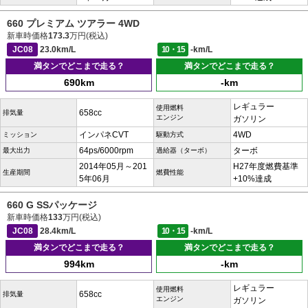
660 プレミアム ツアラー 4WD
新車時価格
173.3
万円(税込)
JC08
23.0km/L
10・15
-km/L
満タンでどこまで走る？
満タンでどこまで走る？
690km
-km
レギュラー
使用燃料
658cc
排気量
エンジン
ガソリン
インパネCVT
4WD
ミッション
駆動方式
64ps/6000rpm
ターボ
最大出力
過給器（ターボ）
2014年05月～201
H27年度燃費基準
生産期間
燃費性能
5年06月
+10%達成
660 G SSパッケージ
新車時価格
133
万円(税込)
JC08
28.4km/L
10・15
-km/L
満タンでどこまで走る？
満タンでどこまで走る？
994km
-km
レギュラー
使用燃料
658cc
排気量
エンジン
ガソリン