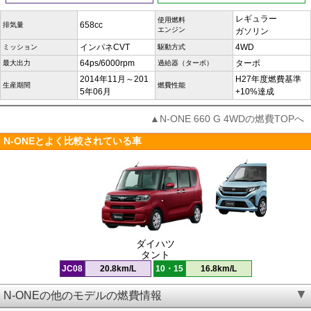
レギュラー
使用燃料
658cc
排気量
エンジン
ガソリン
インパネCVT
4WD
ミッション
駆動方式
64ps/6000rpm
ターボ
最大出力
過給器（ターボ）
2014年11月～201
H27年度燃費基準
生産期間
燃費性能
5年06月
+10%達成
▲N-ONE 660 G 4WDの燃費TOPへ
N-ONEとよく比較されている車
ダイハツ
タント
JC08
20.8km/L
10・15
16.8km/L
N-ONEの他のモデルの燃費情報