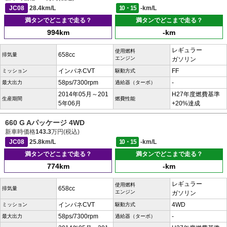
JC08
28.4km/L
10・15
-km/L
満タンでどこまで走る？
満タンでどこまで走る？
994km
-km
レギュラー
使用燃料
658cc
排気量
エンジン
ガソリン
インパネCVT
FF
ミッション
駆動方式
58ps/7300rpm
-
最大出力
過給器（ターボ）
2014年05月～201
H27年度燃費基準
生産期間
燃費性能
5年06月
+20%達成
660 G Aパッケージ 4WD
新車時価格
143.3
万円(税込)
JC08
25.8km/L
10・15
-km/L
満タンでどこまで走る？
満タンでどこまで走る？
774km
-km
レギュラー
使用燃料
658cc
排気量
エンジン
ガソリン
インパネCVT
4WD
ミッション
駆動方式
58ps/7300rpm
-
最大出力
過給器（ターボ）