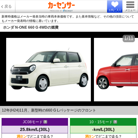
戻る
お気に入り
メニュー
新車時価格はメーカー発表当時の車両本体価格です。また基本情報など、その他の項目について
もメーカー発表時の情報に基いています。
ホンダ N-ONE 660 G 4WDの燃費
1/11
12年(H24)11月、新型時の660 G Lパッケージのフロント
JC08モード
10・15モード
25.8km/L(30L)
-km/L(30L)
満タン
でどこまで走る？
満タン
でどこまで走る？