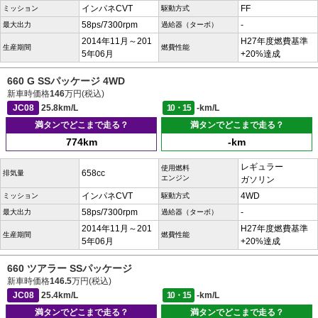
インパネCVT
FF
ミッション
駆動方式
58ps/7300rpm
-
最大出力
過給器（ターボ）
2014年11月～201
H27年度燃費基準
生産期間
燃費性能
5年06月
+20%達成
660 G SSパッケージ 4WD
新車時価格
146
万円(税込)
JC08
25.8km/L
10・15
-km/L
満タンでどこまで走る？
満タンでどこまで走る？
774km
-km
レギュラー
使用燃料
658cc
排気量
エンジン
ガソリン
インパネCVT
4WD
ミッション
駆動方式
58ps/7300rpm
-
最大出力
過給器（ターボ）
2014年11月～201
H27年度燃費基準
生産期間
燃費性能
5年06月
+20%達成
660 ツアラー SSパッケージ
新車時価格
146.5
万円(税込)
JC08
25.4km/L
10・15
-km/L
満タンでどこまで走る？
満タンでどこまで走る？