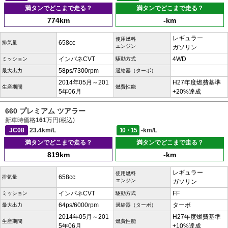
満タンでどこまで走る？
満タンでどこまで走る？
774km
-km
レギュラー
使用燃料
658cc
排気量
エンジン
ガソリン
インパネCVT
4WD
ミッション
駆動方式
58ps/7300rpm
-
最大出力
過給器（ターボ）
2014年05月～201
H27年度燃費基準
生産期間
燃費性能
5年06月
+20%達成
660 プレミアム ツアラー
新車時価格
161
万円(税込)
JC08
23.4km/L
10・15
-km/L
満タンでどこまで走る？
満タンでどこまで走る？
819km
-km
レギュラー
使用燃料
658cc
排気量
エンジン
ガソリン
インパネCVT
FF
ミッション
駆動方式
64ps/6000rpm
ターボ
最大出力
過給器（ターボ）
2014年05月～201
H27年度燃費基準
生産期間
燃費性能
5年06月
+10%達成