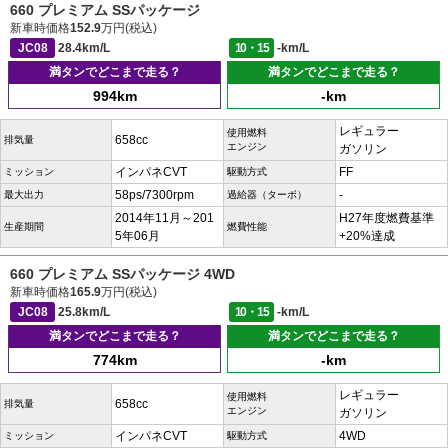
660 プレミアム SSパッケージ
新車時価格
152.9
万円(税込)
JC08
28.4km/L
10・15
-km/L
満タンでどこまで走る？
満タンでどこまで走る？
994km
-km
レギュラー
使用燃料
658cc
排気量
エンジン
ガソリン
インパネCVT
FF
ミッション
駆動方式
58ps/7300rpm
-
最大出力
過給器（ターボ）
2014年11月～201
H27年度燃費基準
生産期間
燃費性能
5年06月
+20%達成
660 プレミアム SSパッケージ 4WD
新車時価格
165.9
万円(税込)
JC08
25.8km/L
10・15
-km/L
満タンでどこまで走る？
満タンでどこまで走る？
774km
-km
レギュラー
使用燃料
658cc
排気量
エンジン
ガソリン
インパネCVT
4WD
ミッション
駆動方式