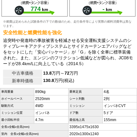
（燃費×タンク容量）
（燃費×タンク容量）
774
-
km
km
※燃費は定められた試験条件の下での数値のため、走行条件等により実際の燃料消費率は異な
ります。
安全性能と燃費性能を強化
追突時や発進時の事故被害を軽減させる安全運転支援システムのシ
ティブレーキアクティブシステムとサイドカーテンエアバッグなど
をセットにした「安心パッケージ」が「G」を除く全車に標準装備
された。また、エンジンのフリクション低減などが図られ、JC08モ
ードが28.4km/Lに向上している（2014.5）
中古車価格
13.8
万円～
72
万円
130.8
万円(税込)
新車時価格
890kg
4名
車両重量
乗車定員
2520mm
2列
ホイールベース
シート列数
4WD
インパネCVT
駆動方式
ミッション
インパネ
5ドア
ミッション位置
ドア数
4.7m
155mm
最小回転半径
最低地上高
3395x1475x1630
全長x全幅x全高(mm)
2020x1300x1240
室内 全長x全幅x全高(mm)