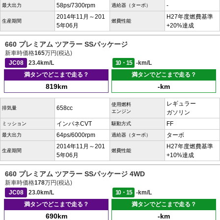
58ps/7300rpm
-
最大出力
過給器（ターボ）
2014年11月～201
H27年度燃費基準
生産期間
燃費性能
5年06月
+20%達成
660 プレミアム ツアラー SSパッケージ
新車時価格
165
万円(税込)
JC08
23.4km/L
10・15
-km/L
満タンでどこまで走る？
満タンでどこまで走る？
819km
-km
レギュラー
使用燃料
658cc
排気量
エンジン
ガソリン
インパネCVT
FF
ミッション
駆動方式
64ps/6000rpm
ターボ
最大出力
過給器（ターボ）
2014年11月～201
H27年度燃費基準
生産期間
燃費性能
5年06月
+10%達成
660 プレミアム ツアラー SSパッケージ 4WD
新車時価格
178
万円(税込)
JC08
23.0km/L
10・15
-km/L
満タンでどこまで走る？
満タンでどこまで走る？
690km
-km