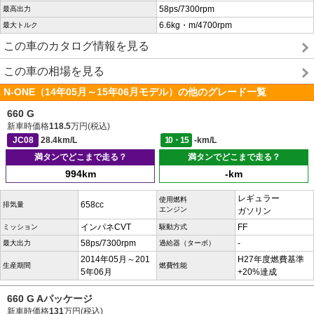
58ps/7300rpm
最高出力
6.6kg・m/4700rpm
最大トルク
この車のカタログ情報を見る
この車の相場を見る
N-ONE（14年05月～15年06月モデル）の他のグレード一覧
660 G
新車時価格
118.5
万円(税込)
JC08
28.4km/L
10・15
-km/L
満タンでどこまで走る？
満タンでどこまで走る？
994km
-km
レギュラー
使用燃料
658cc
排気量
エンジン
ガソリン
インパネCVT
FF
ミッション
駆動方式
58ps/7300rpm
-
最大出力
過給器（ターボ）
2014年05月～201
H27年度燃費基準
生産期間
燃費性能
5年06月
+20%達成
660 G Aパッケージ
新車時価格
131
万円(税込)