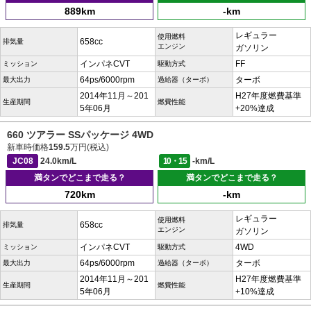
889km
-km
レギュラー
使用燃料
658cc
排気量
エンジン
ガソリン
インパネCVT
FF
ミッション
駆動方式
64ps/6000rpm
ターボ
最大出力
過給器（ターボ）
2014年11月～201
H27年度燃費基準
生産期間
燃費性能
5年06月
+20%達成
660 ツアラー SSパッケージ 4WD
新車時価格
159.5
万円(税込)
JC08
24.0km/L
10・15
-km/L
満タンでどこまで走る？
満タンでどこまで走る？
720km
-km
レギュラー
使用燃料
658cc
排気量
エンジン
ガソリン
インパネCVT
4WD
ミッション
駆動方式
64ps/6000rpm
ターボ
最大出力
過給器（ターボ）
2014年11月～201
H27年度燃費基準
生産期間
燃費性能
5年06月
+10%達成