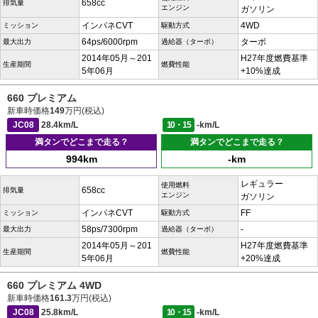
658cc
排気量
エンジン
ガソリン
インパネCVT
4WD
ミッション
駆動方式
64ps/6000rpm
ターボ
最大出力
過給器（ターボ）
2014年05月～201
H27年度燃費基準
生産期間
燃費性能
5年06月
+10%達成
660 プレミアム
新車時価格
149
万円(税込)
JC08
28.4km/L
10・15
-km/L
満タンでどこまで走る？
満タンでどこまで走る？
994km
-km
レギュラー
使用燃料
658cc
排気量
エンジン
ガソリン
インパネCVT
FF
ミッション
駆動方式
58ps/7300rpm
-
最大出力
過給器（ターボ）
2014年05月～201
H27年度燃費基準
生産期間
燃費性能
5年06月
+20%達成
660 プレミアム 4WD
新車時価格
161.3
万円(税込)
JC08
25.8km/L
10・15
-km/L