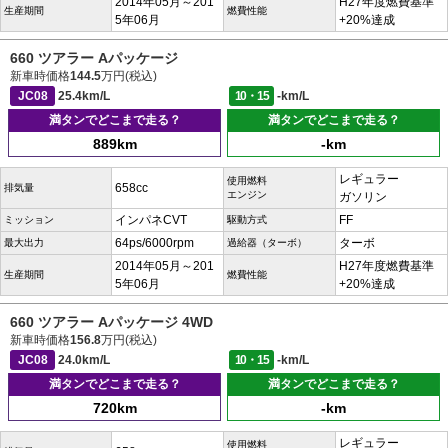
2014年05月～201
H27年度燃費基準
生産期間
燃費性能
5年06月
+20%達成
660 ツアラー Aパッケージ
新車時価格
144.5
万円(税込)
JC08
25.4km/L
10・15
-km/L
満タンでどこまで走る？
満タンでどこまで走る？
889km
-km
レギュラー
使用燃料
658cc
排気量
エンジン
ガソリン
インパネCVT
FF
ミッション
駆動方式
64ps/6000rpm
ターボ
最大出力
過給器（ターボ）
2014年05月～201
H27年度燃費基準
生産期間
燃費性能
5年06月
+20%達成
660 ツアラー Aパッケージ 4WD
新車時価格
156.8
万円(税込)
JC08
24.0km/L
10・15
-km/L
満タンでどこまで走る？
満タンでどこまで走る？
720km
-km
レギュラー
使用燃料