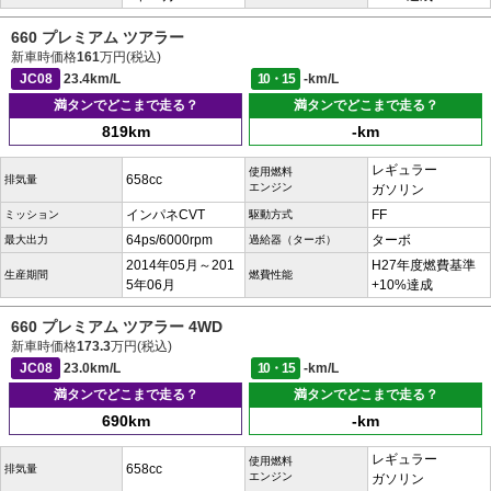
660 プレミアム ツアラー
新車時価格
161
万円(税込)
JC08
23.4km/L
10・15
-km/L
満タンでどこまで走る？
満タンでどこまで走る？
819km
-km
レギュラー
使用燃料
658cc
排気量
エンジン
ガソリン
インパネCVT
FF
ミッション
駆動方式
64ps/6000rpm
ターボ
最大出力
過給器（ターボ）
2014年05月～201
H27年度燃費基準
生産期間
燃費性能
5年06月
+10%達成
660 プレミアム ツアラー 4WD
新車時価格
173.3
万円(税込)
JC08
23.0km/L
10・15
-km/L
満タンでどこまで走る？
満タンでどこまで走る？
690km
-km
レギュラー
使用燃料
658cc
排気量
エンジン
ガソリン