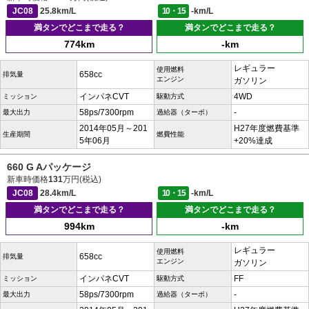
JC08
25.8km/L
10・15
-km/L
満タンでどこまで走る？
満タンでどこまで走る？
774km
-km
レギュラー
使用燃料
658cc
排気量
エンジン
ガソリン
インパネCVT
4WD
ミッション
駆動方式
58ps/7300rpm
-
最大出力
過給器（ターボ）
2014年05月～201
H27年度燃費基準
生産期間
燃費性能
5年06月
+20%達成
660 G Aパッケージ
新車時価格
131
万円(税込)
JC08
28.4km/L
10・15
-km/L
満タンでどこまで走る？
満タンでどこまで走る？
994km
-km
レギュラー
使用燃料
658cc
排気量
エンジン
ガソリン
インパネCVT
FF
ミッション
駆動方式
58ps/7300rpm
-
最大出力
過給器（ターボ）