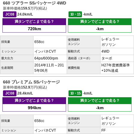
660 ツアラー SSパッケージ 4WD
新車時価格
159.5
万円(税込)
JC08
24.0km/L
10・15
-km/L
満タンでどこまで走る？
満タンでどこまで走る？
720km
-km
レギュラー
使用燃料
658cc
排気量
エンジン
ガソリン
インパネCVT
4WD
ミッション
駆動方式
64ps/6000rpm
ターボ
最大出力
過給器（ターボ）
2014年11月～201
H27年度燃費基準
生産期間
燃費性能
5年06月
+10%達成
660 プレミアム SSパッケージ
新車時価格
152.9
万円(税込)
JC08
28.4km/L
10・15
-km/L
満タンでどこまで走る？
満タンでどこまで走る？
994km
-km
レギュラー
使用燃料
658cc
排気量
エンジン
ガソリン
インパネCVT
FF
ミッション
駆動方式