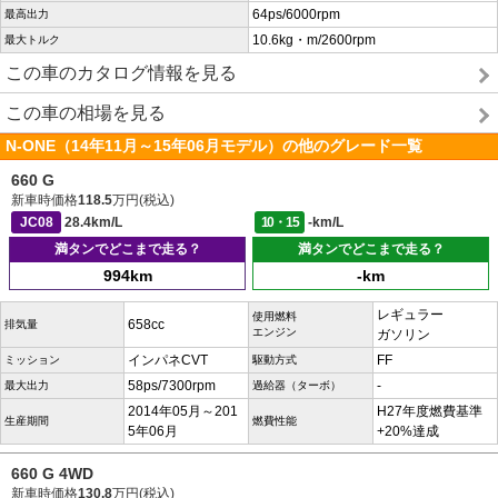
64ps/6000rpm
最高出力
10.6kg・m/2600rpm
最大トルク
この車のカタログ情報を見る
この車の相場を見る
N-ONE（14年11月～15年06月モデル）の他のグレード一覧
660 G
新車時価格
118.5
万円(税込)
JC08
28.4km/L
10・15
-km/L
満タンでどこまで走る？
満タンでどこまで走る？
994km
-km
レギュラー
使用燃料
658cc
排気量
エンジン
ガソリン
インパネCVT
FF
ミッション
駆動方式
58ps/7300rpm
-
最大出力
過給器（ターボ）
2014年05月～201
H27年度燃費基準
生産期間
燃費性能
5年06月
+20%達成
660 G 4WD
新車時価格
130.8
万円(税込)