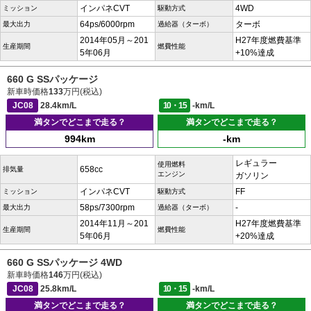
インパネCVT
4WD
ミッション
駆動方式
64ps/6000rpm
ターボ
最大出力
過給器（ターボ）
2014年05月～201
H27年度燃費基準
生産期間
燃費性能
5年06月
+10%達成
660 G SSパッケージ
新車時価格
133
万円(税込)
JC08
28.4km/L
10・15
-km/L
満タンでどこまで走る？
満タンでどこまで走る？
994km
-km
レギュラー
使用燃料
658cc
排気量
エンジン
ガソリン
インパネCVT
FF
ミッション
駆動方式
58ps/7300rpm
-
最大出力
過給器（ターボ）
2014年11月～201
H27年度燃費基準
生産期間
燃費性能
5年06月
+20%達成
660 G SSパッケージ 4WD
新車時価格
146
万円(税込)
JC08
25.8km/L
10・15
-km/L
満タンでどこまで走る？
満タンでどこまで走る？