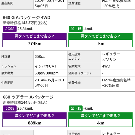
2014年05月～201
H27年度燃費基準
生産期間
燃費性能
5年06月
+20%達成
660 G Aパッケージ 4WD
新車時価格
143.3
万円(税込)
JC08
25.8km/L
10・15
-km/L
満タンでどこまで走る？
満タンでどこまで走る？
774km
-km
レギュラー
使用燃料
658cc
排気量
エンジン
ガソリン
インパネCVT
4WD
ミッション
駆動方式
58ps/7300rpm
-
最大出力
過給器（ターボ）
2014年05月～201
H27年度燃費基準
生産期間
燃費性能
5年06月
+20%達成
660 ツアラー Aパッケージ
新車時価格
144.5
万円(税込)
JC08
25.4km/L
10・15
-km/L
満タンでどこまで走る？
満タンでどこまで走る？
889km
-km
レギュラー
使用燃料