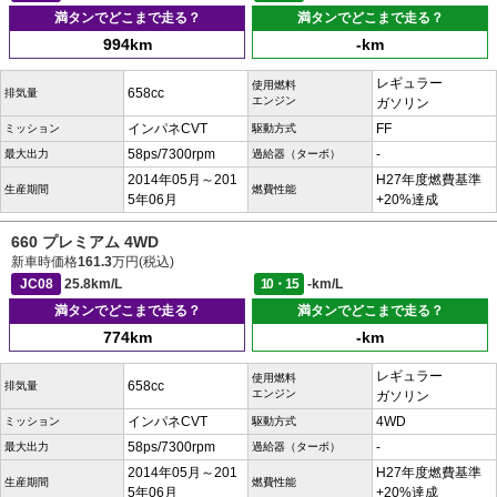
満タンでどこまで走る？
満タンでどこまで走る？
994km
-km
レギュラー
使用燃料
658cc
排気量
エンジン
ガソリン
インパネCVT
FF
ミッション
駆動方式
58ps/7300rpm
-
最大出力
過給器（ターボ）
2014年05月～201
H27年度燃費基準
生産期間
燃費性能
5年06月
+20%達成
660 プレミアム 4WD
新車時価格
161.3
万円(税込)
JC08
25.8km/L
10・15
-km/L
満タンでどこまで走る？
満タンでどこまで走る？
774km
-km
レギュラー
使用燃料
658cc
排気量
エンジン
ガソリン
インパネCVT
4WD
ミッション
駆動方式
58ps/7300rpm
-
最大出力
過給器（ターボ）
2014年05月～201
H27年度燃費基準
生産期間
燃費性能
5年06月
+20%達成