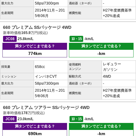
58ps/7300rpm
-
最大出力
過給器（ターボ）
2014年11月～201
H27年度燃費基準
生産期間
燃費性能
5年06月
+20%達成
660 プレミアム SSパッケージ 4WD
新車時価格
165.9
万円(税込)
JC08
25.8km/L
10・15
-km/L
満タンでどこまで走る？
満タンでどこまで走る？
774km
-km
レギュラー
使用燃料
658cc
排気量
エンジン
ガソリン
インパネCVT
4WD
ミッション
駆動方式
58ps/7300rpm
-
最大出力
過給器（ターボ）
2014年11月～201
H27年度燃費基準
生産期間
燃費性能
5年06月
+20%達成
660 プレミアム ツアラー SSパッケージ 4WD
新車時価格
178
万円(税込)
JC08
23.0km/L
10・15
-km/L
満タンでどこまで走る？
満タンでどこまで走る？
690km
-km