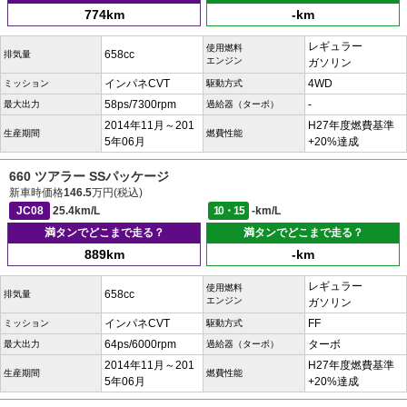
774km
-km
レギュラー
使用燃料
658cc
排気量
エンジン
ガソリン
インパネCVT
4WD
ミッション
駆動方式
58ps/7300rpm
-
最大出力
過給器（ターボ）
2014年11月～201
H27年度燃費基準
生産期間
燃費性能
5年06月
+20%達成
660 ツアラー SSパッケージ
新車時価格
146.5
万円(税込)
JC08
25.4km/L
10・15
-km/L
満タンでどこまで走る？
満タンでどこまで走る？
889km
-km
レギュラー
使用燃料
658cc
排気量
エンジン
ガソリン
インパネCVT
FF
ミッション
駆動方式
64ps/6000rpm
ターボ
最大出力
過給器（ターボ）
2014年11月～201
H27年度燃費基準
生産期間
燃費性能
5年06月
+20%達成