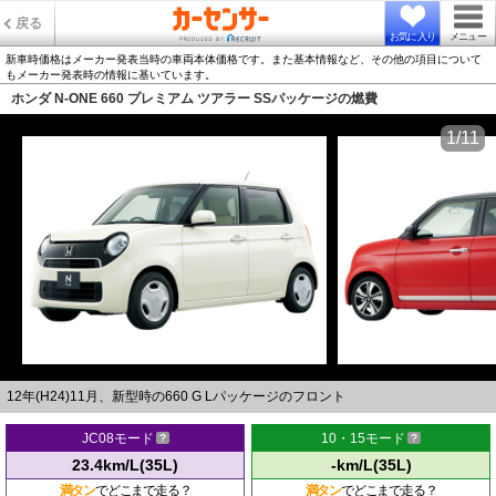
戻る
お気に入り
メニュー
新車時価格はメーカー発表当時の車両本体価格です。また基本情報など、その他の項目について
もメーカー発表時の情報に基いています。
ホンダ N-ONE 660 プレミアム ツアラー SSパッケージの燃費
1/11
12年(H24)11月、新型時の660 G Lパッケージのフロント
JC08モード
10・15モード
23.4km/L(35L)
-km/L(35L)
満タン
でどこまで走る？
満タン
でどこまで走る？