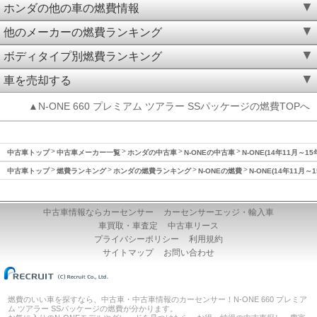
ホンダの他の車の燃費情報
他のメーカーの燃費ランキング
ボディタイプ別燃費ランキング
車を売却する
▲N-ONE 660 プレミアム ツアラー SSパッケージの燃費TOPへ
中古車トップ
中古車メーカー一覧
ホンダの中古車
N-ONEの中古車
N-ONE(14年11月～1
中古車トップ
燃費ランキング
ホンダの燃費ランキング
N-ONEの燃費
N-ONE(14年11月～
中古車情報ならカーセンサー
カーセンサーエッジ・輸入車
車買取・車査定
中古車リース
プライバシーポリシー
利用規約
サイトマップ
お問い合わせ
燃費のいい車を探すなら、中古車・中古車情報のカーセンサー！N-ONE 660 プレミア
ム ツアラー SSパッケージの燃費が分かります。