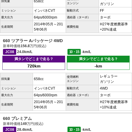
658cc
排気量
エンジン
ガソリン
インパネCVT
FF
ミッション
駆動方式
64ps/6000rpm
ターボ
最大出力
過給器（ターボ）
2014年05月～201
H27年度燃費基準
生産期間
燃費性能
5年06月
+20%達成
660 ツアラー Aパッケージ 4WD
新車時価格
156.8
万円(税込)
JC08
24.0km/L
10・15
-km/L
満タンでどこまで走る？
満タンでどこまで走る？
720km
-km
レギュラー
使用燃料
658cc
排気量
エンジン
ガソリン
インパネCVT
4WD
ミッション
駆動方式
64ps/6000rpm
ターボ
最大出力
過給器（ターボ）
2014年05月～201
H27年度燃費基準
生産期間
燃費性能
5年06月
+10%達成
660 プレミアム
新車時価格
149
万円(税込)
JC08
28.4km/L
10・15
-km/L