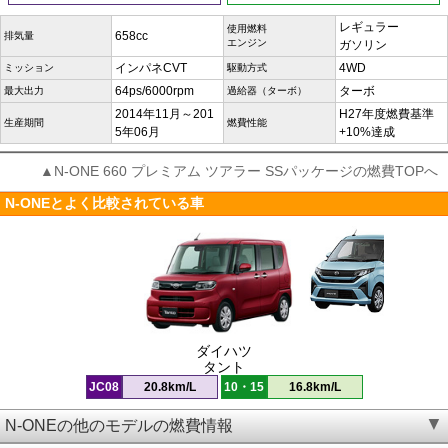
レギュラー
使用燃料
658cc
排気量
エンジン
ガソリン
インパネCVT
4WD
ミッション
駆動方式
64ps/6000rpm
ターボ
最大出力
過給器（ターボ）
2014年11月～201
H27年度燃費基準
生産期間
燃費性能
5年06月
+10%達成
▲N-ONE 660 プレミアム ツアラー SSパッケージの燃費TOPへ
N-ONEとよく比較されている車
ダイハツ
タント
JC08
20.8km/L
10・15
16.8km/L
N-ONEの他のモデルの燃費情報