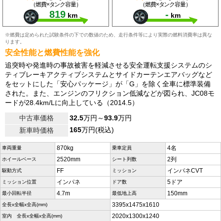
（燃費×タンク容量）
（燃費×タンク容量）
819
-
km
km
※燃費は定められた試験条件の下での数値のため、走行条件等により実際の燃料消費率は異な
ります。
安全性能と燃費性能を強化
追突時や発進時の事故被害を軽減させる安全運転支援システムのシ
ティブレーキアクティブシステムとサイドカーテンエアバッグなど
をセットにした「安心パッケージ」が「G」を除く全車に標準装備
された。また、エンジンのフリクション低減などが図られ、JC08モ
ードが28.4km/Lに向上している（2014.5）
中古車価格
32.5
万円～
93.9
万円
165
万円(税込)
新車時価格
870kg
4名
車両重量
乗車定員
2520mm
2列
ホイールベース
シート列数
FF
インパネCVT
駆動方式
ミッション
インパネ
5ドア
ミッション位置
ドア数
4.7m
150mm
最小回転半径
最低地上高
3395x1475x1610
全長x全幅x全高(mm)
2020x1300x1240
室内 全長x全幅x全高(mm)