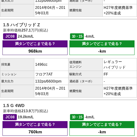
132ps/6600rpm
-
最大出力
過給器（ターボ）
2014年04月～201
H27年度燃費基準
生産期間
燃費性能
5年03月
+20%達成
1.5 ハイブリッド Z
新車時価格
257.1
万円(税込)
JC08
24.2km/L
10・15
-km/L
満タンでどこまで走る？
満タンでどこまで走る？
968km
-km
レギュラー
使用燃料
1496cc
排気量
エンジン
ハイブリッド
フロア7AT
FF
ミッション
駆動方式
132ps/6600rpm
-
最大出力
過給器（ターボ）
2014年04月～201
H27年度燃費基準
生産期間
燃費性能
5年03月
+20%達成
1.5 G 4WD
新車時価格
213.9
万円(税込)
JC08
19.0km/L
10・15
-km/L
満タンでどこまで走る？
満タンでどこまで走る？
760km
-km