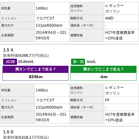
レギュラー
使用燃料
1496cc
排気量
エンジン
ガソリン
フロアCVT
4WD
ミッション
駆動方式
131ps/6600rpm
-
最大出力
過給器（ターボ）
2014年04月～201
H27年度燃費基準
生産期間
燃費性能
5年03月
+10%達成
1.5 X
新車時価格
206.7
万円(税込)
JC08
20.6km/L
10・15
-km/L
満タンでどこまで走る？
満タンでどこまで走る？
824km
-km
レギュラー
使用燃料
1496cc
排気量
エンジン
ガソリン
フロアCVT
FF
ミッション
駆動方式
131ps/6600rpm
-
最大出力
過給器（ターボ）
2014年04月～201
H27年度燃費基準
生産期間
燃費性能
5年03月
+10%達成
1.5 S
新車時価格
218.1
万円(税込)