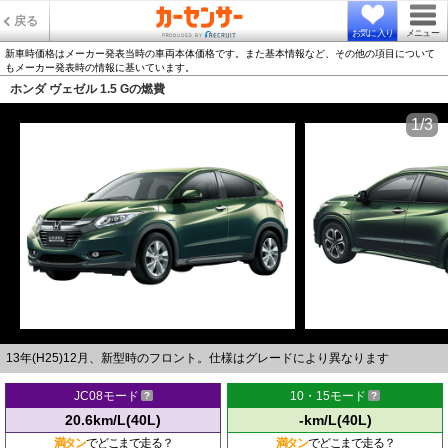
戻る
お気に入り
メニュー
新車時価格はメーカー発表当時の車両本体価格です。また基本情報など、その他の項目について
もメーカー発表時の情報に基いています。
ホンダ ヴェゼル 1.5 Gの燃費
1/3
13年(H25)12月、新型時のフロント。仕様はグレードにより異なります
JC08モード
10・15モード
20.6km/L(40L)
-km/L(40L)
満タン
でどこまで走る？
満タン
でどこまで走る？