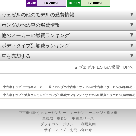
JC08
14.2km/L
10・15
17.0km/L
ヴェゼルの他のモデルの燃費情報
ホンダの他の車の燃費情報
他のメーカーの燃費ランキング
ボディタイプ別燃費ランキング
車を売却する
▲ヴェゼル 1.5 Gの燃費TOPへ
中古車トップ
中古車メーカー一覧
ホンダの中古車
ヴェゼルの中古車
ヴェゼル(14年04月～
中古車トップ
燃費ランキング
ホンダの燃費ランキング
ヴェゼルの燃費
ヴェゼル(14年04月
中古車情報ならカーセンサー
カーセンサーエッジ・輸入車
車買取・車査定
中古車リース
プライバシーポリシー
利用規約
サイトマップ
お問い合わせ