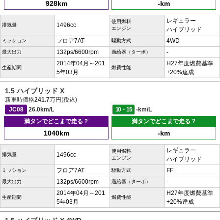
928km
-km
レギュラー
使用燃料
1496cc
排気量
エンジン
ハイブリッド
フロア7AT
4WD
ミッション
駆動方式
132ps/6600rpm
-
最大出力
過給器（ターボ）
2014年04月～201
H27年度燃費基準
生産期間
燃費性能
5年03月
+20%達成
1.5 ハイブリッド X
新車時価格
241.7
万円(税込)
JC08
26.0km/L
10・15
-km/L
満タンでどこまで走る？
満タンでどこまで走る？
1040km
-km
レギュラー
使用燃料
1496cc
排気量
エンジン
ハイブリッド
フロア7AT
FF
ミッション
駆動方式
132ps/6600rpm
-
最大出力
過給器（ターボ）
2014年04月～201
H27年度燃費基準
生産期間
燃費性能
5年03月
+20%達成