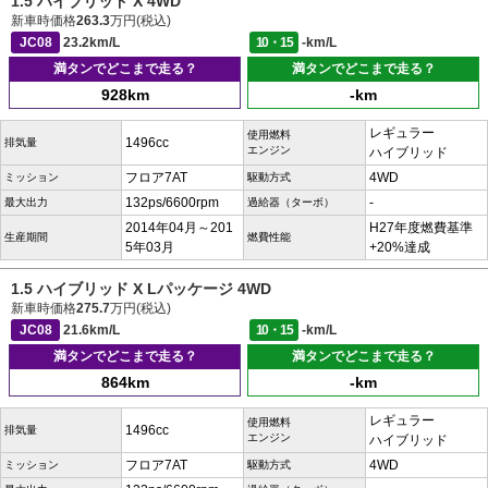
1.5 ハイブリッド X 4WD
新車時価格
263.3
万円(税込)
JC08
23.2km/L
10・15
-km/L
満タンでどこまで走る？
満タンでどこまで走る？
928km
-km
レギュラー
使用燃料
1496cc
排気量
エンジン
ハイブリッド
フロア7AT
4WD
ミッション
駆動方式
132ps/6600rpm
-
最大出力
過給器（ターボ）
2014年04月～201
H27年度燃費基準
生産期間
燃費性能
5年03月
+20%達成
1.5 ハイブリッド X Lパッケージ 4WD
新車時価格
275.7
万円(税込)
JC08
21.6km/L
10・15
-km/L
満タンでどこまで走る？
満タンでどこまで走る？
864km
-km
レギュラー
使用燃料
1496cc
排気量
エンジン
ハイブリッド
フロア7AT
4WD
ミッション
駆動方式