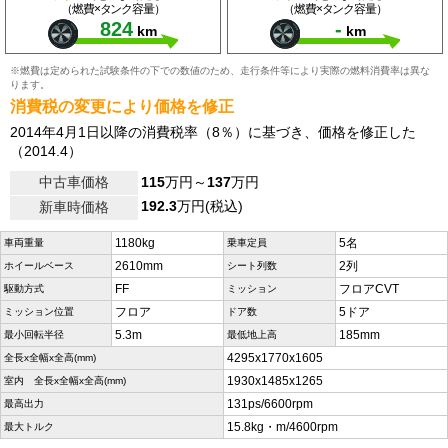
（燃費×タンク容量）
（燃費×タンク容量）
824
-
km
km
※燃費は定められた試験条件の下での数値のため、走行条件等により実際の燃料消費率は異な
ります。
消費税の変更により価格を修正
2014年4月1日以降の消費税率（8％）に基づき、価格を修正した
（2014.4）
中古車価格
115
万円～
137
万円
192.3
万円(税込)
新車時価格
1180kg
5名
車両重量
乗車定員
2610mm
2列
ホイールベース
シート列数
FF
フロアCVT
駆動方式
ミッション
フロア
5ドア
ミッション位置
ドア数
5.3m
185mm
最小回転半径
最低地上高
4295x1770x1605
全長x全幅x全高(mm)
1930x1485x1265
室内 全長x全幅x全高(mm)
131ps/6600rpm
最高出力
15.8kg・m/4600rpm
最大トルク