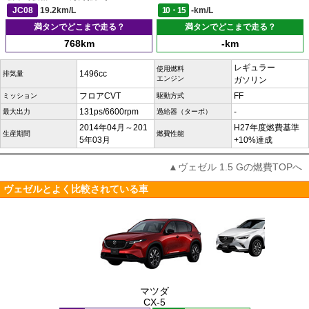
JC08
19.2km/L
10・15
-km/L
満タンでどこまで走る？
満タンでどこまで走る？
768km
-km
レギュラー
使用燃料
1496cc
排気量
エンジン
ガソリン
フロアCVT
FF
ミッション
駆動方式
131ps/6600rpm
-
最大出力
過給器（ターボ）
2014年04月～201
H27年度燃費基準
生産期間
燃費性能
5年03月
+10%達成
▲ヴェゼル 1.5 Gの燃費TOPへ
ヴェゼルとよく比較されている車
マツダ
CX-5