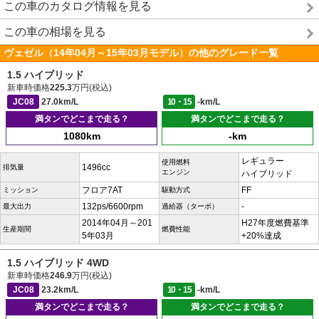
この車のカタログ情報を見る
この車の相場を見る
ヴェゼル（14年04月～15年03月モデル）の他のグレード一覧
1.5 ハイブリッド
新車時価格
225.3
万円(税込)
JC08
27.0km/L
10・15
-km/L
満タンでどこまで走る？
満タンでどこまで走る？
1080km
-km
レギュラー
使用燃料
1496cc
排気量
エンジン
ハイブリッド
フロア7AT
FF
ミッション
駆動方式
132ps/6600rpm
-
最大出力
過給器（ターボ）
2014年04月～201
H27年度燃費基準
生産期間
燃費性能
5年03月
+20%達成
1.5 ハイブリッド 4WD
新車時価格
246.9
万円(税込)
JC08
23.2km/L
10・15
-km/L
満タンでどこまで走る？
満タンでどこまで走る？