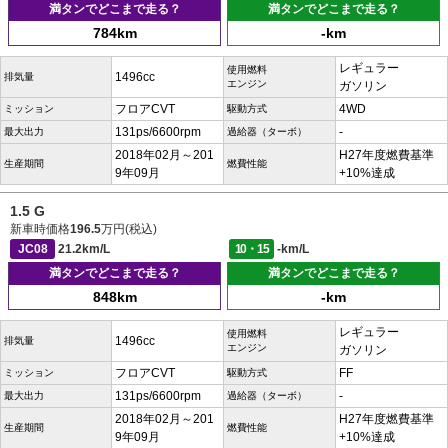
満タンでどこまで走る？
満タンでどこまで走る？
784km
-km
レギュラー
使用燃料
1496cc
排気量
エンジン
ガソリン
フロアCVT
4WD
ミッション
駆動方式
131ps/6600rpm
-
最大出力
過給器（ターボ）
2018年02月～201
H27年度燃費基準
生産期間
燃費性能
9年09月
+10%達成
1.5 G
新車時価格
196.5
万円(税込)
JC08
21.2km/L
10・15
-km/L
満タンでどこまで走る？
満タンでどこまで走る？
848km
-km
レギュラー
使用燃料
1496cc
排気量
エンジン
ガソリン
フロアCVT
FF
ミッション
駆動方式
131ps/6600rpm
-
最大出力
過給器（ターボ）
2018年02月～201
H27年度燃費基準
生産期間
燃費性能
9年09月
+10%達成