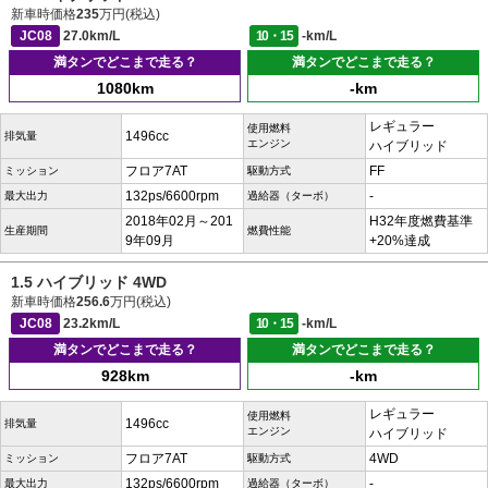
新車時価格
235
万円(税込)
JC08
27.0km/L
10・15
-km/L
満タンでどこまで走る？
満タンでどこまで走る？
1080km
-km
レギュラー
使用燃料
1496cc
排気量
エンジン
ハイブリッド
フロア7AT
FF
ミッション
駆動方式
132ps/6600rpm
-
最大出力
過給器（ターボ）
2018年02月～201
H32年度燃費基準
生産期間
燃費性能
9年09月
+20%達成
1.5 ハイブリッド 4WD
新車時価格
256.6
万円(税込)
JC08
23.2km/L
10・15
-km/L
満タンでどこまで走る？
満タンでどこまで走る？
928km
-km
レギュラー
使用燃料
1496cc
排気量
エンジン
ハイブリッド
フロア7AT
4WD
ミッション
駆動方式
132ps/6600rpm
-
最大出力
過給器（ターボ）