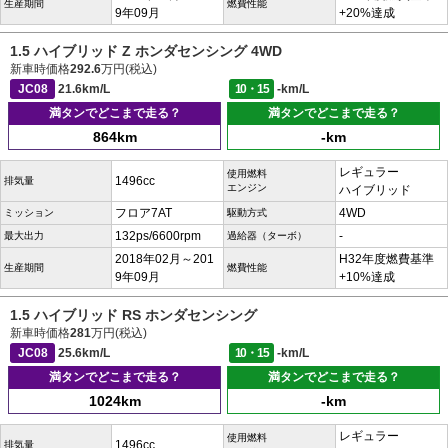
生産期間
燃費性能
9年09月
+20%達成
1.5 ハイブリッド Z ホンダセンシング 4WD
新車時価格
292.6
万円(税込)
JC08
21.6km/L
10・15
-km/L
満タンでどこまで走る？
満タンでどこまで走る？
864km
-km
レギュラー
使用燃料
1496cc
排気量
エンジン
ハイブリッド
フロア7AT
4WD
ミッション
駆動方式
132ps/6600rpm
-
最大出力
過給器（ターボ）
2018年02月～201
H32年度燃費基準
生産期間
燃費性能
9年09月
+10%達成
1.5 ハイブリッド RS ホンダセンシング
新車時価格
281
万円(税込)
JC08
25.6km/L
10・15
-km/L
満タンでどこまで走る？
満タンでどこまで走る？
1024km
-km
レギュラー
使用燃料
1496cc
排気量