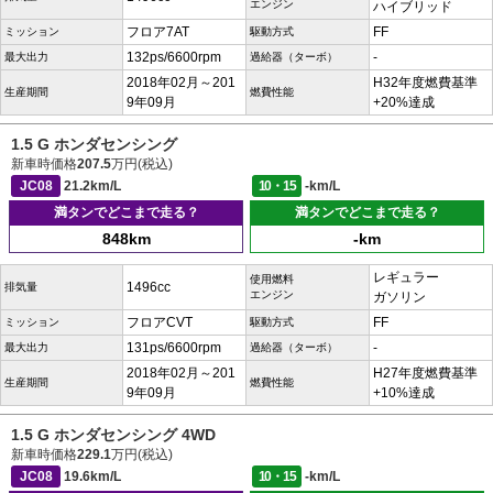
エンジン
ハイブリッド
フロア7AT
FF
ミッション
駆動方式
132ps/6600rpm
-
最大出力
過給器（ターボ）
2018年02月～201
H32年度燃費基準
生産期間
燃費性能
9年09月
+20%達成
1.5 G ホンダセンシング
新車時価格
207.5
万円(税込)
JC08
21.2km/L
10・15
-km/L
満タンでどこまで走る？
満タンでどこまで走る？
848km
-km
レギュラー
使用燃料
1496cc
排気量
エンジン
ガソリン
フロアCVT
FF
ミッション
駆動方式
131ps/6600rpm
-
最大出力
過給器（ターボ）
2018年02月～201
H27年度燃費基準
生産期間
燃費性能
9年09月
+10%達成
1.5 G ホンダセンシング 4WD
新車時価格
229.1
万円(税込)
JC08
19.6km/L
10・15
-km/L