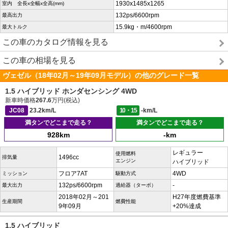
1930x1485x1265
室内 全長x全幅x全高(mm)
132ps/6600rpm
最高出力
15.9kg・m/4600rpm
最大トルク
この車のカタログ情報を見る
この車の相場を見る
ヴェゼル（18年02月～19年09月モデル）の他のグレード一覧
1.5 ハイブリッド ホンダセンシング 4WD
新車時価格
267.6
万円(税込)
JC08
23.2km/L
10・15
-km/L
満タンでどこまで走る？
満タンでどこまで走る？
928km
-km
レギュラー
使用燃料
1496cc
排気量
エンジン
ハイブリッド
フロア7AT
4WD
ミッション
駆動方式
132ps/6600rpm
-
最大出力
過給器（ターボ）
2018年02月～201
H27年度燃費基準
生産期間
燃費性能
9年09月
+20%達成
1.5 ハイブリッド