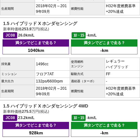
2018年02月～201
H32年度燃費基準
生産期間
燃費性能
9年09月
+20%達成
1.5 ハイブリッド X ホンダセンシング
新車時価格
253.9
万円(税込)
JC08
26.0km/L
10・15
-km/L
満タンでどこまで走る？
満タンでどこまで走る？
1040km
-km
レギュラー
使用燃料
1496cc
排気量
エンジン
ハイブリッド
フロア7AT
FF
ミッション
駆動方式
132ps/6600rpm
-
最大出力
過給器（ターボ）
2018年02月～201
H32年度燃費基準
生産期間
燃費性能
9年09月
+20%達成
1.5 ハイブリッド X ホンダセンシング 4WD
新車時価格
275.5
万円(税込)
JC08
23.2km/L
10・15
-km/L
満タンでどこまで走る？
満タンでどこまで走る？
928km
-km