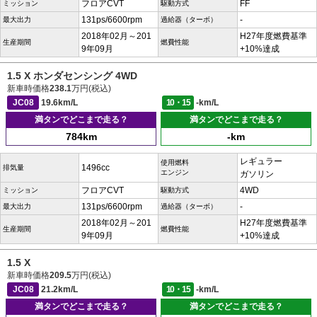
フロアCVT
FF
ミッション
駆動方式
131ps/6600rpm
-
最大出力
過給器（ターボ）
2018年02月～201
H27年度燃費基準
生産期間
燃費性能
9年09月
+10%達成
1.5 X ホンダセンシング 4WD
新車時価格
238.1
万円(税込)
JC08
19.6km/L
10・15
-km/L
満タンでどこまで走る？
満タンでどこまで走る？
784km
-km
レギュラー
使用燃料
1496cc
排気量
エンジン
ガソリン
フロアCVT
4WD
ミッション
駆動方式
131ps/6600rpm
-
最大出力
過給器（ターボ）
2018年02月～201
H27年度燃費基準
生産期間
燃費性能
9年09月
+10%達成
1.5 X
新車時価格
209.5
万円(税込)
JC08
21.2km/L
10・15
-km/L
満タンでどこまで走る？
満タンでどこまで走る？