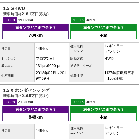
1.5 G 4WD
新車時価格
218.1
万円(税込)
JC08
19.6km/L
10・15
-km/L
満タンでどこまで走る？
満タンでどこまで走る？
784km
-km
レギュラー
使用燃料
1496cc
排気量
エンジン
ガソリン
フロアCVT
4WD
ミッション
駆動方式
131ps/6600rpm
-
最大出力
過給器（ターボ）
2018年02月～201
H27年度燃費基準
生産期間
燃費性能
9年09月
+10%達成
1.5 X ホンダセンシング
新車時価格
216.5
万円(税込)
JC08
21.2km/L
10・15
-km/L
満タンでどこまで走る？
満タンでどこまで走る？
848km
-km
レギュラー
使用燃料
1496cc
排気量
エンジン
ガソリン