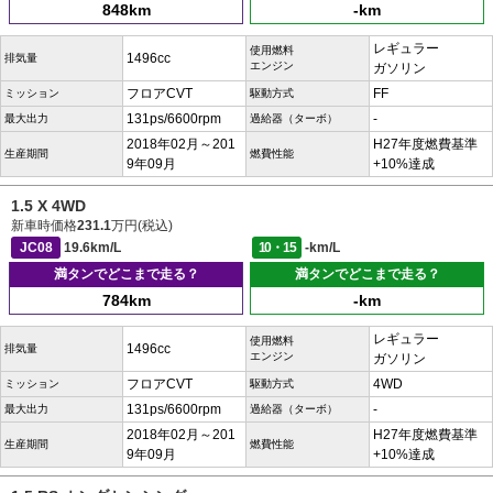
848km
-km
レギュラー
使用燃料
1496cc
排気量
エンジン
ガソリン
フロアCVT
FF
ミッション
駆動方式
131ps/6600rpm
-
最大出力
過給器（ターボ）
2018年02月～201
H27年度燃費基準
生産期間
燃費性能
9年09月
+10%達成
1.5 X 4WD
新車時価格
231.1
万円(税込)
JC08
19.6km/L
10・15
-km/L
満タンでどこまで走る？
満タンでどこまで走る？
784km
-km
レギュラー
使用燃料
1496cc
排気量
エンジン
ガソリン
フロアCVT
4WD
ミッション
駆動方式
131ps/6600rpm
-
最大出力
過給器（ターボ）
2018年02月～201
H27年度燃費基準
生産期間
燃費性能
9年09月
+10%達成