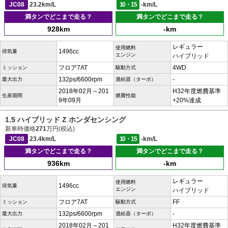
JC08
23.2km/L
10・15
-km/L
満タンでどこまで走る？
満タンでどこまで走る？
928km
-km
レギュラー
使用燃料
1496cc
排気量
エンジン
ハイブリッド
フロア7AT
4WD
ミッション
駆動方式
132ps/6600rpm
-
最大出力
過給器（ターボ）
2018年02月～201
H32年度燃費基準
生産期間
燃費性能
9年09月
+20%達成
1.5 ハイブリッド Z ホンダセンシング
新車時価格
271
万円(税込)
JC08
23.4km/L
10・15
-km/L
満タンでどこまで走る？
満タンでどこまで走る？
936km
-km
レギュラー
使用燃料
1496cc
排気量
エンジン
ハイブリッド
フロア7AT
FF
ミッション
駆動方式
132ps/6600rpm
-
最大出力
過給器（ターボ）
2018年02月～201
H32年度燃費基準