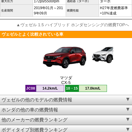
172ps/5500rpm
ターボ
最大出力
過給器（ターボ）
2019年01月～201
H27年度燃費基準
生産期間
燃費性能
9年09月
+10%達成
▲ヴェゼル 1.5 ハイブリッド ホンダセンシングの燃費TOPへ
ヴェゼルとよく比較されている車
マツダ
CX-5
JC08
14.2km/L
10・15
17.0km/L
ヴェゼルの他のモデルの燃費情報
ホンダの他の車の燃費情報
他のメーカーの燃費ランキング
ボディタイプ別燃費ランキング