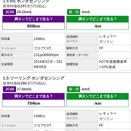
1.5 RS ホンダセンシング
新車時価格
247.5
万円(税込)
JC08
20.2km/L
10・15
-km/L
満タンでどこまで走る？
満タンでどこまで走る？
808km
-km
レギュラー
使用燃料
1496cc
排気量
エンジン
ガソリン
フロアCVT
FF
ミッション
駆動方式
131ps/6600rpm
-
最大出力
過給器（ターボ）
2018年02月～201
H27年度燃費基準
生産期間
燃費性能
9年09月
+10%達成
1.5 ツーリング ホンダセンシング
新車時価格
290.3
万円(税込)
JC08
17.6km/L
10・15
-km/L
満タンでどこまで走る？
満タンでどこまで走る？
704km
-km
レギュラー
使用燃料
1496cc
排気量
エンジン
ガソリン
フロアCVT
FF
ミッション
駆動方式