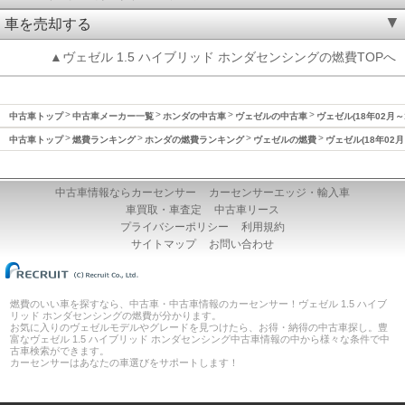
車を売却する
▲ヴェゼル 1.5 ハイブリッド ホンダセンシングの燃費TOPへ
中古車トップ
中古車メーカー一覧
ホンダの中古車
ヴェゼルの中古車
ヴェゼル(18年02月～
中古車トップ
燃費ランキング
ホンダの燃費ランキング
ヴェゼルの燃費
ヴェゼル(18年02月
中古車情報ならカーセンサー
カーセンサーエッジ・輸入車
車買取・車査定
中古車リース
プライバシーポリシー
利用規約
サイトマップ
お問い合わせ
燃費のいい車を探すなら、中古車・中古車情報のカーセンサー！ヴェゼル 1.5 ハイブ
リッド ホンダセンシングの燃費が分かります。
お気に入りのヴェゼルモデルやグレードを見つけたら、お得・納得の中古車探し。豊
富なヴェゼル 1.5 ハイブリッド ホンダセンシング中古車情報の中から様々な条件で中
古車検索ができます。
カーセンサーはあなたの車選びをサポートします！