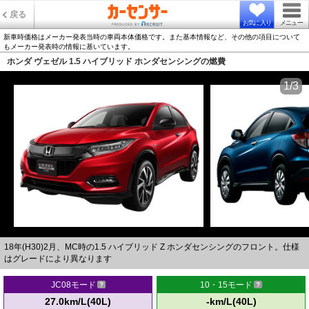
戻る
お気に入り
メニュー
新車時価格はメーカー発表当時の車両本体価格です。また基本情報など、その他の項目について
もメーカー発表時の情報に基いています。
ホンダ ヴェゼル 1.5 ハイブリッド ホンダセンシングの燃費
1/3
18年(H30)2月、MC時の1.5 ハイブリッド Z ホンダセンシングのフロント。仕様
はグレードにより異なります
JC08モード
10・15モード
27.0km/L(40L)
-km/L(40L)