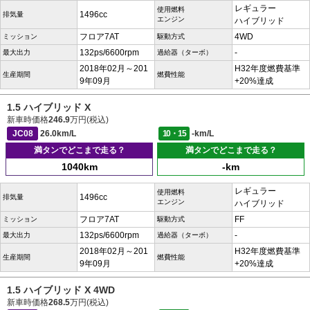
レギュラー
使用燃料
1496cc
排気量
エンジン
ハイブリッド
フロア7AT
4WD
ミッション
駆動方式
132ps/6600rpm
-
最大出力
過給器（ターボ）
2018年02月～201
H32年度燃費基準
生産期間
燃費性能
9年09月
+20%達成
1.5 ハイブリッド X
新車時価格
246.9
万円(税込)
JC08
26.0km/L
10・15
-km/L
満タンでどこまで走る？
満タンでどこまで走る？
1040km
-km
レギュラー
使用燃料
1496cc
排気量
エンジン
ハイブリッド
フロア7AT
FF
ミッション
駆動方式
132ps/6600rpm
-
最大出力
過給器（ターボ）
2018年02月～201
H32年度燃費基準
生産期間
燃費性能
9年09月
+20%達成
1.5 ハイブリッド X 4WD
新車時価格
268.5
万円(税込)