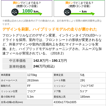
満タン
でどこまで走る？
満タン
でどこまで走る？
（燃費×タンク容量）
（燃費×タンク容量）
1080
-
km
km
※燃費は定められた試験条件の下での数値のため、走行条件等により実際の燃料消費率は異な
ります。
デザインを刷新。ハイブリッドモデルの走りが磨かれた
フロントグリルなどのデザイン変更、インラインタイプのLEDヘッ
ドライトを採用。室内では、フロントシートの形状が変更されるな
ど、外装デザインや室内の質感向上を含むマイナーチェンジを実
施。また、ハイブリッドモデルがチューニングされ、スムーズな加
速フィールが実現されている。（2018.2）
中古車価格
142.9
万円～
190.1
万円
246
万円(税込)
新車時価格
1270kg
5名
車両重量
乗車定員
2610mm
2列
ホイールベース
シート列数
FF
フロア7AT
駆動方式
ミッション
フロア
5ドア
ミッション位置
ドア数
5.3m
185mm
最小回転半径
最低地上高
4330x1770x1605
全長x全幅x全高(mm)