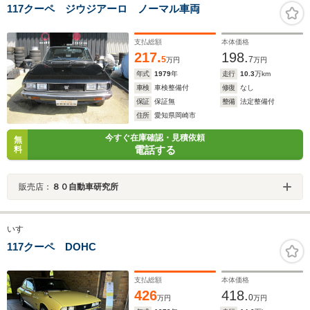
117クーペ ジウジアーロ ノーマル車両
支払総額
本体価格
217.
198.
5
7
万円
万円
年式
1979
年
走行
10.3
万km
車検
車検整備付
修復
なし
保証
保証無
整備
法定整備付
住所
愛知県岡崎市
今すぐ在庫確認・見積依頼
無
電話する
料
販売店：
８０自動車研究所
いすゞ
117クーペ DOHC
支払総額
本体価格
426
418.
0
万円
万円