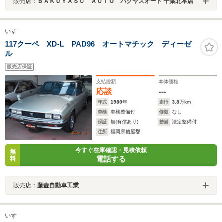
販売店：
ＢＡＫＵＹＡＳＵ ＡＵＴＯ バクヤスオート 千葉北本店
いすゞ
117クーペ XD-L PAD96 オートマチック ディーゼ
ル
販売店保証
支払総額
本体価格
応談
---
年式
1980
年
走行
3.8
万km
車検
車検整備付
修復
なし
保証
無(有償あり)
整備
法定整備付
住所
福岡県糟屋郡
今すぐ在庫確認・見積依頼
無
電話する
料
販売店：
藤壺自動車工業
いすゞ