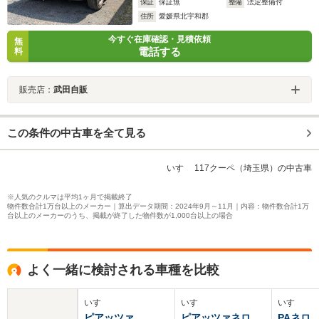
保証
保証無
整備
法定整備付
住所
愛媛県北宇和郡
今すぐ在庫確認・見積依頼
無
電話する
料
販売店：
武田自販
この条件の中古車を全て見る
いすゞ 117クーペ（埼玉県）の中古車
※人気のクルマは平均1ヶ月で掲載終了
物件数合計1万台以上のメーカー｜算出データ期間：2024年9月～11月｜内容：物件数合計1万
台以上のメーカーのうち、掲載が終了した物件数が1,000台以上の場合
よく一緒に検討される車種を比較
いすゞ
いすゞ
いすゞ
ピアッツァ
ピアッツァネロ
PAネロ