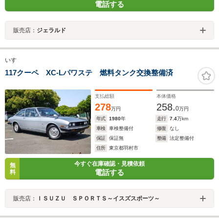
電話する
販売店：
ジェラルド
いすゞ
117クーペ XC-Lパワステ 燃料タンク交換整備済
支払総額
本体価格
278
258.
0
万円
万円
年式
1980
年
走行
7.4
万km
車検
車検整備付
修復
なし
保証
保証無
整備
法定整備付
住所
東京都羽村市
今すぐ在庫確認・見積依頼
無
電話する
料
販売店：
ＩＳＵＺＵ ＳＰＯＲＴＳ～イスズスポーツ～