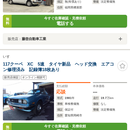
保証
無(有償あり)
整備
法定整備無
住所
福岡県糟屋郡
今すぐ在庫確認・見積依頼
無
電話する
料
販売店：
藤壺自動車工業
いすゞ
117クーペ XC 5速 タイヤ新品 ヘッド交換 エアコ
ン修理済み 記録簿18枚あり
販売店保証
オンライン相談可
支払総額
本体価格
応談
---
年式
1981
年
走行
19.7
万km
車検
車検整備無
修復
なし
保証
保証付
整備
法定整備無
住所
愛知県岡崎市
今すぐ在庫確認・見積依頼
無