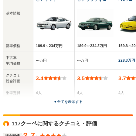
基本情報
新車価格
189.9～234万円
189.9～234.3万円
159.8～2
中古車
‐‐‐万円
‐‐‐万円
228.3万円
平均価格
クチコミ
3.4
3.5
3.7
総合評価
乗車定員
4人
4人
4人
▼
全てを表示する
ドア数
3ドア
3ドア
3ドア
全高
全高
全
117クーペに関するクチコミ・評価
1.32m
1.32m
1.
3.7
総合評価