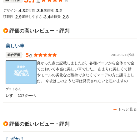
点
4.3
3.5
3.2
デザイン :
走行性 :
居住性 :
全幅
全幅
全
サイズ
2.9
3.4
2.8
1.7m
1.7m
1
積載性 :
運転しやすさ :
維持費 :
全長
全長
(全長x全幅x全高)
4.23m
4.23m
4.
評価の高いレビュー・評判
美しい車
ホイールベース
ホイールベース
ホイー
-m
-m
5
総合評価
2013/02/11投稿
点
良かった点に記載しましたが、各種パーツから全体まで全
てにおいて本当に美しい車でした。 あまりに美しくて錆
やモールの劣化など維持できなくてマニアの方に譲りまし
た。 今後はこのような車は発売されないと思いますので
WLTCモード
-
-
-
所有されている方は大事にしてください。
ゲストさん
燃費
いすゞ 117クーペ
もっと見る
排気量
1809cc
1809cc
1588cc
評価の低いレビュー・評判
駆動方式
FF
FF
FF、4WD
しずか！