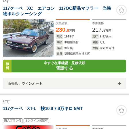
いすゞ
117クーペ XC エアコン 117OC新品マフラー 当時
物ボルクレーシング
支払総額
本体価格
230.
217.
8
8
万円
万円
年式
1978
年
走行
6.4
万km
車検
車検整備付
修復
なし
保証
保証無
整備
法定整備付
住所
福岡県福岡市博多区
今すぐ在庫確認・見積依頼
無
電話する
料
販売店：
ウィンオート
いすゞ
117クーペ XT-L 検10.8 7.8万キロ 5MT
購入プラン付
オンライン相談可