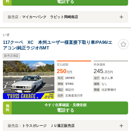
電話する
料
販売店：
マイカーバンク ラビット岡崎南店
いすゞ
117クーペ XC 本州ユーザー様直接下取り車/PA96/エ
アコン/純正ラジオ/5MT
販売店保証
支払総額
本体価格
250
245.
0
万円
万円
年式
1979
年
走行
改ざん車
車検
'27/01
修復
なし
保証
保証付
整備
法定整備付
住所
北海道深川市
今すぐ在庫確認・見積依頼
無
電話する
料
販売店：
トラスガレージ ＪＵ適正販売店