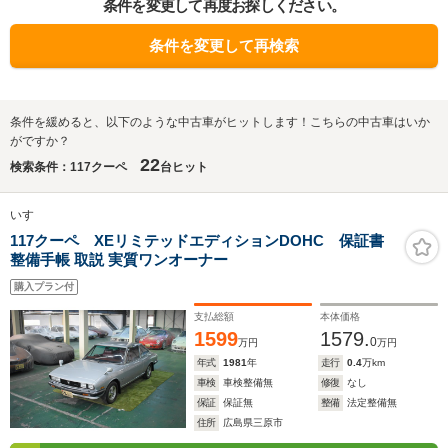
条件を変更して再度お探しください。
条件を変更して再検索
条件を緩めると、以下のような中古車がヒットします！こちらの中古車はいか
がですか？
22
検索条件：117クーペ
台ヒット
いすゞ
117クーペ XEリミテッドエディションDOHC 保証書
整備手帳 取説 実質ワンオーナー
購入プラン付
支払総額
本体価格
1599
1579.
0
万円
万円
年式
1981
年
走行
0.4
万km
車検
車検整備無
修復
なし
保証
保証無
整備
法定整備無
住所
広島県三原市