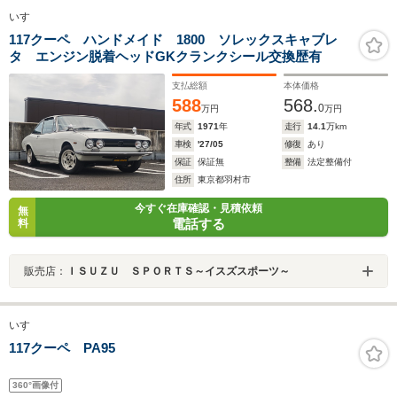
いすゞ
117クーペ ハンドメイド 1800 ソレックスキャブレ
タ エンジン脱着ヘッドGKクランクシール交換歴有
支払総額
本体価格
588
568.
0
万円
万円
年式
1971
年
走行
14.1
万km
車検
'27/05
修復
あり
保証
保証無
整備
法定整備付
住所
東京都羽村市
今すぐ在庫確認・見積依頼
無
電話する
料
販売店：
ＩＳＵＺＵ ＳＰＯＲＴＳ～イスズスポーツ～
いすゞ
117クーペ PA95
360°画像付