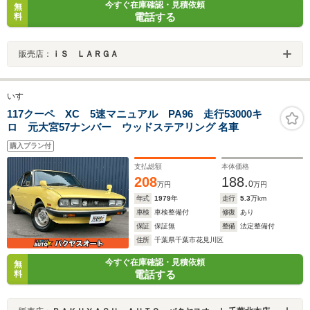
今すぐ在庫確認・見積依頼
無
電話する
料
販売店：
ｉＳ ＬＡＲＧＡ
いすゞ
117クーペ XC 5速マニュアル PA96 走行53000キ
ロ 元大宮57ナンバー ウッドステアリング 名車
購入プラン付
支払総額
本体価格
208
188.
0
万円
万円
年式
1979
年
走行
5.3
万km
車検
車検整備付
修復
あり
保証
保証無
整備
法定整備付
住所
千葉県千葉市花見川区
今すぐ在庫確認・見積依頼
無
電話する
料