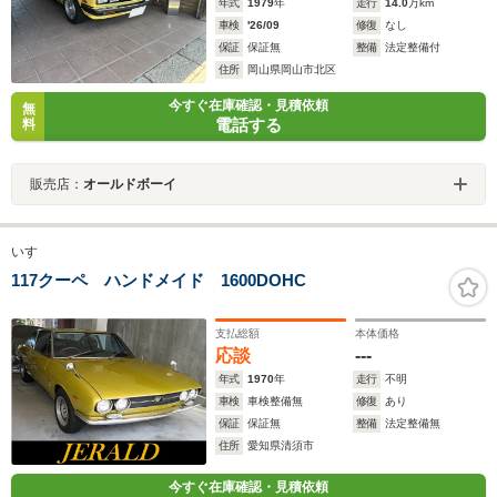
年式
1979
年
走行
14.0
万km
車検
'26/09
修復
なし
保証
保証無
整備
法定整備付
住所
岡山県岡山市北区
今すぐ在庫確認・見積依頼
無
電話する
料
販売店：
オールドボーイ
いすゞ
117クーペ ハンドメイド 1600DOHC
支払総額
本体価格
応談
---
年式
1970
年
走行
不明
車検
車検整備無
修復
あり
保証
保証無
整備
法定整備無
住所
愛知県清須市
今すぐ在庫確認・見積依頼