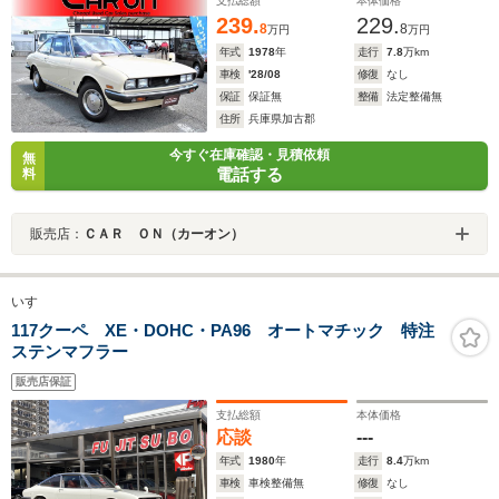
支払総額
本体価格
239.
229.
8
8
万円
万円
年式
1978
年
走行
7.8
万km
車検
'28/08
修復
なし
保証
保証無
整備
法定整備無
住所
兵庫県加古郡
今すぐ在庫確認・見積依頼
無
電話する
料
販売店：
ＣＡＲ ＯＮ（カーオン）
いすゞ
117クーペ XE・DOHC・PA96 オートマチック 特注
ステンマフラー
販売店保証
支払総額
本体価格
応談
---
年式
1980
年
走行
8.4
万km
車検
車検整備無
修復
なし