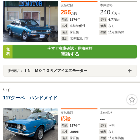
支払総額
本体価格
255
240.
0
万円
万円
年式
1976
年
走行
6.7
万km
車検
車検整備付
修復
なし
保証
保証無
整備
法定整備付
住所
北海道旭川市
今すぐ在庫確認・見積依頼
無
電話する
料
販売店：
ＩＮ ＭＯＴＯＲ／アイエヌモーター
いすゞ
117クーペ ハンドメイド
支払総額
本体価格
応談
---
年式
1970
年
走行
不明
車検
'28/05
修復
なし
保証
保証無
整備
法定整備無