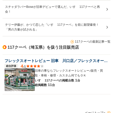
スチャダラパーBoseが旧車デビューで選んだ、いすゞ 117クーペと再
会！
テリー伊藤が、かつて恋した「いすゞ 117クーペ」を前に願望爆発！
「男の力量が試される」
117クーペの最新記事一覧
117クーペ（埼玉県）を扱う注目販売店
フレックスオートレビュー 旧車 川口店／フレックスオートレビュー株式会社
4
総合評価
点
旧車の事ならフレックスオートレビュー♪販売・買
取・車検・修理・カスタム何でもＯＫ
1
いすゞ 117クーペの
掲載台数
台
11
総掲載数
台
ページトップへ