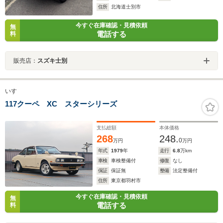
住所
北海道士別市
今すぐ在庫確認・見積依頼
無
電話する
料
販売店：
スズキ士別
いすゞ
117クーペ XC スターシリーズ
支払総額
本体価格
268
248.
0
万円
万円
年式
1979
年
走行
6.8
万km
車検
車検整備付
修復
なし
保証
保証無
整備
法定整備付
住所
東京都羽村市
今すぐ在庫確認・見積依頼
無
電話する
料