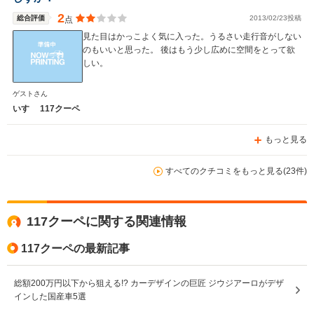
2
総合評価
2013/02/23投稿
点
見た目はかっこよく気に入った。うるさい走行音がしない
のもいいと思った。 後はもう少し広めに空間をとって欲
しい。
ゲストさん
いすゞ 117クーペ
もっと見る
すべてのクチコミをもっと見る(23件)
117クーペに関する関連情報
117クーペの最新記事
総額200万円以下から狙える!? カーデザインの巨匠 ジウジアーロがデザ
インした国産車5選