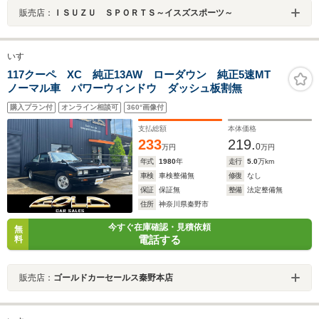
販売店：
ＩＳＵＺＵ ＳＰＯＲＴＳ～イスズスポーツ～
いすゞ
117クーペ XC 純正13AW ローダウン 純正5速MT
ノーマル車 パワーウィンドウ ダッシュ板割無
購入プラン付
オンライン相談可
360°画像付
支払総額
本体価格
233
219.
0
万円
万円
年式
1980
年
走行
5.0
万km
車検
車検整備無
修復
なし
保証
保証無
整備
法定整備無
住所
神奈川県秦野市
今すぐ在庫確認・見積依頼
無
電話する
料
販売店：
ゴールドカーセールス秦野本店