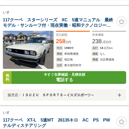
いすゞ
117クーペ スターシリーズ XC 5速マニュアル 最終
モデル・サンルーフ付・現在実働・昭和テクノロジー頭
上・当社メンテナンス済
支払総額
本体価格
258
238.
0
万円
万円
年式
1980
年
走行
18.1
万km
車検
車検整備無
修復
なし
保証
保証無
整備
法定整備無
住所
東京都羽村市
今すぐ在庫確認・見積依頼
無
電話する
料
販売店：
ＩＳＵＺＵ ＳＰＯＲＴＳ～イスズスポーツ～
いすゞ
117クーペ XT-L 5速MT 26135キロ AC PS PW
ナルディステアリング