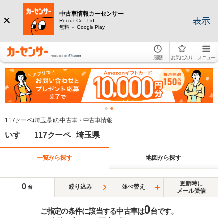
中古車情報カーセンサー
表示
Recruit Co., Ltd.
無料 － Google Play
履歴
お気に入り
メニュー
117クーペ(埼玉県)の中古車・中古車情報
いすゞ 117クーペ 埼玉県
一覧から探す
地図から探す
更新時に
0
絞り込み
並べ替え
台
メール受信
0
ご指定の条件に該当する中古車は
台です。