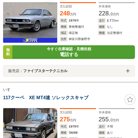
支払総額
本体価格
248
228.
0
万円
万円
年式
1979
年
走行
2.7
万km
車検
車検整備付
修復
なし
保証
保証無
整備
法定整備付
住所
神奈川県秦野市
今すぐ在庫確認・見積依頼
無
電話する
料
販売店：
ファイブスターテクニカル
いすゞ
117クーペ XE MT4速 ソレックスキャブ
支払総額
本体価格
275
255.
0
万円
万円
年式
1979
年
走行
不明
車検
'26/08
修復
あり