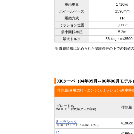
車両重量
1710kg
ホイールベース
2590mm
駆動方式
FR
ミッション位置
フロア
最小回転半径
5.2m
最大トルク
56.4kg・m/3500
※ 燃費情報は定められた試験条件の下での数値
XKクーペ（04年05月～06年06月モデ
排気量/使用燃料・エンジン/ミッション/新車時
グレード名
排気量
WLTCモード燃費(タンク容量)
8 クラシック
4196cc
※10・15モード 7.3km/L (75L)
R
4196cc