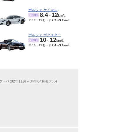
ポルシェ ケイマン
8.4
12
JC08
～
km/L
※ 10・15モード
7.9
～
9.6
km/L
ポルシェ ボクスター
10
12
JC08
～
km/L
※ 10・15モード
7.4
～
9.6
km/L
クーペ(02年11月～04年04月モデル)