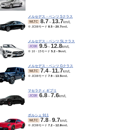
メルセデス・ベンツ Sクラス
8.7
13.7
WLTC
～
km/L
※ JC08モード
8.5
～
20.7
km/L
メルセデス・ベンツ SLクラス
9.5
12.8
JC08
～
km/L
※ 10・15モード
5.2
～
9
km/L
メルセデス・ベンツ Gクラス
7.4
11.7
WLTC
～
km/L
※ JC08モード
7.9
～
13.5
km/L
マセラティ ギブリ
6.8
7.6
JC08
～
km/L
ポルシェ 911
7.8
9.7
WLTC
～
km/L
※ JC08モード
7.2
～
12.8
km/L