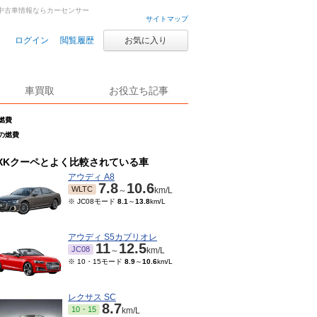
車・中古車情報ならカーセンサー
サイトマップ
ログイン
閲覧履歴
お気に入り
車買取
お役立ち記事
の燃費
Rの燃費
XKクーペとよく比較されている車
アウディ A8
7.8
10.6
WLTC
～
km/L
※ JC08モード
8.1
～
13.8
km/L
アウディ S5カブリオレ
11
12.5
JC08
～
km/L
※ 10・15モード
8.9
～
10.6
km/L
レクサス SC
8.7
10・15
km/L