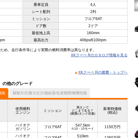
乗車定員
4人
シート配列
2列
ミッション
フロア6AT
ドア数
2ドア
最低地上高
160mm
rpm
最高出力
406ps/6100rpm
のため、走行条件等により実際の燃料消費率は異なります。
XKクーペ Rのカタログ情報を見る
XKクーペ Rの燃費・トップヘ
ル）の他のグレード
価格
駆動方式/最大出力/過給器/生産期間/燃費性能
満タンで
使用燃料
新車時価格
ミッション
どこまで走る？
エンジン
(税込)
(燃費xタンク容量)
ハイオク
547.5km
フロア6AT
1150
万円
ガソリン
※10・15モード
ハイオク
510km
フロア6AT
1260
万円