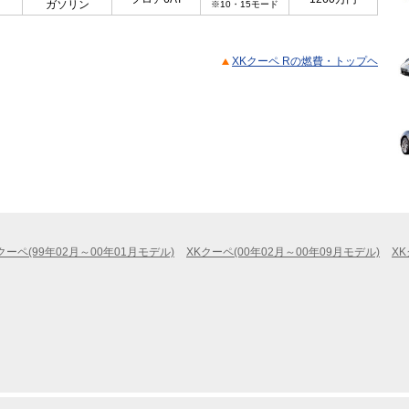
ガソリン
※10・15モード
XKクーペ Rの燃費・トップヘ
クーペ(99年02月～00年01月モデル)
XKクーペ(00年02月～00年09月モデル)
XK