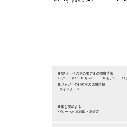
※10・15モード 6.8km/L (75L)
◆XKクーペの他のモデルの燃費情報
XKクーペ(00年10月～02年10月モデル)
XK
◆ジャガーの他の車の燃費情報
Fタイプクーペ
◆車を売却する
XKクーペの車買取・車査定