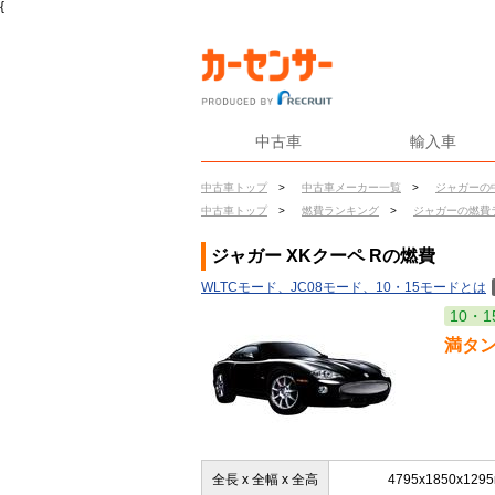
{
中古車
輸入車
中古車トップ
>
中古車メーカー一覧
>
ジャガーの
中古車トップ
>
燃費ランキング
>
ジャガーの燃費
ジャガー XKクーペ Rの燃費
WLTCモード、JC08モード、10・15モードとは
10・1
満タ
全長 x 全幅 x 全高
4795x1850x129