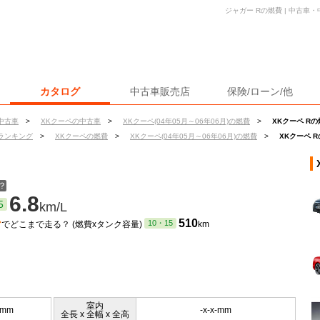
ジャガー Rの燃費 | 中古
カタログ
中古車販売店
保険/ローン/他
中古車
>
XKクーペの中古車
>
XKクーペ(04年05月～06年06月)の燃費
>
XKクーペ R
ランキング
>
XKクーペの燃費
>
XKクーペ(04年05月～06年06月)の燃費
>
XKクーペ 
？
6.8
5
km/L
ン
510
10・15
でどこまで走る？ (燃費xタンク容量)
km
室内
5mm
-x-x-mm
全長 x 全幅 x 全高