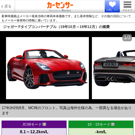
戻る
お気に入り
メニュー
新車時価格はメーカー発表当時の車両本体価格です。また基本情報など、その他の項目について
もメーカー発表時の情報に基いています。
ジャガー Fタイプコンバーチブル（19年10月～19年12月）の燃費
1/3
17年(H29)9月、MC時のフロント。写真は海外仕様の為、一部異なる場合があり
ます
JC08モード
10・15モード
8.1～12.2km/L
-km/L