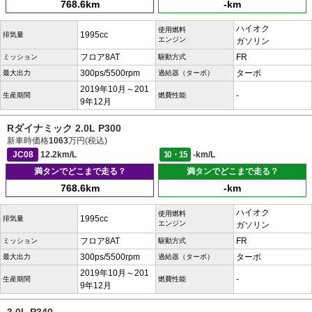
768.6km
-km
ハイオク
使用燃料
1995cc
排気量
エンジン
ガソリン
フロア8AT
FR
ミッション
駆動方式
300ps/5500rpm
ターボ
最大出力
過給器（ターボ）
2019年10月～201
-
生産期間
燃費性能
9年12月
Rダイナミック 2.0L P300
新車時価格
1063
万円(税込)
JC08
12.2km/L
10・15
-km/L
満タンでどこまで走る？
満タンでどこまで走る？
768.6km
-km
ハイオク
使用燃料
1995cc
排気量
エンジン
ガソリン
フロア8AT
FR
ミッション
駆動方式
300ps/5500rpm
ターボ
最大出力
過給器（ターボ）
2019年10月～201
-
生産期間
燃費性能
9年12月