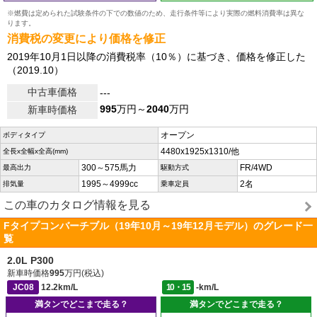
※燃費は定められた試験条件の下での数値のため、走行条件等により実際の燃料消費率は異な
ります。
消費税の変更により価格を修正
2019年10月1日以降の消費税率（10％）に基づき、価格を修正した
（2019.10）
中古車価格
---
995
万円～
2040
万円
新車時価格
オープン
ボディタイプ
4480x1925x1310/他
全長x全幅x全高(mm)
300～575馬力
FR/4WD
最高出力
駆動方式
1995～4999cc
2名
排気量
乗車定員
この車のカタログ情報を見る
Fタイプコンバーチブル（19年10月～19年12月モデル）のグレード一
覧
2.0L P300
新車時価格
995
万円(税込)
JC08
12.2km/L
10・15
-km/L
満タンでどこまで走る？
満タンでどこまで走る？