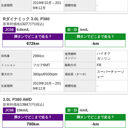
2019年10月～201
-
生産期間
燃費性能
9年12月
Rダイナミック 3.0L P380
新車時価格
1327
万円(税込)
JC08
9.6km/L
10・15
-km/L
満タンでどこまで走る？
満タンでどこまで走る？
672km
-km
ハイオク
使用燃料
2994cc
排気量
エンジン
ガソリン
フロア6MT
FR
ミッション
駆動方式
スーパーチャージ
380ps/6500rpm
最大出力
過給器（ターボ）
ャー
2019年10月～201
-
生産期間
燃費性能
9年12月
3.0L P380 AWD
新車時価格
1384
万円(税込)
JC08
10km/L
10・15
-km/L
満タンでどこまで走る？
満タンでどこまで走る？
700km
-km