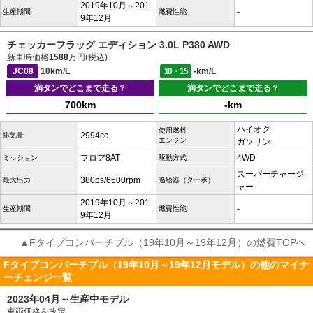
2019年10月～201
-
生産期間
燃費性能
9年12月
チェッカーフラッグ エディション 3.0L P380 AWD
新車時価格
1588
万円(税込)
JC08
10km/L
10・15
-km/L
満タンでどこまで走る？
満タンでどこまで走る？
700km
-km
ハイオク
使用燃料
2994cc
排気量
エンジン
ガソリン
フロア8AT
4WD
ミッション
駆動方式
スーパーチャージ
380ps/6500rpm
最大出力
過給器（ターボ）
ャー
2019年10月～201
-
生産期間
燃費性能
9年12月
▲Fタイプコンバーチブル（19年10月～19年12月）の燃費TOPへ
Fタイプコンバーチブル（19年10月～19年12月モデル）の他のマイナ
ーチェンジ一覧
2023年04月～生産中モデル
車両価格を改定