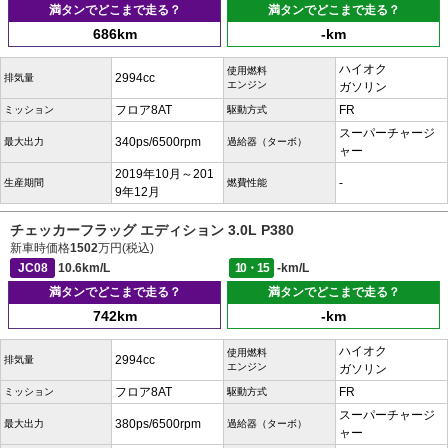
満タンでどこまで走る？
満タンでどこまで走る？
686km
-km
ハイオク
使用燃料
2994cc
排気量
エンジン
ガソリン
フロア8AT
FR
ミッション
駆動方式
スーパーチャージ
340ps/6500rpm
最大出力
過給器（ターボ）
ャー
2019年10月～201
-
生産期間
燃費性能
9年12月
チェッカーフラッグ エディション 3.0L P380
新車時価格
1502
万円(税込)
JC08
10.6km/L
10・15
-km/L
満タンでどこまで走る？
満タンでどこまで走る？
742km
-km
ハイオク
使用燃料
2994cc
排気量
エンジン
ガソリン
フロア8AT
FR
ミッション
駆動方式
スーパーチャージ
380ps/6500rpm
最大出力
過給器（ターボ）
ャー