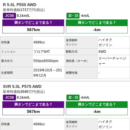
R 5.0L P550 AWD
新車時価格
1717
万円(税込)
JC08
8.1km/L
10・15
-km/L
満タンでどこまで走る？
満タンでどこまで走る？
567km
-km
ハイオク
使用燃料
4999cc
排気量
エンジン
ガソリン
フロア8AT
4WD
ミッション
駆動方式
スーパーチャージ
550ps/6500rpm
最大出力
過給器（ターボ）
ャー
2019年10月～201
-
生産期間
燃費性能
9年12月
SVR 5.0L P575 AWD
新車時価格
2040
万円(税込)
JC08
8.1km/L
10・15
-km/L
満タンでどこまで走る？
満タンでどこまで走る？
567km
-km
ハイオク
使用燃料
4999cc
排気量
エンジン
ガソリン