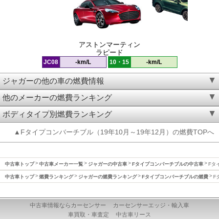
アストンマーティン
ラピード
JC08
-km/L
10・15
-km/L
ジャガーの他の車の燃費情報
他のメーカーの燃費ランキング
ボディタイプ別燃費ランキング
▲Fタイプコンバーチブル（19年10月～19年12月）の燃費TOPへ
中古車トップ
中古車メーカー一覧
ジャガーの中古車
Fタイプコンバーチブルの中古車
Fタ
中古車トップ
燃費ランキング
ジャガーの燃費ランキング
Fタイプコンバーチブルの燃費
F
中古車情報ならカーセンサー
カーセンサーエッジ・輸入車
車買取・車査定
中古車リース