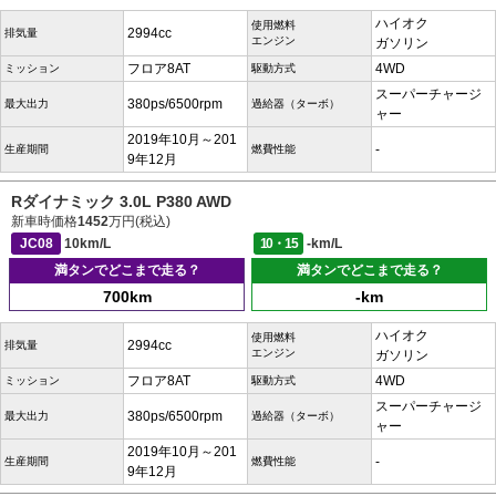
ハイオク
使用燃料
2994cc
排気量
エンジン
ガソリン
フロア8AT
4WD
ミッション
駆動方式
スーパーチャージ
380ps/6500rpm
最大出力
過給器（ターボ）
ャー
2019年10月～201
-
生産期間
燃費性能
9年12月
Rダイナミック 3.0L P380 AWD
新車時価格
1452
万円(税込)
JC08
10km/L
10・15
-km/L
満タンでどこまで走る？
満タンでどこまで走る？
700km
-km
ハイオク
使用燃料
2994cc
排気量
エンジン
ガソリン
フロア8AT
4WD
ミッション
駆動方式
スーパーチャージ
380ps/6500rpm
最大出力
過給器（ターボ）
ャー
2019年10月～201
-
生産期間
燃費性能
9年12月