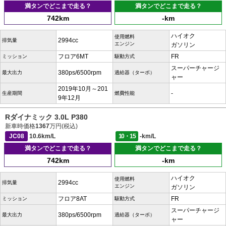
満タンでどこまで走る？
満タンでどこまで走る？
742km
-km
ハイオク
使用燃料
2994cc
排気量
エンジン
ガソリン
フロア6MT
FR
ミッション
駆動方式
スーパーチャージ
380ps/6500rpm
最大出力
過給器（ターボ）
ャー
2019年10月～201
-
生産期間
燃費性能
9年12月
Rダイナミック 3.0L P380
新車時価格
1367
万円(税込)
JC08
10.6km/L
10・15
-km/L
満タンでどこまで走る？
満タンでどこまで走る？
742km
-km
ハイオク
使用燃料
2994cc
排気量
エンジン
ガソリン
フロア8AT
FR
ミッション
駆動方式
スーパーチャージ
380ps/6500rpm
最大出力
過給器（ターボ）
ャー