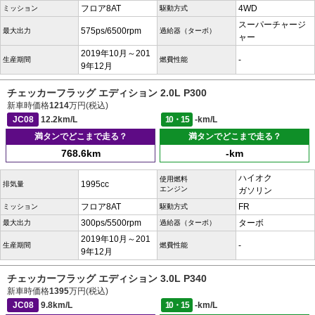
フロア8AT
4WD
ミッション
駆動方式
スーパーチャージ
575ps/6500rpm
最大出力
過給器（ターボ）
ャー
2019年10月～201
-
生産期間
燃費性能
9年12月
チェッカーフラッグ エディション 2.0L P300
新車時価格
1214
万円(税込)
JC08
12.2km/L
10・15
-km/L
満タンでどこまで走る？
満タンでどこまで走る？
768.6km
-km
ハイオク
使用燃料
1995cc
排気量
エンジン
ガソリン
フロア8AT
FR
ミッション
駆動方式
300ps/5500rpm
ターボ
最大出力
過給器（ターボ）
2019年10月～201
-
生産期間
燃費性能
9年12月
チェッカーフラッグ エディション 3.0L P340
新車時価格
1395
万円(税込)
JC08
9.8km/L
10・15
-km/L