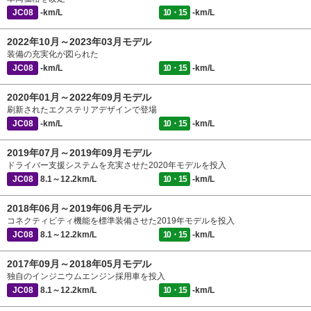
JC08
-km/L
10・15
-km/L
2022年10月～2023年03月モデル
装備の充実化が図られた
JC08
-km/L
10・15
-km/L
2020年01月～2022年09月モデル
刷新されたエクステリアデザインで登場
JC08
-km/L
10・15
-km/L
2019年07月～2019年09月モデル
ドライバー支援システムを充実させた2020年モデルを投入
JC08
8.1～12.2km/L
10・15
-km/L
2018年06月～2019年06月モデル
コネクティビティ機能を標準装備させた2019年モデルを投入
JC08
8.1～12.2km/L
10・15
-km/L
2017年09月～2018年05月モデル
独自のインジニウムエンジン採用車を投入
JC08
8.1～12.2km/L
10・15
-km/L