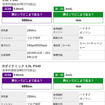
3.0L P340
新車時価格
1176
万円(税込)
JC08
9.8km/L
10・15
-km/L
満タンでどこまで走る？
満タンでどこまで走る？
686km
-km
ハイオク
使用燃料
2994cc
排気量
エンジン
ガソリン
フロア8AT
FR
ミッション
駆動方式
スーパーチャージ
340ps/6500rpm
最大出力
過給器（ターボ）
ャー
2019年10月～201
-
生産期間
燃費性能
9年12月
Rダイナミック 3.0L P340
新車時価格
1245
万円(税込)
JC08
9.8km/L
10・15
-km/L
満タンでどこまで走る？
満タンでどこまで走る？
686km
-km
ハイオク
使用燃料
2994cc
排気量
エンジン
ガソリン
フロア8AT
FR
ミッション
駆動方式