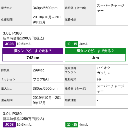
スーパーチャージ
340ps/6500rpm
最大出力
過給器（ターボ）
ャー
2019年10月～201
-
生産期間
燃費性能
9年12月
3.0L P380
新車時価格
1299
万円(税込)
JC08
10.6km/L
10・15
-km/L
満タンでどこまで走る？
満タンでどこまで走る？
742km
-km
ハイオク
使用燃料
2994cc
排気量
エンジン
ガソリン
フロア8AT
FR
ミッション
駆動方式
スーパーチャージ
380ps/6500rpm
最大出力
過給器（ターボ）
ャー
2019年10月～201
-
生産期間
燃費性能
9年12月
3.0L P380
新車時価格
1259
万円(税込)
JC08
10.6km/L
10・15
-km/L