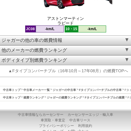
アストンマーティン
ラピード
JC08
-km/L
10・15
-km/L
ジャガーの他の車の燃費情報
他のメーカーの燃費ランキング
ボディタイプ別燃費ランキング
▲Fタイプコンバーチブル（16年10月～17年08月）の燃費TOPへ
中古車トップ
中古車メーカー一覧
ジャガーの中古車
Fタイプコンバーチブルの中古車
Fタ
中古車トップ
燃費ランキング
ジャガーの燃費ランキング
Fタイプコンバーチブルの燃費
F
中古車情報ならカーセンサー
カーセンサーエッジ・輸入車
車買取・車査定
中古車リース
プライバシーポリシー
利用規約