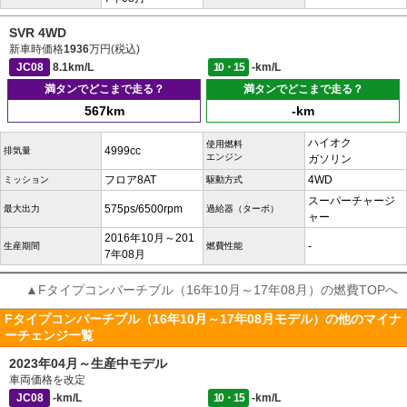
SVR 4WD
新車時価格
1936
万円(税込)
JC08
8.1km/L
10・15
-km/L
満タンでどこまで走る？
満タンでどこまで走る？
567km
-km
ハイオク
使用燃料
4999cc
排気量
エンジン
ガソリン
フロア8AT
4WD
ミッション
駆動方式
スーパーチャージ
575ps/6500rpm
最大出力
過給器（ターボ）
ャー
2016年10月～201
-
生産期間
燃費性能
7年08月
▲Fタイプコンバーチブル（16年10月～17年08月）の燃費TOPへ
Fタイプコンバーチブル（16年10月～17年08月モデル）の他のマイナ
ーチェンジ一覧
2023年04月～生産中モデル
車両価格を改定
JC08
-km/L
10・15
-km/L