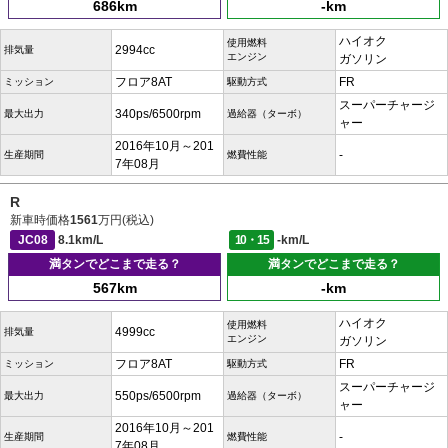
686km
-km
ハイオク
使用燃料
2994cc
排気量
エンジン
ガソリン
フロア8AT
FR
ミッション
駆動方式
スーパーチャージ
340ps/6500rpm
最大出力
過給器（ターボ）
ャー
2016年10月～201
-
生産期間
燃費性能
7年08月
R
新車時価格
1561
万円(税込)
JC08
8.1km/L
10・15
-km/L
満タンでどこまで走る？
満タンでどこまで走る？
567km
-km
ハイオク
使用燃料
4999cc
排気量
エンジン
ガソリン
フロア8AT
FR
ミッション
駆動方式
スーパーチャージ
550ps/6500rpm
最大出力
過給器（ターボ）
ャー
2016年10月～201
-
生産期間
燃費性能
7年08月