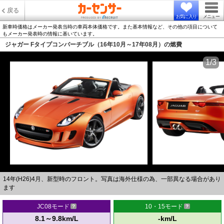
戻る
お気に入り
メニュー
新車時価格はメーカー発表当時の車両本体価格です。また基本情報など、その他の項目について
もメーカー発表時の情報に基いています。
ジャガー Fタイプコンバーチブル（16年10月～17年08月）の燃費
1/3
14年(H26)4月、新型時のフロント。写真は海外仕様の為、一部異なる場合があり
ます
JC08モード
10・15モード
8.1～9.8km/L
-km/L