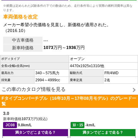
※燃費は定められた試験条件の下での数値のため、走行条件等により実際の燃料消費率は異な
ります。
車両価格を改定
メーカー希望小売価格を見直し、新価格が適用された。
（2016.10）
中古車価格
---
1073
万円～
1936
万円
新車時価格
オープン
ボディタイプ
4470x1925x1310/他
全長x全幅x全高(mm)
340～575馬力
FR/4WD
最高出力
駆動方式
2994～4999cc
2名
排気量
乗車定員
この車のカタログ情報を見る
Fタイプコンバーチブル（16年10月～17年08月モデル）のグレード一
覧
3.0
新車時価格
1073
万円(税込)
JC08
9.8km/L
10・15
-km/L
満タンでどこまで走る？
満タンでどこまで走る？