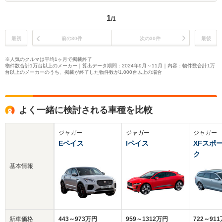
1
/1
最初
前の30件
次の30件
最後
※人気のクルマは平均1ヶ月で掲載終了
物件数合計1万台以上のメーカー｜算出データ期間：2024年9月～11月｜内容：物件数合計1万
台以上のメーカーのうち、掲載が終了した物件数が1,000台以上の場合
よく一緒に検討される車種を比較
ジャガー
ジャガー
ジャガー
Eペイス
Iペイス
XFスポ
ク
基本情報
新車価格
443～973万円
959～1312万円
722～91