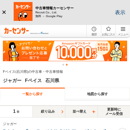
中古車情報カーセンサー
表示
Recruit Co., Ltd.
無料 － Google Play
履歴
お気に入り
メニュー
Fペイス(石川県)の中古車・中古車情報
ジャガー Fペイス 石川県
一覧から探す
地図から探す
更新時に
1
絞り込み
並べ替え
台
メール受信
ジャガー