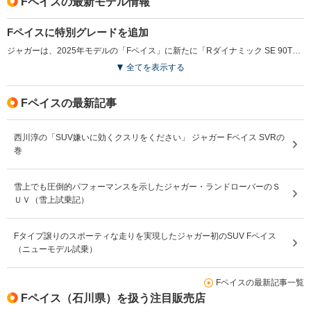
Fペイスの最新モデル情報
Fペイスに特別グレードを追加
ジャガーは、2025年モデルの「Fペイス」に新たに「Rダイナミック SE 90TH アニバーサリー エディション」を追加し、2024年5月から受注を開始した。この特別グレードは、ジャガーの90年の歴史を称えるものであり、限定バッジやスライディングパノラミックルーフ、電動調整ステアリングコラムなどの人気オプションが標準装備される。ディーゼルモデル「D200」とガソリンモデル「P250」の両方が用意され、21インチのグロスブラックアロイホイールやヘッドアップディスプレイも搭載される。ジャガーは、今後の「REIMAGINE」戦略に基づき、2025年以降のEVブランドへの進化を目指す中、この特別モデルを通じて革新性を称える特別グレードを発売した。（2024.5）
全てを表示する
Fペイスの最新記事
西川淳の「SUV嫌いに効くクスリをください」 ジャガー Fペイス SVRの
巻
雪上でも圧倒的パフォーマンスを示したジャガー・ランドローバーのＳ
ＵＶ（雪上試乗記）
Fタイプ譲りのスポーティな走りを実現したジャガー初のSUV Fペイス
（ニューモデル試乗）
Fペイスの最新記事一覧
Fペイス（石川県）を扱う注目販売店