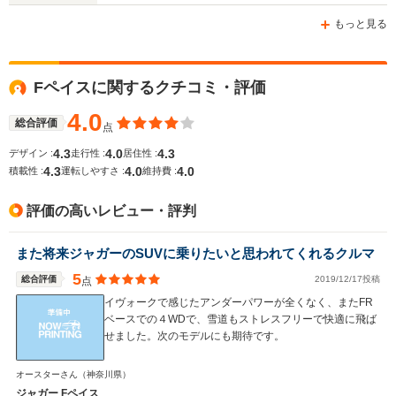
-m
-m
もっと見る
10.0～14.3km/L
11.2～14.
└市街地:7.0～
└市街地:8
Fペイスに関するクチコミ・評価
16.8km/L
11.0km/L
WLTCモード
└郊外:10.1～
-
└郊外:11.
燃費
4.0
13.4km/L
14.1km/L
総合評価
点
└高速道路:11.9～
└高速道路:
4.3
4.0
4.3
デザイン :
走行性 :
居住性 :
16.0km/L
17.2km/L
4.3
4.0
4.0
積載性 :
運転しやすさ :
維持費 :
排気量
1498～1999cc
-
1995～19
評価の高いレビュー・評判
駆動方式
4WD
4WD
FR、4WD
また将来ジャガーのSUVに乗りたいと思われてくれるクルマ
5
総合評価
2019/12/17投稿
点
イヴォークで感じたアンダーパワーが全くなく、またFR
ベースでの４WDで、雪道もストレスフリーで快適に飛ば
せました。次のモデルにも期待です。
オースターさん
（神奈川県）
ジャガー Fペイス