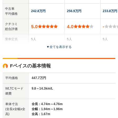
中古車
242.8万円
256.9万円
233.8万円
平均価格
クチコミ
5.0
4.0
-
総合評価
乗車定員
5人
5人
5人
▼
全てを表示する
ドア数
5ドア
5ドア
5ドア
全高
全高
全
Fペイスの基本情報
1.65m
1.57m
1
平均価格
447.7万円
全幅
全幅
全
WLTCモード
9.8～14.3km/L
サイズ
1.9m
1.9m
1.
燃費
全長
全長
(全長x全幅x全高)
4.41m
4.7m
4.97m
車体寸法
全長：4.74m～4.76m
(全長x全幅x全
全幅：1.94m～1.96m
高)
全高：1.67m
ホイールベース
ホイールベース
ホイー