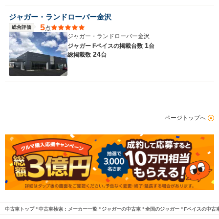
ジャガー・ランドローバー金沢
5
総合評価
点
ジャガー・ランドローバー金沢
1
ジャガー Fペイスの
掲載台数
台
24
総掲載数
台
ページトップへ
中古車トップ
中古車検索：メーカー一覧
ジャガーの中古車
全国のジャガー
Fペイスの中古