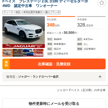
Fペイス プレステージ 2.0L D180 ディーゼルターボ
4WD 認定中古車 ワンオーナー
ディーラー保証
車両品質評価書付
購入プラン付
支払総額
本体価格
348
328.
0
万円
万円
30,500
残価ローン
月々
円
年式
2020
年
走行
4.0
万km
車検
車検整備付
修復
なし
保証
保証付
整備
法定整備付
住所
石川県金沢市
無
在庫確認・見積依頼
料
販売店：
ジャガー・ランドローバー金沢
ジャガー Fペイス（石川県）の中古車
物件更新時にメールを受け取る