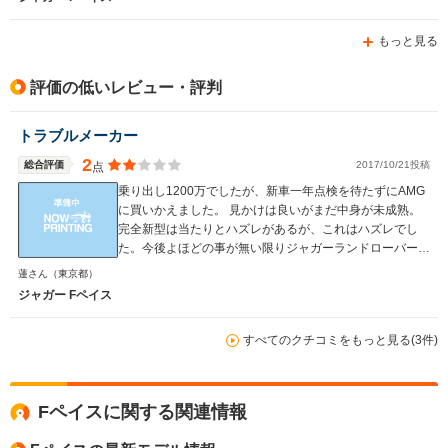
もっと見る
評価の低いレビュー・評判
トラブルメーカー
2
総合評価
2017/10/21投稿
点
乗り出し1200万でしたが、新車一年点検を待たずにAMG
に買いかえました。 見かけは良いがまだ中身が未成熟。
完全新型は当たりとハズレがあるが、これはハズレでし
た。今後よほどの事が無い限りジャガーランドローバーは
買いません
蓮さん
（東京都）
ジャガー Fペイス
すべてのクチコミをもっと見る(3件)
Fペイスに関する関連情報