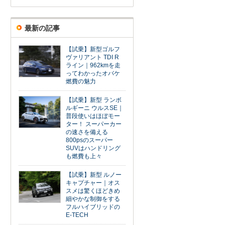
最新の記事
【試乗】新型ゴルフ
ヴァリアント TDI R
ライン｜962kmを走
ってわかったオバケ
燃費の魅力
【試乗】新型 ランボ
ルギーニ ウルスSE｜
普段使いはほぼモー
ター！ スーパーカー
の速さを備える
800psのスーパー
SUVはハンドリング
も燃費も上々
【試乗】新型 ルノー
キャプチャー｜オス
スメは驚くほどきめ
細やかな制御をする
フルハイブリッドの
E-TECH