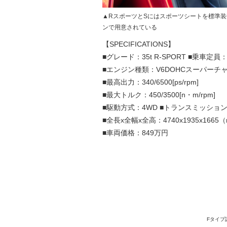
▲RスポーツとSにはスポーツシートを標準装
ンで用意されている
【SPECIFICATIONS】
■グレード：35t R-SPORT ■乗車定員
■エンジン種類：V6DOHCスーパーチャー
■最高出力：340/6500[ps/rpm]
■最大トルク：450/3500[n・m/rpm]
■駆動方式：4WD ■トランスミッション
■全長x全幅x全高：4740x1935x166
■車両価格：849万円
Fタイプ