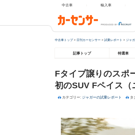
中古車
輸入車
中古車トップ
>
日刊カーセンサー
>
試乗レポート
>
ジャガ
記事トップ
特選車
Fタイプ譲りのスポ
初のSUV Fペイス
カテゴリー:
ジャガーの試乗レポート
タ