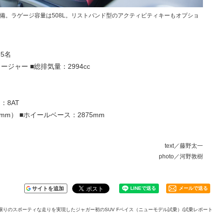
備。ラゲージ容量は508L。リストバンド型のアクティビティキーもオプショ
：5名
ジャー ■総排気量：2994cc
：8AT
5（mm） ■ホイールベース：2875mm
text／藤野太一
photo／河野敦樹
サイトを追加
メールで送る
譲りのスポーティな走りを実現したジャガー初のSUV Fペイス（ニューモデル試乗）/試乗レポート