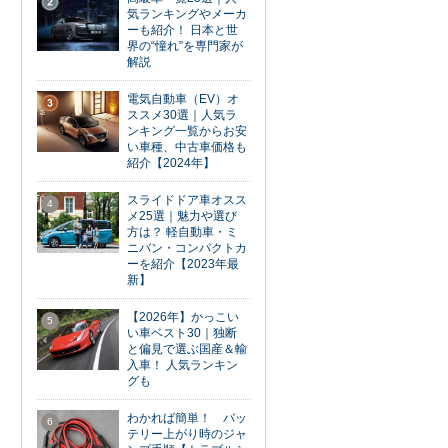
2
気ランキングやメーカ
ーも紹介！ 日本と世
界の“憧れ”を専門家が
解説
電気自動車（EV）オ
3
ススメ30選｜人気ラ
ンキング一覧からお安
い車種、中古車価格も
紹介【2024年】
スライドドア車オスス
4
メ25選｜魅力や選び
方は？ 軽自動車・ミ
ニバン・コンパクトカ
ーを紹介【2023年最
新】
【2026年】かっこい
5
い車ベスト30｜独断
と偏見で選ぶ国産＆輸
入車！ 人気ランキン
グも
わかれば簡単！ バッ
6
テリー上がり時のジャ