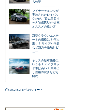
も検証
マイナーチェンジが
実施されたレイバッ
クだが、“逆に注目す
べき”前期型の中古車
オススメの狙い方
新型クラウンエステ
ートの価格は？ 何人
乗り？ サイズや内装
など魅力を徹底レビ
ュー
ヤリスの新車価格は
いくら？ ハイブリッ
ド車は高い？ 乗り出
し価格の試算なども
解説
@carsensor からのツイート