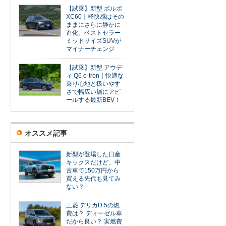
【試乗】新型 ボルボ
XC60｜軽快感はその
ままにさらに静かに
進化。ベストセラー
ミッドサイズSUVが
マイナーチェンジ
【試乗】新型 アウデ
ィ Q6 e-tron｜快適な
乗り心地と扱いやす
さで幅広い層にアピ
ールする最新BEV！
オススメ記事
新型が登場した日産
キックスだけど、中
古車で150万円から
買える先代も見てみ
ない？
三菱 デリカD:5の燃
費は？ ディーゼル車
だから良い？ 実燃費