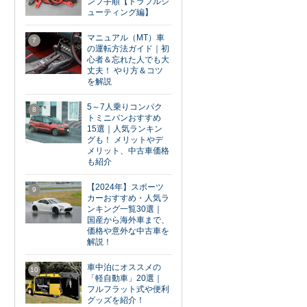
ンプ手順【トラブルシ
ューティング編】
マニュアル（MT）車
7
の運転方法ガイド｜初
心者＆忘れた人でも大
丈夫！ やり方＆コツ
を解説
5～7人乗りコンパク
8
トミニバンおすすめ
15選｜人気ランキン
グも！ メリットやデ
メリット、中古車価格
も紹介
【2024年】スポーツ
9
カーおすすめ・人気ラ
ンキング一覧30選｜
国産から海外車まで、
価格や意外な中古車を
解説！
車中泊にオススメの
10
「軽自動車」20選｜
フルフラット式や便利
グッズを紹介！