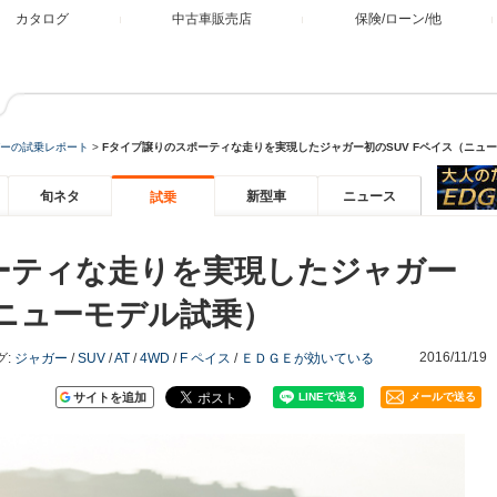
カタログ
中古車販売店
保険/ローン/他
ーの試乗レポート
>
Fタイプ譲りのスポーティな走りを実現したジャガー初のSUV Fペイス（ニュ
旬ネタ
新型車
ニュース
試乗
ーティな走りを実現したジャガー
（ニューモデル試乗）
2016/11/19
グ:
ジャガー
/
SUV
/
AT
/
4WD
/
F ペイス
/
ＥＤＧＥが効いている
サイトを追加
メールで送る