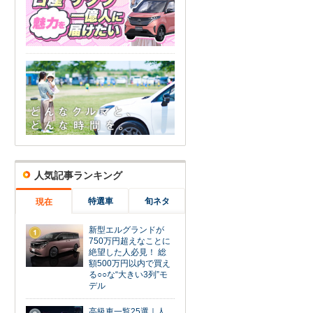
人気記事ランキング
特選車
旬ネタ
現在
新型エルグランドが
1
750万円超えなことに
絶望した人必見！ 総
額500万円以内で買え
る○○な“大きい3列”モ
デル
高級車一覧25選｜人