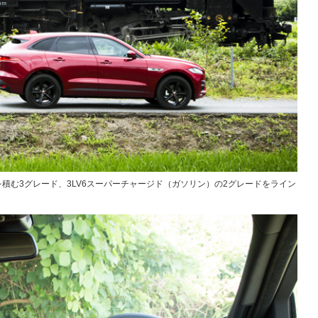
を積む3グレード、3LV6スーパーチャージド（ガソリン）の2グレードをライン