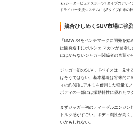
▲2シーターピュアスポーツFタイプのデザ
ドライバー支援システムにもFタイプ由来の
競合ひしめくSUV市場に強
「BMW X4をベンチマークに開発を
は開発途中にポルシェ マカンが登場
はばからないジャガー関係者の言葉か
ジャガー初のSUV 、Fペイスは一見
はそうではない。基本構造は将来的にS
ィの約8割にアルミを使用した軽量モノ
ボディの一部には振動特性に優れたマ
まずジャガー初のディーゼルエンジン仕様
トルク感がすごい。ボディ剛性が高く
いかもしれない。