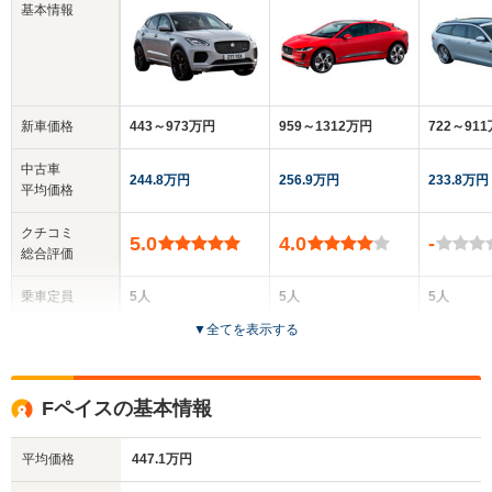
基本情報
新車価格
443～973万円
959～1312万円
722～91
中古車
244.8万円
256.9万円
233.8万円
平均価格
クチコミ
5.0
4.0
-
総合評価
乗車定員
5人
5人
5人
▼
全てを表示する
ドア数
5ドア
5ドア
5ドア
全高
全高
全
Fペイスの基本情報
1.65m
1.57m
1
平均価格
447.1万円