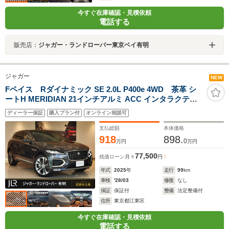
今すぐ在庫確認・見積依頼
電話する
販売店：
ジャガー・ランドローバー東京ベイ有明
ジャガー
NEW
Fペイス Rダイナミック SE 2.0L P400e 4WD 茶革 シ
ートH MERIDIAN 21インチアルミ ACC インタラクティ
ブドライバーディスプレイ ワイヤレスデバイスチャージ
ディーラー保証
購入プラン付
オンライン相談可
ング プレミアムLEDヘッドライト パドルシフト パワーテ
ールゲート フロントフォグランプ
支払総額
本体価格
918
898.
0
万円
万円
77,500
残価ローン
月々
円
年式
2025
年
走行
99
km
車検
'28/03
修復
なし
保証
保証付
整備
法定整備付
住所
東京都江東区
今すぐ在庫確認・見積依頼
電話する