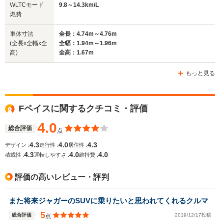
全幅
全幅
全
WLTCモード
9.8～14.3km/L
サイズ
1.9m
1.9m
1.
燃費
全長
全長
(全長x全幅x全高)
4.41m
4.7m
4.97m
車体寸法
全長：4.74m～4.76m
(全長x全幅x全
全幅：1.94m～1.96m
高)
全高：1.67m
ホイールベース
ホイールベース
ホイー
-m
-m
もっと見る
10.0～14.3km/L
11.2～14.
└市街地:7.0～
└市街地:8
Fペイスに関するクチコミ・評価
16.8km/L
11.0km/L
WLTCモード
└郊外:10.1～
-
└郊外:11.
燃費
4.0
13.4km/L
14.1km/L
総合評価
点
└高速道路:11.9～
└高速道路:
4.3
4.0
4.3
デザイン :
走行性 :
居住性 :
16.0km/L
17.2km/L
4.3
4.0
4.0
積載性 :
運転しやすさ :
維持費 :
排気量
1498～1999cc
-
1995～19
評価の高いレビュー・評判
駆動方式
4WD
4WD
FR、4WD
また将来ジャガーのSUVに乗りたいと思われてくれるクルマ
5
総合評価
2019/12/17投稿
点