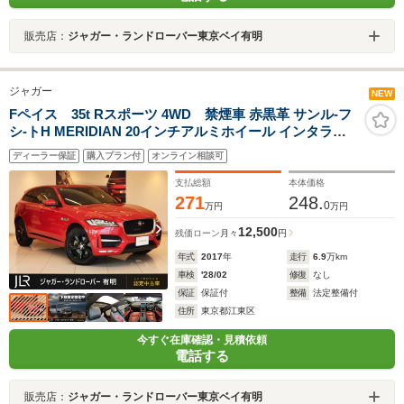
販売店：
ジャガー・ランドローバー東京ベイ有明
ジャガー
NEW
Fペイス 35t Rスポーツ 4WD 禁煙車 赤黒革 サンル-フ
シ-トH MERIDIAN 20インチアルミホイール インタラク
ティブドライバーディスプレイ ACC LEDヘッドライト
ディーラー保証
購入プラン付
オンライン相談可
パドルシフト メモリーシート ブラインドスポットモニタ
ー
支払総額
本体価格
271
248.
0
万円
万円
12,500
残価ローン
月々
円
年式
2017
年
走行
6.9
万km
車検
'28/02
修復
なし
保証
保証付
整備
法定整備付
住所
東京都江東区
今すぐ在庫確認・見積依頼
電話する
販売店：
ジャガー・ランドローバー東京ベイ有明