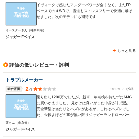
イヴォークで感じたアンダーパワーが全くなく、またFR
ベースでの４WDで、雪道もストレスフリーで快適に飛ば
せました。次のモデルにも期待です。
オースターさん
（神奈川県）
ジャガー Fペイス
もっと見る
評価の低いレビュー・評判
トラブルメーカー
2
総合評価
2017/10/21投稿
点
乗り出し1200万でしたが、新車一年点検を待たずにAMG
に買いかえました。 見かけは良いがまだ中身が未成熟。
完全新型は当たりとハズレがあるが、これはハズレでし
た。今後よほどの事が無い限りジャガーランドローバーは
買いません
蓮さん
（東京都）
ジャガー Fペイス