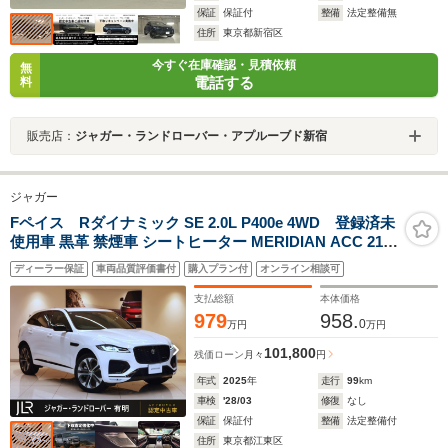
保証
保証付
整備
法定整備無
住所
東京都新宿区
今すぐ在庫確認・見積依頼
無
電話する
料
販売店：
ジャガー・ランドローバー・アプルーブド新宿
ジャガー
Fペイス Rダイナミック SE 2.0L P400e 4WD 登録済未
使用車 黒革 禁煙車 シートヒーター MERIDIAN ACC 21イ
ンチアルミホイール ワイヤレスデバイスチャージング ブ
ディーラー保証
車両品質評価書付
購入プラン付
オンライン相談可
ラックエクステリアパック プレミアムLEDヘッドライト
インタラクティブドライバーディスプレイ
支払総額
本体価格
979
958.
0
万円
万円
101,800
残価ローン
月々
円
年式
2025
年
走行
99
km
車検
'28/03
修復
なし
保証
保証付
整備
法定整備付
住所
東京都江東区