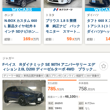
ホンダ
トヨタ
ダイハツ
N-BOX カスタム 660
プリウス 1.8 S 禁煙
タフト 660 X
L 新品タイヤ/社外 8
車 純正ナビ バック
トアシスト(ト
インチ SDナビ/ホンダ
モニター スマートキ
ダイハツ)/ヘ
センシング/両側電動
ー 純正15インチア
プ LED/USB
169
59
1
総額：
.9
万円
総額：
.9
万円
総額：
スライドドア/シート
ルミ オートエアコ
ク/EBD付AB
ヒーター 前席/車線逸
ン ビルトインETC
リングストップ
脱防止支援システム/
電動格納ミラー プラ
クモニター/禁
ジャガー
ヘッドランプ
イバシーガラス オー
突安全ボディ/
LED/Bluetooth接
トライト フォグラン
ウインドウ
Fペイス Rダイナミック SE 90TH アニバーサリー エデ
ィション 2.0L D200 ディーゼルターボ 4WD ブラックP
続/ETC
プ
MERIDIAN サンルーフ 21AW
ディーラー保証
車両品質評価書付
購入プラン付
オンライン相談可
360°画像付
支払総額
本体価格
785.
758.
5
0
万円
万円
46,100
残価ローン
月々
円
年式
2025
年
走行
0.7
万km
車検
'28/01
修復
なし