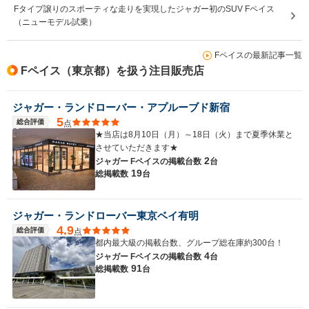
Fタイプ譲りのスポーティな走りを実現したジャガー初のSUV Fペイス
（ニューモデル試乗）
Fペイスの最新記事一覧
Fペイス（東京都）を扱う注目販売店
ジャガー・ランドローバー・アプルーブド新宿
5
総合評価
点
★当店は8月10日（月）～18日（火）まで夏季休業と
させていただきます★
2
ジャガー Fペイスの
掲載台数
台
19
総掲載数
台
ジャガー・ランドローバー東京ベイ有明
4.9
総合評価
点
都内最大級の掲載台数、グループ総在庫約300台！
4
ジャガー Fペイスの
掲載台数
台
91
総掲載数
台