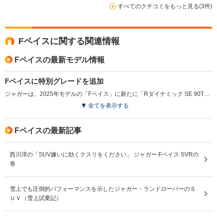
すべてのクチコミをもっと見る(3件)
Fペイスに関する関連情報
Fペイスの最新モデル情報
Fペイスに特別グレードを追加
ジャガーは、2025年モデルの「Fペイス」に新たに「Rダイナミック SE 90TH アニバーサリー エディション」を追加し、2024年5月から受注を開始した。この特別グレードは、ジャガーの90年の歴史を称えるものであり、限定バッジやスライディングパノラミックルーフ、電動調整ステアリングコラムなどの人気オプションが標準装備される。ディーゼルモデル「D200」とガソリンモデル「P250」の両方が用意され、21インチのグロスブラックアロイホイールやヘッドアップディスプレイも搭載される。ジャガーは、今後の「REIMAGINE」戦略に基づき、2025年以降のEVブランドへの進化を目指す中、この特別モデルを通じて革新性を称える特別グレードを発売した。（2024.5）
全てを表示する
Fペイスの最新記事
西川淳の「SUV嫌いに効くクスリをください」 ジャガー Fペイス SVRの
巻
雪上でも圧倒的パフォーマンスを示したジャガー・ランドローバーのＳ
ＵＶ（雪上試乗記）