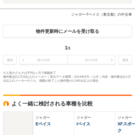
ジャガー Fペイス（東京都）の中古車
物件更新時にメールを受け取る
1
/1
最初
前の30件
次の30件
最後
※人気のクルマは平均1ヶ月で掲載終了
物件数合計1万台以上のメーカー｜算出データ期間：2024年9月～11月｜内容：物件数合計1万
台以上のメーカーのうち、掲載が終了した物件数が1,000台以上の場合
よく一緒に検討される車種を比較
ジャガー
ジャガー
ジャガー
Eペイス
Iペイス
XFスポ
ク