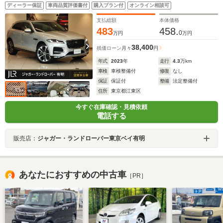
ヒーター パワーテールゲート 電動調整ステアリングコラ
ディーラー保証
車両品質評価書付
購入プラン付
オンライン相談可
ム プレミアムLEDヘッドライト アンビエントライト
支払総額
本体価格
483
458.
0
万円
万円
38,400
残価ローン
月々
円
年式
2023
年
走行
4.3
万km
車検
車検整備付
修復
なし
保証
保証付
整備
法定整備付
住所
東京都江東区
今すぐ在庫確認・見積依頼
電話する
販売店：
ジャガー・ランドローバー東京ベイ有明
あなたにおすすめの中古車
［PR］