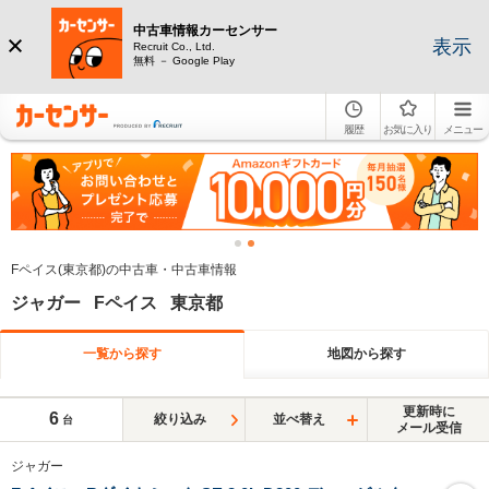
中古車情報カーセンサー
表示
Recruit Co., Ltd.
無料 － Google Play
履歴
お気に入り
メニュー
Fペイス(東京都)の中古車・中古車情報
ジャガー Fペイス 東京都
一覧から探す
地図から探す
更新時に
6
絞り込み
並べ替え
台
メール受信
ジャガー