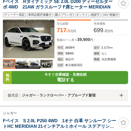
Fペイス Rダイナミック SE 2.0L D200 ディーゼルター
ボ 4WD 21AW ガラスルーフ F席ヒーター MERIDIAN
ディーラー保証
車両品質評価書付
購入プラン付
オンライン相談可
360°画像付
支払総額
本体価格
717.
699.
5
0
万円
万円
39,900
残価ローン
月々
円
年式
2025
年
走行
1.1
万km
車検
'28/03
修復
なし
保証
保証付
整備
法定整備無
住所
東京都新宿区
今すぐ在庫確認・見積依頼
無
電話する
料
販売店：
ジャガー・ランドローバー・アプルーブド新宿
ジャガー
Fペイス S 2.0L P250 4WD 1オナ 白革 サンルーフ シー
トHC MERIDIAN 21インチアルミホイール ステアリング