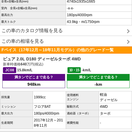
4740x1935x1665
全長x全幅x全高(mm)
-x-x-
室内 全長x全幅x全高(mm)
180ps/4000rpm
最高出力
43.9kg・m/1750rpm
最大トルク
この車のカタログ情報を見る
この車の相場を見る
Fペイス（17年12月～18年11月モデル）の他のグレード一覧
ピュア 2.0L D180 ディーゼルターボ 4WD
新車時価格
640
万円(税込)
JC08
15.8km/L
10・15
-km/L
満タンでどこまで走る？
満タンでどこまで走る？
948km
-km
軽油
使用燃料
1999cc
排気量
エンジン
ディーゼル
フロア8AT
4WD
ミッション
駆動方式
180ps/4000rpm
ターボ
最大出力
過給器（ターボ）
2017年12月～201
-
生産期間
燃費性能
8年11月