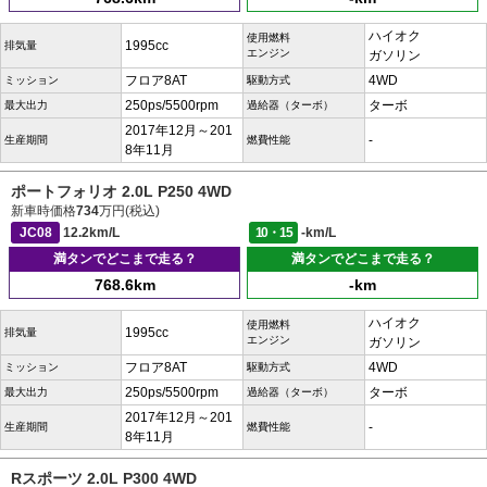
ハイオク
使用燃料
1995cc
排気量
エンジン
ガソリン
フロア8AT
4WD
ミッション
駆動方式
250ps/5500rpm
ターボ
最大出力
過給器（ターボ）
2017年12月～201
-
生産期間
燃費性能
8年11月
ポートフォリオ 2.0L P250 4WD
新車時価格
734
万円(税込)
JC08
12.2km/L
10・15
-km/L
満タンでどこまで走る？
満タンでどこまで走る？
768.6km
-km
ハイオク
使用燃料
1995cc
排気量
エンジン
ガソリン
フロア8AT
4WD
ミッション
駆動方式
250ps/5500rpm
ターボ
最大出力
過給器（ターボ）
2017年12月～201
-
生産期間
燃費性能
8年11月
Rスポーツ 2.0L P300 4WD