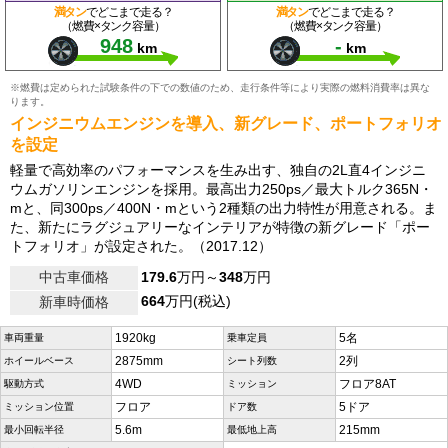
満タン
でどこまで走る？
満タン
でどこまで走る？
（燃費×タンク容量）
（燃費×タンク容量）
948
-
km
km
※燃費は定められた試験条件の下での数値のため、走行条件等により実際の燃料消費率は異な
ります。
インジニウムエンジンを導入、新グレード、ポートフォリオ
を設定
軽量で高効率のパフォーマンスを生み出す、独自の2L直4インジニ
ウムガソリンエンジンを採用。最高出力250ps／最大トルク365N・
mと、同300ps／400N・mという2種類の出力特性が用意される。ま
た、新たにラグジュアリーなインテリアが特徴の新グレード「ポー
トフォリオ」が設定された。（2017.12）
中古車価格
179.6
万円～
348
万円
664
万円(税込)
新車時価格
1920kg
5名
車両重量
乗車定員
2875mm
2列
ホイールベース
シート列数
4WD
フロア8AT
駆動方式
ミッション
フロア
5ドア
ミッション位置
ドア数
5.6m
215mm
最小回転半径
最低地上高