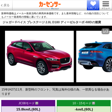
戻る
お気に入り
メニュー
新車時価格はメーカー発表当時の車両本体価格です。また基本情報など、その他の項目について
もメーカー発表時の情報に基いています。
ジャガー Fペイス プレステージ 2.0L D180 ディーゼルターボ 4WDの燃費
1/3
15年(H27)11月、新型時のフロント。写真は海外仕様の為、一部異なる場合があ
ります
JC08モード
10・15モード
15.8km/L(60L)
-km/L(60L)