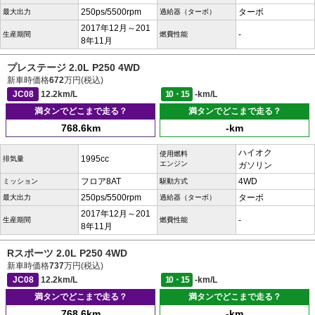
250ps/5500rpm
ターボ
最大出力
過給器（ターボ）
2017年12月～201
-
生産期間
燃費性能
8年11月
プレステージ 2.0L P250 4WD
新車時価格
672
万円(税込)
JC08
12.2km/L
10・15
-km/L
満タンでどこまで走る？
満タンでどこまで走る？
768.6km
-km
ハイオク
使用燃料
1995cc
排気量
エンジン
ガソリン
フロア8AT
4WD
ミッション
駆動方式
250ps/5500rpm
ターボ
最大出力
過給器（ターボ）
2017年12月～201
-
生産期間
燃費性能
8年11月
Rスポーツ 2.0L P250 4WD
新車時価格
737
万円(税込)
JC08
12.2km/L
10・15
-km/L
満タンでどこまで走る？
満タンでどこまで走る？
768.6km
-km