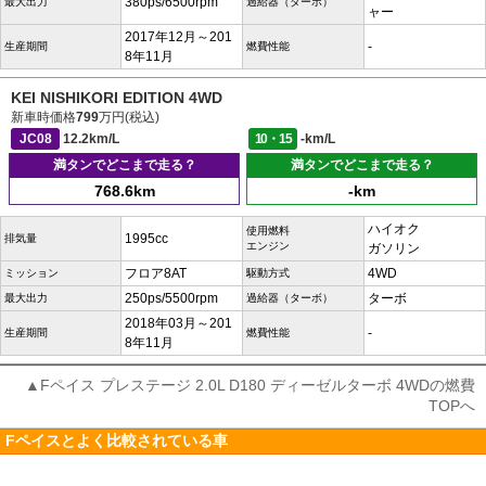
380ps/6500rpm
最大出力
過給器（ターボ）
ャー
2017年12月～201
-
生産期間
燃費性能
8年11月
KEI NISHIKORI EDITION 4WD
新車時価格
799
万円(税込)
JC08
12.2km/L
10・15
-km/L
満タンでどこまで走る？
満タンでどこまで走る？
768.6km
-km
ハイオク
使用燃料
1995cc
排気量
エンジン
ガソリン
フロア8AT
4WD
ミッション
駆動方式
250ps/5500rpm
ターボ
最大出力
過給器（ターボ）
2018年03月～201
-
生産期間
燃費性能
8年11月
▲Fペイス プレステージ 2.0L D180 ディーゼルターボ 4WDの燃費
TOPへ
Fペイスとよく比較されている車