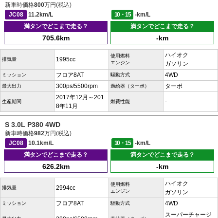
新車時価格
800
万円(税込)
JC08
11.2km/L
10・15
-km/L
満タンでどこまで走る？
満タンでどこまで走る？
705.6km
-km
ハイオク
使用燃料
1995cc
排気量
エンジン
ガソリン
フロア8AT
4WD
ミッション
駆動方式
300ps/5500rpm
ターボ
最大出力
過給器（ターボ）
2017年12月～201
-
生産期間
燃費性能
8年11月
S 3.0L P380 4WD
新車時価格
982
万円(税込)
JC08
10.1km/L
10・15
-km/L
満タンでどこまで走る？
満タンでどこまで走る？
626.2km
-km
ハイオク
使用燃料
2994cc
排気量
エンジン
ガソリン
フロア8AT
4WD
ミッション
駆動方式
スーパーチャージ