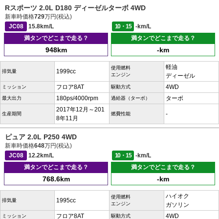
Rスポーツ 2.0L D180 ディーゼルターボ 4WD
新車時価格
729
万円(税込)
JC08
15.8km/L
10・15
-km/L
満タンでどこまで走る？
満タンでどこまで走る？
948km
-km
軽油
使用燃料
1999cc
排気量
エンジン
ディーゼル
フロア8AT
4WD
ミッション
駆動方式
180ps/4000rpm
ターボ
最大出力
過給器（ターボ）
2017年12月～201
-
生産期間
燃費性能
8年11月
ピュア 2.0L P250 4WD
新車時価格
648
万円(税込)
JC08
12.2km/L
10・15
-km/L
満タンでどこまで走る？
満タンでどこまで走る？
768.6km
-km
ハイオク
使用燃料
1995cc
排気量
エンジン
ガソリン
フロア8AT
4WD
ミッション
駆動方式