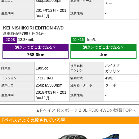
380ps/6500rpm
最大出力
過給器（ターボ）
ャー
2017年12月～201
-
生産期間
燃費性能
8年11月
KEI NISHIKORI EDITION 4WD
新車時価格
799
万円(税込)
JC08
12.2km/L
10・15
-km/L
満タンでどこまで走る？
満タンでどこまで走る？
768.6km
-km
ハイオク
使用燃料
1995cc
排気量
エンジン
ガソリン
フロア8AT
4WD
ミッション
駆動方式
250ps/5500rpm
ターボ
最大出力
過給器（ターボ）
2018年03月～201
-
生産期間
燃費性能
8年11月
▲Fペイス Rスポーツ 2.0L P300 4WDの燃費TOPへ
Fペイスとよく比較されている車