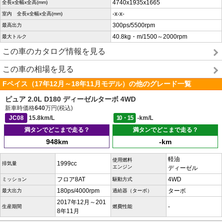
4740x1935x1665
全長x全幅x全高(mm)
-x-x-
室内 全長x全幅x全高(mm)
300ps/5500rpm
最高出力
40.8kg・m/1500～2000rpm
最大トルク
この車のカタログ情報を見る
この車の相場を見る
Fペイス（17年12月～18年11月モデル）の他のグレード一覧
ピュア 2.0L D180 ディーゼルターボ 4WD
新車時価格
640
万円(税込)
JC08
15.8km/L
10・15
-km/L
満タンでどこまで走る？
満タンでどこまで走る？
948km
-km
軽油
使用燃料
1999cc
排気量
エンジン
ディーゼル
フロア8AT
4WD
ミッション
駆動方式
180ps/4000rpm
ターボ
最大出力
過給器（ターボ）
2017年12月～201
-
生産期間
燃費性能
8年11月