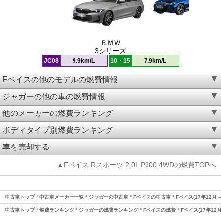
ＢＭＷ
3シリーズ
JC08
9.9km/L
10・15
7.9km/L
Fペイスの他のモデルの燃費情報
ジャガーの他の車の燃費情報
他のメーカーの燃費ランキング
ボディタイプ別燃費ランキング
車を売却する
▲Fペイス Rスポーツ 2.0L P300 4WDの燃費TOPへ
中古車トップ
中古車メーカー一覧
ジャガーの中古車
Fペイスの中古車
Fペイス(17年12月
中古車トップ
燃費ランキング
ジャガーの燃費ランキング
Fペイスの燃費
Fペイス(17年12