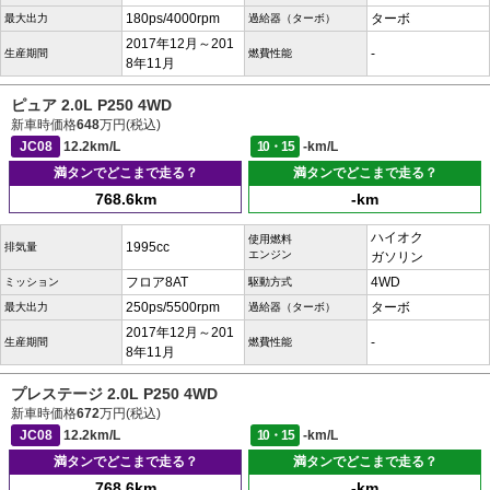
180ps/4000rpm
ターボ
最大出力
過給器（ターボ）
2017年12月～201
-
生産期間
燃費性能
8年11月
ピュア 2.0L P250 4WD
新車時価格
648
万円(税込)
JC08
12.2km/L
10・15
-km/L
満タンでどこまで走る？
満タンでどこまで走る？
768.6km
-km
ハイオク
使用燃料
1995cc
排気量
エンジン
ガソリン
フロア8AT
4WD
ミッション
駆動方式
250ps/5500rpm
ターボ
最大出力
過給器（ターボ）
2017年12月～201
-
生産期間
燃費性能
8年11月
プレステージ 2.0L P250 4WD
新車時価格
672
万円(税込)
JC08
12.2km/L
10・15
-km/L
満タンでどこまで走る？
満タンでどこまで走る？
768.6km
-km