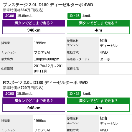
プレステージ 2.0L D180 ディーゼルターボ 4WD
新車時価格
664
万円(税込)
JC08
15.8km/L
10・15
-km/L
満タンでどこまで走る？
満タンでどこまで走る？
948km
-km
軽油
使用燃料
1999cc
排気量
エンジン
ディーゼル
フロア8AT
4WD
ミッション
駆動方式
180ps/4000rpm
ターボ
最大出力
過給器（ターボ）
2017年12月～201
-
生産期間
燃費性能
8年11月
Rスポーツ 2.0L D180 ディーゼルターボ 4WD
新車時価格
729
万円(税込)
JC08
15.8km/L
10・15
-km/L
満タンでどこまで走る？
満タンでどこまで走る？
948km
-km
軽油
使用燃料
1999cc
排気量
エンジン
ディーゼル
フロア8AT
4WD
ミッション
駆動方式