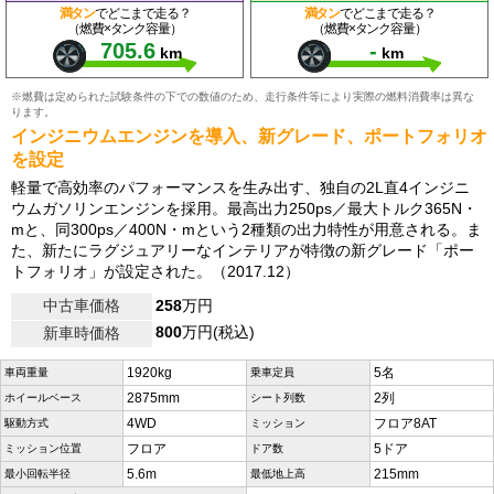
満タン
でどこまで走る？
満タン
でどこまで走る？
（燃費×タンク容量）
（燃費×タンク容量）
705.6
-
km
km
※燃費は定められた試験条件の下での数値のため、走行条件等により実際の燃料消費率は異な
ります。
インジニウムエンジンを導入、新グレード、ポートフォリオ
を設定
軽量で高効率のパフォーマンスを生み出す、独自の2L直4インジニ
ウムガソリンエンジンを採用。最高出力250ps／最大トルク365N・
mと、同300ps／400N・mという2種類の出力特性が用意される。ま
た、新たにラグジュアリーなインテリアが特徴の新グレード「ポー
トフォリオ」が設定された。（2017.12）
中古車価格
258
万円
800
万円(税込)
新車時価格
1920kg
5名
車両重量
乗車定員
2875mm
2列
ホイールベース
シート列数
4WD
フロア8AT
駆動方式
ミッション
フロア
5ドア
ミッション位置
ドア数
5.6m
215mm
最小回転半径
最低地上高