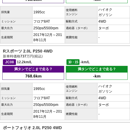
ハイオク
使用燃料
1995cc
排気量
エンジン
ガソリン
フロア8AT
4WD
ミッション
駆動方式
250ps/5500rpm
ターボ
最大出力
過給器（ターボ）
2017年12月～201
-
生産期間
燃費性能
8年11月
Rスポーツ 2.0L P250 4WD
新車時価格
737
万円(税込)
JC08
12.2km/L
10・15
-km/L
満タンでどこまで走る？
満タンでどこまで走る？
768.6km
-km
ハイオク
使用燃料
1995cc
排気量
エンジン
ガソリン
フロア8AT
4WD
ミッション
駆動方式
250ps/5500rpm
ターボ
最大出力
過給器（ターボ）
2017年12月～201
-
生産期間
燃費性能
8年11月
ポートフォリオ 2.0L P250 4WD