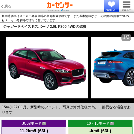
戻る
お気に入り
メニュー
新車時価格はメーカー発表当時の車両本体価格です。また基本情報など、その他の項目について
もメーカー発表時の情報に基いています。
ジャガー Fペイス Rスポーツ 2.0L P300 4WDの燃費
1/3
15年(H27)11月、新型時のフロント。写真は海外仕様の為、一部異なる場合があ
ります
JC08モード
10・15モード
11.2km/L(63L)
-km/L(63L)