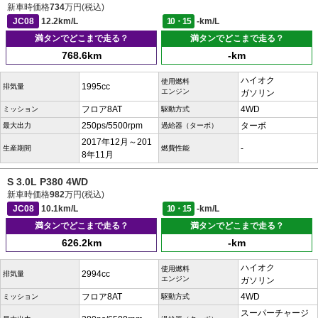
新車時価格
734
万円(税込)
JC08
12.2km/L
10・15
-km/L
満タンでどこまで走る？
満タンでどこまで走る？
768.6km
-km
ハイオク
使用燃料
1995cc
排気量
エンジン
ガソリン
フロア8AT
4WD
ミッション
駆動方式
250ps/5500rpm
ターボ
最大出力
過給器（ターボ）
2017年12月～201
-
生産期間
燃費性能
8年11月
S 3.0L P380 4WD
新車時価格
982
万円(税込)
JC08
10.1km/L
10・15
-km/L
満タンでどこまで走る？
満タンでどこまで走る？
626.2km
-km
ハイオク
使用燃料
2994cc
排気量
エンジン
ガソリン
フロア8AT
4WD
ミッション
駆動方式
スーパーチャージ