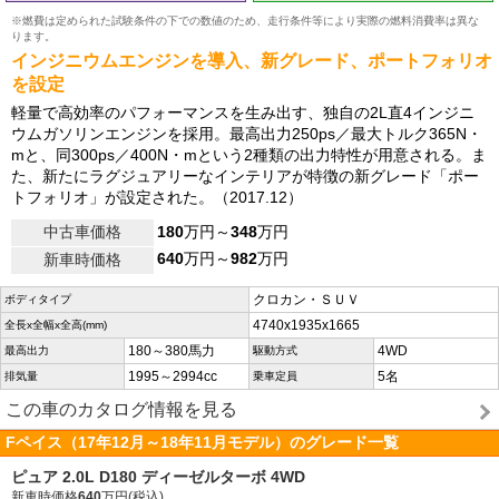
※燃費は定められた試験条件の下での数値のため、走行条件等により実際の燃料消費率は異な
ります。
インジニウムエンジンを導入、新グレード、ポートフォリオ
を設定
軽量で高効率のパフォーマンスを生み出す、独自の2L直4インジニ
ウムガソリンエンジンを採用。最高出力250ps／最大トルク365N・
mと、同300ps／400N・mという2種類の出力特性が用意される。ま
た、新たにラグジュアリーなインテリアが特徴の新グレード「ポー
トフォリオ」が設定された。（2017.12）
中古車価格
180
万円～
348
万円
640
万円～
982
万円
新車時価格
クロカン・ＳＵＶ
ボディタイプ
4740x1935x1665
全長x全幅x全高(mm)
180～380馬力
4WD
最高出力
駆動方式
1995～2994cc
5名
排気量
乗車定員
この車のカタログ情報を見る
Fペイス（17年12月～18年11月モデル）のグレード一覧
ピュア 2.0L D180 ディーゼルターボ 4WD
新車時価格
640
万円(税込)