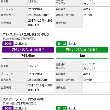
1995cc
排気量
エンジン
ガソリン
フロア8AT
4WD
ミッション
駆動方式
250ps/5500rpm
ターボ
最大出力
過給器（ターボ）
2017年12月～201
-
生産期間
燃費性能
8年11月
プレステージ 2.0L P250 4WD
新車時価格
672
万円(税込)
JC08
12.2km/L
10・15
-km/L
満タンでどこまで走る？
満タンでどこまで走る？
768.6km
-km
ハイオク
使用燃料
1995cc
排気量
エンジン
ガソリン
フロア8AT
4WD
ミッション
駆動方式
250ps/5500rpm
ターボ
最大出力
過給器（ターボ）
2017年12月～201
-
生産期間
燃費性能
8年11月
Rスポーツ 2.0L P250 4WD
新車時価格
737
万円(税込)
JC08
12.2km/L
10・15
-km/L