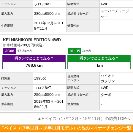
フロア8AT
4WD
ミッション
駆動方式
スーパーチャージ
380ps/6500rpm
最大出力
過給器（ターボ）
ャー
2017年12月～201
-
生産期間
燃費性能
8年11月
KEI NISHIKORI EDITION 4WD
新車時価格
799
万円(税込)
JC08
12.2km/L
10・15
-km/L
満タンでどこまで走る？
満タンでどこまで走る？
768.6km
-km
ハイオク
使用燃料
1995cc
排気量
エンジン
ガソリン
フロア8AT
4WD
ミッション
駆動方式
250ps/5500rpm
ターボ
最大出力
過給器（ターボ）
2018年03月～201
-
生産期間
燃費性能
8年11月
▲Fペイス（17年12月～18年11月）の燃費TOPへ
Fペイス（17年12月～18年11月モデル）の他のマイナーチェンジ一覧