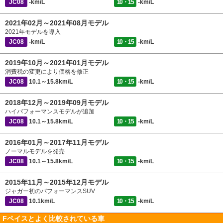
JC08
-km/L
10・15
-km/L
2021年02月～2021年08月モデル
2021年モデルを導入
JC08
-km/L
10・15
-km/L
2019年10月～2021年01月モデル
消費税の変更により価格を修正
JC08
10.1～15.8km/L
10・15
-km/L
2018年12月～2019年09月モデル
ハイパフォーマンスモデルが追加
JC08
10.1～15.8km/L
10・15
-km/L
2016年01月～2017年11月モデル
ノーマルモデルを発売
JC08
10.1～15.8km/L
10・15
-km/L
2015年11月～2015年12月モデル
ジャガー初のパフォーマンスSUV
JC08
10.1km/L
10・15
-km/L
Fペイスとよく比較されている車