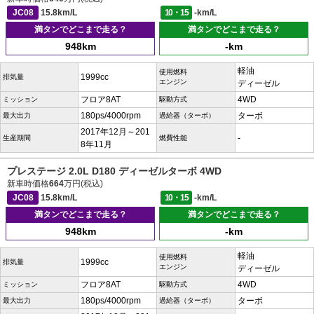
JC08
15.8km/L
10・15
-km/L
満タンでどこまで走る？
満タンでどこまで走る？
948km
-km
軽油
使用燃料
1999cc
排気量
エンジン
ディーゼル
フロア8AT
4WD
ミッション
駆動方式
180ps/4000rpm
ターボ
最大出力
過給器（ターボ）
2017年12月～201
-
生産期間
燃費性能
8年11月
プレステージ 2.0L D180 ディーゼルターボ 4WD
新車時価格
664
万円(税込)
JC08
15.8km/L
10・15
-km/L
満タンでどこまで走る？
満タンでどこまで走る？
948km
-km
軽油
使用燃料
1999cc
排気量
エンジン
ディーゼル
フロア8AT
4WD
ミッション
駆動方式
180ps/4000rpm
ターボ
最大出力
過給器（ターボ）