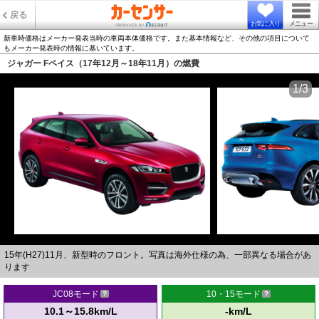
戻る
お気に入り
メニュー
新車時価格はメーカー発表当時の車両本体価格です。また基本情報など、その他の項目について
もメーカー発表時の情報に基いています。
ジャガー Fペイス（17年12月～18年11月）の燃費
1/3
15年(H27)11月、新型時のフロント。写真は海外仕様の為、一部異なる場合があ
ります
JC08モード
10・15モード
10.1～15.8km/L
-km/L