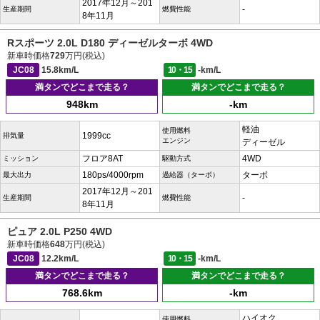
2017年12月～201
-
生産期間
燃費性能
8年11月
Rスポーツ 2.0L D180 ディーゼルターボ 4WD
新車時価格
729
万円(税込)
JC08
15.8km/L
10・15
-km/L
満タンでどこまで走る？
満タンでどこまで走る？
948km
-km
軽油
使用燃料
1999cc
排気量
エンジン
ディーゼル
フロア8AT
4WD
ミッション
駆動方式
180ps/4000rpm
ターボ
最大出力
過給器（ターボ）
2017年12月～201
-
生産期間
燃費性能
8年11月
ピュア 2.0L P250 4WD
新車時価格
648
万円(税込)
JC08
12.2km/L
10・15
-km/L
満タンでどこまで走る？
満タンでどこまで走る？
768.6km
-km
ハイオク
使用燃料