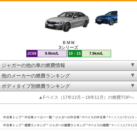
ＢＭＷ
3シリーズ
JC08
9.9km/L
10・15
7.9km/L
ジャガーの他の車の燃費情報
他のメーカーの燃費ランキング
ボディタイプ別燃費ランキング
▲Fペイス（17年12月～18年11月）の燃費TOPへ
中古車トップ
中古車メーカー一覧
ジャガーの中古車
Fペイスの中古車
Fペイス(17年12月
中古車トップ
燃費ランキング
ジャガーの燃費ランキング
Fペイスの燃費
Fペイス(17年12