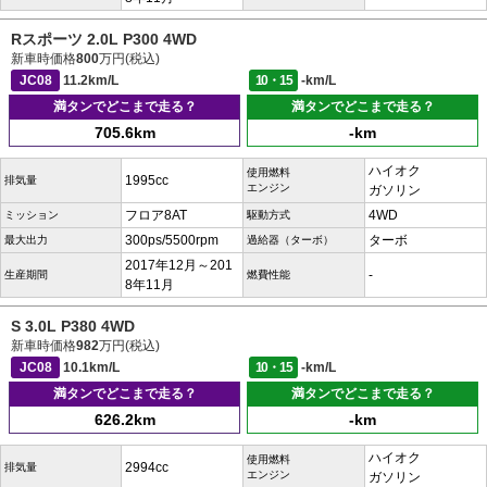
Rスポーツ 2.0L P300 4WD
新車時価格
800
万円(税込)
JC08
11.2km/L
10・15
-km/L
満タンでどこまで走る？
満タンでどこまで走る？
705.6km
-km
ハイオク
使用燃料
1995cc
排気量
エンジン
ガソリン
フロア8AT
4WD
ミッション
駆動方式
300ps/5500rpm
ターボ
最大出力
過給器（ターボ）
2017年12月～201
-
生産期間
燃費性能
8年11月
S 3.0L P380 4WD
新車時価格
982
万円(税込)
JC08
10.1km/L
10・15
-km/L
満タンでどこまで走る？
満タンでどこまで走る？
626.2km
-km
ハイオク
使用燃料
2994cc
排気量
エンジン
ガソリン