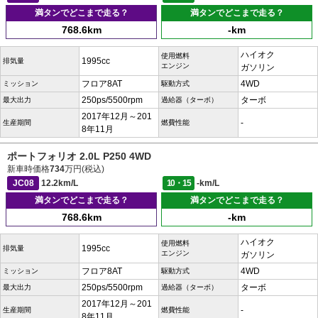
満タンでどこまで走る？
満タンでどこまで走る？
768.6km
-km
ハイオク
使用燃料
1995cc
排気量
エンジン
ガソリン
フロア8AT
4WD
ミッション
駆動方式
250ps/5500rpm
ターボ
最大出力
過給器（ターボ）
2017年12月～201
-
生産期間
燃費性能
8年11月
ポートフォリオ 2.0L P250 4WD
新車時価格
734
万円(税込)
JC08
12.2km/L
10・15
-km/L
満タンでどこまで走る？
満タンでどこまで走る？
768.6km
-km
ハイオク
使用燃料
1995cc
排気量
エンジン
ガソリン
フロア8AT
4WD
ミッション
駆動方式
250ps/5500rpm
ターボ
最大出力
過給器（ターボ）
2017年12月～201
-
生産期間
燃費性能
8年11月