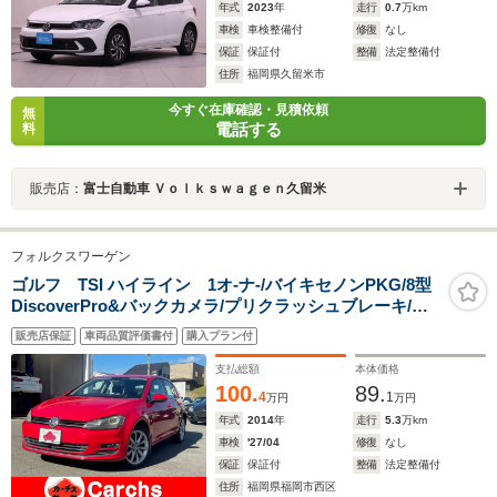
年式
2023
年
走行
0.7
万km
車検
車検整備付
修復
なし
保証
保証付
整備
法定整備付
住所
福岡県久留米市
今すぐ在庫確認・見積依頼
無
電話する
料
販売店：
富士自動車 Ｖｏｌｋｓｗａｇｅｎ久留米
フォルクスワーゲン
ゴルフ TSI ハイライン 1オ-ナ-/バイキセノンPKG/8型
DiscoverPro&バックカメラ/プリクラッシュブレーキ/ア
ダプティブクルーズ/ETC付/アルカンターラコンビシート/
販売店保証
車両品質評価書付
購入プラン付
パドルシフト付革巻ステアリング/17インチアルミ
支払総額
本体価格
100.
89.
4
1
万円
万円
年式
2014
年
走行
5.3
万km
車検
'27/04
修復
なし
保証
保証付
整備
法定整備付
住所
福岡県福岡市西区