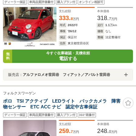
ディーラー保証
車両品質評価書付
購入プラン付
オンライン相談可
グナビ ナビ連動バックカメラ 正規認定中古車 弊社
ユーザー仕入車両
支払総額
本体価格
333.
318.
8
7
万円
万円
年式
2022
年
走行
1.1
万km
車検
'26/12
修復
なし
保証
保証付
整備
法定整備付
住所
東京都世田谷区
今すぐ在庫確認・見積依頼
無
電話する
料
販売店：
アルファロメオ世田谷 フィアット／アバルト世田谷
フォルクスワーゲン
ポロ TSI アクティブ LEDライト バックカメラ 障害
物センサー ETC ACC ナビ 認定中古車保証
ディーラー保証
車両品質評価書付
購入プラン付
360°画像付
支払総額
本体価格
259.
248.
7
0
万円
万円