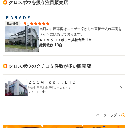
クロスボウを扱う注目販売店
ＰＡＲＡＤＥ
5
総合評価
点
当店の在庫車両はユーザー様からの直接仕入れ車両を
メインに販売しております。
1
ＫＴＭ クロスボウの
掲載台数
台
18
総掲載数
台
クロスボウのクチコミ件数が多い販売店
ＺＯＯＭ ｃｏ．，ＬＴＤ
神奈川県厚木市戸室１－２８－２
6
クチコミ：
件
ページトップへ