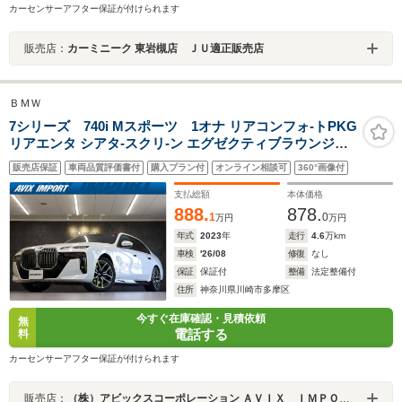
カーセンサーアフター保証が付けられます
販売店：
カーミニーク 東岩槻店 ＪＵ適正販売店
ＢＭＷ
7シリーズ 740i Mスポーツ 1オナ リアコンフォ-トPKG
リアエンタ シアタ-スクリ-ン エグゼクティブラウンジシ-
ト 黒革 シ-トヒ-ター ベンチレ-タ- マッサ-ジ HUD ナビTV
販売店保証
車両品質評価書付
購入プラン付
オンライン相談可
360°画像付
トップビュ-&3Dカメラ ACC PDC Bowers&Wilkins 20イ
ンチAW
支払総額
本体価格
888.
878.
1
0
万円
万円
年式
2023
年
走行
4.6
万km
車検
'26/08
修復
なし
保証
保証付
整備
法定整備付
住所
神奈川県川崎市多摩区
今すぐ在庫確認・見積依頼
無
電話する
料
カーセンサーアフター保証が付けられます
販売店：
（株）アビックスコーポレーション ＡＶＩＸ ＩＭＰＯＲＴ 川崎生田店