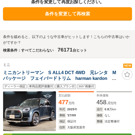
条件を変更して再度お探しください。
条件を変更して再検索
条件を緩めると、以下のような中古車がヒットします！こちらの中古車はいか
がですか？
76171
検索条件：すべてこだわらない
台ヒット
ミニ
NEW
ミニカントリーマン S ALL4 DCT 4WD 元レンタ M
パッケージ フェイバードトリム harman kardon 純
正19インチアルミ 追従型クルコン メモリ機能付パワ
ディーラー保証
車両品質評価書付
購入プラン付
360°画像付
ーシート シートヒーター ステアリングヒーター 全
周囲カメラ 電動リアゲート
支払総額
本体価格
477
458.
0
万円
万円
年式
2025
年
走行
0.8
万km
車検
'27/09
修復
なし
保証
保証付
整備
法定整備付
住所
大阪府箕面市