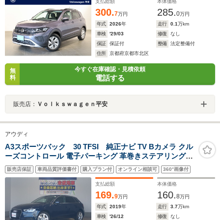
支払総額
本体価格
300.
285.
7
0
万円
万円
年式
2026
年
走行
0.1
万km
車検
'29/03
修復
なし
保証
保証付
整備
法定整備付
住所
京都府京都市北区
今すぐ在庫確認・見積依頼
無
電話する
料
販売店：
Ｖｏｌｋｓｗａｇｅｎ平安
アウディ
A3スポーツバック 30 TFSI 純正ナビ TV Bカメラ クル
ーズコントロール 電子パーキング 革巻きステアリング
HIDヘッドライト フォグライト アイドリングストップ ス
販売店保証
車両品質評価書付
購入プラン付
オンライン相談可
360°画像付
マートキー 純正アルミホイール
支払総額
本体価格
169.
160.
9
8
万円
万円
年式
2019
年
走行
3.7
万km
車検
'26/12
修復
なし