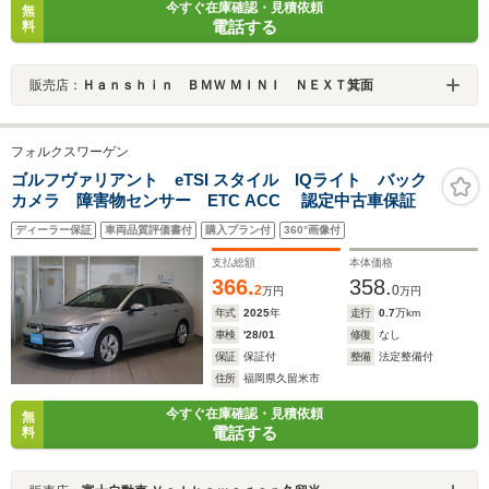
今すぐ在庫確認・見積依頼
無
電話する
料
販売店：
Ｈａｎｓｈｉｎ ＢＭＷ ＭＩＮＩ ＮＥＸＴ箕面
フォルクスワーゲン
ゴルフヴァリアント eTSI スタイル IQライト バック
カメラ 障害物センサー ETC ACC 認定中古車保証
ディーラー保証
車両品質評価書付
購入プラン付
360°画像付
支払総額
本体価格
366.
358.
2
0
万円
万円
年式
2025
年
走行
0.7
万km
車検
'28/01
修復
なし
保証
保証付
整備
法定整備付
住所
福岡県久留米市
今すぐ在庫確認・見積依頼
無
電話する
料