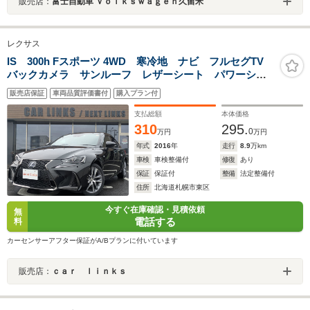
販売店：
富士自動車 Ｖｏｌｋｓｗａｇｅｎ久留米
レクサス
IS 300h Fスポーツ 4WD 寒冷地 ナビ フルセグTV
バックカメラ サンルーフ レザーシート パワーシー
ト シートベンチレーション 純正ドラレコ エンジン
販売店保証
車両品質評価書付
購入プラン付
スターター BSM MTモード
支払総額
本体価格
310
295.
0
万円
万円
年式
2016
年
走行
8.9
万km
車検
車検整備付
修復
あり
保証
保証付
整備
法定整備付
住所
北海道札幌市東区
今すぐ在庫確認・見積依頼
無
電話する
料
カーセンサーアフター保証がA/Bプランに付いています
販売店：
ｃａｒ ｌｉｎｋｓ