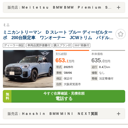
販売店：
Ｍｅｉｔｅｔｓｕ ＢＭＷ ＢＭＷ Ｐｒｅｍｉｕｍ Ｓｅｌｅｃｔｉｏｎ 長久手
ミニ
ミニカントリーマン D スレート ブルー ディーゼルター
ボ 200台限定車 ワンオーナー JCWトリム パドルシ
フト 19インチAW ハーマンカードン 全周囲カメラ
ディーラー保証
車両品質評価書付
購入プラン付
360°画像付
シートヒーター 電動シート ハンドルヒータ 追従式
クルコン パドルシフト ヘッドアップディスプレイ
支払総額
本体価格
653.
635.
1
0
万円
万円
年式
2025
年
走行
0.4
万km
車検
'28/06
修復
なし
保証
保証付
整備
法定整備付
住所
大阪府箕面市
今すぐ在庫確認・見積依頼
無
電話する
料
販売店：
Ｈａｎｓｈｉｎ ＢＭＷ ＭＩＮＩ ＮＥＸＴ箕面