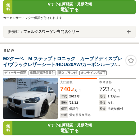
今すぐ在庫確認・見積依頼
無
電話する
料
カーセンサーアフター保証が付けられます
販売店：
フォルクスワーゲン専門店ケリー
ＢＭＷ
M2クーペ M ステップトロニック カーブドディスプレ
イ/ブラックレザーシート/HDU/20AW/カーボンルーフ/ワ
ンオーナー
ディーラー保証
車両品質評価書付
購入プラン付
オンライン相談可
支払総額
本体価格
740.
723.
8
0
万円
万円
年式
2023
年
走行
2.3
万km
車検
'26/12
修復
なし
保証
保証付
整備
法定整備付
住所
愛知県長久手市
今すぐ在庫確認・見積依頼
無
電話する
料