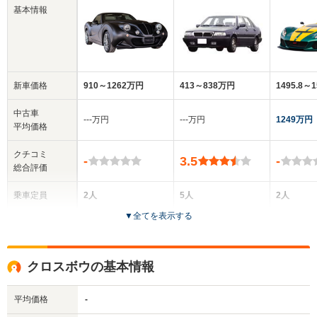
基本情報
新車価格
910～1262万円
413～838万円
1495.8～
中古車
‐‐‐万円
‐‐‐万円
1249万円
平均価格
クチコミ
-
3.5
-
総合評価
乗車定員
2人
5人
2人
▼
全てを表示する
ドア数
2ドア
4ドア
-
全高
全高
全
クロスボウの基本情報
1.23m
1.44m
1
平均価格
-