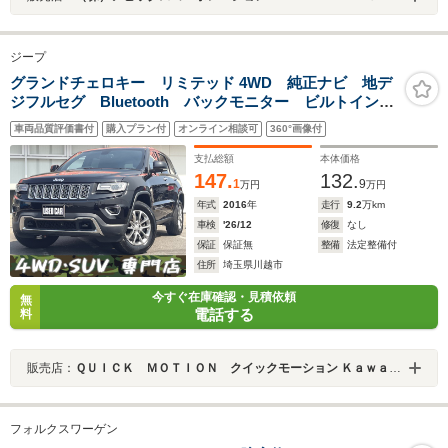
ジープ
グランドチェロキー リミテッド 4WD 純正ナビ 地デ
ジフルセグ Bluetooth バックモニター ビルトイン
ETC クルーズコントロール エアサス 4WD アル
車両品質評価書付
購入プラン付
オンライン相談可
360°画像付
ミ レザーシート パワーシート パワーバックドア
スマートキー ディスチャージドランプ
支払総額
本体価格
147.
132.
1
9
万円
万円
年式
2016
年
走行
9.2
万km
車検
'26/12
修復
なし
保証
保証無
整備
法定整備付
住所
埼玉県川越市
今すぐ在庫確認・見積依頼
無
電話する
料
販売店：
ＱＵＩＣＫ ＭＯＴＩＯＮ クイックモーション Ｋａｗａｇｏｅ ～４ＷＤ・ＳＵＶ専門店～
フォルクスワーゲン