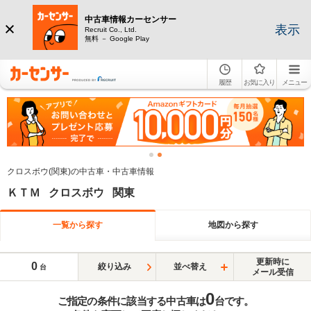
中古車情報カーセンサー
表示
Recruit Co., Ltd.
無料 － Google Play
履歴
お気に入り
メニュー
クロスボウ(関東)の中古車・中古車情報
ＫＴＭ クロスボウ 関東
一覧から探す
地図から探す
更新時に
0
絞り込み
並べ替え
台
メール受信
0
ご指定の条件に該当する中古車は
台です。