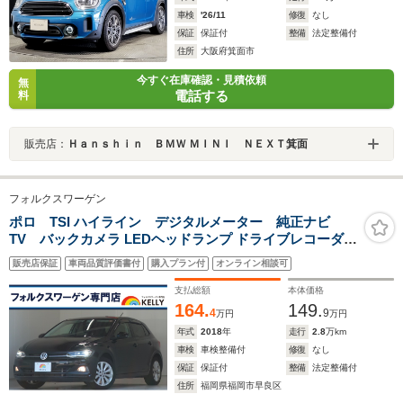
車検
'26/11
修復
なし
保証
保証付
整備
法定整備付
住所
大阪府箕面市
今すぐ在庫確認・見積依頼
無
電話する
料
販売店：
Ｈａｎｓｈｉｎ ＢＭＷ ＭＩＮＩ ＮＥＸＴ箕面
フォルクスワーゲン
ポロ TSI ハイライン デジタルメーター 純正ナビ
TV バックカメラ LEDヘッドランプ ドライブレコーダー
ETC 保証書 スペアキー ACC スマートキー プッシュスタ
販売店保証
車両品質評価書付
購入プラン付
オンライン相談可
ート ブラインドスポットディテクション 16インチアルミ
ホイール
支払総額
本体価格
164.
149.
4
9
万円
万円
年式
2018
年
走行
2.8
万km
車検
車検整備付
修復
なし
保証
保証付
整備
法定整備付
住所
福岡県福岡市早良区