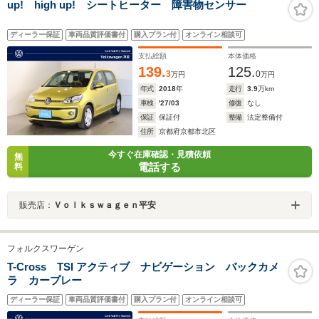
up! high up! シートヒーター 障害物センサー
ディーラー保証
車両品質評価書付
購入プラン付
オンライン相談可
支払総額
本体価格
139.
125.
3
0
万円
万円
年式
2018
年
走行
3.9
万km
車検
'27/03
修復
なし
保証
保証付
整備
法定整備付
住所
京都府京都市北区
今すぐ在庫確認・見積依頼
無
電話する
料
販売店：
Ｖｏｌｋｓｗａｇｅｎ平安
フォルクスワーゲン
T-Cross TSI アクティブ ナビゲーション バックカメ
ラ カープレー
ディーラー保証
車両品質評価書付
購入プラン付
オンライン相談可