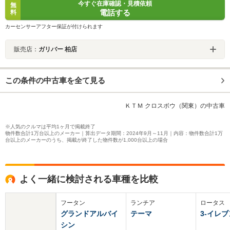
今すぐ在庫確認・見積依頼
無
電話する
料
カーセンサーアフター保証が付けられます
販売店：
ガリバー 柏店
この条件の中古車を全て見る
ＫＴＭ クロスボウ（関東）の中古車
※人気のクルマは平均1ヶ月で掲載終了
物件数合計1万台以上のメーカー｜算出データ期間：2024年9月～11月｜内容：物件数合計1万
台以上のメーカーのうち、掲載が終了した物件数が1,000台以上の場合
よく一緒に検討される車種を比較
フータン
ランチア
ロータス
グランドアルバイ
テーマ
3-イレブ
シン