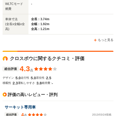
全幅
全幅
全
WLTCモード
-
サイズ
1.82m
1.75m
1.
燃費
全長
全長
(全長x全幅x全高)
4.21m
4.59m～4.61m
4.
車体寸法
全長：3.74m
(全長x全幅x全
全幅：1.92m
高)
全高：1.21m
ホイールベース
ホイールベース
ホイー
-m
-m
もっと見る
クロスボウに関するクチコミ・評価
WLTCモード
-
-
-
燃費
4.3
総合評価
点
5.0
5.0
2.5
デザイン :
走行性 :
居住性 :
2.3
3.8
-
積載性 :
運転しやすさ :
維持費 :
排気量
1499～1998cc
1995～2958cc
3456cc
評価の高いレビュー・評判
駆動方式
FR
FF
MR
サーキット専用車
4
総合評価
2013/03/24投稿
点