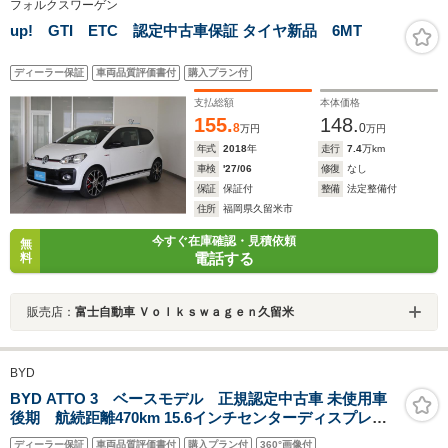
フォルクスワーゲン
up! GTI ETC 認定中古車保証 タイヤ新品 6MT
ディーラー保証
車両品質評価書付
購入プラン付
支払総額
本体価格
155.
148.
8
0
万円
万円
年式
2018
年
走行
7.4
万km
車検
'27/06
修復
なし
保証
保証付
整備
法定整備付
住所
福岡県久留米市
今すぐ在庫確認・見積依頼
無
電話する
料
販売店：
富士自動車 Ｖｏｌｋｓｗａｇｅｎ久留米
BYD
BYD ATTO 3 ベースモデル 正規認定中古車 未使用車
後期 航続距離470km 15.6インチセンターディスプレイ
モデル アップ車両 新車保証継承 ブラックアウトリアピラ
ディーラー保証
車両品質評価書付
購入プラン付
360°画像付