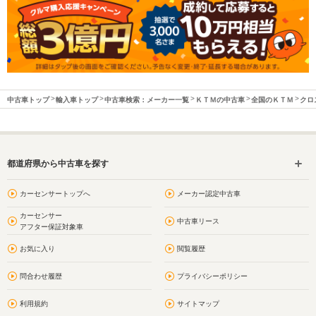
中古車トップ
輸入車トップ
中古車検索：メーカー一覧
ＫＴＭの中古車
全国のＫＴＭ
クロ
都道府県から中古車を探す
カーセンサートップへ
メーカー認定中古車
カーセンサー
中古車リース
アフター保証対象車
お気に入り
閲覧履歴
問合わせ履歴
プライバシーポリシー
利用規約
サイトマップ