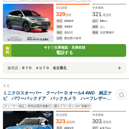
ーブレード パノラマルーフ 空気清浄機能エアコン Qi規格
ワイヤレス充電
支払総額
本体価格
329
321.
0
万円
万円
年式
2026
年
走行
99
km
車検
'29/07
修復
なし
保証
保証付
整備
法定整備付
住所
愛知県小牧市
今すぐ在庫確認・見積依頼
無
電話する
料
販売店：
ＢＹＤ ＡＵＴＯ 名古屋北
ミニ
ミニクロスオーバー クーパー D オール4 4WD 純正ナ
ビ パワーバックドア バックカメラ ハーフレザーシ
ート LEDヘッドライト コンフォートアクセス 追従
ディーラー保証
車両品質評価書付
購入プラン付
360°画像付
型クルコン ホワイトルーフ&ミラー ドライビングアシ
スト 障害物センサー シートヒーター
支払総額
本体価格
323.
303.
6
0
万円
万円
年式
2021
年
走行
4.5
万km