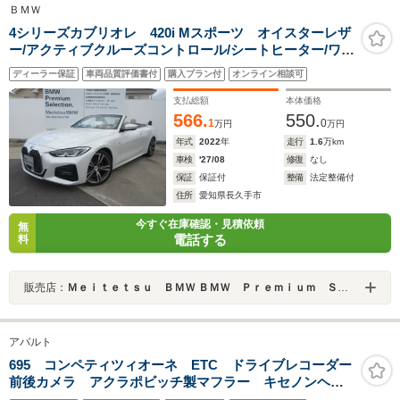
ＢＭＷ
4シリーズカブリオレ 420i Mスポーツ オイスターレザ
ー/アクティブクルーズコントロール/シートヒーター/ワイ
ヤレスチャージ/19AW/アップルカープレイ/認定中古車
ディーラー保証
車両品質評価書付
購入プラン付
オンライン相談可
支払総額
本体価格
566.
550.
1
0
万円
万円
年式
2022
年
走行
1.6
万km
車検
'27/08
修復
なし
保証
保証付
整備
法定整備付
住所
愛知県長久手市
今すぐ在庫確認・見積依頼
無
電話する
料
販売店：
Ｍｅｉｔｅｔｓｕ ＢＭＷ ＢＭＷ Ｐｒｅｍｉｕｍ Ｓｅｌｅｃｔｉｏｎ 長久手
アバルト
695 コンペティツィオーネ ETC ドライブレコーダー
前後カメラ アクラポビッチ製マフラー キセノンヘッ
ドライト カーボンインサート&カーボンミラー フルセ