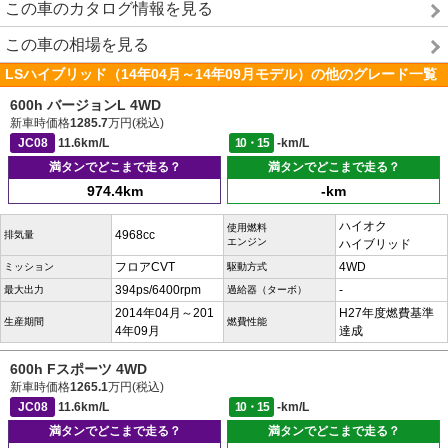
この車のカタログ情報を見る
この車の相場を見る
LSハイブリッド（14年04月～14年09月モデル）の他のグレード一覧
600h バージョンL 4WD
新車時価格
1285.7
万円(税込)
JC08
11.6km/L
10・15
-km/L
満タンでどこまで走る？
満タンでどこまで走る？
974.4km
-km
ハイオク
使用燃料
4968cc
排気量
エンジン
ハイブリッド
フロアCVT
4WD
ミッション
駆動方式
394ps/6400rpm
-
最大出力
過給器（ターボ）
2014年04月～201
H27年度燃費基準
生産期間
燃費性能
4年09月
達成
600h Fスポーツ 4WD
新車時価格
1265.1
万円(税込)
JC08
11.6km/L
10・15
-km/L
満タンでどこまで走る？
満タンでどこまで走る？