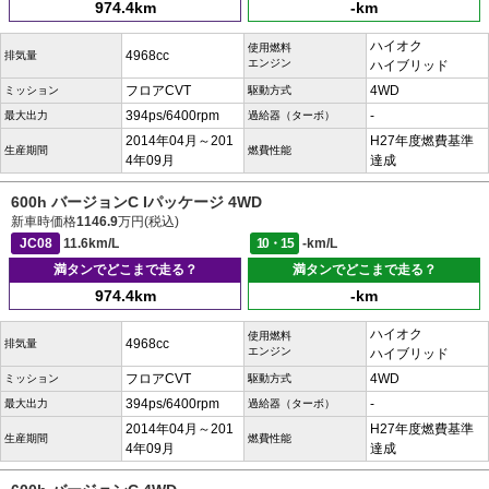
974.4km
-km
ハイオク
使用燃料
4968cc
排気量
エンジン
ハイブリッド
フロアCVT
4WD
ミッション
駆動方式
394ps/6400rpm
-
最大出力
過給器（ターボ）
2014年04月～201
H27年度燃費基準
生産期間
燃費性能
4年09月
達成
600h バージョンC Iパッケージ 4WD
新車時価格
1146.9
万円(税込)
JC08
11.6km/L
10・15
-km/L
満タンでどこまで走る？
満タンでどこまで走る？
974.4km
-km
ハイオク
使用燃料
4968cc
排気量
エンジン
ハイブリッド
フロアCVT
4WD
ミッション
駆動方式
394ps/6400rpm
-
最大出力
過給器（ターボ）
2014年04月～201
H27年度燃費基準
生産期間
燃費性能
4年09月
達成