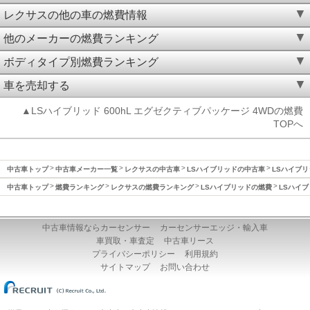
レクサスの他の車の燃費情報
他のメーカーの燃費ランキング
ボディタイプ別燃費ランキング
車を売却する
▲LSハイブリッド 600hL エグゼクティブパッケージ 4WDの燃費
TOPへ
中古車トップ
中古車メーカー一覧
レクサスの中古車
LSハイブリッドの中古車
LSハイブリ
中古車トップ
燃費ランキング
レクサスの燃費ランキング
LSハイブリッドの燃費
LSハイブ
中古車情報ならカーセンサー
カーセンサーエッジ・輸入車
車買取・車査定
中古車リース
プライバシーポリシー
利用規約
サイトマップ
お問い合わせ