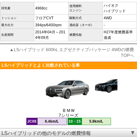
ハイオク
使用燃料
4968cc
排気量
エンジン
ハイブリッド
フロアCVT
4WD
ミッション
駆動方式
394ps/6400rpm
-
最大出力
過給器（ターボ）
2014年04月～201
H27年度燃費基準
生産期間
燃費性能
4年09月
達成
▲LSハイブリッド 600hL エグゼクティブパッケージ 4WDの燃費
TOPへ
LSハイブリッドとよく比較されている車
ＢＭＷ
7シリーズ
JC08
6.4km/L
10・15
5.9km/L
LSハイブリッドの他のモデルの燃費情報