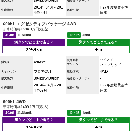
394ps/6400rpm
-
最大出力
過給器（ターボ）
2014年04月～201
H27年度燃費基準
生産期間
燃費性能
4年09月
達成
600hL エグゼクティブパッケージ 4WD
新車時価格
1594.3
万円(税込)
JC08
11.6km/L
10・15
-km/L
満タンでどこまで走る？
満タンでどこまで走る？
974.4km
-km
ハイオク
使用燃料
4968cc
排気量
エンジン
ハイブリッド
フロアCVT
4WD
ミッション
駆動方式
394ps/6400rpm
-
最大出力
過給器（ターボ）
2014年04月～201
H27年度燃費基準
生産期間
燃費性能
4年09月
達成
600hL 4WD
新車時価格
1409.1
万円(税込)
JC08
11.6km/L
10・15
-km/L
満タンでどこまで走る？
満タンでどこまで走る？
974.4km
-km