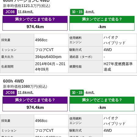
600h バージョンC 4WD
新車時価格
1121.1
万円(税込)
JC08
11.6km/L
10・15
-km/L
満タンでどこまで走る？
満タンでどこまで走る？
974.4km
-km
ハイオク
使用燃料
4968cc
排気量
エンジン
ハイブリッド
フロアCVT
4WD
ミッション
駆動方式
394ps/6400rpm
-
最大出力
過給器（ターボ）
2014年04月～201
H27年度燃費基準
生産期間
燃費性能
4年09月
達成
600h 4WD
新車時価格
1080
万円(税込)
JC08
11.6km/L
10・15
-km/L
満タンでどこまで走る？
満タンでどこまで走る？
974.4km
-km
ハイオク
使用燃料
4968cc
排気量
エンジン
ハイブリッド
フロアCVT
4WD
ミッション
駆動方式