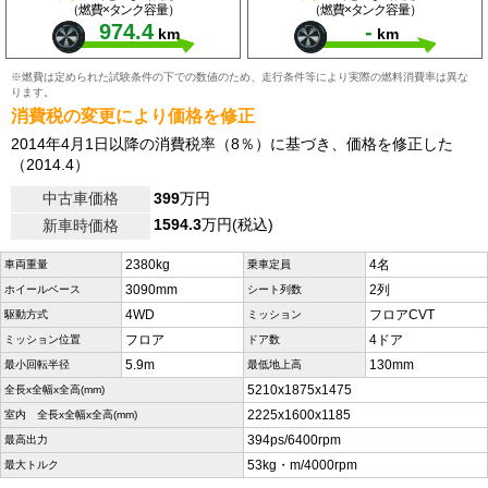
（燃費×タンク容量）
（燃費×タンク容量）
974.4
-
km
km
※燃費は定められた試験条件の下での数値のため、走行条件等により実際の燃料消費率は異な
ります。
消費税の変更により価格を修正
2014年4月1日以降の消費税率（8％）に基づき、価格を修正した
（2014.4）
中古車価格
399
万円
1594.3
万円(税込)
新車時価格
2380kg
4名
車両重量
乗車定員
3090mm
2列
ホイールベース
シート列数
4WD
フロアCVT
駆動方式
ミッション
フロア
4ドア
ミッション位置
ドア数
5.9m
130mm
最小回転半径
最低地上高
5210x1875x1475
全長x全幅x全高(mm)
2225x1600x1185
室内 全長x全幅x全高(mm)
394ps/6400rpm
最高出力
53kg・m/4000rpm
最大トルク