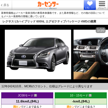
戻る
お気に入り
メニュー
新車時価格はメーカー発表当時の車両本体価格です。また基本情報など、その他の項目について
もメーカー発表時の情報に基いています。
レクサス LSハイブリッド 600hL エグゼクティブパッケージ 4WDの燃費
1/10
12年(H24)10月、MC時のフロント。仕様はグレードにより異なります
JC08モード
10・15モード
11.6km/L(84L)
-km/L(84L)
満タン
でどこまで走る？
満タン
でどこまで走る？