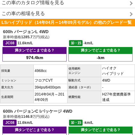
この車のカタログ情報を見る
この車の相場を見る
LSハイブリッド（14年04月～14年09月モデル）の他のグレード一覧
600h バージョンL 4WD
新車時価格
1285.7
万円(税込)
JC08
11.6km/L
10・15
-km/L
満タンでどこまで走る？
満タンでどこまで走る？
974.4km
-km
ハイオク
使用燃料
4968cc
排気量
エンジン
ハイブリッド
フロアCVT
4WD
ミッション
駆動方式
394ps/6400rpm
-
最大出力
過給器（ターボ）
2014年04月～201
H27年度燃費基準
生産期間
燃費性能
4年09月
達成
600h バージョンC Iパッケージ 4WD
新車時価格
1146.9
万円(税込)
JC08
11.6km/L
10・15
-km/L
満タンでどこまで走る？
満タンでどこまで走る？