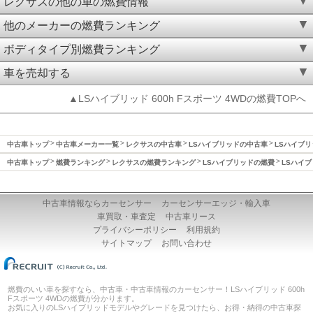
レクサスの他の車の燃費情報
他のメーカーの燃費ランキング
ボディタイプ別燃費ランキング
車を売却する
▲LSハイブリッド 600h Fスポーツ 4WDの燃費TOPへ
中古車トップ
中古車メーカー一覧
レクサスの中古車
LSハイブリッドの中古車
LSハイブリ
中古車トップ
燃費ランキング
レクサスの燃費ランキング
LSハイブリッドの燃費
LSハイブ
中古車情報ならカーセンサー
カーセンサーエッジ・輸入車
車買取・車査定
中古車リース
プライバシーポリシー
利用規約
サイトマップ
お問い合わせ
燃費のいい車を探すなら、中古車・中古車情報のカーセンサー！LSハイブリッド 600h
Fスポーツ 4WDの燃費が分かります。
お気に入りのLSハイブリッドモデルやグレードを見つけたら、お得・納得の中古車探