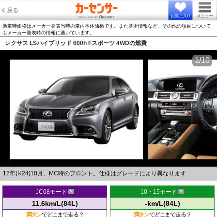
戻る
お気に入り
メニュー
新車時価格はメーカー発表当時の車両本体価格です。また基本情報など、その他の項目について
もメーカー発表時の情報に基いています。
レクサス LSハイブリッド 600h Fスポーツ 4WDの燃費
1/10
12年(H24)10月、MC時のフロント。仕様はグレードにより異なります
JC08モード
10・15モード
11.6km/L(84L)
-km/L(84L)
満タン
でどこまで走る？
満タン
でどこまで走る？