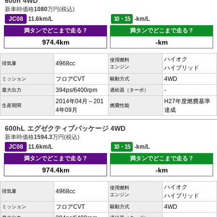
600h 4WD
新車時価格
1080
万円(税込)
JC08
11.6km/L
10・15
-km/L
満タンでどこまで走る？
満タンでどこまで走る？
974.4km
-km
ハイオク
使用燃料
4968cc
排気量
エンジン
ハイブリッド
フロアCVT
4WD
ミッション
駆動方式
394ps/6400rpm
-
最大出力
過給器（ターボ）
2014年04月～201
H27年度燃費基準
生産期間
燃費性能
4年09月
達成
600hL エグゼクティブパッケージ 4WD
新車時価格
1594.3
万円(税込)
JC08
11.6km/L
10・15
-km/L
満タンでどこまで走る？
満タンでどこまで走る？
974.4km
-km
ハイオク
使用燃料
4968cc
排気量
エンジン
ハイブリッド
フロアCVT
4WD
ミッション
駆動方式