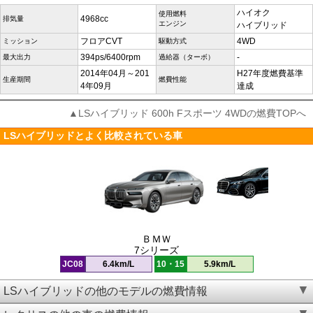
ハイオク
使用燃料
4968cc
排気量
エンジン
ハイブリッド
フロアCVT
4WD
ミッション
駆動方式
394ps/6400rpm
-
最大出力
過給器（ターボ）
2014年04月～201
H27年度燃費基準
生産期間
燃費性能
4年09月
達成
▲LSハイブリッド 600h Fスポーツ 4WDの燃費TOPへ
LSハイブリッドとよく比較されている車
ＢＭＷ
7シリーズ
JC08
6.4km/L
10・15
5.9km/L
LSハイブリッドの他のモデルの燃費情報