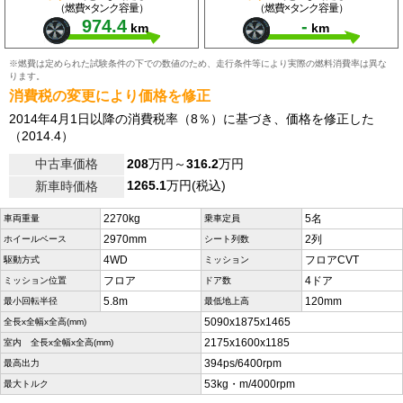
（燃費×タンク容量）
（燃費×タンク容量）
974.4
-
km
km
※燃費は定められた試験条件の下での数値のため、走行条件等により実際の燃料消費率は異な
ります。
消費税の変更により価格を修正
2014年4月1日以降の消費税率（8％）に基づき、価格を修正した
（2014.4）
中古車価格
208
万円～
316.2
万円
1265.1
万円(税込)
新車時価格
2270kg
5名
車両重量
乗車定員
2970mm
2列
ホイールベース
シート列数
4WD
フロアCVT
駆動方式
ミッション
フロア
4ドア
ミッション位置
ドア数
5.8m
120mm
最小回転半径
最低地上高
5090x1875x1465
全長x全幅x全高(mm)
2175x1600x1185
室内 全長x全幅x全高(mm)
394ps/6400rpm
最高出力
53kg・m/4000rpm
最大トルク