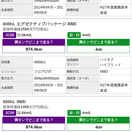
394ps/6400rpm
-
最大出力
過給器（ターボ）
2014年04月～201
H27年度燃費基準
生産期間
燃費性能
4年09月
達成
600hL エグゼクティブパッケージ 4WD
新車時価格
1594.3
万円(税込)
JC08
11.6km/L
10・15
-km/L
満タンでどこまで走る？
満タンでどこまで走る？
974.4km
-km
ハイオク
使用燃料
4968cc
排気量
エンジン
ハイブリッド
フロアCVT
4WD
ミッション
駆動方式
394ps/6400rpm
-
最大出力
過給器（ターボ）
2014年04月～201
H27年度燃費基準
生産期間
燃費性能
4年09月
達成
600hL 4WD
新車時価格
1409.1
万円(税込)
JC08
11.6km/L
10・15
-km/L
満タンでどこまで走る？
満タンでどこまで走る？
974.4km
-km