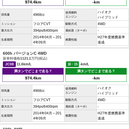
974.4km
-km
ハイオク
使用燃料
4968cc
排気量
エンジン
ハイブリッド
フロアCVT
4WD
ミッション
駆動方式
394ps/6400rpm
-
最大出力
過給器（ターボ）
2014年04月～201
H27年度燃費基準
生産期間
燃費性能
4年09月
達成
600h バージョンC 4WD
新車時価格
1121.1
万円(税込)
JC08
11.6km/L
10・15
-km/L
満タンでどこまで走る？
満タンでどこまで走る？
974.4km
-km
ハイオク
使用燃料
4968cc
排気量
エンジン
ハイブリッド
フロアCVT
4WD
ミッション
駆動方式
394ps/6400rpm
-
最大出力
過給器（ターボ）
2014年04月～201
H27年度燃費基準
生産期間
燃費性能
4年09月
達成