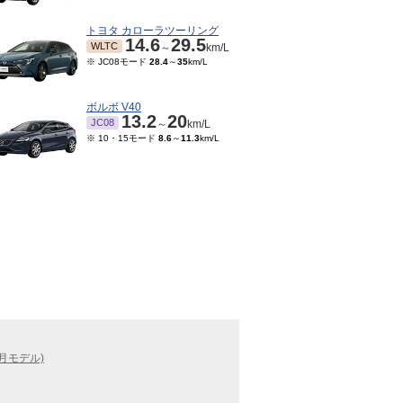
トヨタ カローラツーリング
14.6
29.5
WLTC
～
km/L
※ JC08モード
28.4
～
35
km/L
ボルボ V40
13.2
20
JC08
～
km/L
※ 10・15モード
8.6
～
11.3
km/L
7月モデル)