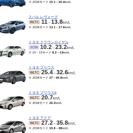
※ JC08モード
15.1
～
20.4
km/L
スバル レヴォーグ
11
13.8
WLTC
～
km/L
※ JC08モード
13.1
～
17.6
km/L
トヨタ クラウンロイヤル
10.2
23.2
JC08
～
km/L
※ 10・15モード
8.2
～
13
km/L
トヨタ プリウス
25.4
32.6
WLTC
～
km/L
※ JC08モード
27
～
40.8
km/L
トヨタ プリウスα
20.7
WLTC
km/L
※ JC08モード
26.2
km/L
トヨタ アクア
27.2
35.8
WLTC
～
km/L
※ JC08モード
33.8
～
38
km/L