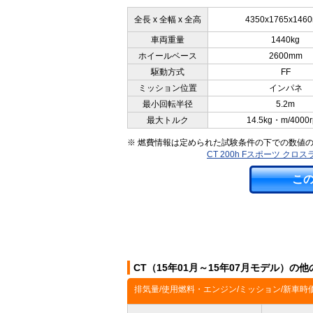
全長 x 全幅 x 全高
4350x1765x146
車両重量
1440kg
ホイールベース
2600mm
駆動方式
FF
ミッション位置
インパネ
最小回転半径
5.2m
最大トルク
14.5kg・m/4000
※ 燃費情報は定められた試験条件の下での数値
CT 200h Fスポーツ ク
こ
CT（15年01月～15年07月モデル）の
排気量/使用燃料・エンジン/ミッション/新車時