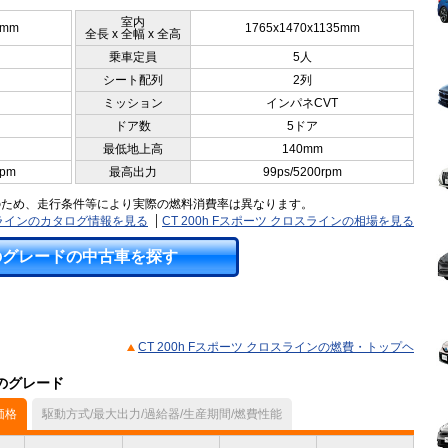
室内
0mm
1765x1470x1135mm
全長 x 全幅 x 全高
乗車定員
5人
シート配列
2列
ミッション
インパネCVT
ドア数
5ドア
最低地上高
140mm
rpm
最高出力
99ps/5200rpm
のため、走行条件等により実際の燃料消費率は異なります。
ロスラインのカタログ情報を見る
CT 200h Fスポーツ クロスラインの相場を見る
のグレードの中古車を探す
CT 200h Fスポーツ クロスラインの燃費・トップヘ
他のグレード
価格
駆動方式/最大出力/過給器/生産期間/燃費性能