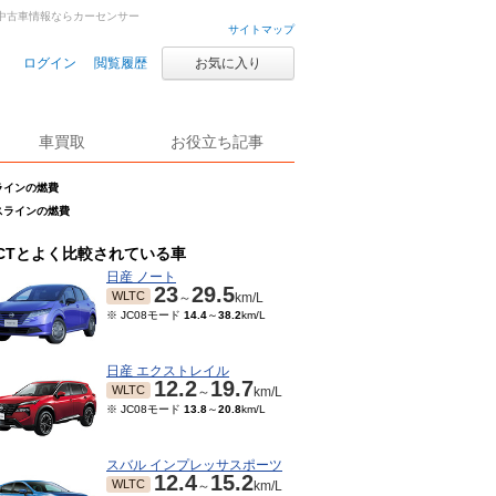
車・中古車情報ならカーセンサー
サイトマップ
ログイン
閲覧履歴
お気に入り
車買取
お役立ち記事
スラインの燃費
ロスラインの燃費
CTとよく比較されている車
日産 ノート
23
29.5
WLTC
～
km/L
※ JC08モード
14.4
～
38.2
km/L
日産 エクストレイル
12.2
19.7
WLTC
～
km/L
※ JC08モード
13.8
～
20.8
km/L
スバル インプレッサスポーツ
12.4
15.2
WLTC
～
km/L