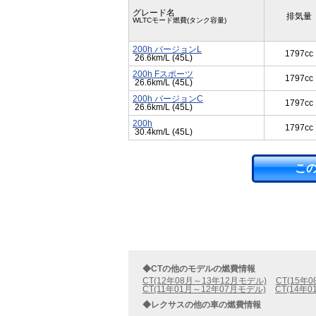
グレード名
排気量
WLTCモード燃費(タンク容量)
200h バージョンL
1797cc
26.6km/L (45L)
200h Fスポーツ
1797cc
26.6km/L (45L)
200h バージョンC
1797cc
26.6km/L (45L)
200h
1797cc
30.4km/L (45L)
こ
◆CTの他のモデルの燃費情報
CT(12年08月～13年12月モデル)
CT(15年
CT(11年01月～12年07月モデル)
CT(14年
◆レクサスの他の車の燃費情報