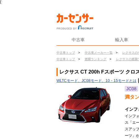
{
中古車
輸入車
中古車トップ
>
中古車メーカー一覧
>
レクサスの
中古車トップ
>
燃費ランキング
>
レクサスの燃費
レクサス CT 200h Fスポーツ ク
WLTCモード、JC08モード、10・15モードとは
JC08
満タ
インフ
インフォ
ス「エー
スアッ
ーツ」が