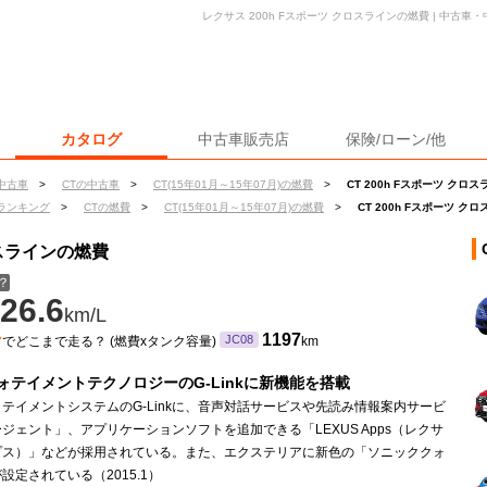
レクサス 200h Fスポーツ クロスラインの燃費 | 中古
カタログ
中古車販売店
保険/ローン/他
中古車
>
CTの中古車
>
CT(15年01月～15年07月)の燃費
>
CT 200h Fスポーツ クロ
ランキング
>
CTの燃費
>
CT(15年01月～15年07月)の燃費
>
CT 200h Fスポーツ ク
ロスラインの燃費
？
26.6
km/L
ン
1197
JC08
でどこまで走る？ (燃費xタンク容量)
km
ォテイメントテクノロジーのG-Linkに新機能を搭載
テイメントシステムのG-Linkに、音声対話サービスや先読み情報案内サービ
ジェント」、アプリケーションソフトを追加できる「LEXUS Apps（レクサ
プス）」などが採用されている。また、エクステリアに新色の「ソニッククォ
設定されている（2015.1）