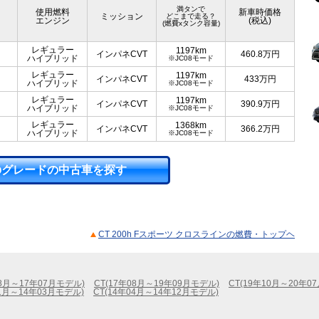
満タンで
使用燃料
新車時価格
ミッション
どこまで走る？
エンジン
(税込)
(燃費xタンク容量)
レギュラー
1197km
インパネCVT
460.8
万円
ハイブリッド
※JC08モード
レギュラー
1197km
インパネCVT
433
万円
ハイブリッド
※JC08モード
レギュラー
1197km
インパネCVT
390.9
万円
ハイブリッド
※JC08モード
レギュラー
1368km
インパネCVT
366.2
万円
ハイブリッド
※JC08モード
のグレードの中古車を探す
CT 200h Fスポーツ クロスラインの燃費・トップヘ
08月～17年07月モデル)
CT(17年08月～19年09月モデル)
CT(19年10月～20年0
01月～14年03月モデル)
CT(14年04月～14年12月モデル)