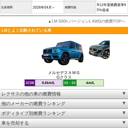
R12年度燃費基準9
2026年04月～
生産期間
燃費性能
5%達成
▲LM 500h バージョンL 4WDの燃費TOPへ
LMとよく比較されている車
メルセデスＡＭＧ
Gクラス
JC08
6.6km/L
10・15
-km/L
レクサスの他の車の燃費情報
他のメーカーの燃費ランキング
ボディタイプ別燃費ランキング
車を売却する