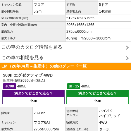
フロア
5ドア
ミッション位置
ドア数
5.9m
140mm
最小回転半径
最低地上高
5125x1890x1955
全長x全幅x全高(mm)
2965x1655x1365
室内 全長x全幅x全高(mm)
275ps/6000rpm
最高出力
46.9kg・m/2000～3000rpm
最大トルク
この車のカタログ情報を見る
この車の相場を見る
LM（26年04月～生産中）の他のグレード一覧
500h エグゼクティブ 4WD
新車時価格
2030
万円(税込)
JC08
-km/L
10・15
-km/L
満タンでどこまで走る？
満タンでどこまで走る？
-km
-km
ハイオク
使用燃料
2393cc
排気量
エンジン
ハイブリッド
フロア6AT
4WD
ミッション
駆動方式
275ps/6000rpm
ターボ
最大出力
過給器（ターボ）