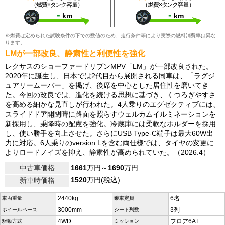
（燃費×タンク容量）
（燃費×タンク容量）
-
-
km
km
※燃費は定められた試験条件の下での数値のため、走行条件等により実際の燃料消費率は異な
ります。
LMが一部改良、静粛性と利便性を強化
レクサスのショーファードリブンMPV「LM」が一部改良された。
2020年に誕生し、日本では2代目から展開される同車は、「ラグジ
ュアリームーバー」を掲げ、後席を中心とした居住性を磨いてき
た。今回の改良では、進化を続ける思想に基づき、くつろぎやすさ
を高める細かな見直しが行われた。4人乗りのエグゼクティブには、
スライドドア開閉時に路面を照らすウェルカムイルミネーションを
新採用し、乗降時の配慮を強化。冷蔵庫には柔軟なホルダーを採用
し、使い勝手を向上させた。さらにUSB Type-C端子は最大60W出
力に対応。6人乗りのversion Lを含む両仕様では、タイヤの変更に
よりロードノイズを抑え、静粛性が高められていた。（2026.4）
中古車価格
1661
万円～
1690
万円
1520
万円(税込)
新車時価格
2440kg
6名
車両重量
乗車定員
3000mm
3列
ホイールベース
シート列数
4WD
フロア6AT
駆動方式
ミッション