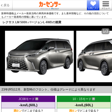
戻る
お気に入り
メニュー
新車時価格はメーカー発表当時の車両本体価格です。また基本情報など、その他の項目について
もメーカー発表時の情報に基いています。
レクサス LM 500h バージョンL 4WDの燃費
1/3
23年(R5)12月、新型時のフロント。仕様はグレードにより異なります
JC08モード
10・15モード
-km/L(60L)
-km/L(60L)
満タン
でどこまで走る？
満タン
でどこまで走る？