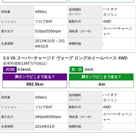
ハイオク
使用燃料
4999cc
排気量
エンジン
ガソリン
フロア8AT
4WD
ミッション
駆動方式
スーパーチャージ
510ps/5500rpm
最大出力
過給器（ターボ）
ャー
2013年10月～201
-
生産期間
燃費性能
4年03月
3.0 V6 スーパーチャージド ヴォーグ ロングホイールベース 4WD
新車時価格
1347
万円(税込)
JC08
8.5km/L
10・15
-km/L
満タンでどこまで走る？
満タンでどこまで走る？
892.5km
-km
ハイオク
使用燃料
2994cc
排気量
エンジン
ガソリン
フロア8AT
4WD
ミッション
駆動方式
スーパーチャージ
340ps/6500rpm
最大出力
過給器（ターボ）
ャー
2014年03月
-
生産期間
燃費性能