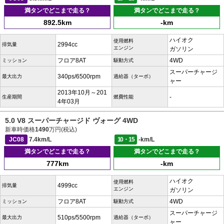
満タンでどこまで走る？
満タンでどこまで走る？
892.5km
-km
ハイオク
使用燃料
2994cc
排気量
エンジン
ガソリン
フロア8AT
4WD
ミッション
駆動方式
スーパーチャージ
340ps/6500rpm
最大出力
過給器（ターボ）
ャー
2013年10月～201
-
生産期間
燃費性能
4年03月
5.0 V8 スーパーチャージド ヴォーグ 4WD
新車時価格
1490
万円(税込)
JC08
7.4km/L
10・15
-km/L
満タンでどこまで走る？
満タンでどこまで走る？
777km
-km
ハイオク
使用燃料
4999cc
排気量
エンジン
ガソリン
フロア8AT
4WD
ミッション
駆動方式
スーパーチャージ
510ps/5500rpm
最大出力
過給器（ターボ）
ャー