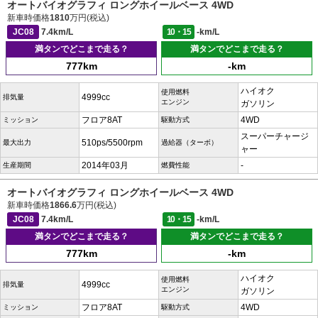
オートバイオグラフィ ロングホイールベース 4WD
新車時価格
1810
万円(税込)
JC08
7.4km/L
10・15
-km/L
満タンでどこまで走る？
満タンでどこまで走る？
777km
-km
ハイオク
使用燃料
4999cc
排気量
エンジン
ガソリン
フロア8AT
4WD
ミッション
駆動方式
スーパーチャージ
510ps/5500rpm
最大出力
過給器（ターボ）
ャー
2014年03月
-
生産期間
燃費性能
オートバイオグラフィ ロングホイールベース 4WD
新車時価格
1866.6
万円(税込)
JC08
7.4km/L
10・15
-km/L
満タンでどこまで走る？
満タンでどこまで走る？
777km
-km
ハイオク
使用燃料
4999cc
排気量
エンジン
ガソリン
フロア8AT
4WD
ミッション
駆動方式