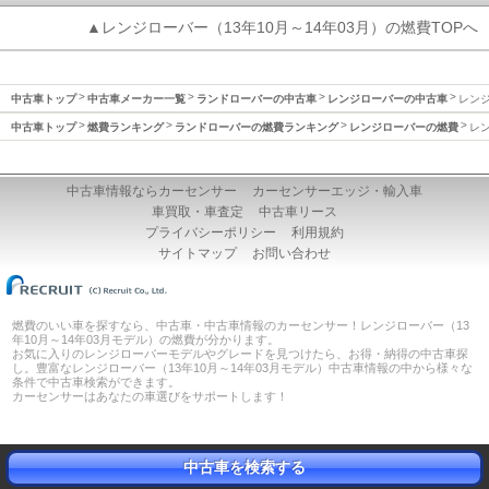
▲レンジローバー（13年10月～14年03月）の燃費TOPへ
中古車トップ
中古車メーカー一覧
ランドローバーの中古車
レンジローバーの中古車
レンジ
中古車トップ
燃費ランキング
ランドローバーの燃費ランキング
レンジローバーの燃費
レン
中古車情報ならカーセンサー
カーセンサーエッジ・輸入車
車買取・車査定
中古車リース
プライバシーポリシー
利用規約
サイトマップ
お問い合わせ
燃費のいい車を探すなら、中古車・中古車情報のカーセンサー！レンジローバー（13
年10月～14年03月モデル）の燃費が分かります。
お気に入りのレンジローバーモデルやグレードを見つけたら、お得・納得の中古車探
し。豊富なレンジローバー（13年10月～14年03月モデル）中古車情報の中から様々な
条件で中古車検索ができます。
カーセンサーはあなたの車選びをサポートします！
中古車を検索する