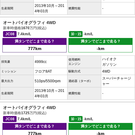
2013年10月～201
-
生産期間
燃費性能
4年03月
オートバイオグラフィ 4WD
新車時価格
1670
万円(税込)
JC08
7.4km/L
10・15
-km/L
満タンでどこまで走る？
満タンでどこまで走る？
777km
-km
ハイオク
使用燃料
4999cc
排気量
エンジン
ガソリン
フロア8AT
4WD
ミッション
駆動方式
スーパーチャージ
510ps/5500rpm
最大出力
過給器（ターボ）
ャー
2013年10月～201
-
生産期間
燃費性能
4年03月
オートバイオグラフィ 4WD
新車時価格
1725
万円(税込)
JC08
7.4km/L
10・15
-km/L
満タンでどこまで走る？
満タンでどこまで走る？
777km
-km