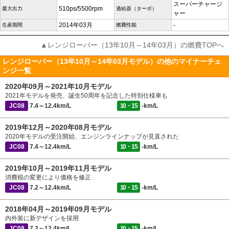
スーパーチャージ
510ps/5500rpm
最大出力
過給器（ターボ）
ャー
2014年03月
-
生産期間
燃費性能
▲レンジローバー（13年10月～14年03月）の燃費TOPへ
レンジローバー（13年10月～14年03月モデル）の他のマイナーチェ
ンジ一覧
2020年09月～2021年10月モデル
2021年モデルを発売、誕生50周年を記念した特別仕様車も
JC08
7.4～12.4km/L
10・15
-km/L
2019年12月～2020年08月モデル
2020年モデルの受注開始、エンジンラインナップが見直された
JC08
7.4～12.4km/L
10・15
-km/L
2019年10月～2019年11月モデル
消費税の変更により価格を修正
JC08
7.2～12.4km/L
10・15
-km/L
2018年04月～2019年09月モデル
内外装に新デザインを採用
JC08
7.2～12.4km/L
10・15
-km/L