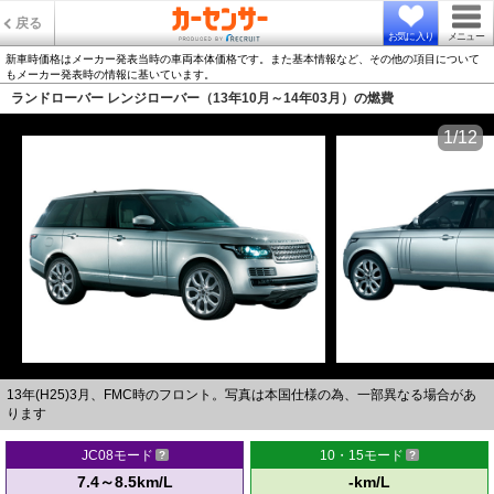
戻る
お気に入り
メニュー
新車時価格はメーカー発表当時の車両本体価格です。また基本情報など、その他の項目について
もメーカー発表時の情報に基いています。
ランドローバー レンジローバー（13年10月～14年03月）の燃費
1/12
13年(H25)3月、FMC時のフロント。写真は本国仕様の為、一部異なる場合があ
ります
JC08モード
10・15モード
7.4～8.5km/L
-km/L