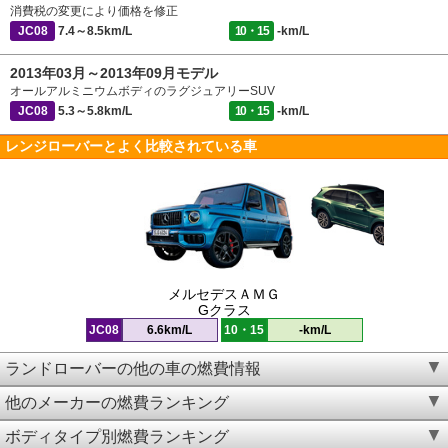
消費税の変更により価格を修正
JC08
7.4～8.5km/L
10・15
-km/L
2013年03月～2013年09月モデル
オールアルミニウムボディのラグジュアリーSUV
JC08
5.3～5.8km/L
10・15
-km/L
レンジローバーとよく比較されている車
メルセデスＡＭＧ
Gクラス
JC08
6.6km/L
10・15
-km/L
ランドローバーの他の車の燃費情報
他のメーカーの燃費ランキング
ボディタイプ別燃費ランキング