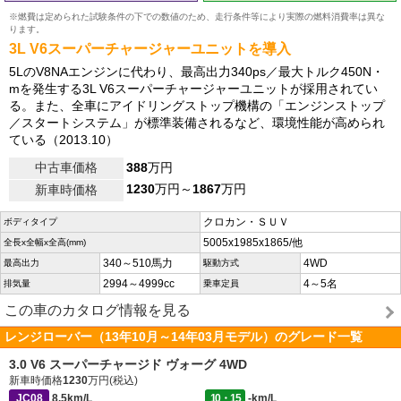
※燃費は定められた試験条件の下での数値のため、走行条件等により実際の燃料消費率は異な
ります。
3L V6スーパーチャージャーユニットを導入
5LのV8NAエンジンに代わり、最高出力340ps／最大トルク450N・
mを発生する3L V6スーパーチャージャーユニットが採用されてい
る。また、全車にアイドリングストップ機構の「エンジンストップ
／スタートシステム」が標準装備されるなど、環境性能が高められ
ている（2013.10）
中古車価格
388
万円
1230
万円～
1867
万円
新車時価格
クロカン・ＳＵＶ
ボディタイプ
5005x1985x1865/他
全長x全幅x全高(mm)
340～510馬力
4WD
最高出力
駆動方式
2994～4999cc
4～5名
排気量
乗車定員
この車のカタログ情報を見る
レンジローバー（13年10月～14年03月モデル）のグレード一覧
3.0 V6 スーパーチャージド ヴォーグ 4WD
新車時価格
1230
万円(税込)
JC08
8.5km/L
10・15
-km/L