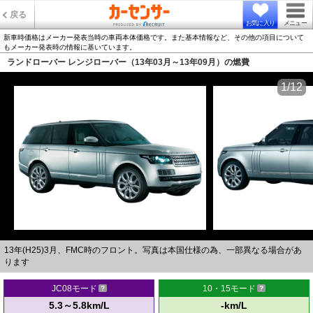
戻る
お気に入り
メニュー
新車時価格はメーカー発表当時の車両本体価格です。また基本情報など、その他の項目について
もメーカー発表時の情報に基いています。
ランドローバー レンジローバー（13年03月～13年09月）の燃費
1/12
13年(H25)3月、FMC時のフロント。写真は本国仕様の為、一部異なる場合があ
ります
JC08モード
10・15モード
5.3～5.8km/L
-km/L