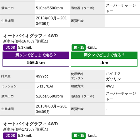
スーパーチャージ
510ps/6500rpm
最大出力
過給器（ターボ）
ャー
2013年03月～201
-
生産期間
燃費性能
3年09月
オートバイオグラフィ 4WD
新車時価格
1670
万円(税込)
JC08
5.3km/L
10・15
-km/L
満タンでどこまで走る？
満タンでどこまで走る？
556.5km
-km
ハイオク
使用燃料
4999cc
排気量
エンジン
ガソリン
フロア8AT
4WD
ミッション
駆動方式
スーパーチャージ
510ps/6500rpm
最大出力
過給器（ターボ）
ャー
2013年03月～201
-
生産期間
燃費性能
3年09月
オートバイオグラフィ 4WD
新車時価格
1725
万円(税込)
JC08
5.3km/L
10・15
-km/L