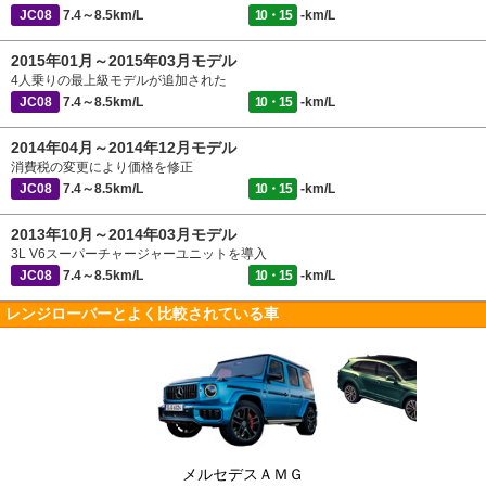
JC08
7.4～8.5km/L
10・15
-km/L
2015年01月～2015年03月モデル
4人乗りの最上級モデルが追加された
JC08
7.4～8.5km/L
10・15
-km/L
2014年04月～2014年12月モデル
消費税の変更により価格を修正
JC08
7.4～8.5km/L
10・15
-km/L
2013年10月～2014年03月モデル
3L V6スーパーチャージャーユニットを導入
JC08
7.4～8.5km/L
10・15
-km/L
レンジローバーとよく比較されている車
メルセデスＡＭＧ