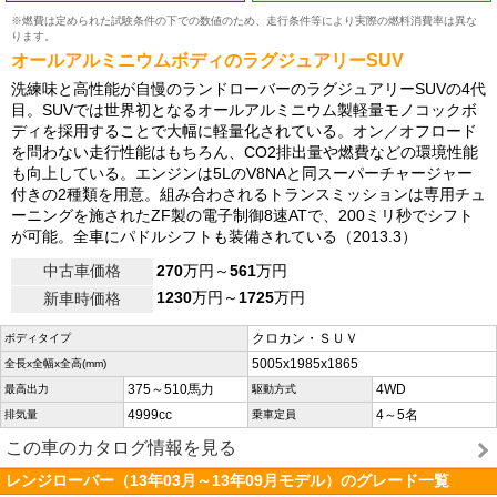
※燃費は定められた試験条件の下での数値のため、走行条件等により実際の燃料消費率は異な
ります。
オールアルミニウムボディのラグジュアリーSUV
洗練味と高性能が自慢のランドローバーのラグジュアリーSUVの4代
目。SUVでは世界初となるオールアルミニウム製軽量モノコックボ
ディを採用することで大幅に軽量化されている。オン／オフロード
を問わない走行性能はもちろん、CO2排出量や燃費などの環境性能
も向上している。エンジンは5LのV8NAと同スーパーチャージャー
付きの2種類を用意。組み合わされるトランスミッションは専用チュ
ーニングを施されたZF製の電子制御8速ATで、200ミリ秒でシフト
が可能。全車にパドルシフトも装備されている（2013.3）
中古車価格
270
万円～
561
万円
1230
万円～
1725
万円
新車時価格
クロカン・ＳＵＶ
ボディタイプ
5005x1985x1865
全長x全幅x全高(mm)
375～510馬力
4WD
最高出力
駆動方式
4999cc
4～5名
排気量
乗車定員
この車のカタログ情報を見る
レンジローバー（13年03月～13年09月モデル）のグレード一覧