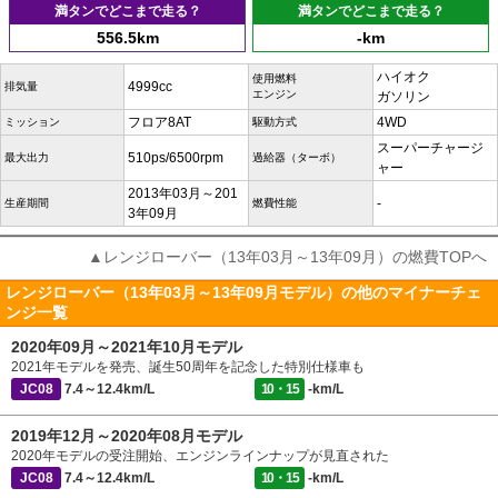
満タンでどこまで走る？
満タンでどこまで走る？
556.5km
-km
ハイオク
使用燃料
4999cc
排気量
エンジン
ガソリン
フロア8AT
4WD
ミッション
駆動方式
スーパーチャージ
510ps/6500rpm
最大出力
過給器（ターボ）
ャー
2013年03月～201
-
生産期間
燃費性能
3年09月
▲レンジローバー（13年03月～13年09月）の燃費TOPへ
レンジローバー（13年03月～13年09月モデル）の他のマイナーチェ
ンジ一覧
2020年09月～2021年10月モデル
2021年モデルを発売、誕生50周年を記念した特別仕様車も
JC08
7.4～12.4km/L
10・15
-km/L
2019年12月～2020年08月モデル
2020年モデルの受注開始、エンジンラインナップが見直された
JC08
7.4～12.4km/L
10・15
-km/L