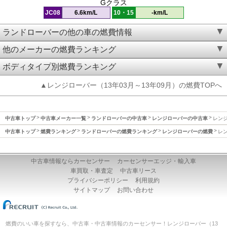
Gクラス
JC08
6.6km/L
10・15
-km/L
ランドローバーの他の車の燃費情報
他のメーカーの燃費ランキング
ボディタイプ別燃費ランキング
▲レンジローバー（13年03月～13年09月）の燃費TOPへ
中古車トップ
中古車メーカー一覧
ランドローバーの中古車
レンジローバーの中古車
レンジ
中古車トップ
燃費ランキング
ランドローバーの燃費ランキング
レンジローバーの燃費
レン
中古車情報ならカーセンサー
カーセンサーエッジ・輸入車
車買取・車査定
中古車リース
プライバシーポリシー
利用規約
サイトマップ
お問い合わせ
燃費のいい車を探すなら、中古車・中古車情報のカーセンサー！レンジローバー（13