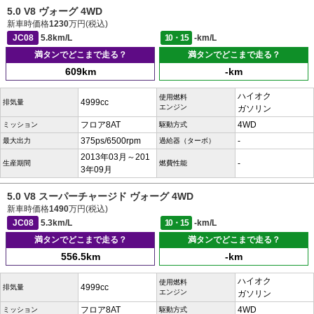
5.0 V8 ヴォーグ 4WD
新車時価格
1230
万円(税込)
JC08
5.8km/L
10・15
-km/L
満タンでどこまで走る？
満タンでどこまで走る？
609km
-km
ハイオク
使用燃料
4999cc
排気量
エンジン
ガソリン
フロア8AT
4WD
ミッション
駆動方式
375ps/6500rpm
-
最大出力
過給器（ターボ）
2013年03月～201
-
生産期間
燃費性能
3年09月
5.0 V8 スーパーチャージド ヴォーグ 4WD
新車時価格
1490
万円(税込)
JC08
5.3km/L
10・15
-km/L
満タンでどこまで走る？
満タンでどこまで走る？
556.5km
-km
ハイオク
使用燃料
4999cc
排気量
エンジン
ガソリン
フロア8AT
4WD
ミッション
駆動方式