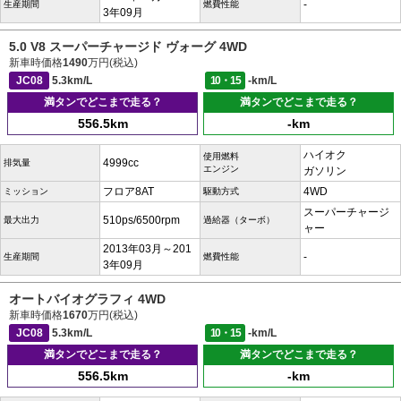
-
生産期間
燃費性能
3年09月
5.0 V8 スーパーチャージド ヴォーグ 4WD
新車時価格
1490
万円(税込)
JC08
5.3km/L
10・15
-km/L
満タンでどこまで走る？
満タンでどこまで走る？
556.5km
-km
ハイオク
使用燃料
4999cc
排気量
エンジン
ガソリン
フロア8AT
4WD
ミッション
駆動方式
スーパーチャージ
510ps/6500rpm
最大出力
過給器（ターボ）
ャー
2013年03月～201
-
生産期間
燃費性能
3年09月
オートバイオグラフィ 4WD
新車時価格
1670
万円(税込)
JC08
5.3km/L
10・15
-km/L
満タンでどこまで走る？
満タンでどこまで走る？
556.5km
-km