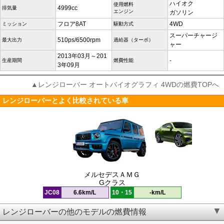
ハイオク
使用燃料
4999cc
排気量
エンジン
ガソリン
フロア8AT
4WD
ミッション
駆動方式
スーパーチャージ
510ps/6500rpm
最大出力
過給器（ターボ）
ャー
2013年03月～201
-
生産期間
燃費性能
3年09月
▲レンジローバー オートバイオグラフィ 4WDの燃費TOPへ
レンジローバーとよく比較されている車
メルセデスＡＭＧ
Gクラス
JC08
6.6km/L
10・15
-km/L
レンジローバーの他のモデルの燃費情報