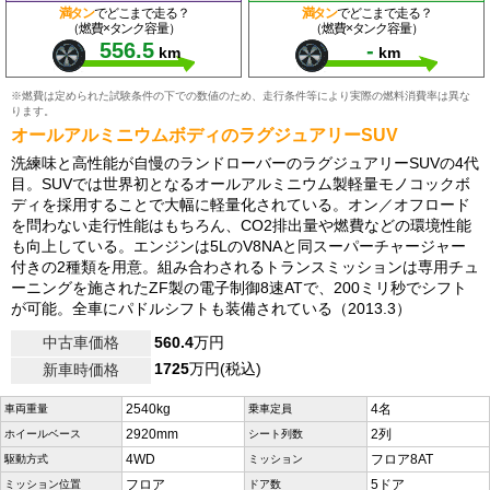
満タン
でどこまで走る？
満タン
でどこまで走る？
（燃費×タンク容量）
（燃費×タンク容量）
556.5
-
km
km
※燃費は定められた試験条件の下での数値のため、走行条件等により実際の燃料消費率は異な
ります。
オールアルミニウムボディのラグジュアリーSUV
洗練味と高性能が自慢のランドローバーのラグジュアリーSUVの4代
目。SUVでは世界初となるオールアルミニウム製軽量モノコックボ
ディを採用することで大幅に軽量化されている。オン／オフロード
を問わない走行性能はもちろん、CO2排出量や燃費などの環境性能
も向上している。エンジンは5LのV8NAと同スーパーチャージャー
付きの2種類を用意。組み合わされるトランスミッションは専用チュ
ーニングを施されたZF製の電子制御8速ATで、200ミリ秒でシフト
が可能。全車にパドルシフトも装備されている（2013.3）
中古車価格
560.4
万円
1725
万円(税込)
新車時価格
2540kg
4名
車両重量
乗車定員
2920mm
2列
ホイールベース
シート列数
4WD
フロア8AT
駆動方式
ミッション
フロア
5ドア
ミッション位置
ドア数