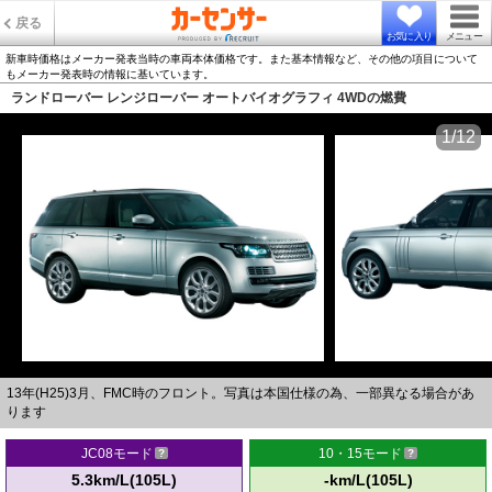
戻る
お気に入り
メニュー
新車時価格はメーカー発表当時の車両本体価格です。また基本情報など、その他の項目について
もメーカー発表時の情報に基いています。
ランドローバー レンジローバー オートバイオグラフィ 4WDの燃費
1/12
13年(H25)3月、FMC時のフロント。写真は本国仕様の為、一部異なる場合があ
ります
JC08モード
10・15モード
5.3km/L(105L)
-km/L(105L)