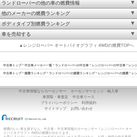
ランドローバーの他の車の燃費情報
他のメーカーの燃費ランキング
ボディタイプ別燃費ランキング
車を売却する
▲レンジローバー オートバイオグラフィ 4WDの燃費TOPへ
中古車トップ
中古車メーカー一覧
ランドローバーの中古車
レンジローバーの中古車
レンジ
中古車トップ
燃費ランキング
ランドローバーの燃費ランキング
レンジローバーの燃費
レン
中古車情報ならカーセンサー
カーセンサーエッジ・輸入車
車買取・車査定
中古車リース
プライバシーポリシー
利用規約
サイトマップ
お問い合わせ
燃費のいい車を探すなら、中古車・中古車情報のカーセンサー！レンジローバー オー
トバイオグラフィ 4WDの燃費が分かります。
お気に入りのレンジローバーモデルやグレードを見つけたら、お得・納得の中古車探