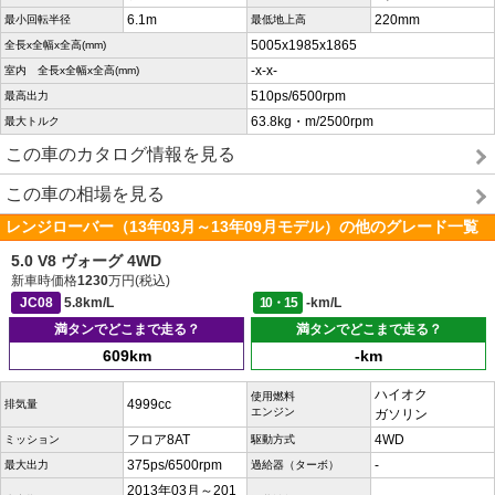
6.1m
220mm
最小回転半径
最低地上高
5005x1985x1865
全長x全幅x全高(mm)
-x-x-
室内 全長x全幅x全高(mm)
510ps/6500rpm
最高出力
63.8kg・m/2500rpm
最大トルク
この車のカタログ情報を見る
この車の相場を見る
レンジローバー（13年03月～13年09月モデル）の他のグレード一覧
5.0 V8 ヴォーグ 4WD
新車時価格
1230
万円(税込)
JC08
5.8km/L
10・15
-km/L
満タンでどこまで走る？
満タンでどこまで走る？
609km
-km
ハイオク
使用燃料
4999cc
排気量
エンジン
ガソリン
フロア8AT
4WD
ミッション
駆動方式
375ps/6500rpm
-
最大出力
過給器（ターボ）
2013年03月～201