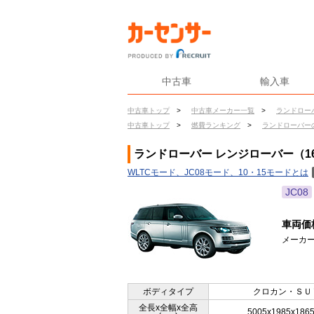
中古車
輸入車
中古車トップ
>
中古車メーカー一覧
>
ランドロー
中古車トップ
>
燃費ランキング
>
ランドローバー
ランドローバー レンジローバー（16
WLTCモード、JC08モード、10・15モードとは
JC08
車両価
メーカー
ボディタイプ
クロカン・ＳＵ
全長x全幅x全高
5005x1985x186