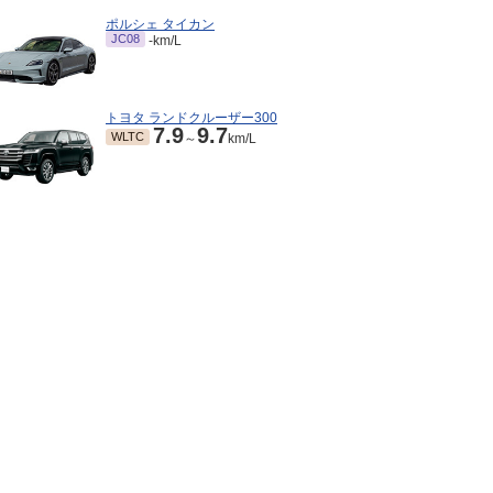
ポルシェ タイカン
JC08
-km/L
トヨタ ランドクルーザー300
7.9
9.7
WLTC
～
km/L