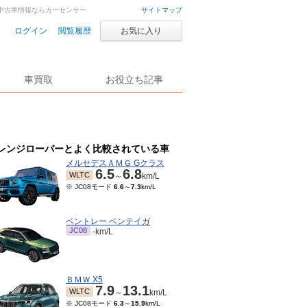
車・中古車情報ならカーセンサー
サイトマップ
ログイン
閲覧履歴
お気に入り
車買取
お役立ち記事
レンジローバーとよく比較されている車
メルセデスＡＭＧ Gクラス
6.5
6.8
WLTC
～
km/L
※ JC08モード
6.6
～
7.3
km/L
ベントレー ベンテイガ
JC08
-km/L
ＢＭＷ X5
7.9
13.1
WLTC
～
km/L
※ JC08モード
6.3
～
15.9
km/L