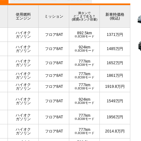
満タンで
使用燃料
新車時価格
ミッション
どこまで走る？
エンジン
(税込)
(燃費xタンク容量)
ハイオク
892.5km
フロア8AT
1371
万円
ガソリン
※JC08モード
ハイオク
924km
フロア8AT
1485
万円
ガソリン
※JC08モード
ハイオク
777km
フロア8AT
1652
万円
ガソリン
※JC08モード
ハイオク
777km
フロア8AT
1861
万円
ガソリン
※JC08モード
ハイオク
777km
フロア8AT
1919.8
万円
ガソリン
※JC08モード
ハイオク
924km
フロア8AT
1549
万円
ガソリン
※JC08モード
ハイオク
777km
フロア8AT
1956
万円
ガソリン
※JC08モード
ハイオク
777km
フロア8AT
2014.8
万円
ガソリン
※JC08モード