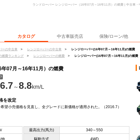
ランドローバー レンジローバー（16年07月～16年11月）の燃費 | 中古
カタログ
中古車販売店
保険/ローン/他
バーの中古車
>
レンジローバーの中古車
>
レンジローバー(16年07月～16年11月)の燃費
の燃費ランキング
>
レンジローバーの燃費
>
レンジローバー(16年07月～16年11月)の燃費
年07月～16年11月）の燃費
？
6.7
8.8
～
km/L
格を改定
希望小売価格を見直し、全グレードに新価格が適用された。（2016.7）
Ｖ
最高出力(馬力)
340～550
5/他
駆動方式
4WD