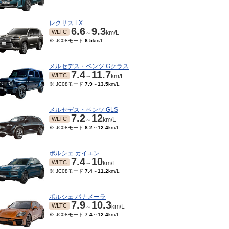
レクサス LX
6.6
9.3
WLTC
～
km/L
※ JC08モード
6.5
km/L
メルセデス・ベンツ Gクラス
7.4
11.7
WLTC
～
km/L
※ JC08モード
7.9
～
13.5
km/L
メルセデス・ベンツ GLS
7.2
12
WLTC
～
km/L
※ JC08モード
8.2
～
12.4
km/L
12～2018/03
2015/10～2016/06
2015/04～2015/09
201
.7
12.4
6.7
8.8
7.4
8.5
JC08
JC08
JC0
～
km/L
～
km/L
～
km/L
ポルシェ カイエン
7.4
10
WLTC
～
km/L
※ JC08モード
7.4
～
11.2
km/L
ポルシェ パナメーラ
7.9
10.3
WLTC
～
km/L
※ JC08モード
7.4
～
12.4
km/L