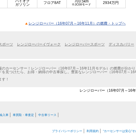
ハイオク
703.5km
フロア8AT
2934
万円
ガソリン
※JC08モード
レンジローバー（16年07月～16年11月）の燃費・トップヘ
スポーツ
レンジローバーイヴォーク
レンジローバースポーツ
ディスカバリー
のカーセンサー！レンジローバー（16年07月～16年11月モデル）の燃費が分かり
を見つけたら、お得・納得の中古車探し。豊富なレンジローバー（16年07月～16
ます！
レンジローバー（16年07月～16年
輸入車
車買取・車査定
中古車リース
プライバシーポリシー
利用規約
“カーセンサーは安心”そ