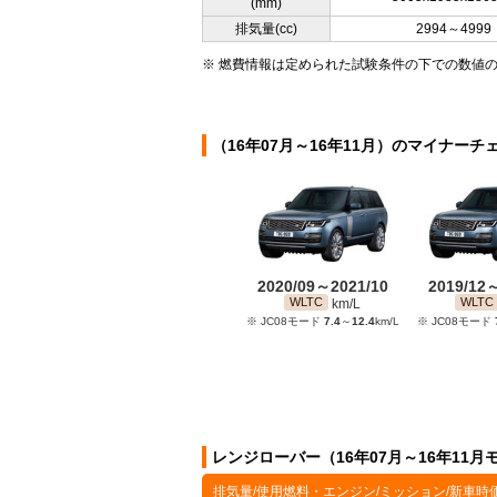
(mm)
排気量(cc)
2994～4999
※ 燃費情報は定められた試験条件の下での数値
（16年07月～16年11月）のマイナーチ
2020/09～2021/10
2019/12
WLTC
WLTC
km/L
※ JC08モード
7.4
～
12.4
km/L
※ JC08モード
レンジローバー（16年07月～16年11
排気量/使用燃料・エンジン/ミッション/新車時