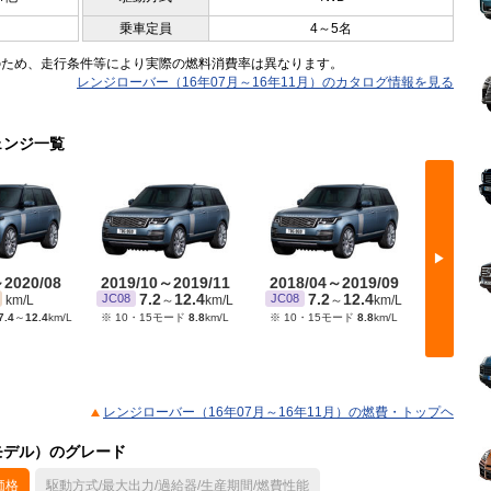
乗車定員
4～5名
のため、走行条件等により実際の燃料消費率は異なります。
レンジローバー（16年07月～16年11月）のカタログ情報を見る
ェンジ一覧
▶
～2020/08
2019/10～2019/11
2018/04～2019/09
2016/
7.2
12.4
7.2
12.4
6
JC08
JC08
JC08
km/L
～
km/L
～
km/L
7.4
～
12.4
km/L
※ 10・15モード
8.8
km/L
※ 10・15モード
8.8
km/L
レンジローバー（16年07月～16年11月）の燃費・トップヘ
月モデル）のグレード
価格
駆動方式/最大出力/過給器/生産期間/燃費性能