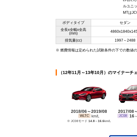
ルユニッ
MTはJC
ボディタイプ
セダン
全長x全幅x全高
4860x1840x14
(mm)
排気量(cc)
1997～2488
※ 燃費情報は定められた試験条件の下での数値
（12年11月～13年10月）のマイナーチ
2018/06～2019/08
2017/08
16
WLTC
JC08
km/L
※ JC08モード
14.8
～
16.6
km/L