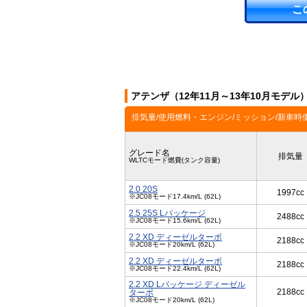
こ
アテンザ（12年11月～13年10月モデル
排気量/使用燃料・エンジン/ミッション/新車時
グレード名
排気量
WLTCモード燃費(タンク容量)
2.0 20S
1997cc
※JC08モード17.4km/L (62L)
2.5 25S Lパッケージ
2488cc
※JC08モード15.6km/L (62L)
2.2 XD ディーゼルターボ
2188cc
※JC08モード20km/L (62L)
2.2 XD ディーゼルターボ
2188cc
※JC08モード22.4km/L (62L)
2.2 XD Lパッケージ ディーゼル
2188cc
ターボ
※JC08モード20km/L (62L)