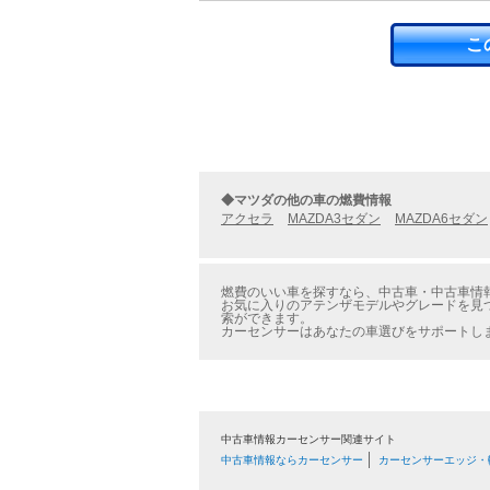
こ
◆マツダの他の車の燃費情報
アクセラ
MAZDA3セダン
MAZDA6セダン
燃費のいい車を探すなら、中古車・中古車情報
お気に入りのアテンザモデルやグレードを見つ
索ができます。
カーセンサーはあなたの車選びをサポートし
中古車情報カーセンサー関連サイト
中古車情報ならカーセンサー
カーセンサーエッジ・