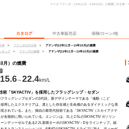
マツダ アテンザ（12年11月～13年10月）の燃費 | 中古
カタログ
中古車販売店
保険/ローン/他
古車
>
アテンザの中古車
>
アテンザ(12年11月～13年10月)の燃費
ンキング
>
アテンザの燃費
>
アテンザ(12年11月～13年10月)の燃費
10月）の燃費
？
15.6
22.4
～
km/L
技術「SKYACTIV」を採用したフラッグシップ・セダン
のフラッグシップセダンの3代目。新デザインテーマである「魂動（こど
を採用したエクステリアは、凛とした存在感と生命感のあるダイナミックな美
現されている。また、独自の新世代技術である「SKYACTIV（スカイアクテ
が全面的に用いられている。エンジンは、2Lと2.5LのSKYACTIV ガソリン
ーンディーゼルである2.2L直噴ターボのSKYACTIV－Dをラインナップ。組
れるトランスミッションは、6速ATのSKYACTIV ドライブに加え、ディーゼ