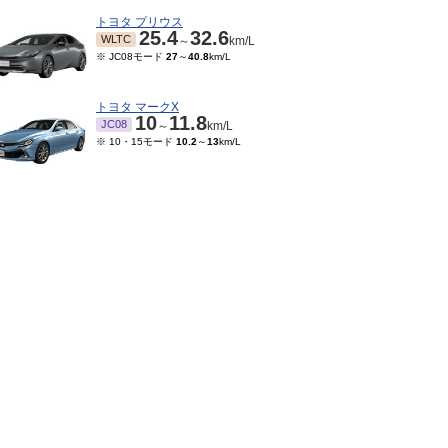
トヨタ プリウス
25.4
32.6
WLTC
～
km/L
※ JC08モード
27
～
40.8
km/L
トヨタ マークX
10
11.8
JC08
～
km/L
※ 10・15モード
10.2
～
13
km/L