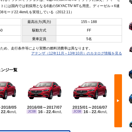
トには国内では初採用となる6速のSKYACTIV MTも用意。ディーゼル＋6速
08モード22.4km/Lを実現している（2012.11）
最高出力(馬力)
155～188
50
駆動方式
FF
乗車定員
5名
のため、走行条件等により実際の燃料消費率は異なります。
アテンザ（12年11月～13年10月）のカタログ情報を見る
ェンジ一覧
▶
～2018/05
2016/08～2017/07
2015/01～2016/07
2014/
22.4
16
22.4
16
22.4
JC08
JC08
JC08
～
km/L
～
km/L
～
km/L