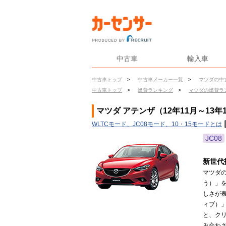
中古車
輸入車
中古車トップ
>
中古車メーカー一覧
>
マツダの中
中古車トップ
>
燃費ランキング
>
マツダの燃費ラ
マツダ アテンザ（12年11月～13年
WLTCモード、JC08モード、10・15モードとは
JC08
新世代
マツダ
う）」
しさが表
ィブ）」
と、クリ
み合わさ