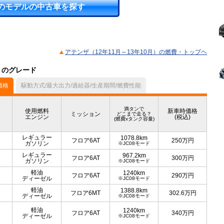
のモデルの中古車を探す
アテンザ（12年11月～13年10月）の燃費・トップヘ
）のグレード
価格
駆動方式/最大出力/過給器/生産期間/燃費性能
満タンで
使用燃料
新車時価格
ミッション
どこまで走る？
エンジン
(税込)
(燃費xタンク容量)
レギュラー
1078.8km
フロア6AT
250
万円
ガソリン
※JC08モード
レギュラー
967.2km
フロア6AT
300
万円
ガソリン
※JC08モード
軽油
1240km
フロア6AT
290
万円
ディーゼル
※JC08モード
軽油
1388.8km
フロア6MT
302.6
万円
ディーゼル
※JC08モード
軽油
1240km
フロア6AT
340
万円
ディーゼル
※JC08モード