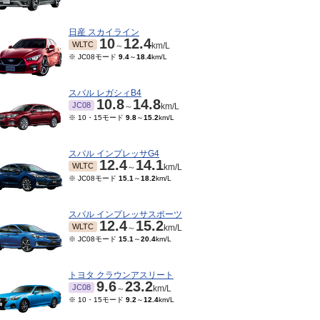
日産 スカイライン
10
12.4
WLTC
～
km/L
※ JC08モード
9.4
～
18.4
km/L
スバル レガシィB4
10.8
14.8
JC08
～
km/L
※ 10・15モード
9.8
～
15.2
km/L
スバル インプレッサG4
12.4
14.1
WLTC
～
km/L
※ JC08モード
15.1
～
18.2
km/L
スバル インプレッサスポーツ
12.4
15.2
WLTC
～
km/L
※ JC08モード
15.1
～
20.4
km/L
04～2014/12
2013/11～2014/03
16
22.4
16
22.4
JC08
～
km/L
～
km/L
トヨタ クラウンアスリート
9.6
23.2
JC08
～
km/L
※ 10・15モード
9.2
～
12.4
km/L