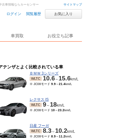
車・中古車情報ならカーセンサー
サイトマップ
ログイン
閲覧履歴
お気に入り
車買取
お役立ち記事
アテンザとよく比較されている車
ＢＭＷ 3シリーズ
10.6
15.6
WLTC
～
km/L
※ JC08モード
9.9
～
21.4
km/L
レクサス IS
9
18
WLTC
～
km/L
※ JC08モード
10
～
23.2
km/L
日産 フーガ
8.3
10.2
WLTC
～
km/L
※ JC08モード
8.9
～
11.2
km/L