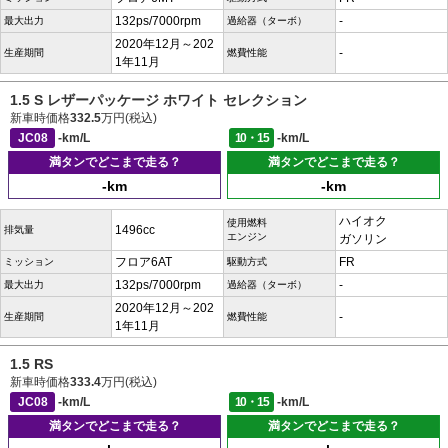
132ps/7000rpm
-
最大出力
過給器（ターボ）
2020年12月～202
-
生産期間
燃費性能
1年11月
1.5 S レザーパッケージ ホワイト セレクション
新車時価格
332.5
万円(税込)
JC08
-km/L
10・15
-km/L
満タンでどこまで走る？
満タンでどこまで走る？
-km
-km
ハイオク
使用燃料
1496cc
排気量
エンジン
ガソリン
フロア6AT
FR
ミッション
駆動方式
132ps/7000rpm
-
最大出力
過給器（ターボ）
2020年12月～202
-
生産期間
燃費性能
1年11月
1.5 RS
新車時価格
333.4
万円(税込)
JC08
-km/L
10・15
-km/L
満タンでどこまで走る？
満タンでどこまで走る？