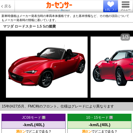
戻る
お気に入り
メニュー
新車時価格はメーカー発表当時の車両本体価格です。また基本情報など、その他の項目について
もメーカー発表時の情報に基いています。
マツダ ロードスター 1.5 Sの燃費
1/3
15年(H27)5月、FMC時のフロント。仕様はグレードにより異なります
JC08モード
10・15モード
-km/L(40L)
-km/L(40L)
満タン
でどこまで走る？
満タン
でどこまで走る？