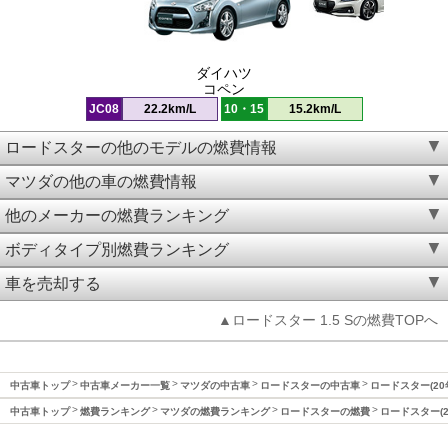
ダイハツ
コペン
JC08
22.2km/L
10・15
15.2km/L
ロードスターの他のモデルの燃費情報
マツダの他の車の燃費情報
他のメーカーの燃費ランキング
ボディタイプ別燃費ランキング
車を売却する
▲ロードスター 1.5 Sの燃費TOPへ
中古車トップ
中古車メーカー一覧
マツダの中古車
ロードスターの中古車
ロードスター(20
中古車トップ
燃費ランキング
マツダの燃費ランキング
ロードスターの燃費
ロードスター(2