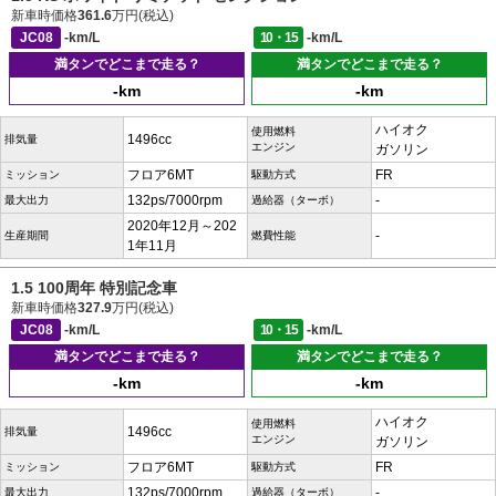
新車時価格
361.6
万円(税込)
JC08
-km/L
10・15
-km/L
満タンでどこまで走る？
満タンでどこまで走る？
-km
-km
ハイオク
使用燃料
1496cc
排気量
エンジン
ガソリン
フロア6MT
FR
ミッション
駆動方式
132ps/7000rpm
-
最大出力
過給器（ターボ）
2020年12月～202
-
生産期間
燃費性能
1年11月
1.5 100周年 特別記念車
新車時価格
327.9
万円(税込)
JC08
-km/L
10・15
-km/L
満タンでどこまで走る？
満タンでどこまで走る？
-km
-km
ハイオク
使用燃料
1496cc
排気量
エンジン
ガソリン
フロア6MT
FR
ミッション
駆動方式
132ps/7000rpm
-
最大出力
過給器（ターボ）