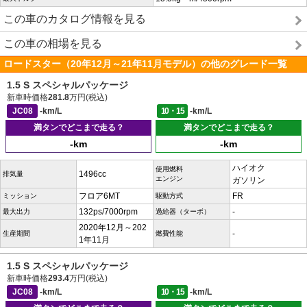
この車のカタログ情報を見る
この車の相場を見る
ロードスター（20年12月～21年11月モデル）の他のグレード一覧
1.5 S スペシャルパッケージ
新車時価格
281.8
万円(税込)
JC08
-km/L
10・15
-km/L
満タンでどこまで走る？
満タンでどこまで走る？
-km
-km
ハイオク
使用燃料
1496cc
排気量
エンジン
ガソリン
フロア6MT
FR
ミッション
駆動方式
132ps/7000rpm
-
最大出力
過給器（ターボ）
2020年12月～202
-
生産期間
燃費性能
1年11月
1.5 S スペシャルパッケージ
新車時価格
293.4
万円(税込)
JC08
-km/L
10・15
-km/L