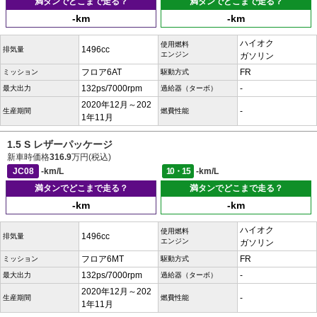
満タンでどこまで走る？
満タンでどこまで走る？
-km
-km
ハイオク
使用燃料
1496cc
排気量
エンジン
ガソリン
フロア6AT
FR
ミッション
駆動方式
132ps/7000rpm
-
最大出力
過給器（ターボ）
2020年12月～202
-
生産期間
燃費性能
1年11月
1.5 S レザーパッケージ
新車時価格
316.9
万円(税込)
JC08
-km/L
10・15
-km/L
満タンでどこまで走る？
満タンでどこまで走る？
-km
-km
ハイオク
使用燃料
1496cc
排気量
エンジン
ガソリン
フロア6MT
FR
ミッション
駆動方式
132ps/7000rpm
-
最大出力
過給器（ターボ）
2020年12月～202
-
生産期間
燃費性能
1年11月