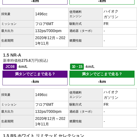
-km
-km
ハイオク
使用燃料
1496cc
排気量
エンジン
ガソリン
フロア6MT
FR
ミッション
駆動方式
132ps/7000rpm
-
最大出力
過給器（ターボ）
2020年12月～202
-
生産期間
燃費性能
1年11月
1.5 NR-A
新車時価格
275.6
万円(税込)
JC08
-km/L
10・15
-km/L
満タンでどこまで走る？
満タンでどこまで走る？
-km
-km
ハイオク
使用燃料
1496cc
排気量
エンジン
ガソリン
フロア6MT
FR
ミッション
駆動方式
132ps/7000rpm
-
最大出力
過給器（ターボ）
2020年12月～202
-
生産期間
燃費性能
1年11月
1.5 RS ホワイト リミテッド セレクション