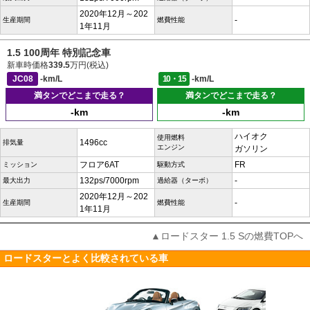
2020年12月～202
-
生産期間
燃費性能
1年11月
1.5 100周年 特別記念車
新車時価格
339.5
万円(税込)
JC08
-km/L
10・15
-km/L
満タンでどこまで走る？
満タンでどこまで走る？
-km
-km
ハイオク
使用燃料
1496cc
排気量
エンジン
ガソリン
フロア6AT
FR
ミッション
駆動方式
132ps/7000rpm
-
最大出力
過給器（ターボ）
2020年12月～202
-
生産期間
燃費性能
1年11月
▲ロードスター 1.5 Sの燃費TOPへ
ロードスターとよく比較されている車