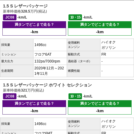
1.5 S レザーパッケージ
新車時価格
328.5
万円(税込)
JC08
-km/L
10・15
-km/L
満タンでどこまで走る？
満タンでどこまで走る？
-km
-km
ハイオク
使用燃料
1496cc
排気量
エンジン
ガソリン
フロア6AT
FR
ミッション
駆動方式
132ps/7000rpm
-
最大出力
過給器（ターボ）
2020年12月～202
-
生産期間
燃費性能
1年11月
1.5 S レザーパッケージ ホワイト セレクション
新車時価格
321
万円(税込)
JC08
-km/L
10・15
-km/L
満タンでどこまで走る？
満タンでどこまで走る？
-km
-km
ハイオク
使用燃料
1496cc
排気量
エンジン
ガソリン
フロア6MT
FR
ミッション
駆動方式