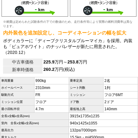
（燃費×タンク容量）
（燃費×タンク容量）
-
-
km
km
※燃費は定められた試験条件の下での数値のため、走行条件等により実際の燃料消費率は異な
ります。
内外装色を追加設定し、コーディネーションの幅を拡大
ボディカラーに「ディープクリスタルブルーマイカ」を採用。内装
も「ピュアホワイト」のナッパレザーが新たに用意された。
（2020.12）
中古車価格
225.9
万円～
253.8
万円
260.2
万円(税込)
新車時価格
990kg
2名
車両重量
乗車定員
2310mm
1列
ホイールベース
シート列数
FR
フロア6MT
駆動方式
ミッション
フロア
2ドア
ミッション位置
ドア数
4.7m
140mm
最小回転半径
最低地上高
3915x1735x1235
全長x全幅x全高(mm)
940x1425x1055
室内 全長x全幅x全高(mm)
132ps/7000rpm
最高出力
15.5kg・m/4500rpm
最大トルク