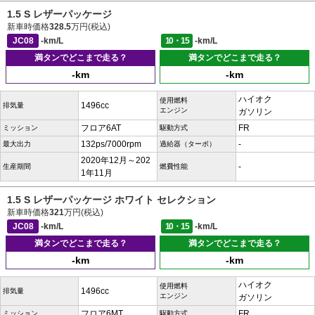
1.5 S レザーパッケージ
新車時価格
328.5
万円(税込)
JC08
-km/L
10・15
-km/L
満タンでどこまで走る？
満タンでどこまで走る？
-km
-km
ハイオク
使用燃料
1496cc
排気量
エンジン
ガソリン
フロア6AT
FR
ミッション
駆動方式
132ps/7000rpm
-
最大出力
過給器（ターボ）
2020年12月～202
-
生産期間
燃費性能
1年11月
1.5 S レザーパッケージ ホワイト セレクション
新車時価格
321
万円(税込)
JC08
-km/L
10・15
-km/L
満タンでどこまで走る？
満タンでどこまで走る？
-km
-km
ハイオク
使用燃料
1496cc
排気量
エンジン
ガソリン
フロア6MT
FR
ミッション
駆動方式