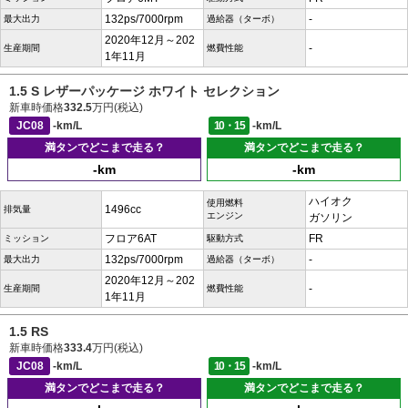
132ps/7000rpm
-
最大出力
過給器（ターボ）
2020年12月～202
-
生産期間
燃費性能
1年11月
1.5 S レザーパッケージ ホワイト セレクション
新車時価格
332.5
万円(税込)
JC08
-km/L
10・15
-km/L
満タンでどこまで走る？
満タンでどこまで走る？
-km
-km
ハイオク
使用燃料
1496cc
排気量
エンジン
ガソリン
フロア6AT
FR
ミッション
駆動方式
132ps/7000rpm
-
最大出力
過給器（ターボ）
2020年12月～202
-
生産期間
燃費性能
1年11月
1.5 RS
新車時価格
333.4
万円(税込)
JC08
-km/L
10・15
-km/L
満タンでどこまで走る？
満タンでどこまで走る？