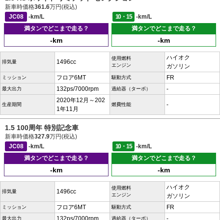
新車時価格
361.6
万円(税込)
JC08
-km/L
10・15
-km/L
満タンでどこまで走る？
満タンでどこまで走る？
-km
-km
ハイオク
使用燃料
1496cc
排気量
エンジン
ガソリン
フロア6MT
FR
ミッション
駆動方式
132ps/7000rpm
-
最大出力
過給器（ターボ）
2020年12月～202
-
生産期間
燃費性能
1年11月
1.5 100周年 特別記念車
新車時価格
327.9
万円(税込)
JC08
-km/L
10・15
-km/L
満タンでどこまで走る？
満タンでどこまで走る？
-km
-km
ハイオク
使用燃料
1496cc
排気量
エンジン
ガソリン
フロア6MT
FR
ミッション
駆動方式
132ps/7000rpm
-
最大出力
過給器（ターボ）