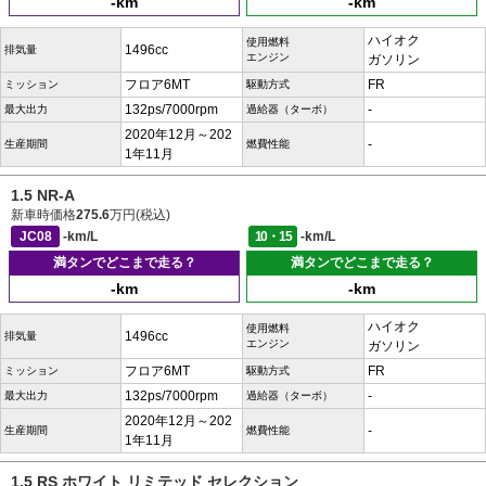
-km
-km
ハイオク
使用燃料
1496cc
排気量
エンジン
ガソリン
フロア6MT
FR
ミッション
駆動方式
132ps/7000rpm
-
最大出力
過給器（ターボ）
2020年12月～202
-
生産期間
燃費性能
1年11月
1.5 NR-A
新車時価格
275.6
万円(税込)
JC08
-km/L
10・15
-km/L
満タンでどこまで走る？
満タンでどこまで走る？
-km
-km
ハイオク
使用燃料
1496cc
排気量
エンジン
ガソリン
フロア6MT
FR
ミッション
駆動方式
132ps/7000rpm
-
最大出力
過給器（ターボ）
2020年12月～202
-
生産期間
燃費性能
1年11月
1.5 RS ホワイト リミテッド セレクション