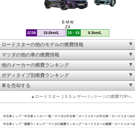
ＢＭＷ
Z4
JC08
10.0km/L
10・15
9.3km/L
ロードスターの他のモデルの燃費情報
マツダの他の車の燃費情報
他のメーカーの燃費ランキング
ボディタイプ別燃費ランキング
車を売却する
▲ロードスター 1.5 S レザーパッケージの燃費TOPへ
中古車トップ
中古車メーカー一覧
マツダの中古車
ロードスターの中古車
ロードスター(20
中古車トップ
燃費ランキング
マツダの燃費ランキング
ロードスターの燃費
ロードスター(2