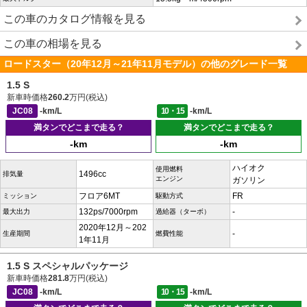
この車のカタログ情報を見る
この車の相場を見る
ロードスター（20年12月～21年11月モデル）の他のグレード一覧
1.5 S
新車時価格
260.2
万円(税込)
JC08
-km/L
10・15
-km/L
満タンでどこまで走る？
満タンでどこまで走る？
-km
-km
ハイオク
使用燃料
1496cc
排気量
エンジン
ガソリン
フロア6MT
FR
ミッション
駆動方式
132ps/7000rpm
-
最大出力
過給器（ターボ）
2020年12月～202
-
生産期間
燃費性能
1年11月
1.5 S スペシャルパッケージ
新車時価格
281.8
万円(税込)
JC08
-km/L
10・15
-km/L