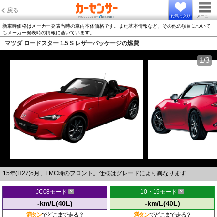
戻る
お気に入り
メニュー
新車時価格はメーカー発表当時の車両本体価格です。また基本情報など、その他の項目について
もメーカー発表時の情報に基いています。
マツダ ロードスター 1.5 S レザーパッケージの燃費
1/3
15年(H27)5月、FMC時のフロント。仕様はグレードにより異なります
JC08モード
10・15モード
-km/L(40L)
-km/L(40L)
満タン
でどこまで走る？
満タン
でどこまで走る？