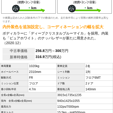
（燃費×タンク容量）
（燃費×タンク容量）
-
-
km
km
※燃費は定められた試験条件の下での数値のため、走行条件等により実際の燃料消費率は異な
ります。
内外装色を追加設定し、コーディネーションの幅を拡大
ボディカラーに「ディープクリスタルブルーマイカ」を採用。内装
も「ピュアホワイト」のナッパレザーが新たに用意された。
（2020.12）
中古車価格
256.8
万円～
300
万円
316.9
万円(税込)
新車時価格
1020kg
2名
車両重量
乗車定員
2310mm
1列
ホイールベース
シート列数
FR
フロア6MT
駆動方式
ミッション
フロア
2ドア
ミッション位置
ドア数
4.7m
140mm
最小回転半径
最低地上高
3915x1735x1235
全長x全幅x全高(mm)
940x1425x1055
室内 全長x全幅x全高(mm)
132ps/7000rpm
最高出力
15.5kg・m/4500rpm
最大トルク