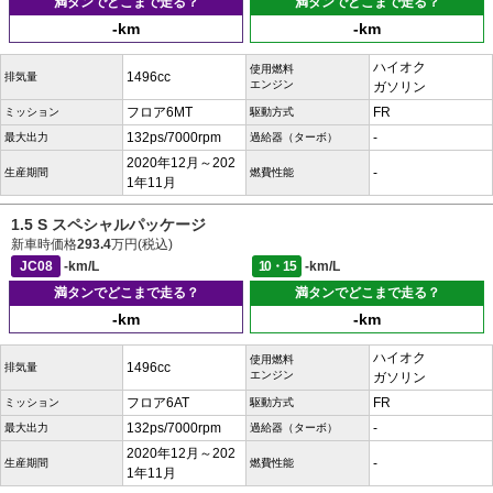
満タンでどこまで走る？
満タンでどこまで走る？
-km
-km
ハイオク
使用燃料
1496cc
排気量
エンジン
ガソリン
フロア6MT
FR
ミッション
駆動方式
132ps/7000rpm
-
最大出力
過給器（ターボ）
2020年12月～202
-
生産期間
燃費性能
1年11月
1.5 S スペシャルパッケージ
新車時価格
293.4
万円(税込)
JC08
-km/L
10・15
-km/L
満タンでどこまで走る？
満タンでどこまで走る？
-km
-km
ハイオク
使用燃料
1496cc
排気量
エンジン
ガソリン
フロア6AT
FR
ミッション
駆動方式
132ps/7000rpm
-
最大出力
過給器（ターボ）
2020年12月～202
-
生産期間
燃費性能
1年11月