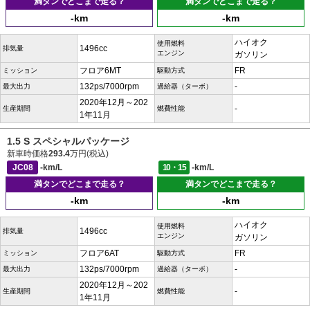
満タンでどこまで走る？
満タンでどこまで走る？
-km
-km
ハイオク
使用燃料
1496cc
排気量
エンジン
ガソリン
フロア6MT
FR
ミッション
駆動方式
132ps/7000rpm
-
最大出力
過給器（ターボ）
2020年12月～202
-
生産期間
燃費性能
1年11月
1.5 S スペシャルパッケージ
新車時価格
293.4
万円(税込)
JC08
-km/L
10・15
-km/L
満タンでどこまで走る？
満タンでどこまで走る？
-km
-km
ハイオク
使用燃料
1496cc
排気量
エンジン
ガソリン
フロア6AT
FR
ミッション
駆動方式
132ps/7000rpm
-
最大出力
過給器（ターボ）
2020年12月～202
-
生産期間
燃費性能
1年11月