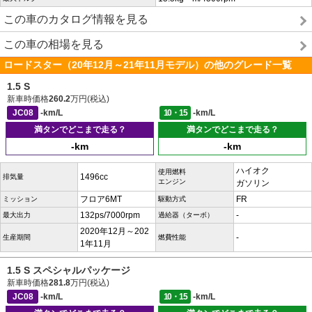
この車のカタログ情報を見る
この車の相場を見る
ロードスター（20年12月～21年11月モデル）の他のグレード一覧
1.5 S
新車時価格
260.2
万円(税込)
JC08
-km/L
10・15
-km/L
満タンでどこまで走る？
満タンでどこまで走る？
-km
-km
ハイオク
使用燃料
1496cc
排気量
エンジン
ガソリン
フロア6MT
FR
ミッション
駆動方式
132ps/7000rpm
-
最大出力
過給器（ターボ）
2020年12月～202
-
生産期間
燃費性能
1年11月
1.5 S スペシャルパッケージ
新車時価格
281.8
万円(税込)
JC08
-km/L
10・15
-km/L