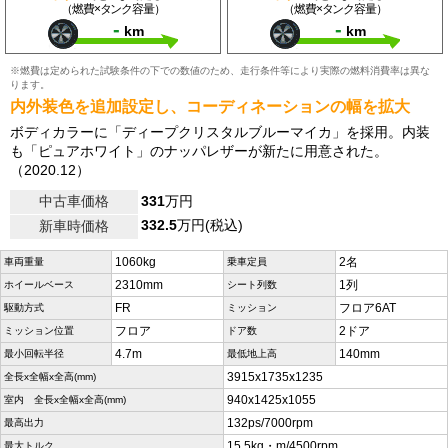
（燃費×タンク容量）
（燃費×タンク容量）
-
-
km
km
※燃費は定められた試験条件の下での数値のため、走行条件等により実際の燃料消費率は異な
ります。
内外装色を追加設定し、コーディネーションの幅を拡大
ボディカラーに「ディープクリスタルブルーマイカ」を採用。内装
も「ピュアホワイト」のナッパレザーが新たに用意された。
（2020.12）
中古車価格
331
万円
332.5
万円(税込)
新車時価格
1060kg
2名
車両重量
乗車定員
2310mm
1列
ホイールベース
シート列数
FR
フロア6AT
駆動方式
ミッション
フロア
2ドア
ミッション位置
ドア数
4.7m
140mm
最小回転半径
最低地上高
3915x1735x1235
全長x全幅x全高(mm)
940x1425x1055
室内 全長x全幅x全高(mm)
132ps/7000rpm
最高出力
15.5kg・m/4500rpm
最大トルク