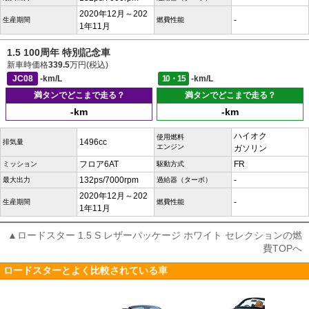
2020年12月～202
-
生産期間
燃費性能
1年11月
1.5 100周年 特別記念車
新車時価格
339.5
万円(税込)
JC08
-km/L
10・15
-km/L
満タンでどこまで走る？
満タンでどこまで走る？
-km
-km
ハイオク
使用燃料
1496cc
排気量
エンジン
ガソリン
フロア6AT
FR
ミッション
駆動方式
132ps/7000rpm
-
最大出力
過給器（ターボ）
2020年12月～202
-
生産期間
燃費性能
1年11月
▲ロードスター 1.5 S レザーパッケージ ホワイト セレクションの燃
費TOPへ
ロードスターとよく比較されている車