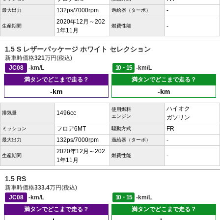
132ps/7000rpm
-
最大出力
過給器（ターボ）
2020年12月～202
-
生産期間
燃費性能
1年11月
1.5 S レザーパッケージ ホワイト セレクション
新車時価格
321
万円(税込)
JC08
-km/L
10・15
-km/L
満タンでどこまで走る？
満タンでどこまで走る？
-km
-km
ハイオク
使用燃料
1496cc
排気量
エンジン
ガソリン
フロア6MT
FR
ミッション
駆動方式
132ps/7000rpm
-
最大出力
過給器（ターボ）
2020年12月～202
-
生産期間
燃費性能
1年11月
1.5 RS
新車時価格
333.4
万円(税込)
JC08
-km/L
10・15
-km/L
満タンでどこまで走る？
満タンでどこまで走る？