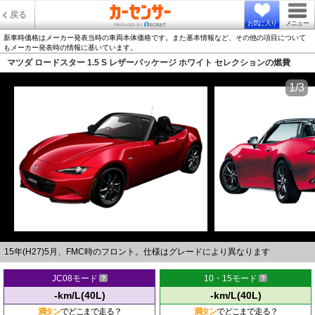
戻る
お気に入り
メニュー
新車時価格はメーカー発表当時の車両本体価格です。また基本情報など、その他の項目について
もメーカー発表時の情報に基いています。
マツダ ロードスター 1.5 S レザーパッケージ ホワイト セレクションの燃費
1/3
15年(H27)5月、FMC時のフロント。仕様はグレードにより異なります
JC08モード
10・15モード
-km/L(40L)
-km/L(40L)
満タン
でどこまで走る？
満タン
でどこまで走る？