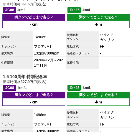
新車時価格
361.6
万円(税込)
JC08
-km/L
10・15
-km/L
満タンでどこまで走る？
満タンでどこまで走る？
-km
-km
ハイオク
使用燃料
1496cc
排気量
エンジン
ガソリン
フロア6MT
FR
ミッション
駆動方式
132ps/7000rpm
-
最大出力
過給器（ターボ）
2020年12月～202
-
生産期間
燃費性能
1年11月
1.5 100周年 特別記念車
新車時価格
327.9
万円(税込)
JC08
-km/L
10・15
-km/L
満タンでどこまで走る？
満タンでどこまで走る？
-km
-km
ハイオク
使用燃料
1496cc
排気量
エンジン
ガソリン
フロア6MT
FR
ミッション
駆動方式
132ps/7000rpm
-
最大出力
過給器（ターボ）