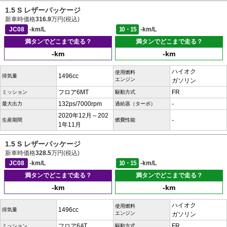
1.5 S レザーパッケージ
新車時価格
316.9
万円(税込)
JC08
-km/L
10・15
-km/L
満タンでどこまで走る？
満タンでどこまで走る？
-km
-km
ハイオク
使用燃料
1496cc
排気量
エンジン
ガソリン
フロア6MT
FR
ミッション
駆動方式
132ps/7000rpm
-
最大出力
過給器（ターボ）
2020年12月～202
-
生産期間
燃費性能
1年11月
1.5 S レザーパッケージ
新車時価格
328.5
万円(税込)
JC08
-km/L
10・15
-km/L
満タンでどこまで走る？
満タンでどこまで走る？
-km
-km
ハイオク
使用燃料
1496cc
排気量
エンジン
ガソリン
フロア6AT
FR
ミッション
駆動方式