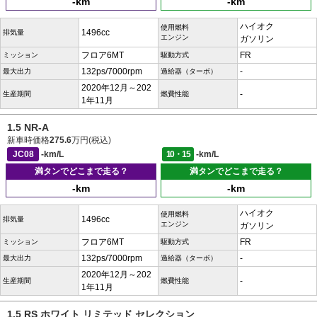
-km
-km
ハイオク
使用燃料
1496cc
排気量
エンジン
ガソリン
フロア6MT
FR
ミッション
駆動方式
132ps/7000rpm
-
最大出力
過給器（ターボ）
2020年12月～202
-
生産期間
燃費性能
1年11月
1.5 NR-A
新車時価格
275.6
万円(税込)
JC08
-km/L
10・15
-km/L
満タンでどこまで走る？
満タンでどこまで走る？
-km
-km
ハイオク
使用燃料
1496cc
排気量
エンジン
ガソリン
フロア6MT
FR
ミッション
駆動方式
132ps/7000rpm
-
最大出力
過給器（ターボ）
2020年12月～202
-
生産期間
燃費性能
1年11月
1.5 RS ホワイト リミテッド セレクション