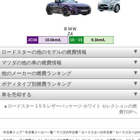
ＢＭＷ
Z4
JC08
10.0km/L
10・15
9.3km/L
ロードスターの他のモデルの燃費情報
マツダの他の車の燃費情報
他のメーカーの燃費ランキング
ボディタイプ別燃費ランキング
車を売却する
▲ロードスター 1.5 S レザーパッケージ ホワイト セレクションの燃
費TOPへ
中古車トップ
中古車メーカー一覧
マツダの中古車
ロードスターの中古車
ロードスター(20