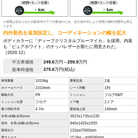
（燃費×タンク容量）
（燃費×タンク容量）
-
-
km
km
※燃費は定められた試験条件の下での数値のため、走行条件等により実際の燃料消費率は異な
ります。
内外装色を追加設定し、コーディネーションの幅を拡大
ボディカラーに「ディープクリスタルブルーマイカ」を採用。内装
も「ピュアホワイト」のナッパレザーが新たに用意された。
（2020.12）
中古車価格
249.6
万円～
259.9
万円
275.6
万円(税込)
新車時価格
1010kg
2名
車両重量
乗車定員
2310mm
1列
ホイールベース
シート列数
FR
フロア6MT
駆動方式
ミッション
フロア
2ドア
ミッション位置
ドア数
4.7m
140mm
最小回転半径
最低地上高
3915x1735x1235
全長x全幅x全高(mm)
940x1425x1055
室内 全長x全幅x全高(mm)
132ps/7000rpm
最高出力
15.5kg・m/4500rpm
最大トルク