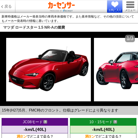
戻る
お気に入り
メニュー
新車時価格はメーカー発表当時の車両本体価格です。また基本情報など、その他の項目について
もメーカー発表時の情報に基いています。
マツダ ロードスター 1.5 NR-Aの燃費
1/3
15年(H27)5月、FMC時のフロント。仕様はグレードにより異なります
JC08モード
10・15モード
-km/L(40L)
-km/L(40L)
満タン
でどこまで走る？
満タン
でどこまで走る？