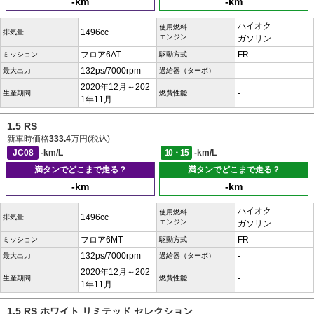
-km
-km
ハイオク
使用燃料
1496cc
排気量
エンジン
ガソリン
フロア6AT
FR
ミッション
駆動方式
132ps/7000rpm
-
最大出力
過給器（ターボ）
2020年12月～202
-
生産期間
燃費性能
1年11月
1.5 RS
新車時価格
333.4
万円(税込)
JC08
-km/L
10・15
-km/L
満タンでどこまで走る？
満タンでどこまで走る？
-km
-km
ハイオク
使用燃料
1496cc
排気量
エンジン
ガソリン
フロア6MT
FR
ミッション
駆動方式
132ps/7000rpm
-
最大出力
過給器（ターボ）
2020年12月～202
-
生産期間
燃費性能
1年11月
1.5 RS ホワイト リミテッド セレクション