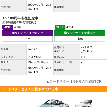
2020年12月～202
-
生産期間
燃費性能
1年11月
1.5 100周年 特別記念車
新車時価格
339.5
万円(税込)
JC08
-km/L
10・15
-km/L
満タンでどこまで走る？
満タンでどこまで走る？
-km
-km
ハイオク
使用燃料
1496cc
排気量
エンジン
ガソリン
フロア6AT
FR
ミッション
駆動方式
132ps/7000rpm
-
最大出力
過給器（ターボ）
2020年12月～202
-
生産期間
燃費性能
1年11月
▲ロードスター 1.5 NR-Aの燃費TOPへ
ロードスターとよく比較されている車