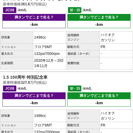
新車時価格
361.6
万円(税込)
JC08
-km/L
10・15
-km/L
満タンでどこまで走る？
満タンでどこまで走る？
-km
-km
ハイオク
使用燃料
1496cc
排気量
エンジン
ガソリン
フロア6MT
FR
ミッション
駆動方式
132ps/7000rpm
-
最大出力
過給器（ターボ）
2020年12月～202
-
生産期間
燃費性能
1年11月
1.5 100周年 特別記念車
新車時価格
327.9
万円(税込)
JC08
-km/L
10・15
-km/L
満タンでどこまで走る？
満タンでどこまで走る？
-km
-km
ハイオク
使用燃料
1496cc
排気量
エンジン
ガソリン
フロア6MT
FR
ミッション
駆動方式
132ps/7000rpm
-
最大出力
過給器（ターボ）