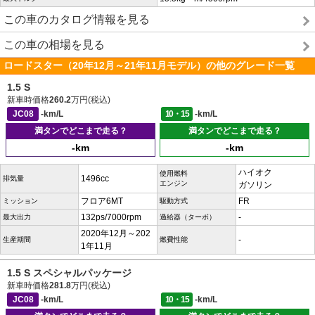
この車のカタログ情報を見る
この車の相場を見る
ロードスター（20年12月～21年11月モデル）の他のグレード一覧
1.5 S
新車時価格
260.2
万円(税込)
JC08
-km/L
10・15
-km/L
満タンでどこまで走る？
満タンでどこまで走る？
-km
-km
ハイオク
使用燃料
1496cc
排気量
エンジン
ガソリン
フロア6MT
FR
ミッション
駆動方式
132ps/7000rpm
-
最大出力
過給器（ターボ）
2020年12月～202
-
生産期間
燃費性能
1年11月
1.5 S スペシャルパッケージ
新車時価格
281.8
万円(税込)
JC08
-km/L
10・15
-km/L