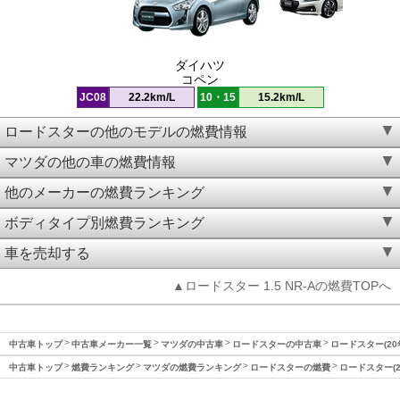
ダイハツ
コペン
JC08
22.2km/L
10・15
15.2km/L
ロードスターの他のモデルの燃費情報
マツダの他の車の燃費情報
他のメーカーの燃費ランキング
ボディタイプ別燃費ランキング
車を売却する
▲ロードスター 1.5 NR-Aの燃費TOPへ
中古車トップ
中古車メーカー一覧
マツダの中古車
ロードスターの中古車
ロードスター(20
中古車トップ
燃費ランキング
マツダの燃費ランキング
ロードスターの燃費
ロードスター(2