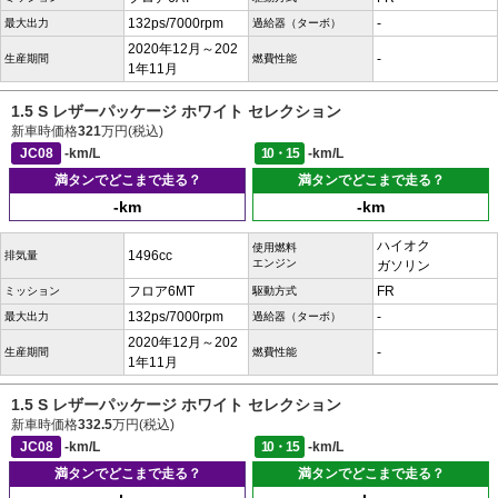
132ps/7000rpm
-
最大出力
過給器（ターボ）
2020年12月～202
-
生産期間
燃費性能
1年11月
1.5 S レザーパッケージ ホワイト セレクション
新車時価格
321
万円(税込)
JC08
-km/L
10・15
-km/L
満タンでどこまで走る？
満タンでどこまで走る？
-km
-km
ハイオク
使用燃料
1496cc
排気量
エンジン
ガソリン
フロア6MT
FR
ミッション
駆動方式
132ps/7000rpm
-
最大出力
過給器（ターボ）
2020年12月～202
-
生産期間
燃費性能
1年11月
1.5 S レザーパッケージ ホワイト セレクション
新車時価格
332.5
万円(税込)
JC08
-km/L
10・15
-km/L
満タンでどこまで走る？
満タンでどこまで走る？