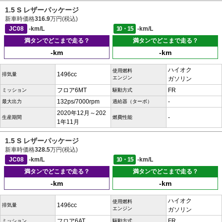
1.5 S レザーパッケージ
新車時価格
316.9
万円(税込)
JC08
-km/L
10・15
-km/L
満タンでどこまで走る？
満タンでどこまで走る？
-km
-km
ハイオク
使用燃料
1496cc
排気量
エンジン
ガソリン
フロア6MT
FR
ミッション
駆動方式
132ps/7000rpm
-
最大出力
過給器（ターボ）
2020年12月～202
-
生産期間
燃費性能
1年11月
1.5 S レザーパッケージ
新車時価格
328.5
万円(税込)
JC08
-km/L
10・15
-km/L
満タンでどこまで走る？
満タンでどこまで走る？
-km
-km
ハイオク
使用燃料
1496cc
排気量
エンジン
ガソリン
フロア6AT
FR
ミッション
駆動方式