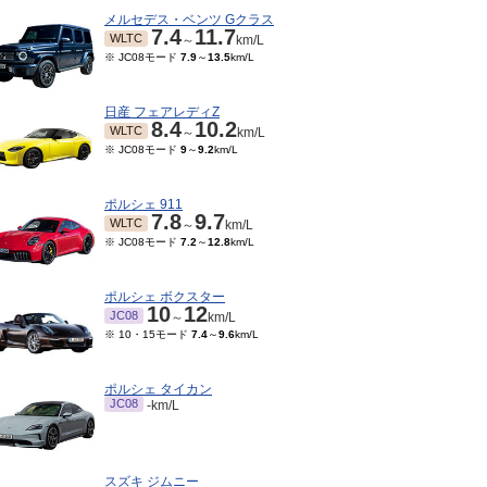
メルセデス・ベンツ Gクラス
7.4
11.7
WLTC
～
km/L
※ JC08モード
7.9
～
13.5
km/L
日産 フェアレディZ
8.4
10.2
WLTC
～
km/L
※ JC08モード
9
～
9.2
km/L
ポルシェ 911
7.8
9.7
WLTC
～
km/L
※ JC08モード
7.2
～
12.8
km/L
ポルシェ ボクスター
10
12
JC08
～
km/L
※ 10・15モード
7.4
～
9.6
km/L
ポルシェ タイカン
JC08
-km/L
スズキ ジムニー