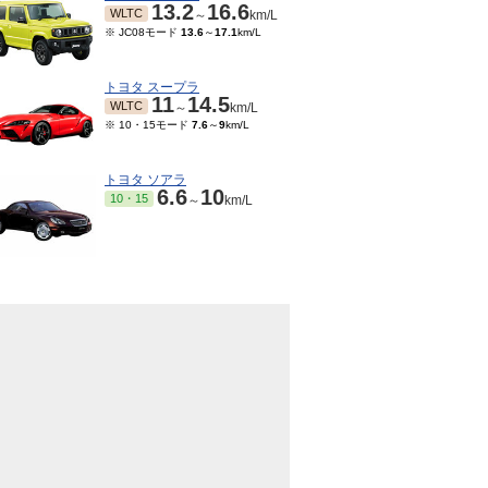
13.2
16.6
WLTC
～
km/L
※ JC08モード
13.6
～
17.1
km/L
トヨタ スープラ
11
14.5
WLTC
～
km/L
※ 10・15モード
7.6
～
9
km/L
トヨタ ソアラ
6.6
10
10・15
～
km/L