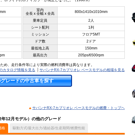
、ホワイトのボディカラーが廃止となった。（1990.6）
室内
0mm
800x1410x1010mm
全長 x 全幅 x 全高
乗車定員
2人
シート配列
1列
ミッション
フロア5MT
ドア数
2ドア
最低地上高
150mm
rpm
最高出力
205ps/6500rpm
のため、走行条件等により実際の燃料消費率は異なります。
ルのカタログ情報を見る
サバンナRX-7カブリオレ ベースモデルの相場を見る
のグレードの中古車を探す
サバンナRX-7カブリオレ ベースモデルの燃費・トップヘ
92年12月モデル）の他のグレード
価格
駆動方式/最大出力/過給器/生産期間/燃費性能