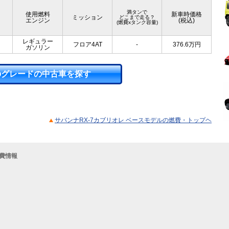
満タンで
使用燃料
新車時価格
ミッション
どこまで走る？
エンジン
(税込)
(燃費xタンク容量)
レギュラー
フロア4AT
-
376.6
万円
ガソリン
のグレードの中古車を探す
サバンナRX-7カブリオレ ベースモデルの燃費・トップヘ
燃費情報