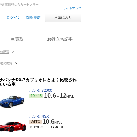
・中古車情報ならカーセンサー
サイトマップ
ログイン
閲覧履歴
お気に入り
車買取
お役立ち記事
)の燃費
>
2月)の燃費
>
サバンナRX-7カブリオレとよく比較され
ている車
ホンダ S2000
10.6
12
10・15
～
km/L
ホンダ NSX
10.6
WLTC
km/L
※ JC08モード
12.4
km/L