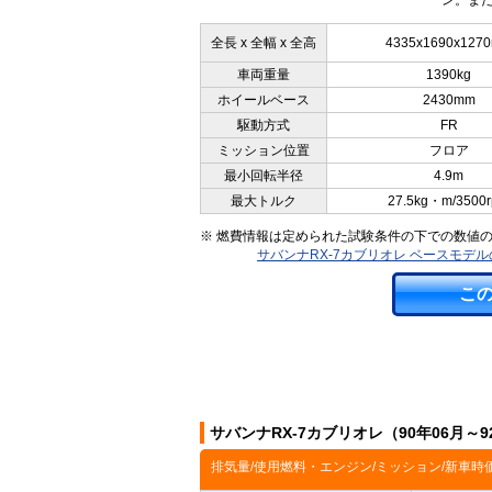
ン。また
全長 x 全幅 x 全高
4335x1690x127
車両重量
1390kg
ホイールベース
2430mm
駆動方式
FR
ミッション位置
フロア
最小回転半径
4.9m
最大トルク
27.5kg・m/3500
※ 燃費情報は定められた試験条件の下での数値
サバンナRX-7カブリオレ ベースモデ
こ
サバンナRX-7カブリオレ（90年06月～
排気量/使用燃料・エンジン/ミッション/新車時