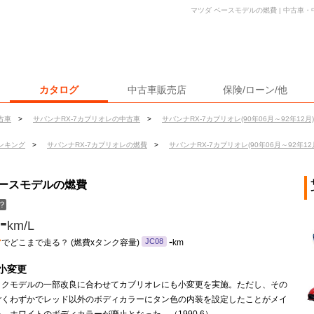
マツダ ベースモデルの燃費 | 中古車
カタログ
中古車販売店
保険/ローン/他
古車
>
サバンナRX-7カブリオレの中古車
>
サバンナRX-7カブリオレ(90年06月～92年12月
ンキング
>
サバンナRX-7カブリオレの燃費
>
サバンナRX-7カブリオレ(90年06月～92年1
ベースモデルの燃費
？
-
km/L
ン
-
JC08
でどこまで走る？ (燃費xタンク容量)
km
小変更
ックモデルの一部改良に合わせてカブリオレにも小変更を実施。ただし、その
ごくわずかでレッド以外のボディカラーにタン色の内装を設定したことがメイ