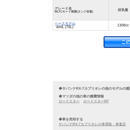
グレード名
排気量
WLTCモード燃費(タンク容量)
ベースモデル
1308cc
-km/L (70L)
こ
◆サバンナRX-7カブリオレの他のモデルの
◆マツダの他の車の燃費情報
ロードスター
ロードスターRF
◆車を売却する
サバンナRX-7カブリオレの車買取・車査定