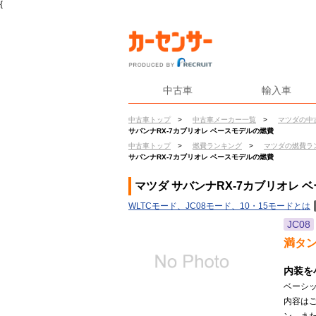
{
中古車
輸入車
中古車トップ
>
中古車メーカー一覧
>
マツダの中
サバンナRX-7カブリオレ ベースモデルの燃費
中古車トップ
>
燃費ランキング
>
マツダの燃費ラ
サバンナRX-7カブリオレ ベースモデルの燃費
マツダ サバンナRX-7カブリオレ 
WLTCモード、JC08モード、10・15モードとは
JC08
満タ
内装を
ベーシ
内容は