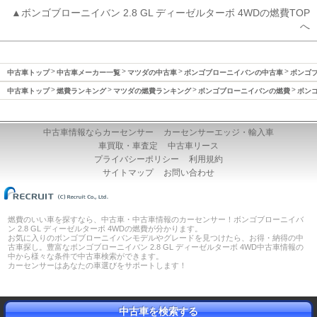
▲ボンゴブローニイバン 2.8 GL ディーゼルターボ 4WDの燃費TOP
へ
中古車トップ
中古車メーカー一覧
マツダの中古車
ボンゴブローニイバンの中古車
ボンゴブ
中古車トップ
燃費ランキング
マツダの燃費ランキング
ボンゴブローニイバンの燃費
ボンゴ
中古車情報ならカーセンサー
カーセンサーエッジ・輸入車
車買取・車査定
中古車リース
プライバシーポリシー
利用規約
サイトマップ
お問い合わせ
燃費のいい車を探すなら、中古車・中古車情報のカーセンサー！ボンゴブローニイバ
ン 2.8 GL ディーゼルターボ 4WDの燃費が分かります。
お気に入りのボンゴブローニイバンモデルやグレードを見つけたら、お得・納得の中
古車探し。豊富なボンゴブローニイバン 2.8 GL ディーゼルターボ 4WD中古車情報の
中から様々な条件で中古車検索ができます。
カーセンサーはあなたの車選びをサポートします！
中古車を検索する