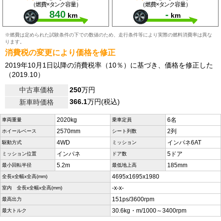
（燃費×タンク容量）
（燃費×タンク容量）
840
-
km
km
※燃費は定められた試験条件の下での数値のため、走行条件等により実際の燃料消費率は異な
ります。
消費税の変更により価格を修正
2019年10月1日以降の消費税率（10％）に基づき、価格を修正した
（2019.10）
中古車価格
250
万円
366.1
万円(税込)
新車時価格
2020kg
6名
車両重量
乗車定員
2570mm
2列
ホイールベース
シート列数
4WD
インパネ6AT
駆動方式
ミッション
インパネ
5ドア
ミッション位置
ドア数
5.2m
185mm
最小回転半径
最低地上高
4695x1695x1980
全長x全幅x全高(mm)
-x-x-
室内 全長x全幅x全高(mm)
151ps/3600rpm
最高出力
30.6kg・m/1000～3400rpm
最大トルク