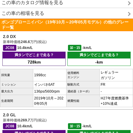
この車のカタログ情報を見る
この車の相場を見る
ボンゴブローニイバン（19年10月～20年05月モデル）の他のグレー
ド一覧
2.0 DX
新車時価格
246.6
万円(税込)
JC08
10.4km/L
10・15
-km/L
満タンでどこまで走る？
満タンでどこまで走る？
728km
-km
レギュラー
使用燃料
1998cc
排気量
エンジン
ガソリン
インパネ6AT
FR
ミッション
駆動方式
136ps/5600rpm
-
最大出力
過給器（ターボ）
2019年10月～202
H27年度燃費基準
生産期間
燃費性能
0年05月
+10%達成
2.0 GL
新車時価格
269.7
万円(税込)
JC08
10.4km/L
10・15
-km/L