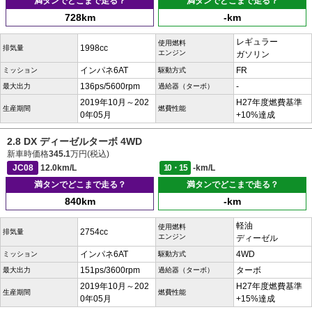
満タンでどこまで走る？
満タンでどこまで走る？
728km
-km
レギュラー
使用燃料
1998cc
排気量
エンジン
ガソリン
インパネ6AT
FR
ミッション
駆動方式
136ps/5600rpm
-
最大出力
過給器（ターボ）
2019年10月～202
H27年度燃費基準
生産期間
燃費性能
0年05月
+10%達成
2.8 DX ディーゼルターボ 4WD
新車時価格
345.1
万円(税込)
JC08
12.0km/L
10・15
-km/L
満タンでどこまで走る？
満タンでどこまで走る？
840km
-km
軽油
使用燃料
2754cc
排気量
エンジン
ディーゼル
インパネ6AT
4WD
ミッション
駆動方式
151ps/3600rpm
ターボ
最大出力
過給器（ターボ）
2019年10月～202
H27年度燃費基準
生産期間
燃費性能
0年05月
+15%達成