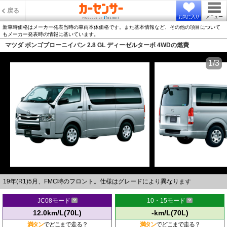
戻る
お気に入り
メニュー
新車時価格はメーカー発表当時の車両本体価格です。また基本情報など、その他の項目について
もメーカー発表時の情報に基いています。
マツダ ボンゴブローニイバン 2.8 GL ディーゼルターボ 4WDの燃費
1/3
19年(R1)5月、FMC時のフロント。仕様はグレードにより異なります
JC08モード
10・15モード
12.0km/L(70L)
-km/L(70L)
満タン
でどこまで走る？
満タン
でどこまで走る？