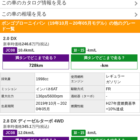
この車のカタログ情報を見る
この車の相場を見る
ボンゴブローニイバン（19年10月～20年05月モデル）の他のグレー
ド一覧
2.0 DX
新車時価格
246.6
万円(税込)
JC08
10.4km/L
10・15
-km/L
満タンでどこまで走る？
満タンでどこまで走る？
728km
-km
レギュラー
使用燃料
1998cc
排気量
エンジン
ガソリン
インパネ6AT
FR
ミッション
駆動方式
136ps/5600rpm
-
最大出力
過給器（ターボ）
2019年10月～202
H27年度燃費基準
生産期間
燃費性能
0年05月
+10%達成
2.8 DX ディーゼルターボ 4WD
新車時価格
345.1
万円(税込)
JC08
12.0km/L
10・15
-km/L