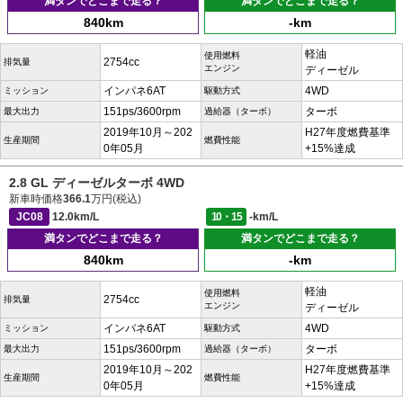
満タンでどこまで走る？
満タンでどこまで走る？
840km
-km
軽油
使用燃料
2754cc
排気量
エンジン
ディーゼル
インパネ6AT
4WD
ミッション
駆動方式
151ps/3600rpm
ターボ
最大出力
過給器（ターボ）
2019年10月～202
H27年度燃費基準
生産期間
燃費性能
0年05月
+15%達成
2.8 GL ディーゼルターボ 4WD
新車時価格
366.1
万円(税込)
JC08
12.0km/L
10・15
-km/L
満タンでどこまで走る？
満タンでどこまで走る？
840km
-km
軽油
使用燃料
2754cc
排気量
エンジン
ディーゼル
インパネ6AT
4WD
ミッション
駆動方式
151ps/3600rpm
ターボ
最大出力
過給器（ターボ）
2019年10月～202
H27年度燃費基準
生産期間
燃費性能
0年05月
+15%達成