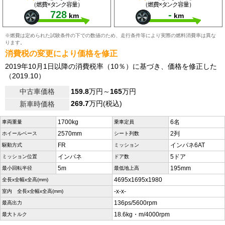
（燃費×タンク容量）
（燃費×タンク容量）
728
-
km
km
※燃費は定められた試験条件の下での数値のため、走行条件等により実際の燃料消費率は異な
ります。
消費税の変更により価格を修正
2019年10月1日以降の消費税率（10％）に基づき、価格を修正した
（2019.10）
中古車価格
159.8
万円～
165
万円
269.7
万円(税込)
新車時価格
1700kg
6名
車両重量
乗車定員
2570mm
2列
ホイールベース
シート列数
FR
インパネ6AT
駆動方式
ミッション
インパネ
5ドア
ミッション位置
ドア数
5m
195mm
最小回転半径
最低地上高
4695x1695x1980
全長x全幅x全高(mm)
-x-x-
室内 全長x全幅x全高(mm)
136ps/5600rpm
最高出力
18.6kg・m/4000rpm
最大トルク