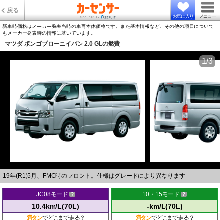
戻る
お気に入り
メニュー
新車時価格はメーカー発表当時の車両本体価格です。また基本情報など、その他の項目について
もメーカー発表時の情報に基いています。
マツダ ボンゴブローニイバン 2.0 GLの燃費
1/3
19年(R1)5月、FMC時のフロント。仕様はグレードにより異なります
JC08モード
10・15モード
10.4km/L(70L)
-km/L(70L)
満タン
でどこまで走る？
満タン
でどこまで走る？