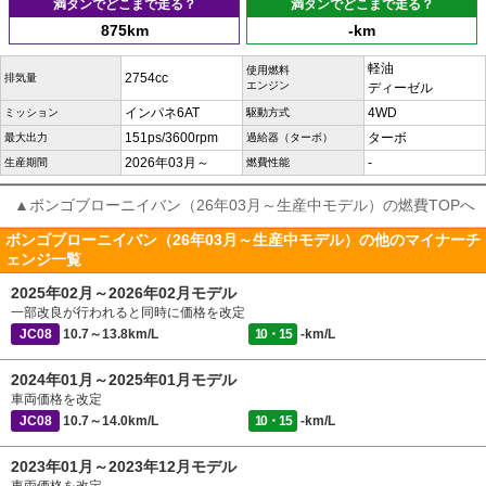
満タンでどこまで走る？
満タンでどこまで走る？
875km
-km
軽油
使用燃料
2754cc
排気量
エンジン
ディーゼル
インパネ6AT
4WD
ミッション
駆動方式
151ps/3600rpm
ターボ
最大出力
過給器（ターボ）
2026年03月～
-
生産期間
燃費性能
▲ボンゴブローニイバン（26年03月～生産中モデル）の燃費TOPへ
ボンゴブローニイバン（26年03月～生産中モデル）の他のマイナーチ
ェンジ一覧
2025年02月～2026年02月モデル
一部改良が行われると同時に価格を改定
JC08
10.7～13.8km/L
10・15
-km/L
2024年01月～2025年01月モデル
車両価格を改定
JC08
10.7～14.0km/L
10・15
-km/L
2023年01月～2023年12月モデル