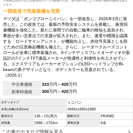
※燃費は定められた試験条件の下での数値のため、走行条件等により実際の燃料消費率は異な
ります。
一部改良で先進装備を充実
マツダは「ボンゴブローニイバン」を一部改良し、2026年3月に発
売した。この改良では、最新の予防安全システムを搭載し、衝突回
避機能を強化した。新たに昼間での自動二輪車の検知も追加され、
事故が多い交差点での支援が拡大された。また、速度や標識を認識
する「ロードサインアシスト」が機能向上し、赤信号見落としを防
ぐための注意喚起機能も備えた。さらに、レーダークルーズコント
ロールが全車に標準装備され、8インチディスプレイオーディオや新
設計の7インチTFT液晶メーターが快適性と利便性を向上させてい
る。エクステリアもメーカーオプションのLEDヘッドランプがBi-
beamの新デザインとなり、ボディカラーも見直されている。
（2026.2）
中古車価格
323
万円～
420
万円
300
万円～
420
万円
新車時価格
ミニバン
ボディタイプ
4695x1695x1980
全長x全幅x全高(mm)
136～151馬力
FR/4WD
最高出力
駆動方式
1998～2754cc
6名
排気量
乗車定員
この車のカタログ情報を見る