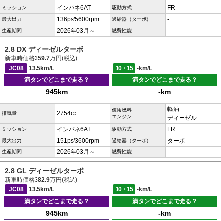
インパネ6AT
FR
ミッション
駆動方式
136ps/5600rpm
-
最大出力
過給器（ターボ）
2026年03月～
-
生産期間
燃費性能
2.8 DX ディーゼルターボ
新車時価格
359.7
万円(税込)
JC08
13.5km/L
10・15
-km/L
満タンでどこまで走る？
満タンでどこまで走る？
945km
-km
軽油
使用燃料
2754cc
排気量
エンジン
ディーゼル
インパネ6AT
FR
ミッション
駆動方式
151ps/3600rpm
ターボ
最大出力
過給器（ターボ）
2026年03月～
-
生産期間
燃費性能
2.8 GL ディーゼルターボ
新車時価格
382.9
万円(税込)
JC08
13.5km/L
10・15
-km/L
満タンでどこまで走る？
満タンでどこまで走る？
945km
-km