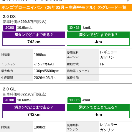
ボンゴブローニイバン（26年03月～生産中モデル）のグレード一覧
2.0 DX
新車時価格
299.8
万円(税込)
JC08
10.6km/L
10・15
-km/L
満タンでどこまで走る？
満タンでどこまで走る？
742km
-km
レギュラー
使用燃料
1998cc
排気量
エンジン
ガソリン
インパネ6AT
FR
ミッション
駆動方式
136ps/5600rpm
-
最大出力
過給器（ターボ）
2026年03月～
-
生産期間
燃費性能
2.0 GL
新車時価格
322.9
万円(税込)
JC08
10.6km/L
10・15
-km/L
満タンでどこまで走る？
満タンでどこまで走る？
742km
-km
レギュラー
使用燃料
1998cc
排気量
エンジン
ガソリン