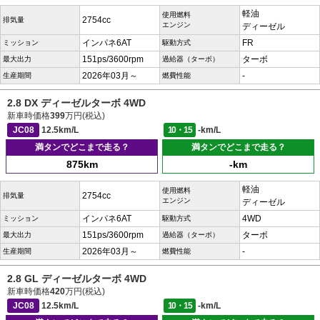
軽油
使用燃料
2754cc
排気量
エンジン
ディーゼル
インパネ6AT
FR
ミッション
駆動方式
151ps/3600rpm
ターボ
最大出力
過給器（ターボ）
2026年03月～
-
生産期間
燃費性能
2.8 DX ディーゼルターボ 4WD
新車時価格
399
万円(税込)
JC08
12.5km/L
10・15
-km/L
満タンでどこまで走る？
満タンでどこまで走る？
875km
-km
軽油
使用燃料
2754cc
排気量
エンジン
ディーゼル
インパネ6AT
4WD
ミッション
駆動方式
151ps/3600rpm
ターボ
最大出力
過給器（ターボ）
2026年03月～
-
生産期間
燃費性能
2.8 GL ディーゼルターボ 4WD
新車時価格
420
万円(税込)
JC08
12.5km/L
10・15
-km/L