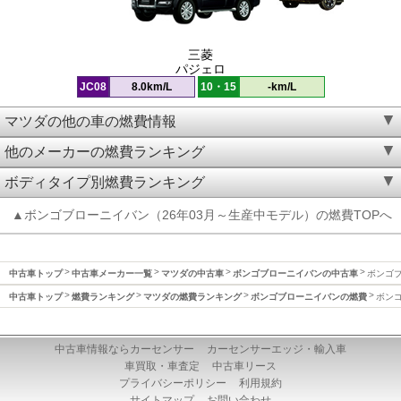
三菱
パジェロ
JC08
8.0km/L
10・15
-km/L
マツダの他の車の燃費情報
他のメーカーの燃費ランキング
ボディタイプ別燃費ランキング
▲ボンゴブローニイバン（26年03月～生産中モデル）の燃費TOPへ
中古車トップ
中古車メーカー一覧
マツダの中古車
ボンゴブローニイバンの中古車
ボンゴブ
中古車トップ
燃費ランキング
マツダの燃費ランキング
ボンゴブローニイバンの燃費
ボンゴ
中古車情報ならカーセンサー
カーセンサーエッジ・輸入車
車買取・車査定
中古車リース
プライバシーポリシー
利用規約
サイトマップ
お問い合わせ