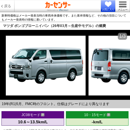
戻る
お気に入り
メニュー
新車時価格はメーカー発表当時の車両本体価格です。また基本情報など、その他の項目について
もメーカー発表時の情報に基いています。
マツダ ボンゴブローニイバン（26年03月～生産中モデル）の燃費
1/3
19年(R1)5月、FMC時のフロント。仕様はグレードにより異なります
JC08モード
10・15モード
10.6～13.5km/L
-km/L