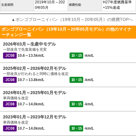
2019年10月～202
H27年度燃費基準
生産期間
燃費性能
0年05月
+15%達成
▲ボンゴブローニイバン（19年10月～20年05月）の燃費TOPへ
ボンゴブローニイバン（19年10月～20年05月モデル）の他のマイナ
ーチェンジ一覧
2026年03月～生産中モデル
一部改良で先進装備を充実
JC08
10.6～13.5km/L
10・15
-km/L
2025年02月～2026年02月モデル
一部改良が行われると同時に価格を改定
JC08
10.7～13.8km/L
10・15
-km/L
2024年01月～2025年01月モデル
車両価格を改定
JC08
10.7～14.0km/L
10・15
-km/L
2023年01月～2023年12月モデル
車両価格を改定
JC08
10.7～14.0km/L
10・15
-km/L