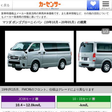
戻る
お気に入り
メニュー
新車時価格はメーカー発表当時の車両本体価格です。また基本情報など、その他の項目について
もメーカー発表時の情報に基いています。
マツダ ボンゴブローニイバン（19年10月～20年05月）の燃費
1/3
19年(R1)5月、FMC時のフロント。仕様はグレードにより異なります
JC08モード
10・15モード
10.4～12.0km/L
-km/L