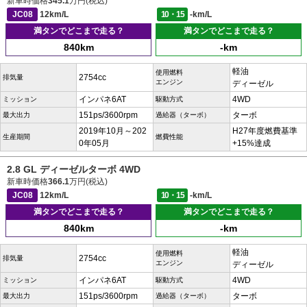
新車時価格
345.1
万円(税込)
JC08
12km/L
10・15
-km/L
満タンでどこまで走る？
満タンでどこまで走る？
840km
-km
軽油
使用燃料
2754cc
排気量
エンジン
ディーゼル
インパネ6AT
4WD
ミッション
駆動方式
151ps/3600rpm
ターボ
最大出力
過給器（ターボ）
2019年10月～202
H27年度燃費基準
生産期間
燃費性能
0年05月
+15%達成
2.8 GL ディーゼルターボ 4WD
新車時価格
366.1
万円(税込)
JC08
12km/L
10・15
-km/L
満タンでどこまで走る？
満タンでどこまで走る？
840km
-km
軽油
使用燃料
2754cc
排気量
エンジン
ディーゼル
インパネ6AT
4WD
ミッション
駆動方式
151ps/3600rpm
ターボ
最大出力
過給器（ターボ）