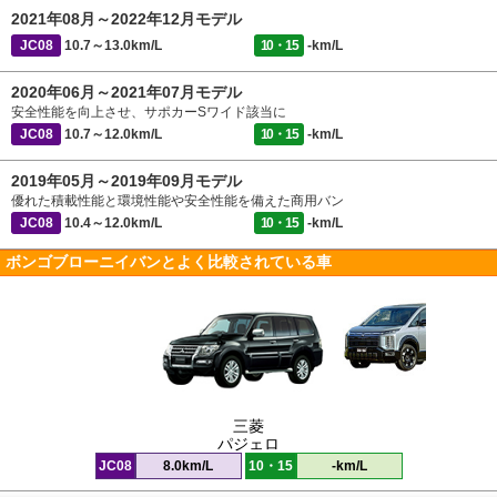
2021年08月～2022年12月モデル
JC08
10.7～13.0km/L
10・15
-km/L
2020年06月～2021年07月モデル
安全性能を向上させ、サポカーSワイド該当に
JC08
10.7～12.0km/L
10・15
-km/L
2019年05月～2019年09月モデル
優れた積載性能と環境性能や安全性能を備えた商用バン
JC08
10.4～12.0km/L
10・15
-km/L
ボンゴブローニイバンとよく比較されている車
三菱
パジェロ
JC08
8.0km/L
10・15
-km/L