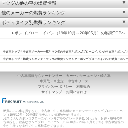
マツダの他の車の燃費情報
他のメーカーの燃費ランキング
ボディタイプ別燃費ランキング
▲ボンゴブローニイバン（19年10月～20年05月）の燃費TOPへ
中古車トップ
中古車メーカー一覧
マツダの中古車
ボンゴブローニイバンの中古車
ボンゴブ
中古車トップ
燃費ランキング
マツダの燃費ランキング
ボンゴブローニイバンの燃費
ボンゴ
中古車情報ならカーセンサー
カーセンサーエッジ・輸入車
車買取・車査定
中古車リース
プライバシーポリシー
利用規約
サイトマップ
お問い合わせ
燃費のいい車を探すなら、中古車・中古車情報のカーセンサー！ボンゴブローニイバ
ン（19年10月～20年05月モデル）の燃費が分かります。
お気に入りのボンゴブローニイバンモデルやグレードを見つけたら、お得・納得の中
古車探し。豊富なボンゴブローニイバン（19年10月～20年05月モデル）中古車情報の
中から様々な条件で中古車検索ができます。