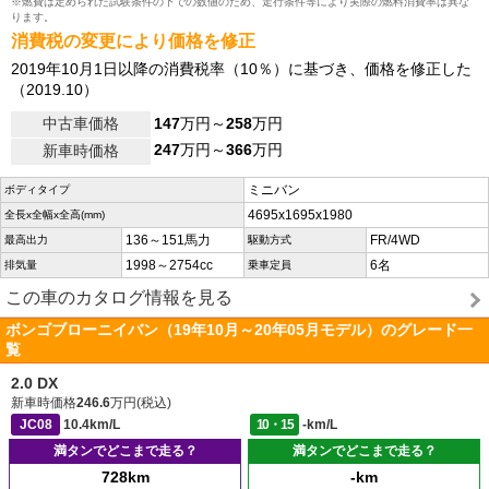
※燃費は定められた試験条件の下での数値のため、走行条件等により実際の燃料消費率は異な
ります。
消費税の変更により価格を修正
2019年10月1日以降の消費税率（10％）に基づき、価格を修正した
（2019.10）
中古車価格
147
万円～
258
万円
247
万円～
366
万円
新車時価格
ミニバン
ボディタイプ
4695x1695x1980
全長x全幅x全高(mm)
136～151馬力
FR/4WD
最高出力
駆動方式
1998～2754cc
6名
排気量
乗車定員
この車のカタログ情報を見る
ボンゴブローニイバン（19年10月～20年05月モデル）のグレード一
覧
2.0 DX
新車時価格
246.6
万円(税込)
JC08
10.4km/L
10・15
-km/L
満タンでどこまで走る？
満タンでどこまで走る？
728km
-km