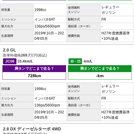
レギュラー
使用燃料
1998cc
排気量
エンジン
ガソリン
インパネ6AT
FR
ミッション
駆動方式
136ps/5600rpm
-
最大出力
過給器（ターボ）
2019年10月～202
H27年度燃費基準
生産期間
燃費性能
0年05月
+10%達成
2.0 GL
新車時価格
269.7
万円(税込)
JC08
10.4km/L
10・15
-km/L
満タンでどこまで走る？
満タンでどこまで走る？
728km
-km
レギュラー
使用燃料
1998cc
排気量
エンジン
ガソリン
インパネ6AT
FR
ミッション
駆動方式
136ps/5600rpm
-
最大出力
過給器（ターボ）
2019年10月～202
H27年度燃費基準
生産期間
燃費性能
0年05月
+10%達成
2.8 DX ディーゼルターボ 4WD