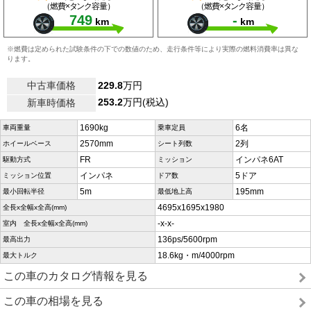
（燃費×タンク容量）
（燃費×タンク容量）
749
-
km
km
※燃費は定められた試験条件の下での数値のため、走行条件等により実際の燃料消費率は異な
ります。
中古車価格
229.8
万円
253.2
万円(税込)
新車時価格
1690kg
6名
車両重量
乗車定員
2570mm
2列
ホイールベース
シート列数
FR
インパネ6AT
駆動方式
ミッション
インパネ
5ドア
ミッション位置
ドア数
5m
195mm
最小回転半径
最低地上高
4695x1695x1980
全長x全幅x全高(mm)
-x-x-
室内 全長x全幅x全高(mm)
136ps/5600rpm
最高出力
18.6kg・m/4000rpm
最大トルク
この車のカタログ情報を見る
この車の相場を見る