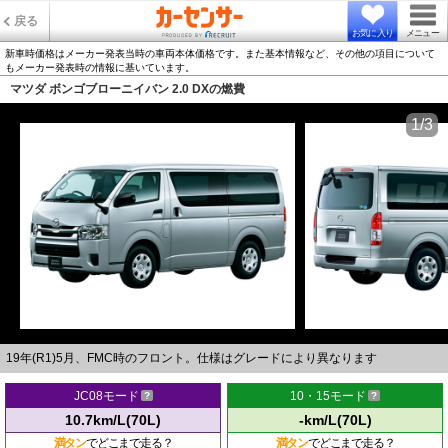
戻る
お気に入り
メニュー
新車時価格はメーカー発表当時の車両本体価格です。また基本情報など、その他の項目について
もメーカー発表時の情報に基いています。
マツダ ボンゴブローニイバン 2.0 DXの燃費
1/3
19年(R1)5月、FMC時のフロント。仕様はグレードにより異なります
JC08モード
10・15モード
10.7km/L(70L)
-km/L(70L)
満タン
でどこまで走る？
満タン
でどこまで走る？