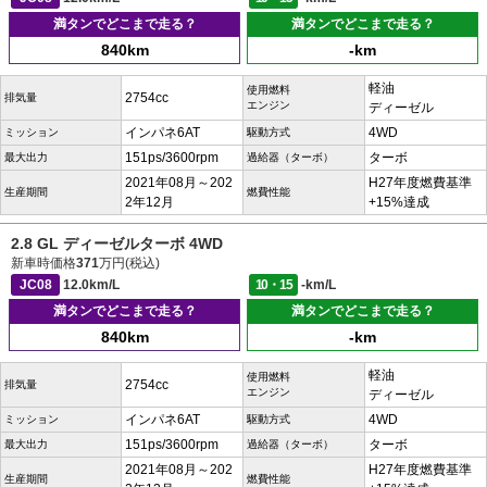
満タンでどこまで走る？
満タンでどこまで走る？
840km
-km
軽油
使用燃料
2754cc
排気量
エンジン
ディーゼル
インパネ6AT
4WD
ミッション
駆動方式
151ps/3600rpm
ターボ
最大出力
過給器（ターボ）
2021年08月～202
H27年度燃費基準
生産期間
燃費性能
2年12月
+15%達成
2.8 GL ディーゼルターボ 4WD
新車時価格
371
万円(税込)
JC08
12.0km/L
10・15
-km/L
満タンでどこまで走る？
満タンでどこまで走る？
840km
-km
軽油
使用燃料
2754cc
排気量
エンジン
ディーゼル
インパネ6AT
4WD
ミッション
駆動方式
151ps/3600rpm
ターボ
最大出力
過給器（ターボ）
2021年08月～202
H27年度燃費基準
生産期間
燃費性能