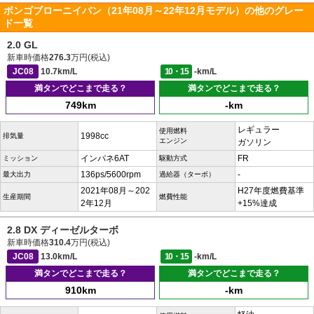
ボンゴブローニイバン（21年08月～22年12月モデル）の他のグレー
ド一覧
2.0 GL
新車時価格
276.3
万円(税込)
JC08
10.7km/L
10・15
-km/L
満タンでどこまで走る？
満タンでどこまで走る？
749km
-km
レギュラー
使用燃料
1998cc
排気量
エンジン
ガソリン
インパネ6AT
FR
ミッション
駆動方式
136ps/5600rpm
-
最大出力
過給器（ターボ）
2021年08月～202
H27年度燃費基準
生産期間
燃費性能
2年12月
+15%達成
2.8 DX ディーゼルターボ
新車時価格
310.4
万円(税込)
JC08
13.0km/L
10・15
-km/L
満タンでどこまで走る？
満タンでどこまで走る？
910km
-km