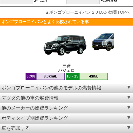
2年12月
+15%達成
▲ボンゴブローニイバン 2.0 DXの燃費TOPへ
ボンゴブローニイバンとよく比較されている車
三菱
パジェロ
JC08
8.0km/L
10・15
-km/L
ボンゴブローニイバンの他のモデルの燃費情報
マツダの他の車の燃費情報
他のメーカーの燃費ランキング
ボディタイプ別燃費ランキング
車を売却する