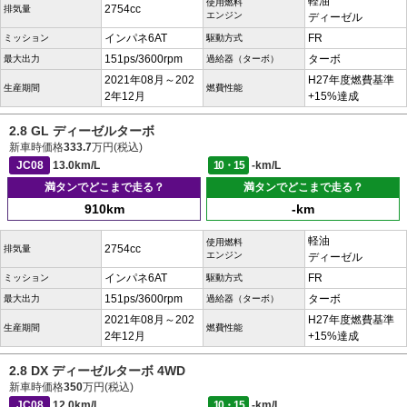
軽油
使用燃料
2754cc
排気量
エンジン
ディーゼル
インパネ6AT
FR
ミッション
駆動方式
151ps/3600rpm
ターボ
最大出力
過給器（ターボ）
2021年08月～202
H27年度燃費基準
生産期間
燃費性能
2年12月
+15%達成
2.8 GL ディーゼルターボ
新車時価格
333.7
万円(税込)
JC08
13.0km/L
10・15
-km/L
満タンでどこまで走る？
満タンでどこまで走る？
910km
-km
軽油
使用燃料
2754cc
排気量
エンジン
ディーゼル
インパネ6AT
FR
ミッション
駆動方式
151ps/3600rpm
ターボ
最大出力
過給器（ターボ）
2021年08月～202
H27年度燃費基準
生産期間
燃費性能
2年12月
+15%達成
2.8 DX ディーゼルターボ 4WD
新車時価格
350
万円(税込)
JC08
12.0km/L
10・15
-km/L