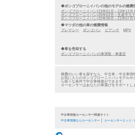
◆ボンゴブローニイバンの他のモデルの燃費
ボンゴブローニイバン(23年01月～23年12月
ボンゴブローニイバン(26年03月～生産中モデ
ボンゴブローニイバン(20年06月～21年07月
◆マツダの他の車の燃費情報
プレマシー
ボンゴバン
ビアンテ
MPV
◆車を売却する
ボンゴブローニイバンの車買取・車査定
燃費のいい車を探すなら、中古車・中古車情報の
お気に入りのボンゴブローニイバンモデルやグレ
ら様々な条件で中古車検索ができます。
カーセンサーはあなたの車選びをサポートし
中古車情報カーセンサー関連サイト
中古車情報ならカーセンサー
カーセンサーエッジ・