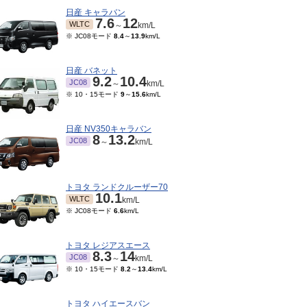
日産 キャラバン
7.6
12
WLTC
～
km/L
※ JC08モード
8.4
～
13.9
km/L
日産 バネット
9.2
10.4
JC08
～
km/L
※ 10・15モード
9
～
15.6
km/L
日産 NV350キャラバン
8
13.2
JC08
～
km/L
トヨタ ランドクルーザー70
10.1
WLTC
km/L
※ JC08モード
6.6
km/L
トヨタ レジアスエース
8.3
14
JC08
～
km/L
※ 10・15モード
8.2
～
13.4
km/L
トヨタ ハイエースバン