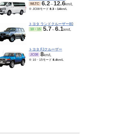
6.2
12.6
WLTC
～
km/L
※ JC08モード
8.3
～
14
km/L
トヨタ ランドクルーザー80
5.7
6.1
10・15
～
km/L
トヨタ FJクルーザー
8
JC08
km/L
※ 10・15モード
8.4
km/L