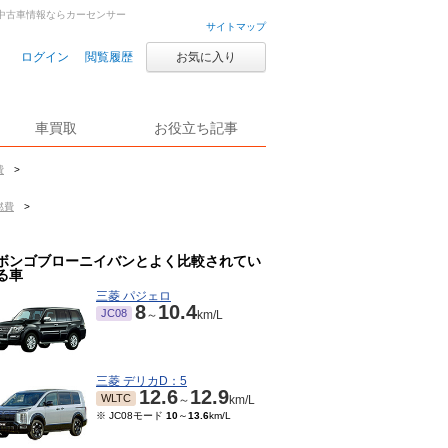
古車・中古車情報ならカーセンサー
サイトマップ
ログイン
閲覧履歴
お気に入り
車買取
お役立ち記事
費
>
燃費
>
ボンゴブローニイバンとよく比較されてい
る車
三菱 パジェロ
8
10.4
JC08
～
km/L
三菱 デリカD：5
12.6
12.9
WLTC
～
km/L
※ JC08モード
10
～
13.6
km/L