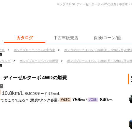
マツダ 2.8 GL ディーゼルターボ 4WDの燃費 | 中
カタログ
中古車販売店
保険/ローン/他
古車
>
ボンゴブローニイバンの中古車
>
ボンゴブローニイバン(21年08月～22年12月)の燃
費
ンキング
>
ボンゴブローニイバンの燃費
>
ボンゴブローニイバン(21年08月～22年12月)の
費
GL ディーゼルターボ 4WDの燃費
？
10.8km/L
※JC08モード 12km/L
ン
756
840
WLTC
JC08
でどこまで走る？ (燃費xタンク容量)
km /
km