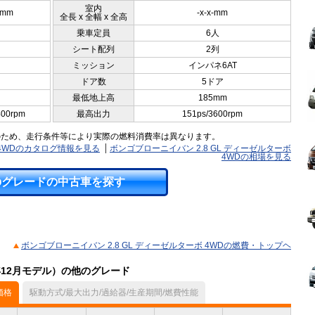
室内
0mm
-x-x-mm
全長 x 全幅 x 全高
乗車定員
6人
シート配列
2列
ミッション
インパネ6AT
ドア数
5ドア
最低地上高
185mm
400rpm
最高出力
151ps/3600rpm
のため、走行条件等により実際の燃料消費率は異なります。
 4WDのカタログ情報を見る
ボンゴブローニイバン 2.8 GL ディーゼルターボ
4WDの相場を見る
のグレードの中古車を探す
ボンゴブローニイバン 2.8 GL ディーゼルターボ 4WDの燃費・トップヘ
年12月モデル）の他のグレード
価格
駆動方式/最大出力/過給器/生産期間/燃費性能