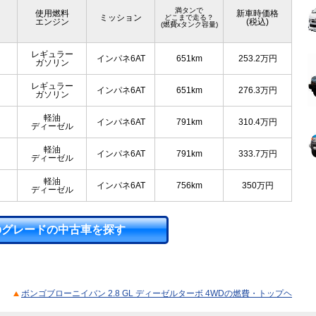
満タンで
使用燃料
新車時価格
ミッション
どこまで走る？
エンジン
(税込)
(燃費xタンク容量)
レギュラー
インパネ6AT
651km
253.2
万円
ガソリン
レギュラー
インパネ6AT
651km
276.3
万円
ガソリン
軽油
インパネ6AT
791km
310.4
万円
ディーゼル
軽油
インパネ6AT
791km
333.7
万円
ディーゼル
軽油
インパネ6AT
756km
350
万円
ディーゼル
のグレードの中古車を探す
ボンゴブローニイバン 2.8 GL ディーゼルターボ 4WDの燃費・トップヘ