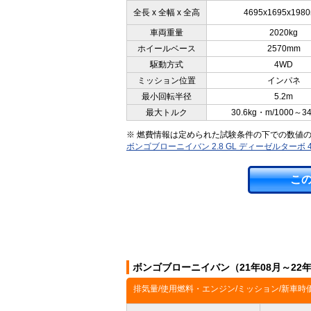
全長 x 全幅 x 全高
4695x1695x198
車両重量
2020kg
ホイールベース
2570mm
駆動方式
4WD
ミッション位置
インパネ
最小回転半径
5.2m
最大トルク
30.6kg・m/1000～3
※ 燃費情報は定められた試験条件の下での数値
ボンゴブローニイバン 2.8 GL ディーゼルターボ
こ
ボンゴブローニイバン（21年08月～22
排気量/使用燃料・エンジン/ミッション/新車時