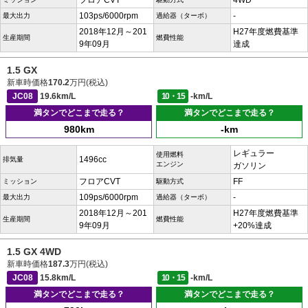
フロアCVT
4WD
103ps/6000rpm
-
最大出力
過給器（ターボ）
2018年12月～201
H27年度燃費基準
生産期間
燃費性能
9年09月
達成
1.5 GX
新車時価格
170.2
万円(税込)
JC08
19.6km/L
10・15
-km/L
満タンでどこまで走る？
満タンでどこまで走る？
980km
-km
レギュラー
使用燃料
1496cc
排気量
エンジン
ガソリン
フロアCVT
FF
ミッション
駆動方式
109ps/6000rpm
-
最大出力
過給器（ターボ）
2018年12月～201
H27年度燃費基準
生産期間
燃費性能
9年09月
+20%達成
1.5 GX 4WD
新車時価格
187.3
万円(税込)
JC08
15.8km/L
10・15
-km/L
満タンでどこまで走る？
満タンでどこまで走る？