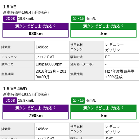
1.5 VE
新車時価格
166.4
万円(税込)
JC08
19.6km/L
10・15
-km/L
満タンでどこまで走る？
満タンでどこまで走る？
980km
-km
レギュラー
使用燃料
1496cc
排気量
エンジン
ガソリン
フロアCVT
FF
ミッション
駆動方式
109ps/6000rpm
-
最大出力
過給器（ターボ）
2018年12月～201
H27年度燃費基準
生産期間
燃費性能
9年09月
+20%達成
1.5 VE 4WD
新車時価格
183.5
万円(税込)
JC08
15.8km/L
10・15
-km/L
満タンでどこまで走る？
満タンでどこまで走る？
790km
-km
レギュラー
使用燃料
1496cc
排気量
エンジン
ガソリン
ミッション
駆動方式