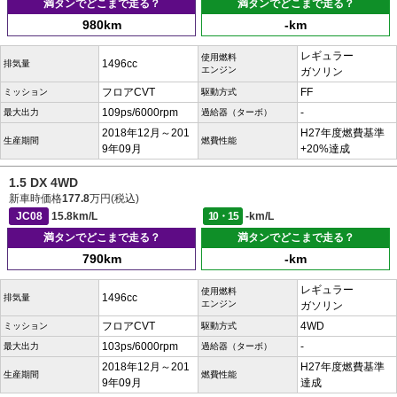
満タンでどこまで走る？
満タンでどこまで走る？
980km
-km
レギュラー
使用燃料
1496cc
排気量
エンジン
ガソリン
フロアCVT
FF
ミッション
駆動方式
109ps/6000rpm
-
最大出力
過給器（ターボ）
2018年12月～201
H27年度燃費基準
生産期間
燃費性能
9年09月
+20%達成
1.5 DX 4WD
新車時価格
177.8
万円(税込)
JC08
15.8km/L
10・15
-km/L
満タンでどこまで走る？
満タンでどこまで走る？
790km
-km
レギュラー
使用燃料
1496cc
排気量
エンジン
ガソリン
フロアCVT
4WD
ミッション
駆動方式
103ps/6000rpm
-
最大出力
過給器（ターボ）
2018年12月～201
H27年度燃費基準
生産期間
燃費性能
9年09月
達成