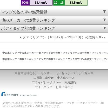
JC08
13.4km/L
10・15
13.8km/L
マツダの他の車の燃費情報
他のメーカーの燃費ランキング
ボディタイプ別燃費ランキング
▲ファミリアバン（18年12月～19年09月）の燃費TOPへ
中古車トップ
中古車メーカー一覧
マツダの中古車
ファミリアバンの中古車
ファミリアバン(
中古車トップ
燃費ランキング
マツダの燃費ランキング
ファミリアバンの燃費
ファミリアバン
中古車情報ならカーセンサー
カーセンサーエッジ・輸入車
車買取・車査定
中古車リース
プライバシーポリシー
利用規約
サイトマップ
お問い合わせ
燃費のいい車を探すなら、中古車・中古車情報のカーセンサー！ファミリアバン（18
年12月～19年09月モデル）の燃費が分かります。