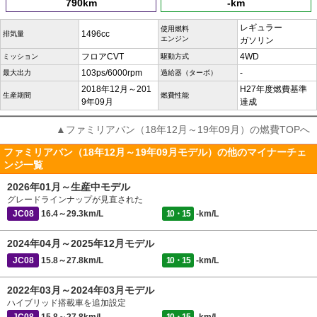
790km
-km
レギュラー
使用燃料
1496cc
排気量
エンジン
ガソリン
フロアCVT
4WD
ミッション
駆動方式
103ps/6000rpm
-
最大出力
過給器（ターボ）
2018年12月～201
H27年度燃費基準
生産期間
燃費性能
9年09月
達成
▲ファミリアバン（18年12月～19年09月）の燃費TOPへ
ファミリアバン（18年12月～19年09月モデル）の他のマイナーチェ
ンジ一覧
2026年01月～生産中モデル
グレードラインナップが見直された
JC08
16.4～29.3km/L
10・15
-km/L
2024年04月～2025年12月モデル
JC08
15.8～27.8km/L
10・15
-km/L
2022年03月～2024年03月モデル
ハイブリッド搭載車を追加設定