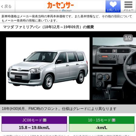
戻る
お気に入り
メニュー
新車時価格はメーカー発表当時の車両本体価格です。また基本情報など、その他の項目について
もメーカー発表時の情報に基いています。
マツダ ファミリアバン（18年12月～19年09月）の燃費
1/2
18年(H30)6月、FMC時のフロント。仕様はグレードにより異なります
JC08モード
10・15モード
15.8～19.6km/L
-km/L