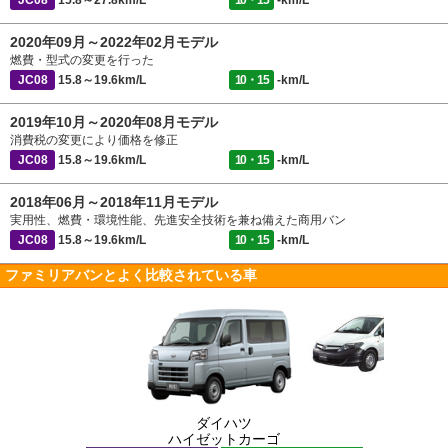
JC08
15.8～27.8km/L
10・15
-km/L
2020年09月～2022年02月モデル
燃費・型式の変更を行った
JC08
15.8～19.6km/L
10・15
-km/L
2019年10月～2020年08月モデル
消費税の変更により価格を修正
JC08
15.8～19.6km/L
10・15
-km/L
2018年06月～2018年11月モデル
実用性、燃費・環境性能、先進安全技術を兼ね備えた商用バン
JC08
15.8～19.6km/L
10・15
-km/L
ファミリアバンとよく比較されている車
ダイハツ
ハイゼットカーゴ