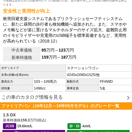
※燃費は定められた試験条件の下での数値のため、走行条件等により実際の燃料消費率は異な
ります。
安全性と実用性が向上
衝突回避支援システムであるプリクラッシュセーフティシステム
に、新たに昼間の歩行者も検知機能へ追加された。また、スマホや
メモ帳などが楽に置けるマルチホルダーのサイズ拡大、盗難防止用
のイモビライザーや充電用のUSB端子を標準装備するなど、実用性
が高められている（2018.12）
中古車価格
85
万円～
123
万円
159
万円～
187
万円
新車時価格
ステーションワゴン
ボディタイプ
4245x1690x1525/他
全長x全幅x全高(mm)
103～109馬力
FF/4WD
最高出力
駆動方式
1496cc
5名
排気量
乗車定員
この車のカタログ情報を見る
ファミリアバン（18年12月～19年09月モデル）のグレード一覧
1.5 DX
新車時価格
159.3
万円(税込)
JC08
19.6km/L
10・15
-km/L