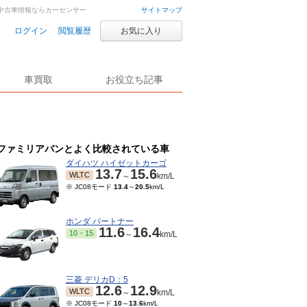
・中古車情報ならカーセンサー
サイトマップ
ログイン
閲覧履歴
お気に入り
車買取
お役立ち記事
ファミリアバンとよく比較されている車
ダイハツ ハイゼットカーゴ
13.7
15.6
WLTC
～
km/L
※ JC08モード
13.4
～
20.5
km/L
ホンダ パートナー
11.6
16.4
10・15
～
km/L
三菱 デリカD：5
12.6
12.9
WLTC
～
km/L
※ JC08モード
10
～
13.6
km/L