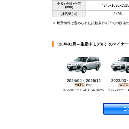
全長x全幅x全高
4245x1690x152
(mm)
排気量(cc)
1496
※ 燃費情報は定められた試験条件の下での数値
（26年01月～生産中モデル）のマイナ
2024/04～2025/12
2022/03
WLTC
WLTC
km/L
※ JC08モード
15.8
～
27.8
km/L
※ JC08モード
1
こ