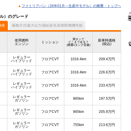
ファミリアバン（26年01月～生産中モデル）の燃費・トップヘ
デル）のグレード
価格
駆動方式/最大出力/過給器/生産期間/燃費性能
満タンで
使用燃料
新車時価格
ミッション
どこまで走る？
エンジン
(税込)
(燃費xタンク容量)
レギュラー
フロアCVT
1016.4km
209.4
万円
ハイブリッド
レギュラー
フロアCVT
1016.4km
226.6
万円
ハイブリッド
レギュラー
フロアCVT
1016.4km
233.4
万円
ハイブリッド
レギュラー
フロアCVT
865km
197.5
万円
ガソリン
レギュラー
フロアCVT
865km
205.9
万円
ガソリン
レギュラー
フロアCVT
755km
213.6
万円
ガソリン