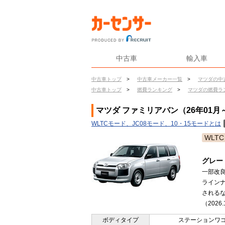
中古車
輸入車
中古車トップ
>
中古車メーカー一覧
>
マツダの中
中古車トップ
>
燃費ランキング
>
マツダの燃費ラ
マツダ ファミリアバン（26年01
WLTCモード、JC08モード、10・15モードとは
WLTC
グレー
一部改
ライン
される
（2026
ボディタイプ
ステーションワ