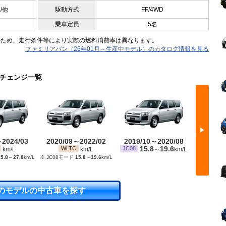
5/他
駆動方式
FF/4WD
乗車定員
5名
のため、走行条件等により実際の燃料消費率は異なります。
ファミリアバン（26年01月～生産中モデル）のカタログ情報を見る
ーチェンジ一覧
▶
～2024/03
2020/09～2022/02
2019/10～2020/08
2018/
15.8
19.6
1
WLTC
JC08
JC08
km/L
km/L
～
km/L
5.8
～
27.8
km/L
※ JC08モード
15.8
～
19.6
km/L
のモデルの中古車を探す