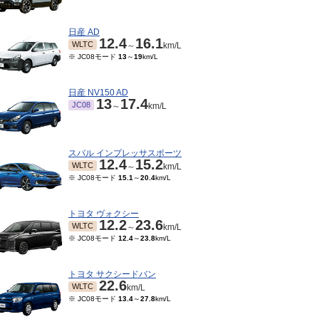
日産 AD
12.4
16.1
WLTC
～
km/L
※ JC08モード
13
～
19
km/L
日産 NV150 AD
13
17.4
JC08
～
km/L
スバル インプレッサスポーツ
12.4
15.2
WLTC
～
km/L
※ JC08モード
15.1
～
20.4
km/L
12～2019/09
2018/06～2018/11
5.8
19.6
15.8
19.6
JC08
～
km/L
～
km/L
トヨタ ヴォクシー
12.2
23.6
WLTC
～
km/L
※ JC08モード
12.4
～
23.8
km/L
トヨタ サクシードバン
22.6
WLTC
km/L
※ JC08モード
13.4
～
27.8
km/L