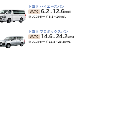
トヨタ ハイエースバン
6.2
12.6
WLTC
～
km/L
※ JC08モード
8.3
～
14
km/L
トヨタ プロボックスバン
14.6
24.2
WLTC
～
km/L
※ JC08モード
13.4
～
29.3
km/L