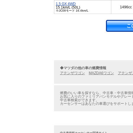
1.5 GX 4WD
1496cc
15.1km/L (50L)
※JC08モード 16.4km/L
こ
◆マツダの他の車の燃費情報
アテンザワゴン
MAZDA6ワゴン
アテンザ
燃費のいい車を探すなら、中古車・中古車情報
お気に入りのファミリアバンモデルやグレー
中古車検索ができます。
カーセンサーはあなたの車選びをサポートし
中古車情報カーセンサー関連サイト