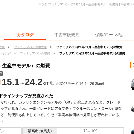
マツダ ファミリアバン（26年01月～生産中モデル）の燃費 | 中古車
カタログ
中古車販売店
保険/ローン/他
古車
>
ファミリアバンの中古車
>
ファミリアバン(26年01月～生産中モデル)の燃費
ンキング
>
ファミリアバンの燃費
>
ファミリアバン(26年01月～生産中モデル)の燃費
月～生産中モデル）の燃費
？
15.1
24.2
～
km/L
※JC08モード 16.4～29.3km/L
ドラインナップが見直された
良が行われ、ガソリンエンジンモデルの「GX」が廃止されるなど、グレード
ナップが見直され、一部グレードにアダプティブクルーズコントロールが設定
など、利便性も向上している。併せて車両本体価格の見直しが行われている。
.1）
ゴン
最高出力(馬力)
73～109