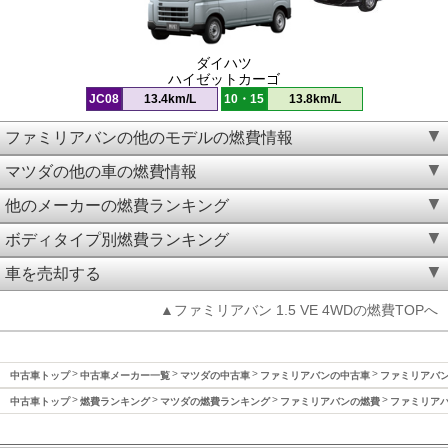
ダイハツ
ハイゼットカーゴ
JC08
13.4km/L
10・15
13.8km/L
ファミリアバンの他のモデルの燃費情報
マツダの他の車の燃費情報
他のメーカーの燃費ランキング
ボディタイプ別燃費ランキング
車を売却する
▲ファミリアバン 1.5 VE 4WDの燃費TOPへ
中古車トップ
中古車メーカー一覧
マツダの中古車
ファミリアバンの中古車
ファミリアバン(
中古車トップ
燃費ランキング
マツダの燃費ランキング
ファミリアバンの燃費
ファミリアバン