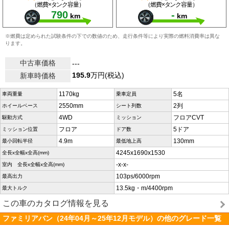
（燃費×タンク容量）
（燃費×タンク容量）
790
-
km
km
※燃費は定められた試験条件の下での数値のため、走行条件等により実際の燃料消費率は異な
ります。
中古車価格
---
195.9
万円(税込)
新車時価格
1170kg
5名
車両重量
乗車定員
2550mm
2列
ホイールベース
シート列数
4WD
フロアCVT
駆動方式
ミッション
フロア
5ドア
ミッション位置
ドア数
4.9m
130mm
最小回転半径
最低地上高
4245x1690x1530
全長x全幅x全高(mm)
-x-x-
室内 全長x全幅x全高(mm)
103ps/6000rpm
最高出力
13.5kg・m/4400rpm
最大トルク
この車のカタログ情報を見る
ファミリアバン（24年04月～25年12月モデル）の他のグレード一覧