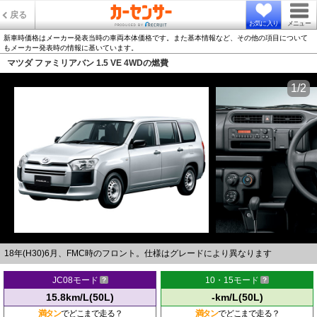
戻る
お気に入り
メニュー
新車時価格はメーカー発表当時の車両本体価格です。また基本情報など、その他の項目について
もメーカー発表時の情報に基いています。
マツダ ファミリアバン 1.5 VE 4WDの燃費
1/2
18年(H30)6月、FMC時のフロント。仕様はグレードにより異なります
JC08モード
10・15モード
15.8km/L(50L)
-km/L(50L)
満タン
でどこまで走る？
満タン
でどこまで走る？