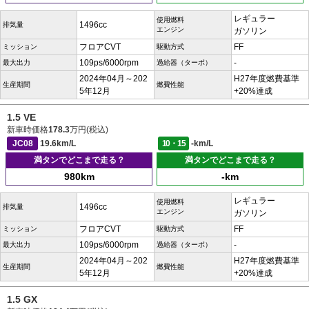
レギュラー
使用燃料
1496cc
排気量
エンジン
ガソリン
フロアCVT
FF
ミッション
駆動方式
109ps/6000rpm
-
最大出力
過給器（ターボ）
2024年04月～202
H27年度燃費基準
生産期間
燃費性能
5年12月
+20%達成
1.5 VE
新車時価格
178.3
万円(税込)
JC08
19.6km/L
10・15
-km/L
満タンでどこまで走る？
満タンでどこまで走る？
980km
-km
レギュラー
使用燃料
1496cc
排気量
エンジン
ガソリン
フロアCVT
FF
ミッション
駆動方式
109ps/6000rpm
-
最大出力
過給器（ターボ）
2024年04月～202
H27年度燃費基準
生産期間
燃費性能
5年12月
+20%達成
1.5 GX