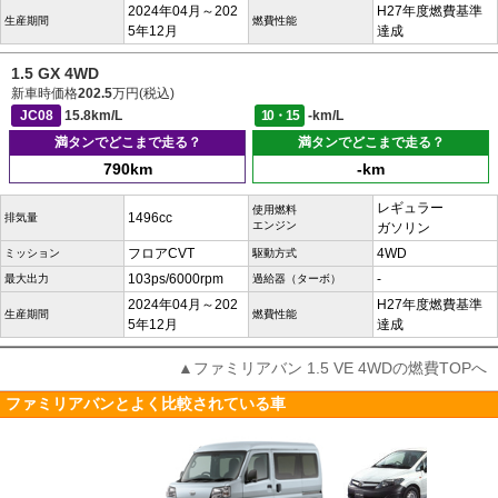
2024年04月～202
H27年度燃費基準
生産期間
燃費性能
5年12月
達成
1.5 GX 4WD
新車時価格
202.5
万円(税込)
JC08
15.8km/L
10・15
-km/L
満タンでどこまで走る？
満タンでどこまで走る？
790km
-km
レギュラー
使用燃料
1496cc
排気量
エンジン
ガソリン
フロアCVT
4WD
ミッション
駆動方式
103ps/6000rpm
-
最大出力
過給器（ターボ）
2024年04月～202
H27年度燃費基準
生産期間
燃費性能
5年12月
達成
▲ファミリアバン 1.5 VE 4WDの燃費TOPへ
ファミリアバンとよく比較されている車