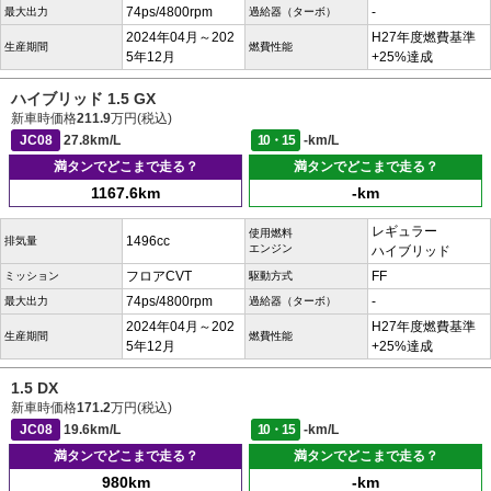
74ps/4800rpm
-
最大出力
過給器（ターボ）
2024年04月～202
H27年度燃費基準
生産期間
燃費性能
5年12月
+25%達成
ハイブリッド 1.5 GX
新車時価格
211.9
万円(税込)
JC08
27.8km/L
10・15
-km/L
満タンでどこまで走る？
満タンでどこまで走る？
1167.6km
-km
レギュラー
使用燃料
1496cc
排気量
エンジン
ハイブリッド
フロアCVT
FF
ミッション
駆動方式
74ps/4800rpm
-
最大出力
過給器（ターボ）
2024年04月～202
H27年度燃費基準
生産期間
燃費性能
5年12月
+25%達成
1.5 DX
新車時価格
171.2
万円(税込)
JC08
19.6km/L
10・15
-km/L
満タンでどこまで走る？
満タンでどこまで走る？
980km
-km