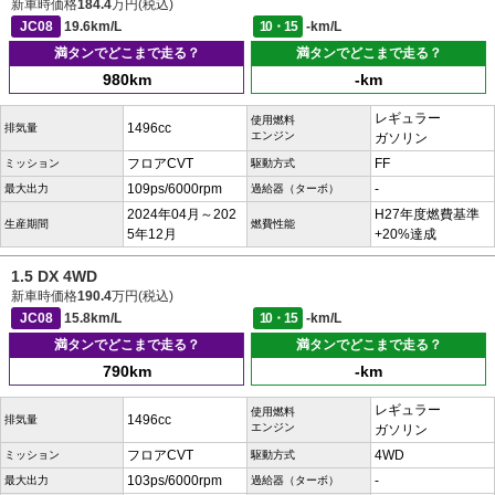
新車時価格
184.4
万円(税込)
JC08
19.6km/L
10・15
-km/L
満タンでどこまで走る？
満タンでどこまで走る？
980km
-km
レギュラー
使用燃料
1496cc
排気量
エンジン
ガソリン
フロアCVT
FF
ミッション
駆動方式
109ps/6000rpm
-
最大出力
過給器（ターボ）
2024年04月～202
H27年度燃費基準
生産期間
燃費性能
5年12月
+20%達成
1.5 DX 4WD
新車時価格
190.4
万円(税込)
JC08
15.8km/L
10・15
-km/L
満タンでどこまで走る？
満タンでどこまで走る？
790km
-km
レギュラー
使用燃料
1496cc
排気量
エンジン
ガソリン
フロアCVT
4WD
ミッション
駆動方式
103ps/6000rpm
-
最大出力
過給器（ターボ）