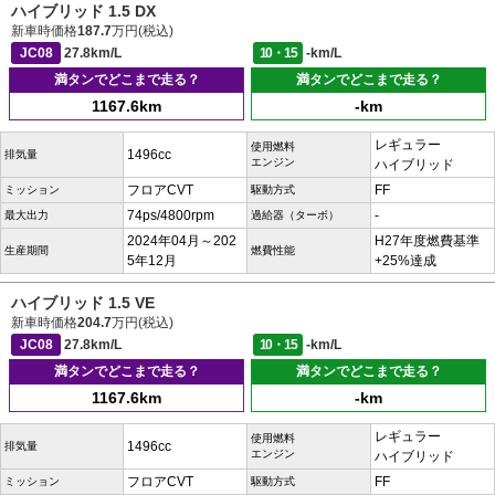
ハイブリッド 1.5 DX
新車時価格
187.7
万円(税込)
JC08
27.8km/L
10・15
-km/L
満タンでどこまで走る？
満タンでどこまで走る？
1167.6km
-km
レギュラー
使用燃料
1496cc
排気量
エンジン
ハイブリッド
フロアCVT
FF
ミッション
駆動方式
74ps/4800rpm
-
最大出力
過給器（ターボ）
2024年04月～202
H27年度燃費基準
生産期間
燃費性能
5年12月
+25%達成
ハイブリッド 1.5 VE
新車時価格
204.7
万円(税込)
JC08
27.8km/L
10・15
-km/L
満タンでどこまで走る？
満タンでどこまで走る？
1167.6km
-km
レギュラー
使用燃料
1496cc
排気量
エンジン
ハイブリッド
フロアCVT
FF
ミッション
駆動方式