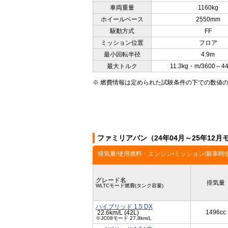
車両重量
1160kg
ホイールベース
2550mm
駆動方式
FF
ミッション位置
フロア
最小回転半径
4.9m
最大トルク
11.3kg・m/3600～44
※ 燃費情報は定められた試験条件の下での数値
ファミリアバン（24年04月～25年12
排気量/使用燃料・エンジン/ミッション/新車時
グレード名
排気量
WLTCモード燃費(タンク容量)
ハイブリッド 1.5 DX
1496cc
22.6km/L (42L)
※JC08モード 27.8km/L