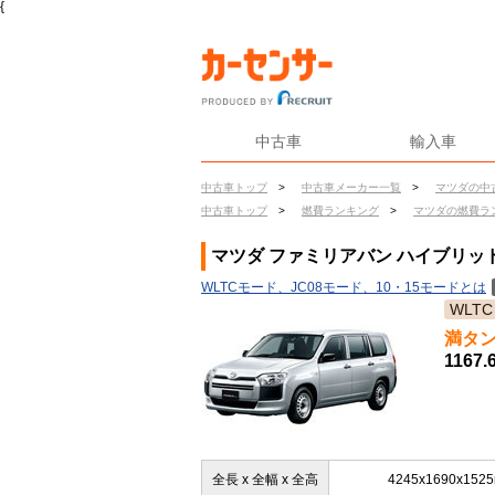
{
中古車
輸入車
中古車トップ
>
中古車メーカー一覧
>
マツダの中
中古車トップ
>
燃費ランキング
>
マツダの燃費ラ
マツダ ファミリアバン ハイブリッド 
WLTCモード、JC08モード、10・15モードとは
WLTC
満タ
1167.
全長 x 全幅 x 全高
4245x1690x152