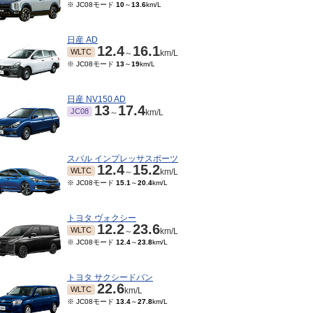
※ JC08モード
10
～
13.6
km/L
日産 AD
12.4
16.1
WLTC
～
km/L
※ JC08モード
13
～
19
km/L
日産 NV150 AD
13
17.4
JC08
～
km/L
スバル インプレッサスポーツ
12.4
15.2
WLTC
～
km/L
※ JC08モード
15.1
～
20.4
km/L
トヨタ ヴォクシー
12.2
23.6
WLTC
～
km/L
※ JC08モード
12.4
～
23.8
km/L
トヨタ サクシードバン
22.6
WLTC
km/L
※ JC08モード
13.4
～
27.8
km/L