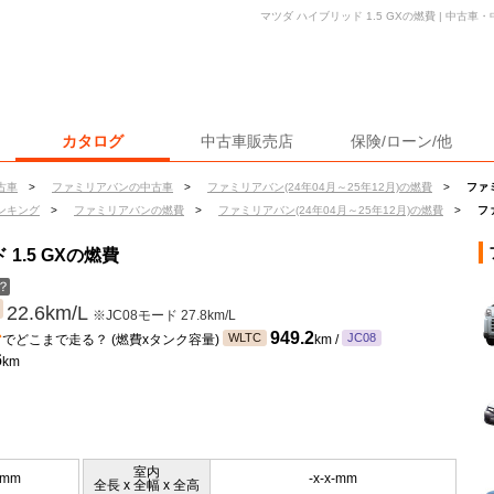
マツダ ハイブリッド 1.5 GXの燃費 | 中古
カタログ
中古車販売店
保険/ローン/他
古車
>
ファミリアバンの中古車
>
ファミリアバン(24年04月～25年12月)の燃費
>
ファミ
ンキング
>
ファミリアバンの燃費
>
ファミリアバン(24年04月～25年12月)の燃費
>
フ
1.5 GXの燃費
？
22.6km/L
※JC08モード 27.8km/L
ン
949.2
WLTC
JC08
でどこまで走る？ (燃費xタンク容量)
km /
6
km
室内
5mm
-x-x-mm
全長 x 全幅 x 全高