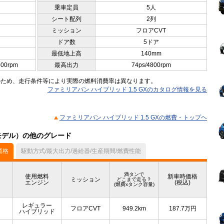
乗車定員
5人
シート配列
2列
ミッション
フロアCVT
ドア数
5ドア
最低地上高
140mm
00rpm
最高出力
74ps/4800rpm
のため、走行条件等により実際の燃料消費率は異なります。
ファミリアバン ハイブリッド 1.5 GXのカタログ情報を見る
ファミリアバン ハイブリッド 1.5 GXの燃費・トップヘ
月モデル）の他のグレード
価格
駆動方式/最大出力/過給器/生産期間/燃費性能
満タンで
使用燃料
新車時価格
ミッション
どこまで走る？
エンジン
(税込)
(燃費xタンク容量)
レギュラー
フロアCVT
949.2km
187.7
万円
ハイブリッド