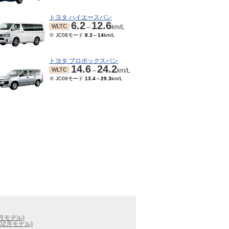
トヨタ ハイエースバン
6.2
12.6
WLTC
～
km/L
※ JC08モード
8.3
～
14
km/L
トヨタ プロボックスバン
14.6
24.2
WLTC
～
km/L
※ JC08モード
13.4
～
29.3
km/L
月モデル)
02月モデル)