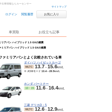
車・中古車情報ならカーセンサー
サイトマップ
ログイン
閲覧履歴
お気に入り
車買取
お役立ち記事
リアバン ハイブリッド 1.5 GXの燃費
ァミリアバン ハイブリッド 1.5 GXの燃費
ファミリアバンとよく比較されている車
ダイハツ ハイゼットカーゴ
13.7
15.6
WLTC
～
km/L
※ JC08モード
13.4
～
20.5
km/L
ホンダ パートナー
11.6
16.4
10・15
～
km/L
三菱 デリカD：5
12.6
12.9
WLTC
～
km/L