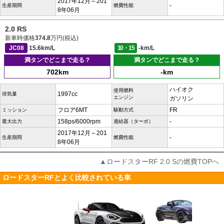
2017年12月～201
-
生産期間
燃費性能
8年06月
2.0 RS
新車時価格
374.8
万円(税込)
JC08
15.6km/L
10・15
-km/L
満タンでどこまで走る？
満タンでどこまで走る？
702km
-km
ハイオク
使用燃料
1997cc
排気量
エンジン
ガソリン
フロア6MT
FR
ミッション
駆動方式
158ps/6000rpm
-
最大出力
過給器（ターボ）
2017年12月～201
-
生産期間
燃費性能
8年06月
▲ロードスターRF 2.0 Sの燃費TOPへ
ロードスターRFとよく比較されている車