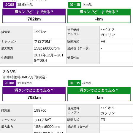
JC08
15.6km/L
10・15
-km/L
満タンでどこまで走る？
満タンでどこまで走る？
702km
-km
ハイオク
使用燃料
1997cc
排気量
エンジン
ガソリン
フロア6MT
FR
ミッション
駆動方式
158ps/6000rpm
-
最大出力
過給器（ターボ）
2017年12月～201
-
生産期間
燃費性能
8年06月
2.0 VS
新車時価格
360.7
万円(税込)
JC08
15.6km/L
10・15
-km/L
満タンでどこまで走る？
満タンでどこまで走る？
702km
-km
ハイオク
使用燃料
1997cc
排気量
エンジン
ガソリン
フロア6AT
FR
ミッション
駆動方式
158ps/6000rpm
-
最大出力
過給器（ターボ）