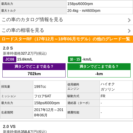
158ps/6000rpm
最高出力
20.4kg・m/4600rpm
最大トルク
この車のカタログ情報を見る
この車の相場を見る
ロードスターRF（17年12月～18年06月モデル）の他のグレード一覧
2.0 S
新車時価格
327.2
万円(税込)
JC08
15.6km/L
10・15
-km/L
満タンでどこまで走る？
満タンでどこまで走る？
702km
-km
ハイオク
使用燃料
1997cc
排気量
エンジン
ガソリン
フロア6AT
FR
ミッション
駆動方式
158ps/6000rpm
-
最大出力
過給器（ターボ）
2017年12月～201
-
生産期間
燃費性能
8年06月
2.0 VS
新車時価格
358.6
万円(税込)