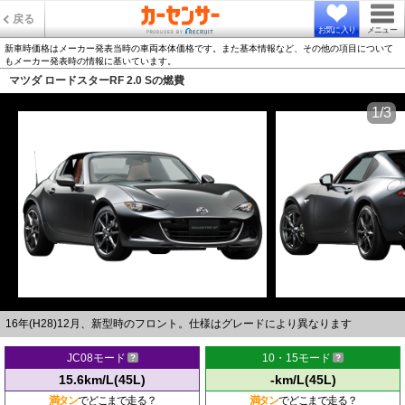
戻る
お気に入り
メニュー
新車時価格はメーカー発表当時の車両本体価格です。また基本情報など、その他の項目について
もメーカー発表時の情報に基いています。
マツダ ロードスターRF 2.0 Sの燃費
1/3
16年(H28)12月、新型時のフロント。仕様はグレードにより異なります
JC08モード
10・15モード
15.6km/L(45L)
-km/L(45L)
満タン
でどこまで走る？
満タン
でどこまで走る？