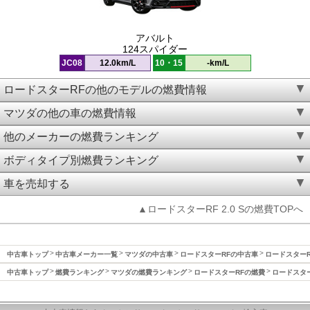
アバルト
124スパイダー
JC08
12.0km/L
10・15
-km/L
ロードスターRFの他のモデルの燃費情報
マツダの他の車の燃費情報
他のメーカーの燃費ランキング
ボディタイプ別燃費ランキング
車を売却する
▲ロードスターRF 2.0 Sの燃費TOPへ
中古車トップ
中古車メーカー一覧
マツダの中古車
ロードスターRFの中古車
ロードスターRF
中古車トップ
燃費ランキング
マツダの燃費ランキング
ロードスターRFの燃費
ロードスター