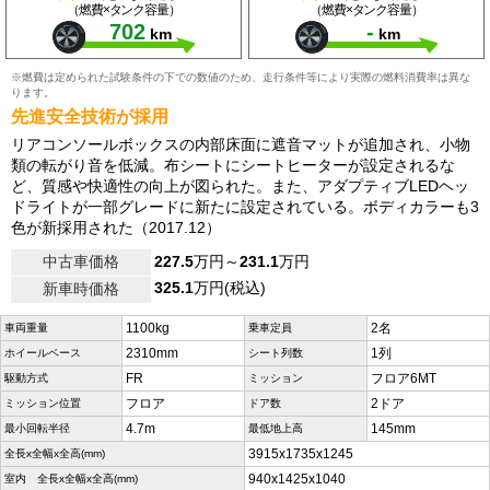
（燃費×タンク容量）
（燃費×タンク容量）
702
-
km
km
※燃費は定められた試験条件の下での数値のため、走行条件等により実際の燃料消費率は異な
ります。
先進安全技術が採用
リアコンソールボックスの内部床面に遮音マットが追加され、小物
類の転がり音を低減。布シートにシートヒーターが設定されるな
ど、質感や快適性の向上が図られた。また、アダプティブLEDヘッ
ドライトが一部グレードに新たに設定されている。ボディカラーも3
色が新採用された（2017.12）
中古車価格
227.5
万円～
231.1
万円
325.1
万円(税込)
新車時価格
1100kg
2名
車両重量
乗車定員
2310mm
1列
ホイールベース
シート列数
FR
フロア6MT
駆動方式
ミッション
フロア
2ドア
ミッション位置
ドア数
4.7m
145mm
最小回転半径
最低地上高
3915x1735x1245
全長x全幅x全高(mm)
940x1425x1040
室内 全長x全幅x全高(mm)